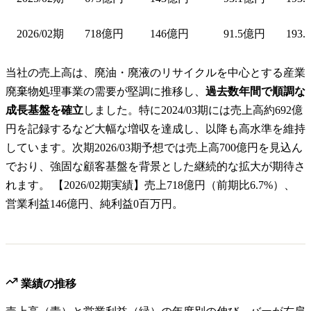
2026/02期
718億円
146億円
91.5億円
193.
当社の売上高は、廃油・廃液のリサイクルを中心とする産業
廃棄物処理事業の需要が堅調に推移し、
過去数年間で順調な
成長基盤を確立
しました。特に2024/03期には売上高約692億
円を記録するなど大幅な増収を達成し、以降も高水準を維持
しています。次期2026/03期予想では売上高700億円を見込ん
でおり、強固な顧客基盤を背景とした継続的な拡大が期待さ
れます。 【2026/02期実績】売上718億円（前期比6.7%）、
営業利益146億円、純利益0百万円。
業績の推移