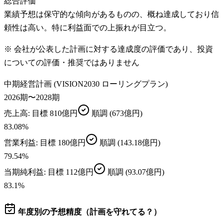
総合評価
業績予想は保守的な傾向があるものの、概ね達成しており信
頼性は高い。特に利益面での上振れが目立つ。
※ 会社が公表した計画に対する達成度の評価であり、投資
についての評価・推奨ではありません
中期経営計画 (VISION2030 ローリングプラン)
2026期〜2028期
売上高
: 目標
810億円
順調
(673億円)
83.08
%
営業利益
: 目標
180億円
順調
(143.18億円)
79.54
%
当期純利益
: 目標
112億円
順調
(93.07億円)
83.1
%
年度別の予想精度（計画を守れてる？）