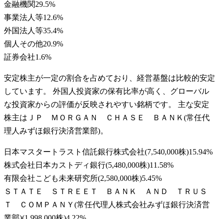
金融機関
29.5
%
事業法人等
12.6
%
外国法人等
35.4
%
個人その他
20.9
%
証券会社
1.6
%
安定株主が一定の割合を占めており、経営基盤は比較的安定
しています。 外国人投資家の保有比率が高く、グローバル
な投資家からの評価が反映されやすい銘柄です。 主な安定
株主はＪＰ ＭＯＲＧＡＮ ＣＨＡＳＥ ＢＡＮＫ(常任代
理人みずほ銀行決済営業部)。
日本マスタートラスト信託銀行株式会社
(
7,540,000株
)
15.94
%
株式会社日本カストディ銀行
(
5,480,000株
)
11.58
%
有限会社こども未来研究所
(
2,580,000株
)
5.45
%
ＳＴＡＴＥ ＳＴＲＥＥＴ ＢＡＮＫ ＡＮＤ ＴＲＵＳ
Ｔ ＣＯＭＰＡＮＹ(常任代理人株式会社みずほ銀行決済営
業部)
(
1,998,000株
)
4.22
%