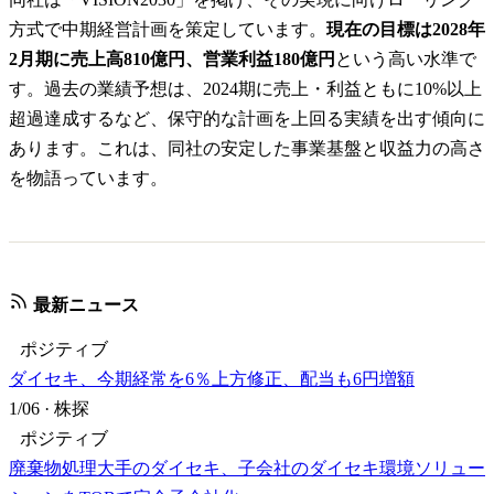
方式で中期経営計画を策定しています。
現在の目標は2028年
2月期に売上高810億円、営業利益180億円
という高い水準で
す。過去の業績予想は、2024期に売上・利益ともに10%以上
超過達成するなど、保守的な計画を上回る実績を出す傾向に
あります。これは、同社の安定した事業基盤と収益力の高さ
を物語っています。
最新ニュース
ポジティブ
ダイセキ、今期経常を6％上方修正、配当も6円増額
1/06
·
株探
ポジティブ
廃棄物処理大手のダイセキ、子会社のダイセキ環境ソリュー