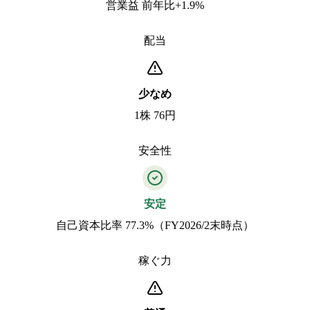
営業益 前年比+1.9%
配当
少なめ
1株 76円
安全性
安定
自己資本比率 77.3%（FY2026/2末時点）
稼ぐ力