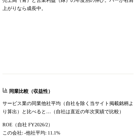
売上高（青）と営業利益（緑）の年度別の伸び。バーが右肩
上がりなら成長中。
同業比較（収益性）
サービス業
の同業他社平均（自社を除く当サイト掲載銘柄よ
り算出）と比べると…（自社は直近の年次実績で比較）
ROE
（自社
FY2026/2
）
この会社:
-
他社平均:
11.1%