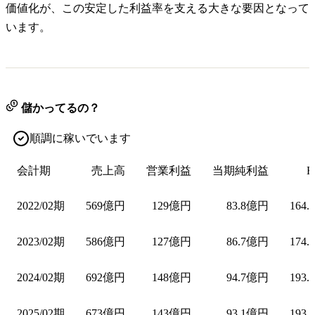
価値化が、この安定した利益率を支える大きな要因となって
います。
儲かってるの？
順調に稼いでいます
会計期
売上高
営業利益
当期純利益
E
2022/02期
569億円
129億円
83.8億円
164.
2023/02期
586億円
127億円
86.7億円
174.
2024/02期
692億円
148億円
94.7億円
193.
2025/02期
673億円
143億円
93.1億円
193.