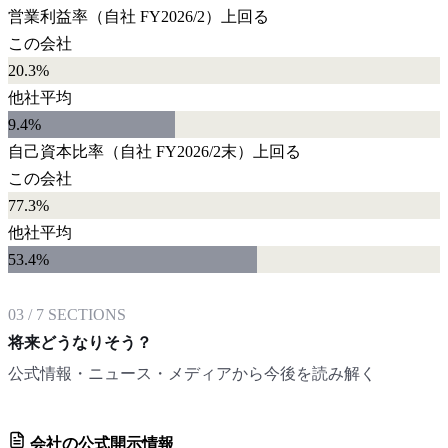
営業利益率
（自社
FY2026/2
）
上回る
この会社
20.3%
他社平均
9.4
%
自己資本比率
（自社
FY2026/2末
）
上回る
この会社
77.3%
他社平均
53.4
%
03
/
7
SECTIONS
将来どうなりそう？
公式情報・ニュース・メディアから今後を読み解く
会社の公式開示情報