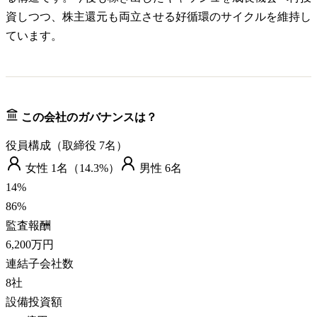
資しつつ、株主還元も両立させる好循環のサイクルを維持し
ています。
この会社のガバナンスは？
役員構成（取締役
7
名）
女性
1
名（
14.3%
）
男性
6
名
14
%
86
%
監査報酬
6,200万円
連結子会社数
8
社
設備投資額