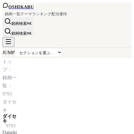
OSHI
KABU
銘柄一覧
テーマ
ランキング
配当
優待
銘柄検索
⌘K
銘柄検索
⌘K
JUMP
トッ
プ
銘柄一
覧
9793
ダイセ
キ
ダイセ
キ
9793
Daiseki