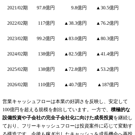
2021/02期
97.8億円
9.8億円
▲30.5億円
2022/02期
117億円
▲38.3億円
▲76.2億円
2023/02期
99.2億円
▲83.0億円
▲80.3億円
2024/02期
138億円
▲82.5億円
▲41.4億円
2025/02期
138億円
▲72.8億円
▲53.2億円
2026/02期
110億円
▲40.7億円
▲187億円
営業キャッシュフローは本業の好調さを反映し、安定して
100億円を超える規模を創出しています。一方で、
積極的な
設備投資や子会社の完全子会社化に向けた成長投資
を継続し
ており、フリーキャッシュフローは投資案件に応じて変動す
る構造です。今後も稼ぎ出したキャッシュを成長機会へ再投