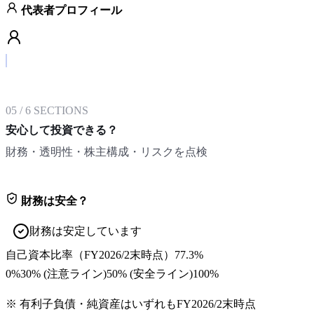
代表者プロフィール
05
/
6
SECTIONS
安心して投資できる？
財務・透明性・株主構成・リスクを点検
財務は安全？
財務は安定しています
自己資本比率
（
FY2026/2末
時点）
77.3%
0%
30
% (注意ライン)
50
% (安全ライン)
100%
※ 有利子負債・純資産はいずれも
FY2026/2末
時点