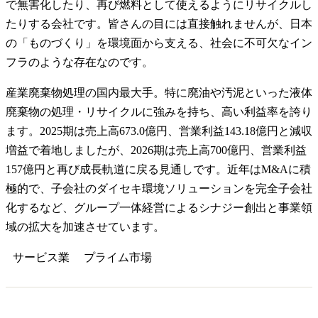
で無害化したり、再び燃料として使えるようにリサイクルし
たりする会社です。皆さんの目には直接触れませんが、日本
の「ものづくり」を環境面から支える、社会に不可欠なイン
フラのような存在なのです。
産業廃棄物処理の国内最大手。特に廃油や汚泥といった液体
廃棄物の処理・リサイクルに強みを持ち、高い利益率を誇り
ます。2025期は売上高673.0億円、営業利益143.18億円と減収
増益で着地しましたが、2026期は売上高700億円、営業利益
157億円と再び成長軌道に戻る見通しです。近年はM&Aに積
極的で、子会社のダイセキ環境ソリューションを完全子会社
化するなど、グループ一体経営によるシナジー創出と事業領
域の拡大を加速させています。
サービス業
プライム
市場