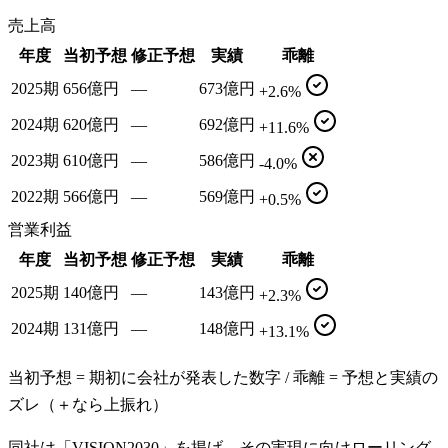
売上高
年度
当初予想
修正予想
実績
乖離
2025期
656億円
—
673億円
+2.6%
2024期
620億円
—
692億円
+11.6%
2023期
610億円
—
586億円
-4.0%
2022期
566億円
—
569億円
+0.5%
営業利益
年度
当初予想
修正予想
実績
乖離
2025期
140億円
—
143億円
+2.3%
2024期
131億円
—
148億円
+13.1%
当初予想 = 期初に会社が発表した数字 / 乖離 = 予想と実績の
ズレ（＋なら上振れ）
同社は「VISION2030」を掲げ、その実現に向けローリング