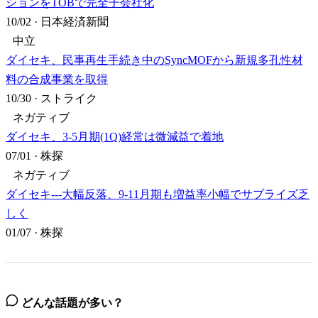
ションをTOBで完全子会社化
10/02
·
日本経済新聞
中立
ダイセキ、民事再生手続き中のSyncMOFから新規多孔性材
料の合成事業を取得
10/30
·
ストライク
ネガティブ
ダイセキ、3-5月期(1Q)経常は微減益で着地
07/01
·
株探
ネガティブ
ダイセキ---大幅反落、9-11月期も増益率小幅でサプライズ乏
しく
01/07
·
株探
どんな話題が多い？