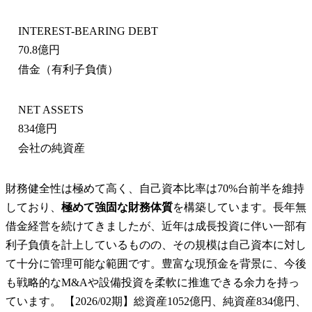
INTEREST-BEARING DEBT
70.8億円
借金（有利子負債）
NET ASSETS
834億円
会社の純資産
財務健全性は極めて高く、自己資本比率は70%台前半を維持
しており、
極めて強固な財務体質
を構築しています。長年無
借金経営を続けてきましたが、近年は成長投資に伴い一部有
利子負債を計上しているものの、その規模は自己資本に対し
て十分に管理可能な範囲です。豊富な現預金を背景に、今後
も戦略的なM&Aや設備投資を柔軟に推進できる余力を持っ
ています。 【2026/02期】総資産1052億円、純資産834億円、