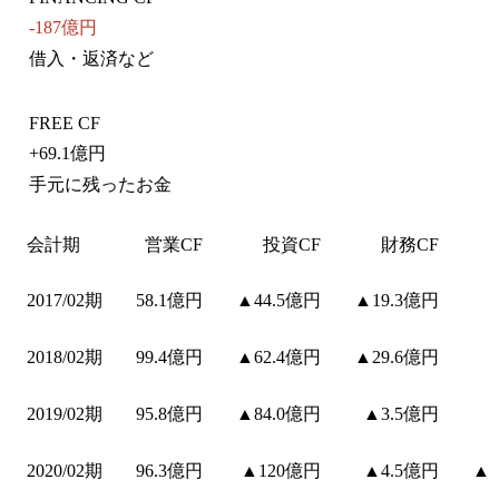
-187億円
借入・返済など
FREE CF
+
69.1億円
手元に残ったお金
会計期
営業CF
投資CF
財務CF
2017/02期
58.1億円
▲44.5億円
▲19.3億円
2018/02期
99.4億円
▲62.4億円
▲29.6億円
2019/02期
95.8億円
▲84.0億円
▲3.5億円
2020/02期
96.3億円
▲120億円
▲4.5億円
▲2