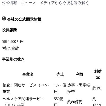
公式情報・ニュース・メディアから今後を読み解く
会社の公式開示情報
役員報酬
5億6,200万円
8
名の合計
事業別の稼ぎ
利益
事業名
売上
利益
率
検査・関連サービス（LTS）
1,680億
赤字→黒字転
約1%
事業
円
換中
ヘルスケア関連サービス
550億
約
約80億円
（IVD）事業
円
14.5%