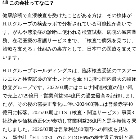
この会社ってなに？
健康診断で血液検査を受けたことがある方は、その検体が
H.U.グループの検査ラボで分析されている可能性が高いで
す。がんや感染症の診断に使われる検査試薬、病院の滅菌業
務、在宅医療の看護サービスまで、「検査で病気を見つけ、
治療を支える」仕組みの裏方として、日本中の医療を支えて
います。
H.U.グループホールディングスは、臨床検査受託のエスアー
ルエルと検査試薬の富士レビオを傘下に持つ国内最大の臨床
検査グループです。2022/03期にはコロナ関連検査の追い風
で売上2,729億円・営業利益504億円の過去最高を記録しまし
たが、その後の需要正常化に伴い2024/03期には営業赤字40
億円に転落。2025/03期はLTS（検査・関連サービス）事業3
社統合や価格適正化が奏功し営業利益26億円と黒字転換を果
たしました。2026/03期は営業利益80億円への回復を見込
み、新中計「H.U.2030」のもとDOE6%の株主還元方針と高