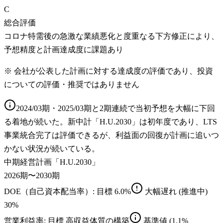
C
総合評価
コロナ特需後の急激な業績悪化と度重なる下方修正により、
予想精度と計画達成度に課題あり
※ 会社が公表した計画に対する達成度の評価であり、投資
についての評価・推奨ではありません
2024/03期・2025/03期と2期連続で当初予想を大幅に下回
る着地が続いた。新中計「H.U.2030」は初年度であり、LTS
事業統合完了は評価できるが、利益面の回復が計画に追いつ
かない状況が続いている。
中期経営計画「H.U.2030」
2026期〜2030期
DOE（自己資本配当率）
: 目標
6.0%
大幅遅れ
(推進中)
30
%
営業利益率
: 目標
高収益体質の構築
基準値
(1.1%