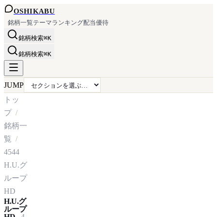
OSHI
KABU
銘柄一覧
テーマ
ランキング
配当
優待
銘柄検索
⌘K
銘柄検索
⌘K
JUMP
トッ
プ
銘柄一
覧
4544
H.U.グ
ループ
HD
H.U.グ
ループ
HD
4