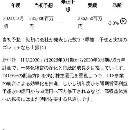
修正予
年度
当初予想
実績
乖離
想
2024年3月
245,000百万
236,950百万
—
-3.3%
期
円
円
当初予想 = 期初に会社が発表した数字 / 乖離 = 予想と実績の
ズレ（＋なら上振れ）
新中計「H.U.2030」は2026年3月期から2030年3月期の5カ年
計画で、一体化経営の深化と持続的成長を目指しています。
DOE6%の配当方針を掲げ株主還元を重視しつつ、LTS事業
の統合による効率化を推進。しかし初年度から通期営業利益
予想が80億円から60億円へ下方修正されるなど、高収益体質
への転換にはまだ時間を要する見通しです。