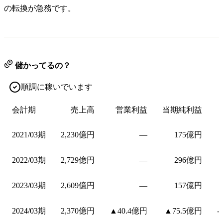
の転換が急務です。
儲かってるの？
順調に稼いでいます
会計期
売上高
営業利益
当期純利益
2021/03期
2,230億円
—
175億円
2022/03期
2,729億円
—
296億円
2023/03期
2,609億円
—
157億円
2024/03期
2,370億円
▲40.4億円
▲75.5億円
-