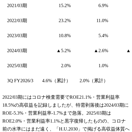
2021/03期
15.2%
6.9%
2022/03期
23.2%
11.0%
2023/03期
10.8%
5.4%
2024/03期
▲5.2%
▲2.6%
▲1
2025/03期
2.0%
1.0%
3Q FY2026/3
4.6%（累計）
2.0%（累計）
2022/03期にはコロナ検査需要でROE21.1%・営業利益率
18.5%の高収益を記録しましたが、特需剥落後は2024/03期に
ROE-5.3%・営業利益率-1.7%まで急落。2025/03期は
ROE2.0%・営業利益率1.1%と黒字復帰したものの、コロナ
前の水準にはまだ遠く、「H.U.2030」で掲げる高収益体質へ