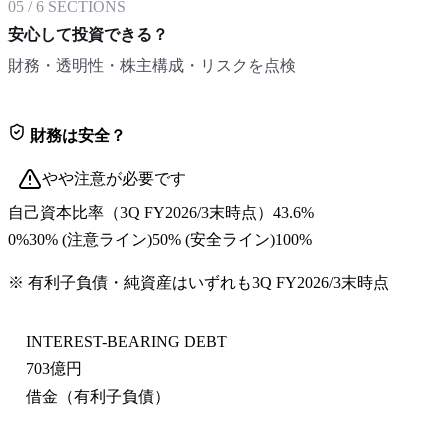
05
/
6
SECTIONS
安心して投資できる？
財務・透明性・株主構成・リスクを点検
財務は安全？
やや注意が必要です
自己資本比率
（
3Q FY2026/3末
時点）
43.6%
0%
30
% (注意ライン)
50
% (安全ライン)
100%
※ 有利子負債・純資産はいずれも
3Q FY2026/3末
時点
INTEREST-BEARING DEBT
703億円
借金（有利子負債）