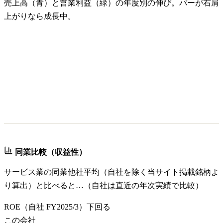
売上高（青）と営業利益（緑）の年度別の伸び。バーが右肩
上がりなら成長中。
同業比較（収益性）
サービス業
の同業他社平均（自社を除く当サイト掲載銘柄よ
り算出）と比べると…（自社は直近の年次実績で比較）
ROE
（自社
FY2025/3
）
下回る
この会社