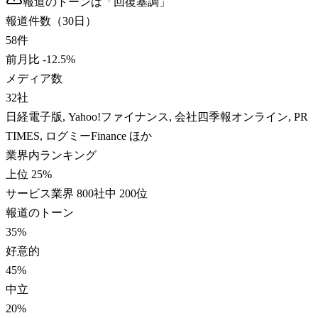
報道のトーンは「
回復基調
」
報道件数（30日）
58
件
前月比
-12.5
%
メディア数
32
社
日経電子版, Yahoo!ファイナンス, 会社四季報オンライン, PR
TIMES, ログミーFinance ほか
業界内ランキング
上位 25%
サービス業界 800社中 200位
報道のトーン
35
%
好意的
45
%
中立
20
%