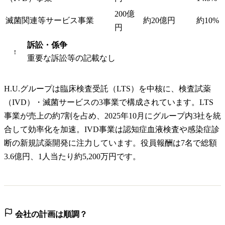
200億
滅菌関連等サービス事業
約20億円
約10%
円
訴訟・係争
!
重要な訴訟等の記載なし
H.U.グループは臨床検査受託（LTS）を中核に、検査試薬
（IVD）・滅菌サービスの3事業で構成されています。LTS
事業が売上の約7割を占め、2025年10月にグループ内3社を統
合して効率化を加速。IVD事業は認知症血液検査や感染症診
断の新規試薬開発に注力しています。役員報酬は7名で総額
3.6億円、1人当たり約5,200万円です。
会社の計画は順調？