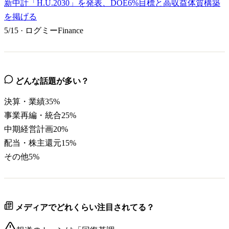
新中計「H.U.2030」を発表、DOE6%目標と高収益体質構築
を掲げる
5/15
·
ログミーFinance
どんな話題が多い？
決算・業績
35
%
事業再編・統合
25
%
中期経営計画
20
%
配当・株主還元
15
%
その他
5
%
メディアでどれくらい注目されてる？