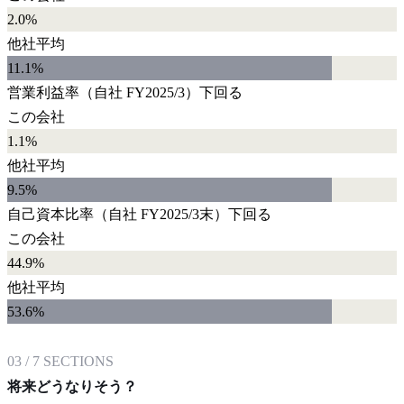
2.0%
他社平均
11.1
%
営業利益率
（自社
FY2025/3
）
下回る
この会社
1.1%
他社平均
9.5
%
自己資本比率
（自社
FY2025/3末
）
下回る
この会社
44.9%
他社平均
53.6
%
03
/
7
SECTIONS
将来どうなりそう？