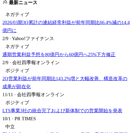
最新ニュース
ネガティブ
2026/03期3Q累計の連結経常利益が前年同期比66.4%減の14.4
億円に
2/9
·
Yahoo!ファイナンス
ネガティブ
通期営業利益予想を80億円から60億円へ25%下方修正
2/9
·
会社四季報オンライン
ポジティブ
2Q営業利益が前年同期比143.2%増と大幅改善、構造改革の
成果が顕在化
11/11
·
会社四季報オンライン
ポジティブ
LTS事業3社の統合完了および新体制での営業開始を発表
10/1
·
PR TIMES
中立