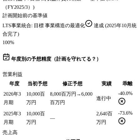
（FY2025/3）)
計画開始前の基準値
LTS事業統合
: 目標
事業構造の最適化
達成
(2025年10月統
合完了)
100
%
年度別の予想精度（計画を守れてる？）
営業利益
年度
当初予想
修正予想
実績
乖離
-40.0%
2026年3
10,000百
8,000百万円→6,000
進行中
月期
万円
百万円
-73.6%
2025年3
10,000百
2,640百
—
月期
万円
万円
売上高