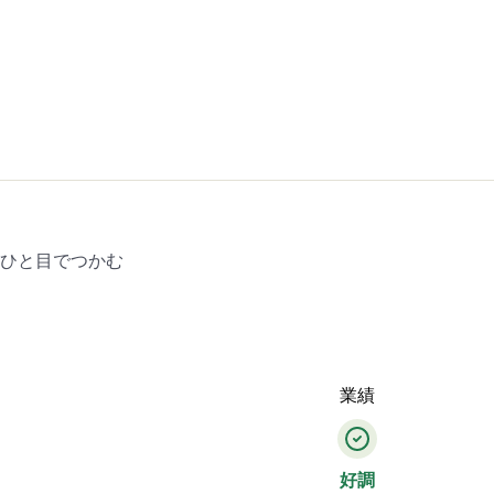
をひと目でつかむ
業績
好調