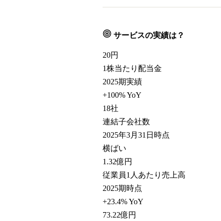
サービスの実績は？
20
円
1株当たり配当金
2025期実績
+100% YoY
18
社
連結子会社数
2025年3月31日時点
横ばい
1.32
億円
従業員1人あたり売上高
2025期時点
+23.4% YoY
73.22
億円