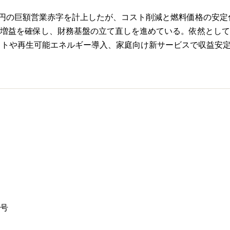
06億円の巨額営業赤字を計上したが、コスト削減と燃料価格の安定化で
22億円と増益を確保し、財務基盤の立て直しを進めている。依然
フトや再生可能エネルギー導入、家庭向け新サービスで収益安
1号