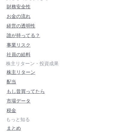
財務安全性
お金の流れ
経営の透明性
誰が持ってる？
事業リスク
社員の給料
株主リターン・投資成果
株主リターン
配当
もし昔買ってたら
市場データ
税金
もっと知る
まとめ