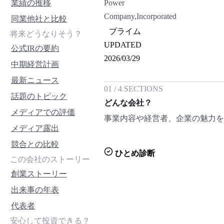
業績の推移
Power
Company,Incorporated
同業他社と比較
プライム
将来どうなりそう？
UPDATED
公式IRの要約
2026/03/29
中期経営計画
最新ニュース
01
/
4
SECTIONS
話題のトピック
どんな会社？
メディアでの評価
事業内容や経営者、企業の魅力
メディア露出
競合との比較
ひとめ診断
この会社のストーリー
創業ストーリー
出来事の年表
代表者
安心して投資できる？