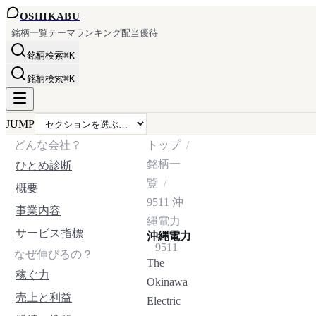
OSHI
KABU
銘柄一覧
テーマ
ランキング
配当
優待
銘柄検索
⌘K
銘柄検索
⌘K
JUMP
どんな会社？
トップ
銘柄一
ひとめ診断
覧
概要
9511
沖
事業内容
縄電力
サービス指標
沖縄電力
9511
なぜ伸びるの？
The
稼ぐ力
Okinawa
売上と利益
Electric