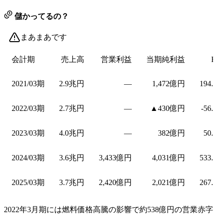
儲かってるの？
まあまあです
会計期
売上高
営業利益
当期純利益
E
2021/03期
2.9兆円
—
1,472億円
194.
2022/03期
2.7兆円
—
▲430億円
-56.
2023/03期
4.0兆円
—
382億円
50.
2024/03期
3.6兆円
3,433億円
4,031億円
533.
2025/03期
3.7兆円
2,420億円
2,021億円
267.
2022年3月期には燃料価格高騰の影響で約538億円の営業赤字