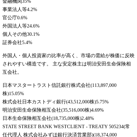
金融機関
35
%
事業法人等
4.2
%
官公庁
0.6
%
外国法人等
24.6
%
個人その他
30.1
%
証券会社
5.4
%
外国人・個人投資家の比率が高く、市場の需給が株価に反映
されやすい構造です。 主な安定株主は明治安田生命保険相
互会社。
日本マスタートラスト信託銀行株式会社
(
113,897,000
株
)
15.05
%
株式会社日本カストディ銀行
(
43,512,000株
)
5.75
%
明治安田生命保険相互会社
(
35,516,000株
)
4.69
%
日本生命保険相互会社
(
18,735,000株
)
2.48
%
STATE STREET BANK WESTCLIENT - TREATY 505234(常
任代理人 株式会社みずほ銀行決済営業部)
(
18,374,000