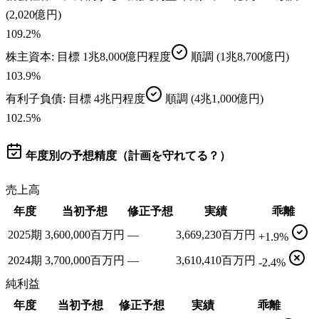
(2,020億円)
109.2
%
株主資本
: 目標
1兆8,000億円程度
順調
(1兆8,700億円)
103.9
%
有利子負債
: 目標
4兆円程度
順調
(4兆1,000億円)
102.5
%
年度別の予想精度（計画を守れてる？）
売上高
年度
当初予想
修正予想
実績
乖離
2025期
3,600,000百万円
—
3,669,230百万円
+1.9%
2024期
3,700,000百万円
—
3,610,410百万円
-2.4%
純利益
年度
当初予想
修正予想
実績
乖離