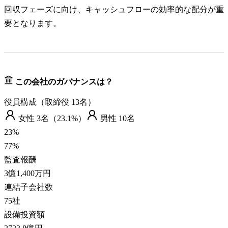
回収フェーズに向け、キャッシュフローの効率的な配分が重
要となります。
この会社のガバナンスは？
役員構成（取締役
13
名）
女性
3
名（
23.1%
）
男性
10
名
23
%
77
%
監査報酬
3億1,400万円
連結子会社数
75
社
設備投資額