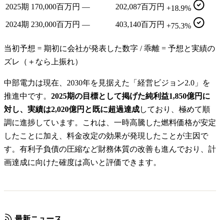
2025期
170,000百万円
—
202,087百万円
+18.9%
2024期
230,000百万円
—
403,140百万円
+75.3%
当初予想 = 期初に会社が発表した数字 / 乖離 = 予想と実績の
ズレ（＋なら上振れ）
中部電力は現在、2030年を見据えた「経営ビジョン2.0」を
推進中です。
2025期の目標として掲げた純利益1,850億円に
対し、実績は2,020億円と既に超過達成
しており、極めて順
調に進捗しています。これは、一時高騰した燃料価格が安定
したことに加え、料金改定の効果が発現したことが主因で
す。有利子負債の圧縮など財務体質の改善も進んでおり、計
画達成に向けた確度は高いと評価できます。
最新ニュース