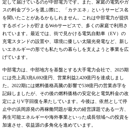
定して届けているのが中部電力です。また、家庭の電気やガ
スの料金プランを選ぶ際に、「カテエネ」というサービス名
を聞いたことがあるかもしれません。これは中部電力が提供
するポイントが貯まるWebサービスで、多くの家庭で利用さ
れています。最近では、街で見かける電気自動車（EV）の
充電スタンドの設置や、環境に優しい太陽光発電など、新し
いエネルギーの形でも私たちの暮らしを支えようと事業を広
げています。
中部電力は、中部地方を基盤とする大手電力会社で、2025期
には売上高3兆6,692億円、営業利益2,420億円を達成しまし
た。2022期には燃料価格高騰の影響で538億円の営業赤字を
記録しましたが、その後の燃料価格の安定化と電気料金の改
定によりV字回復を果たしています。今後は、依然として停
止中の浜岡原発の再稼働問題が最大の経営課題である一方、
再生可能エネルギーや海外事業といった成長領域への投資を
加速させ、収益源の多角化を進めています。