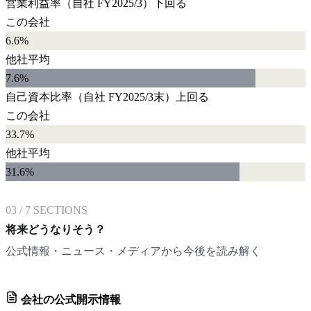
営業利益率
（自社
FY2025/3
）
下回る
この会社
6.6%
他社平均
7.6
%
自己資本比率
（自社
FY2025/3末
）
上回る
この会社
33.7%
他社平均
31.6
%
03
/
7
SECTIONS
将来どうなりそう？
公式情報・ニュース・メディアから今後を読み解く
会社の公式開示情報