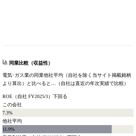
同業比較（収益性）
電気･ガス業
の同業他社平均（自社を除く当サイト掲載銘柄
より算出）と比べると…（自社は直近の年次実績で比較）
ROE
（自社
FY2025/3
）
下回る
この会社
7.3%
他社平均
11.9
%