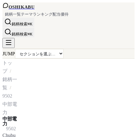
OSHI
KABU
銘柄一覧
テーマ
ランキング
配当
優待
銘柄検索
⌘K
銘柄検索
⌘K
JUMP
トッ
プ
銘柄一
覧
9502
中部電
力
中部電
力
9502
Chubu