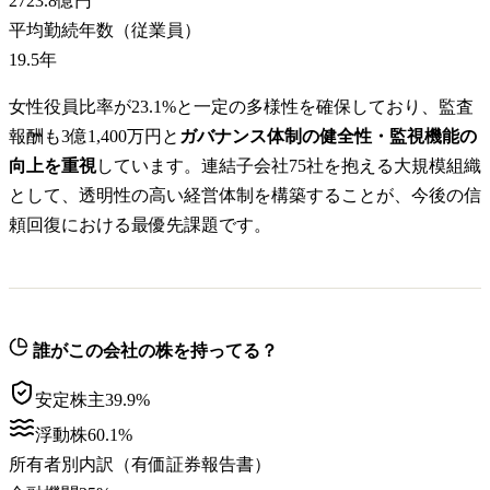
2723.8億円
平均勤続年数（従業員）
19.5
年
女性役員比率が23.1%と一定の多様性を確保しており、監査
報酬も3億1,400万円と
ガバナンス体制の健全性・監視機能の
向上を重視
しています。連結子会社75社を抱える大規模組織
として、透明性の高い経営体制を構築することが、今後の信
頼回復における最優先課題です。
誰がこの会社の株を持ってる？
安定株主
39.9
%
浮動株
60.1
%
所有者別内訳（有価証券報告書）