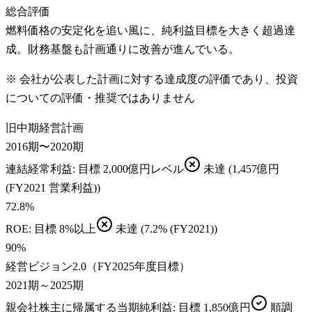
総合評価
燃料価格の安定化を追い風に、純利益目標を大きく超過達
成。財務基盤も計画通りに改善が進んでいる。
※ 会社が公表した計画に対する達成度の評価であり、投資
についての評価・推奨ではありません
旧中期経営計画
2016期〜2020期
連結経常利益
: 目標
2,000億円レベル
未達
(1,457億円
(FY2021 営業利益))
72.8
%
ROE
: 目標
8%以上
未達
(7.2% (FY2021))
90
%
経営ビジョン2.0（FY2025年度目標）
2021期～2025期
親会社株主に帰属する当期純利益
: 目標
1,850億円
順調