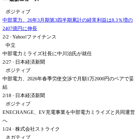
ポジティブ
中部電力、26年3月期第3四半期累計の経常利益は8.3％増の
2407億円に伸長
2/2
·
Yahoo!ファイナンス
中立
中部電力ミライズ社長に中川治氏が就任
2/27
·
日本経済新聞
ポジティブ
中部電力、2026年春季労使交渉で月額1万2000円のベアで妥
結
2/18
·
日本経済新聞
ポジティブ
ENECHANGE、EV充電事業を中部電力ミライズと共同運営
へ
1/24
·
株式会社ストライク
ネガティブ