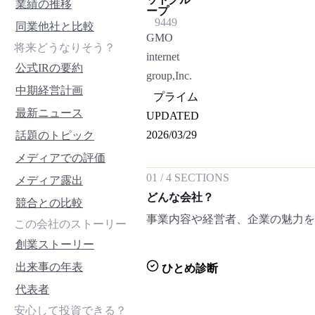
業績の推移
ープ
9449
同業他社と比較
GMO
将来どうなりそう？
internet
公式IRの要約
group,Inc.
中期経営計画
プライム
最新ニュース
UPDATED
2026/03/29
話題のトピック
メディアでの評価
01
/
4
SECTIONS
メディア露出
どんな会社？
競合との比較
事業内容や経営者、企業の魅力
この会社のストーリー
創業ストーリー
出来事の年表
ひとめ診断
代表者
安心して投資できる？