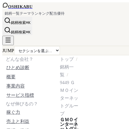
OSHI
KABU
銘柄一覧
テーマ
ランキング
配当
優待
銘柄検索
⌘K
銘柄検索
⌘K
JUMP
どんな会社？
トップ
銘柄一
ひとめ診断
覧
概要
9449
Ｇ
事業内容
ＭＯイン
サービス指標
ターネッ
なぜ伸びるの？
トグルー
稼ぐ力
プ
ＧＭＯイ
売上と利益
ンターネ
ットグル