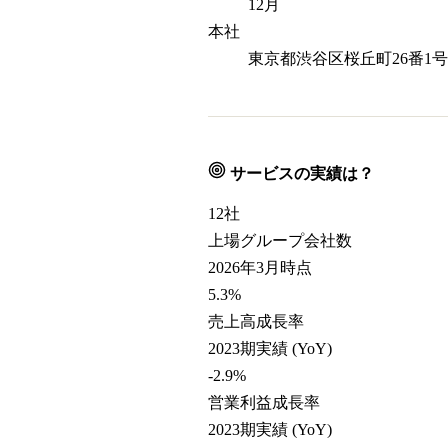
12月
本社
東京都渋谷区桜丘町26番1
サービスの実績は？
12
社
上場グループ会社数
2026年3月時点
5.3
%
売上高成長率
2023期実績 (YoY)
-2.9
%
営業利益成長率
2023期実績 (YoY)