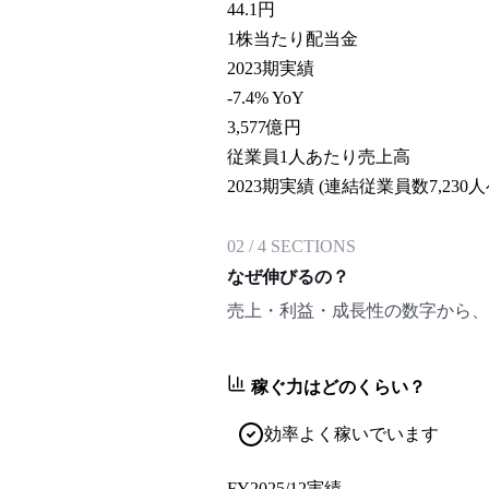
44.1
円
1株当たり配当金
2023期実績
-7.4% YoY
3,577
億円
従業員1人あたり売上高
2023期実績 (連結従業員数7,230
02
/
4
SECTIONS
なぜ伸びるの？
売上・利益・成長性の数字から、
稼ぐ力はどのくらい？
効率よく稼いでいます
FY2025/12
実績