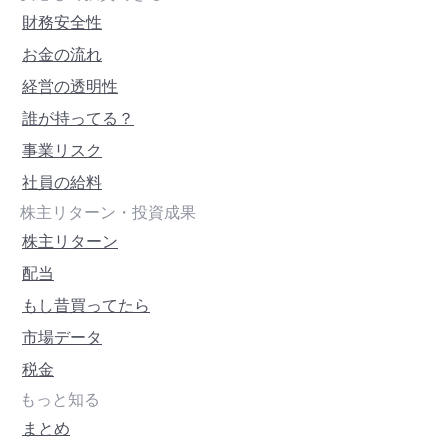
財務安全性
お金の流れ
経営の透明性
誰が持ってる？
事業リスク
社員の給料
株主リターン・投資成果
株主リターン
配当
もし昔買ってたら
市場データ
税金
もっと知る
まとめ