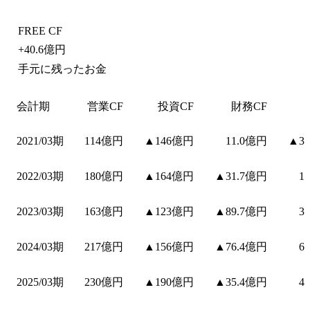
FREE CF
+
40.6億円
手元に残ったお金
会計期
営業CF
投資CF
財務CF
2021/03期
114億円
▲146億円
11.0億円
▲3
2022/03期
180億円
▲164億円
▲31.7億円
1
2023/03期
163億円
▲123億円
▲89.7億円
3
2024/03期
217億円
▲156億円
▲76.4億円
6
2025/03期
230億円
▲190億円
▲35.4億円
4