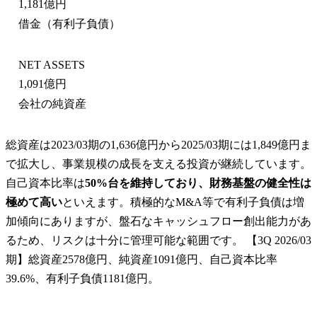
1,181億円
借金（有利子負債）
NET ASSETS
1,091億円
会社の純資産
総資産は2023/03期の1,636億円から2025/03期には1,849億円ま
で拡大し、事業規模の成長を支える投資が継続しています。
自己資本比率は
50%台を維持しており、財務基盤の健全性は
極めて高い
といえます。積極的なM&A等で有利子負債は増
加傾向にありますが、盤石なキャッシュフロー創出能力があ
るため、リスクは十分に管理可能な範囲です。 【3Q 2026/03
期】総資産2578億円、純資産1091億円、自己資本比率
39.6%、有利子負債1181億円。