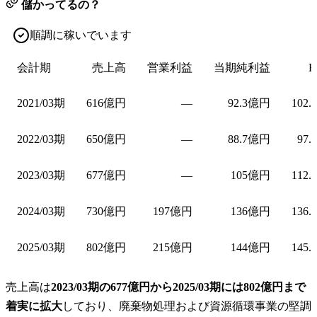
儲かってるの？
順調に稼いでいます
会計期
売上高
営業利益
当期純利益
E
2021/03期
616億円
—
92.3億円
102.
2022/03期
650億円
—
88.7億円
97.
2023/03期
677億円
—
105億円
112.
2024/03期
730億円
197億円
136億円
136.
2025/03期
802億円
215億円
144億円
145.
売上高は
2023/03期の677億円から2025/03期には802億円まで
着実に拡大
しており、廃棄物処理および資源循環事業の堅調