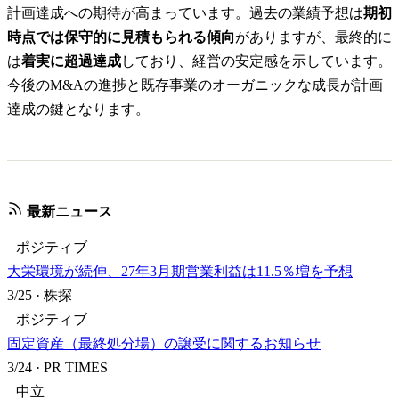
計画達成への期待が高まっています。過去の業績予想は
期初
時点では保守的に見積もられる傾向
がありますが、最終的に
は
着実に超過達成
しており、経営の安定感を示しています。
今後のM&Aの進捗と既存事業のオーガニックな成長が計画
達成の鍵となります。
最新ニュース
ポジティブ
大栄環境が続伸、27年3月期営業利益は11.5％増を予想
3/25
·
株探
ポジティブ
固定資産（最終処分場）の譲受に関するお知らせ
3/24
·
PR TIMES
中立