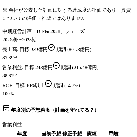
※ 会社が公表した計画に対する達成度の評価であり、投資
についての評価・推奨ではありません
中期経営計画「D-Plan2028」フェーズ1
2026期〜2028期
売上高
: 目標
939億円
順調
(801.8億円)
85.39
%
営業利益
: 目標
243億円
順調
(215.48億円)
88.67
%
ROE
: 目標
10%以上
順調
(14.7%)
100
%
年度別の予想精度（計画を守れてる？）
営業利益
年度
当初予想
修正予想
実績
乖離