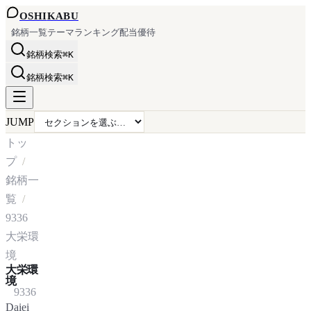
OSHI
KABU
銘柄一覧
テーマ
ランキング
配当
優待
銘柄検索
⌘K
銘柄検索
⌘K
JUMP
トッ
プ
銘柄一
覧
9336
大栄環
境
大栄環
境
9336
Daiei