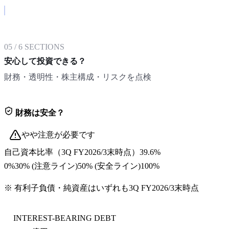
05
/
6
SECTIONS
安心して投資できる？
財務・透明性・株主構成・リスクを点検
財務は安全？
やや注意が必要です
自己資本比率
（
3Q FY2026/3末
時点）
39.6%
0%
30
% (注意ライン)
50
% (安全ライン)
100%
※ 有利子負債・純資産はいずれも
3Q FY2026/3末
時点
INTEREST-BEARING DEBT