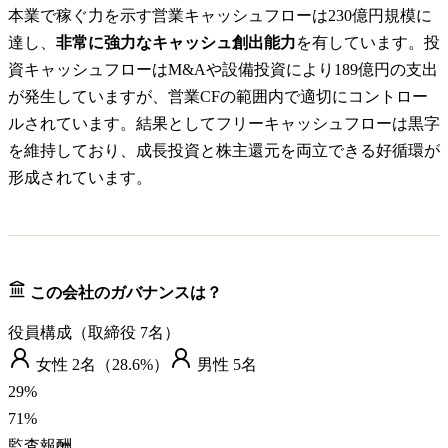
本業で稼ぐ力を示す営業キャッシュフローは230億円規模に
達し、
非常に強力なキャッシュ創出能力
を有しています。投
資キャッシュフローはM&Aや設備投資により189億円の支出
が発生していますが、営業CFの範囲内で適切にコントロー
ルされています。結果としてフリーキャッシュフローは黒字
を維持しており、成長投資と株主還元を両立できる好循環が
形成されています。
この会社のガバナンスは？
役員構成（取締役
7
名）
女性
2
名（
28.6%
）
男性
5
名
29
%
71
%
監査報酬