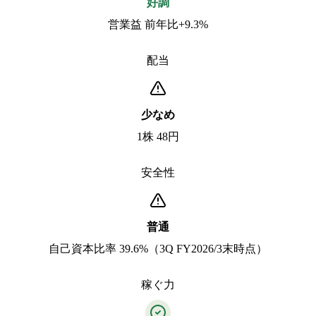
好調
営業益 前年比+9.3%
配当
少なめ
1株 48円
安全性
普通
自己資本比率 39.6%（3Q FY2026/3末時点）
稼ぐ力