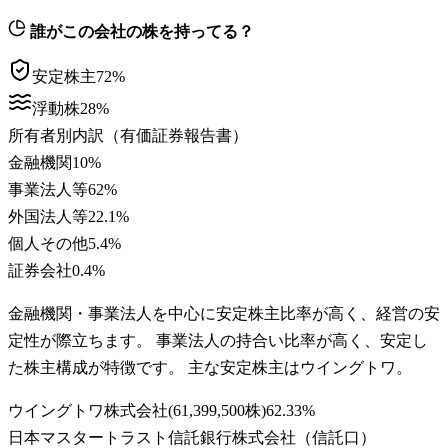
誰がこの会社の株を持ってる？
安定株主
72
%
浮動株
28
%
所有者別内訳（有価証券報告書）
金融機関
10
%
事業法人等
62
%
外国法人等
22.1
%
個人その他
5.4
%
証券会社
0.4
%
金融機関・事業法人を中心に安定株主比率が高く、経営の安
定性が際立ちます。 事業法人の持合い比率が高く、安定し
た株主構成が特徴です。 主な安定株主はウイングトワ。
ウイングトワ株式会社
(
61,399,500株
)
62.33
%
日本マスタートラスト信託銀行株式会社（信託口）