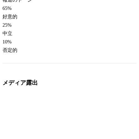
65
%
好意的
25
%
中立
10
%
否定的
メディア露出