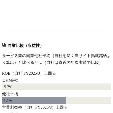
同業比較（収益性）
サービス業
の同業他社平均（自社を除く当サイト掲載銘柄よ
り算出）と比べると…（自社は直近の年次実績で比較）
ROE
（自社
FY2025/3
）
上回る
この会社
15.7%
他社平均
11.1
%
営業利益率
（自社
FY2025/3
）
上回る