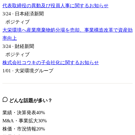
代表取締役の異動及び役員人事に関するお知らせ
3/24
·
日本経済新聞
ポジティブ
大栄環境へ産業廃棄物処分場を売却、事業構造改革で資産効
率向上
3/24
·
財経新聞
ポジティブ
株式会社コウキの子会社化に関するお知らせ
1/01
·
大栄環境グループ
どんな話題が多い？
業績・決算発表
40
%
M&A・事業拡大
30
%
株価・市況情報
20
%