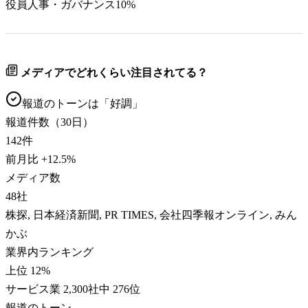
役員人事・ガバナンス
10
%
メディアでどれくらい注目されてる？
報道のトーンは「
好調
」
報道件数（30日）
142
件
前月比
+
12.5
%
メディア数
48
社
株探, 日本経済新聞, PR TIMES, 会社四季報オンライン, みん
かぶ
業界内ランキング
上位 12%
サービス業 2,300社中 276位
報道のトーン