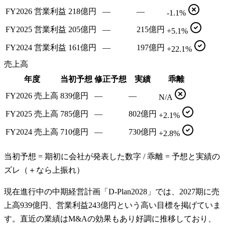
FY2026 営業利益
218億円
—
—
-1.1%
FY2025 営業利益
205億円
—
215億円
+5.1%
FY2024 営業利益
161億円
—
197億円
+22.1%
売上高
年度
当初予想
修正予想
実績
乖離
FY2026 売上高
839億円
—
—
N/A
FY2025 売上高
785億円
—
802億円
+2.1%
FY2024 売上高
710億円
—
730億円
+2.8%
当初予想 = 期初に会社が発表した数字 / 乖離 = 予想と実績の
ズレ（＋なら上振れ）
現在進行中の中期経営計画「D-Plan2028」では、2027期に売
上高939億円、営業利益243億円という高い目標を掲げていま
す。直近の業績はM&Aの効果もあり好調に推移しており、