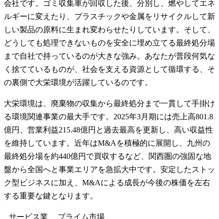
会社です。ゴミ収集車が回収した後、分別し、燃やしてエネ
ルギーに変えたり、プラスチックや金属をリサイクルして新
しい製品の原料に生まれ変わらせたりしています。そして、
どうしても処理できないものを安全に埋め立てる最終処分場
まで自社で持っているのが大きな強み。あなたが普段何気な
く捨てているものが、社会を支える資源として循環する、そ
の裏側で大栄環境が活躍しているのです。
大栄環境は、廃棄物の収集から最終処分まで一貫して手掛け
る環境関連事業の最大手です。2025年3月期には売上高801.8
億円、営業利益215.48億円と過去最高を更新し、高い収益性
を維持しています。近年はM&Aを積極的に展開し、九州の
最終処分場を約440億円で買収するなど、関西圏の強固な地
盤から全国へと事業エリアを急拡大中です。安定したストッ
ク型ビジネスに加え、M&Aによる成長が今後の株価を左右
する重要な鍵となります。
サービス業
プライム
市場