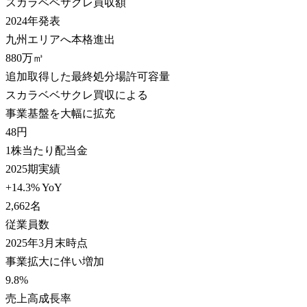
スカラベベサクレ買収額
2024年発表
九州エリアへ本格進出
880
万㎥
追加取得した最終処分場許可容量
スカラベベサクレ買収による
事業基盤を大幅に拡充
48
円
1株当たり配当金
2025期実績
+14.3% YoY
2,662
名
従業員数
2025年3月末時点
事業拡大に伴い増加
9.8
%
売上高成長率