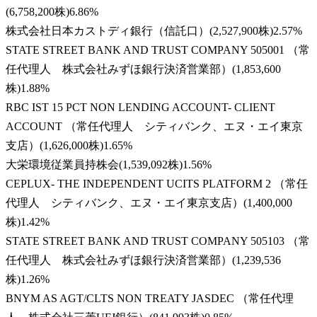
(
6,758,200株
)
6.86
%
株式会社日本カストディ銀行（信託口）
(
2,527,900株
)
2.57
%
STATE STREET BANK AND TRUST COMPANY 505001 （常
任代理人 株式会社みずほ銀行決済営業部）
(
1,853,600
株
)
1.88
%
RBC IST 15 PCT NON LENDING ACCOUNT- CLIENT
ACCOUNT （常任代理人 シティバンク、エヌ・エイ東京
支店）
(
1,626,000株
)
1.65
%
大栄環境従業員持株会
(
1,539,092株
)
1.56
%
CEPLUX- THE INDEPENDENT UCITS PLATFORM 2 （常任
代理人 シティバンク、エヌ・エイ東京支店）
(
1,400,000
株
)
1.42
%
STATE STREET BANK AND TRUST COMPANY 505103 （常
任代理人 株式会社みずほ銀行決済営業部）
(
1,239,536
株
)
1.26
%
BNYM AS AGT/CLTS NON TREATY JASDEC （常任代理