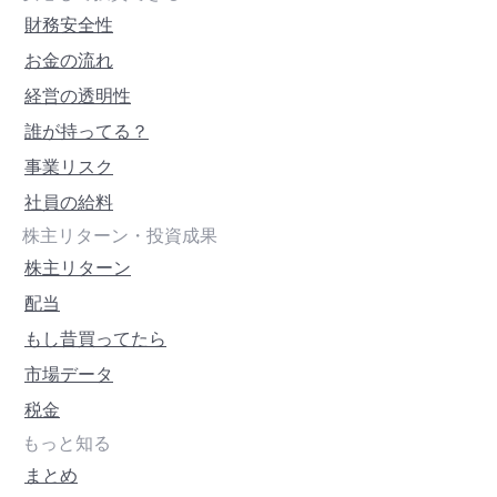
財務安全性
お金の流れ
経営の透明性
誰が持ってる？
事業リスク
社員の給料
株主リターン・投資成果
株主リターン
配当
もし昔買ってたら
市場データ
税金
もっと知る
まとめ