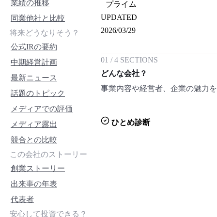
業績の推移
プライム
UPDATED
同業他社と比較
2026/03/29
将来どうなりそう？
公式IRの要約
01
/
4
SECTIONS
中期経営計画
どんな会社？
最新ニュース
事業内容や経営者、企業の魅力
話題のトピック
メディアでの評価
ひとめ診断
メディア露出
競合との比較
この会社のストーリー
創業ストーリー
出来事の年表
代表者
安心して投資できる？