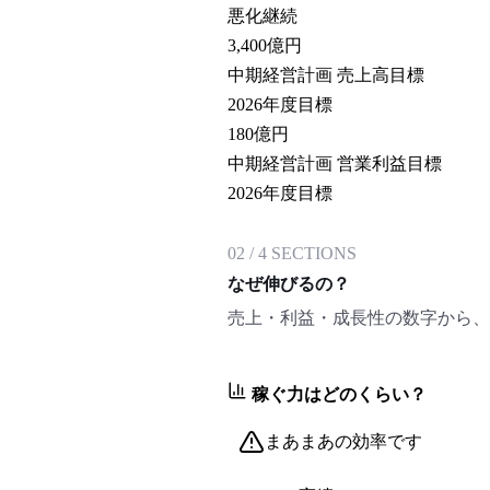
悪化継続
3,400
億円
中期経営計画 売上高目標
2026年度目標
180
億円
中期経営計画 営業利益目標
2026年度目標
02
/
4
SECTIONS
なぜ伸びるの？
売上・利益・成長性の数字から、
稼ぐ力はどのくらい？
まあまあの効率です