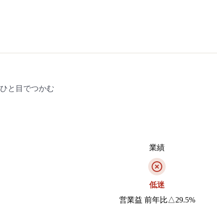
をひと目でつかむ
業績
低迷
営業益 前年比△29.5%