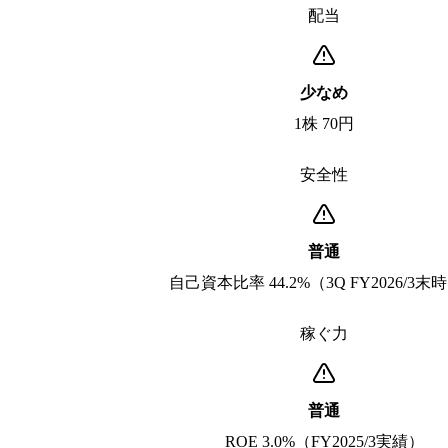
配当
少なめ
1株 70円
安全性
普通
自己資本比率 44.2%（3Q FY2026/3末
稼ぐ力
普通
ROE 3.0%（FY2025/3実績）