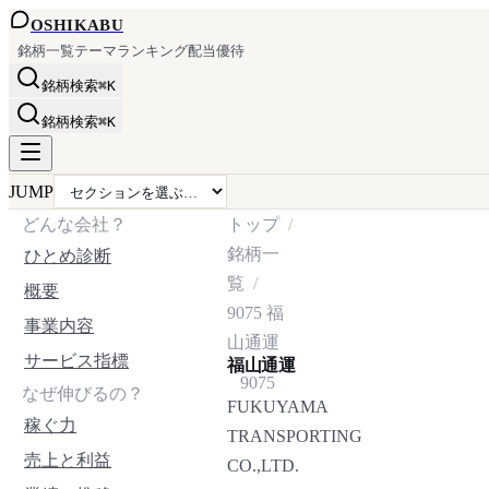
OSHI
KABU
銘柄一覧
テーマ
ランキング
配当
優待
銘柄検索
⌘K
銘柄検索
⌘K
JUMP
どんな会社？
トップ
銘柄一
ひとめ診断
覧
概要
9075
福
事業内容
山通運
サービス指標
福山通運
9075
なぜ伸びるの？
FUKUYAMA
稼ぐ力
TRANSPORTING
売上と利益
CO.,LTD.