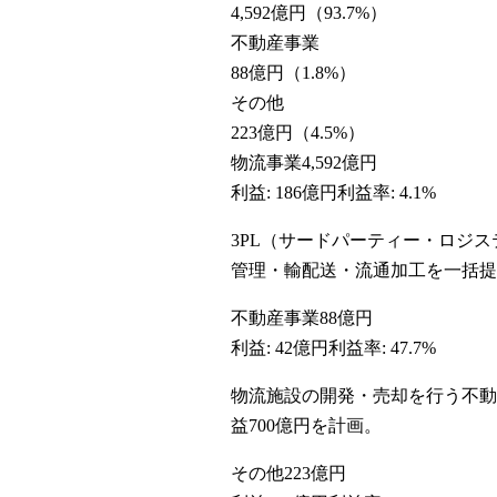
4,592億円
（
93.7
%）
不動産事業
88億円
（
1.8
%）
その他
223億円
（
4.5
%）
物流事業
4,592億円
利益:
186億円
利益率:
4.1%
3PL（サードパーティー・ロジ
管理・輸配送・流通加工を一括提
不動産事業
88億円
利益:
42億円
利益率:
47.7%
物流施設の開発・売却を行う不動
益700億円を計画。
その他
223億円