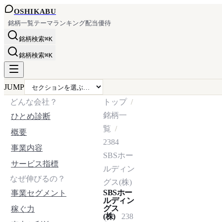
OSHI
KABU
銘柄一覧
テーマ
ランキング
配当
優待
銘柄検索
⌘K
銘柄検索
⌘K
JUMP
どんな会社？
トップ
銘柄一
ひとめ診断
覧
概要
2384
事業内容
SBSホー
サービス指標
ルディン
なぜ伸びるの？
グス(株)
SBSホー
事業セグメント
ルディン
グス
稼ぐ力
(株)
238