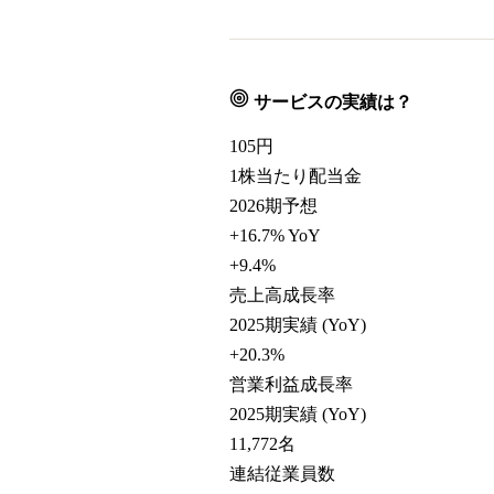
サービスの実績は？
105
円
1株当たり配当金
2026期予想
+16.7% YoY
+9.4
%
売上高成長率
2025期実績 (YoY)
+20.3
%
営業利益成長率
2025期実績 (YoY)
11,772
名
連結従業員数