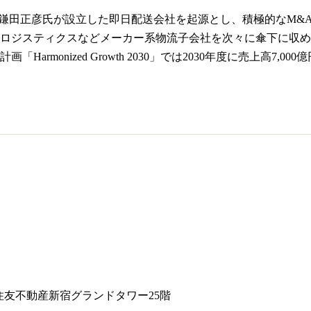
7年に鎌田正彦氏が設立した即日配送会社を起源とし、積極的なM
ジスティクスなどメーカー系物流子会社を次々に傘下に収め、202
Harmonized Growth 2030」では2030年度に売上高
1 住友不動産新宿グランドタワー25階