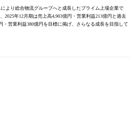
&Aにより総合物流グループへと成長したプライム上場企業で
5年12月期は売上高4,903億円・営業利益213億円と過去
7,000億円・営業利益380億円を目標に掲げ、さらなる成長を目指して