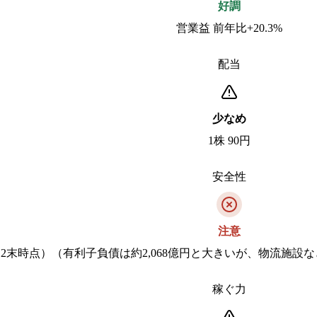
好調
営業益 前年比+20.3%
配当
少なめ
1株 90円
安全性
注意
025/12末時点）（有利子負債は約2,068億円と大きいが、物流
稼ぐ力