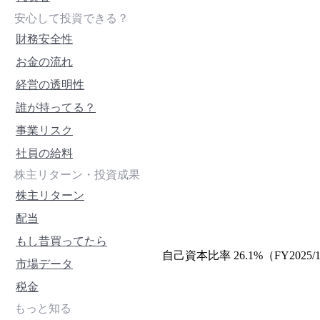
安心して投資できる？
財務安全性
お金の流れ
経営の透明性
誰が持ってる？
事業リスク
社員の給料
株主リターン・投資成果
株主リターン
配当
もし昔買ってたら
自己資本比率 26.1%（FY2
市場データ
税金
もっと知る