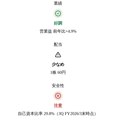
業績
好調
営業益 前年比+4.9%
配当
少なめ
1株 60円
安全性
注意
自己資本比率 29.8%（3Q FY2026/3末時点）