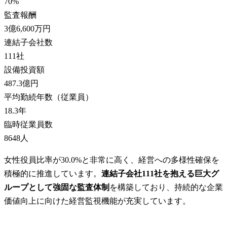
70
%
監査報酬
3億6,600万円
連結子会社数
111
社
設備投資額
487.3億円
平均勤続年数（従業員）
18.3
年
臨時従業員数
8648
人
女性役員比率が30.0%と非常に高く、経営への多様性確保を
積極的に推進しています。
連結子会社111社を抱える巨大グ
ループとして強固な監査体制
を構築しており、持続的な企業
価値向上に向けた経営監視機能が充実しています。