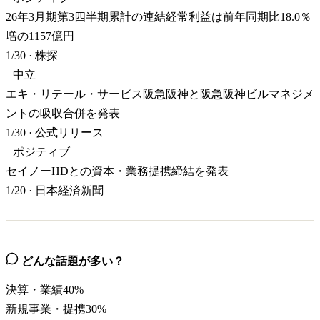
26年3月期第3四半期累計の連結経常利益は前年同期比18.0％
増の1157億円
1/30
·
株探
中立
エキ・リテール・サービス阪急阪神と阪急阪神ビルマネジメ
ントの吸収合併を発表
1/30
·
公式リリース
ポジティブ
セイノーHDとの資本・業務提携締結を発表
1/20
·
日本経済新聞
どんな話題が多い？
決算・業績
40
%
新規事業・提携
30
%