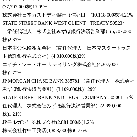
(
37,707,000株
)
15.69
%
株式会社日本カストディ銀行（信託口）
(
10,118,000株
)
4.21
%
STATE STREET BANK WEST CLIENT - TREATY 505234
（常任代理人 株式会社みずほ銀行決済営業部）
(
5,707,000
株
)
2.37
%
日本生命保険相互会社 （常任代理人 日本マスタートラス
ト信託銀行株式会社）
(
4,810,000株
)
2
%
エイチ・ツー・オー リテイリング株式会社
(
4,207,000
株
)
1.75
%
JP MORGAN CHASE BANK 385781 （常任代理人 株式会社
みずほ銀行決済営業部）
(
3,109,000株
)
1.29
%
STATE STREET BANK AND TRUST COMPANY 505001 （常
任代理人 株式会社みずほ銀行決済営業部）
(
2,899,000
株
)
1.21
%
JPモルガン証券株式会社
(
2,881,000株
)
1.2
%
株式会社竹中工務店
(
1,858,000株
)
0.77
%