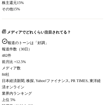
株主還元
15
%
その他
15
%
メディアでどれくらい注目されてる？
報道のトーンは「
好調
」
報道件数（30日）
482
件
前月比
+
12.5
%
メディア数
84
社
日本経済新聞, 株探, Yahoo!ファイナンス, PR TIMES, 東洋経
済オンライン
業界内ランキング
上位 5%