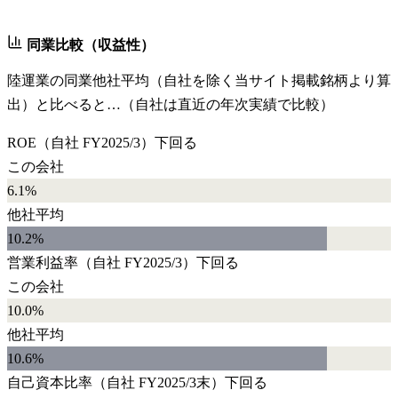
同業比較（収益性）
陸運業
の同業他社平均（自社を除く当サイト掲載銘柄より算
出）と比べると…（自社は直近の年次実績で比較）
ROE
（自社
FY2025/3
）
下回る
この会社
6.1%
他社平均
10.2
%
営業利益率
（自社
FY2025/3
）
下回る
この会社
10.0%
他社平均
10.6
%
自己資本比率
（自社
FY2025/3末
）
下回る