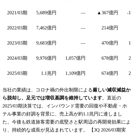
2021/03期
5,689億円
—
▲367億円
-1
2022/03期
7,462億円
—
214億円
2023/03期
9,683億円
—
470億円
1
2024/03期
9,976億円
1,057億円
678億円
2
2025/03期
1.1兆円
1,109億円
674億円
2
当社の業績は、コロナ禍の外出制限による
厳しい減収減益か
ら脱却し、足元では増収基調を維持しています
。直近の
2025/03期決算では、インバウンド需要の回復や不動産・ホ
テル事業の好調を背景に、売上高が約1.1兆円に達しまし
た。今後も鉄道旅客需要の底堅さと駅周辺の再開発効果によ
り、持続的な成長が見込まれています。 【3Q 2026/03期実