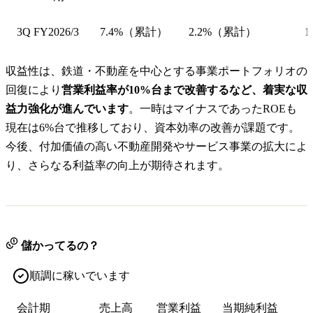
3Q FY2026/3
7.4%（累計）
2.2%（累計）
1
収益性は、鉄道・不動産を中心とする事業ポートフォリオの
回復により
営業利益率が10%台まで改善するなど、着実な収
益力強化が進んでいます
。一時はマイナスであったROEも
現在は6%台で推移しており、資本効率の改善が課題です。
今後、付加価値の高い不動産開発やサービス事業の拡大によ
り、さらなる利益率の向上が期待されます。
儲かってるの？
順調に稼いでいます
会計期
売上高
営業利益
当期純利益