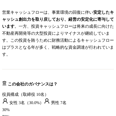
営業キャッシュフローは、事業環境の回復に伴い
安定したキ
ャッシュ創出力を取り戻しており、経営の安定化に寄与して
います
。一方、投資キャッシュフローは将来の成長に向けた
不動産再開発等の大型投資によりマイナスが継続していま
す。この投資を賄うために財務活動によるキャッシュフロー
はプラスとなる年が多く、戦略的な資金調達が行われていま
す。
この会社のガバナンスは？
役員構成（取締役
10
名）
女性
3
名（
30.0%
）
男性
7
名
30
%