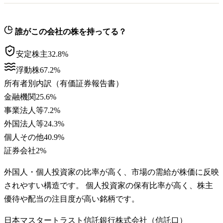
誰がこの会社の株を持ってる？
安定株主
32.8
%
浮動株
67.2
%
所有者別内訳（有価証券報告書）
金融機関
25.6
%
事業法人等
7.2
%
外国法人等
24.3
%
個人その他
40.9
%
証券会社
2
%
外国人・個人投資家の比率が高く、市場の需給が株価に反映
されやすい構造です。 個人投資家の保有比率が高く、株主
優待や配当の注目度が高い銘柄です。
日本マスタートラスト信託銀行株式会社（信託口）