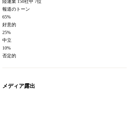
陸運業 150社中 7位
報道のトーン
65
%
好意的
25
%
中立
10
%
否定的
メディア露出