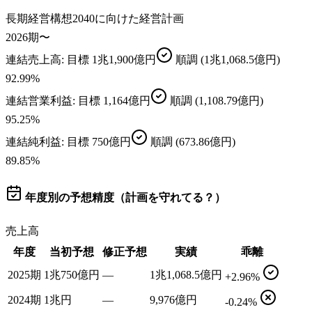
長期経営構想2040に向けた経営計画
2026期〜
連結売上高
: 目標
1兆1,900億円
順調
(1兆1,068.5億円)
92.99
%
連結営業利益
: 目標
1,164億円
順調
(1,108.79億円)
95.25
%
連結純利益
: 目標
750億円
順調
(673.86億円)
89.85
%
年度別の予想精度（計画を守れてる？）
売上高
年度
当初予想
修正予想
実績
乖離
2025期
1兆750億円
—
1兆1,068.5億円
+2.96%
2024期
1兆円
—
9,976億円
-0.24%