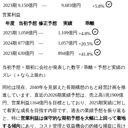
2023期
9,150億円
—
9,683億円
+5.8%
営業利益
年度
当初予想
修正予想
実績
乖離
2025期
1,058億円
—
1,109億円
+4.8%
2024期
877億円
—
1,057億円
+20.5%
2023期
630億円
—
894億円
+41.8%
当初予想 = 期初に会社が発表した数字 / 乖離 = 予想と実績の
ズレ（＋なら上振れ）
同社は現在、2040年を見据えた長期構想のもと経営計画を推
進しています。直近の2026期業績予想は、売上高1兆1900億
円、営業利益1164億円を目標としており、2025期実績に対し
て着実な成長を目指す内容です。過去の業績予想を振り返る
と、特に
営業利益は保守的な期初予想を大幅に上回って着地
する傾向
にあり、コスト管理と収益機会の的確な捕捉に長け