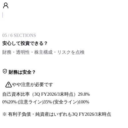
05
/
6
SECTIONS
安心して投資できる？
財務・透明性・株主構成・リスクを点検
財務は安全？
やや注意が必要です
自己資本比率
（
3Q FY2026/3末
時点）
29.8%
0%
20
% (注意ライン)
35
% (安全ライン)
100%
※ 有利子負債・純資産はいずれも
3Q FY2026/3末
時点