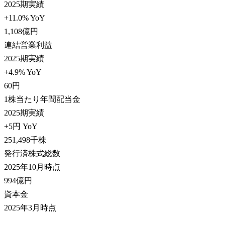
2025期実績
+11.0% YoY
1,108
億円
連結営業利益
2025期実績
+4.9% YoY
60
円
1株当たり年間配当金
2025期実績
+5円 YoY
251,498
千株
発行済株式総数
2025年10月時点
994
億円
資本金
2025年3月時点