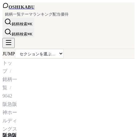
OSHI
KABU
銘柄一覧
テーマ
ランキング
配当
優待
銘柄検索
⌘K
銘柄検索
⌘K
JUMP
トッ
プ
銘柄一
覧
9042
阪急阪
神ホー
ルディ
ングス
阪急阪