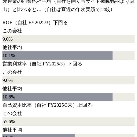
陸運業
の同業他社平均（自社を除く当サイト掲載銘柄より算
出）と比べると…（自社は直近の年次実績で比較）
ROE
（自社
FY2025/3
）
下回る
この会社
9.0%
他社平均
10.1
%
営業利益率
（自社
FY2025/3
）
下回る
この会社
9.0%
他社平均
10.6
%
自己資本比率
（自社
FY2025/3末
）
上回る
この会社
55.6%
他社平均