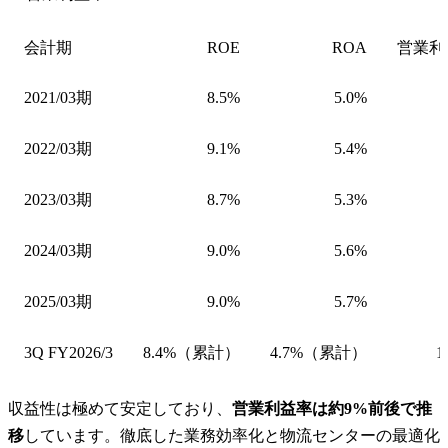
会計期
ROE
ROA
営業利
2021/03期
8.5%
5.0%
2022/03期
9.1%
5.4%
2023/03期
8.7%
5.3%
2024/03期
9.0%
5.6%
2025/03期
9.0%
5.7%
3Q FY2026/3
8.4%（累計）
4.7%（累計）
1
収益性は極めて安定しており、
営業利益率は約9%前後で推
移
しています。徹底した業務効率化と物流センターの最適化