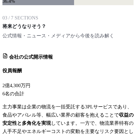
36.4
%
03
/
7
SECTIONS
将来どうなりそう？
公式情報・ニュース・メディアから今後を読み解く
会社の公式開示情報
役員報酬
2億4,300万円
6
名の合計
主力事業は企業の物流を一括受託する3PLサービスであり、
食品やアパレル等、幅広い業界の顧客を抱えることで
収益の
安定性と多角化を実現
しています。一方で、物流業界特有の
人手不足やエネルギーコストの変動を主要なリスク要因とし