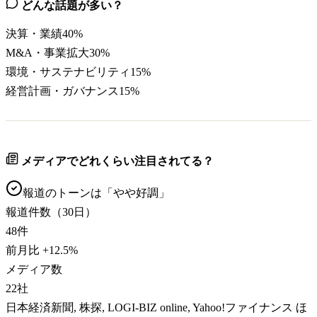
どんな話題が多い？
決算・業績
40
%
M&A・事業拡大
30
%
環境・サステナビリティ
15
%
経営計画・ガバナンス
15
%
メディアでどれくらい注目されてる？
報道のトーンは「
やや好調
」
報道件数（30日）
48
件
前月比
+
12.5
%
メディア数
22
社
日本経済新聞, 株探, LOGI-BIZ online, Yahoo!ファイナンス ほ