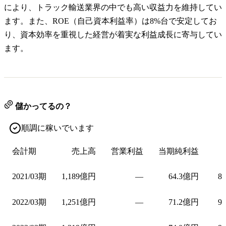
により、トラック輸送業界の中でも高い収益力を維持してい
ます。また、ROE（自己資本利益率）は8%台で安定してお
り、資本効率を重視した経営が着実な利益成長に寄与してい
ます。
儲かってるの？
順調に稼いでいます
会計期
売上高
営業利益
当期純利益
2021/03期
1,189億円
—
64.3億円
8
2022/03期
1,251億円
—
71.2億円
9