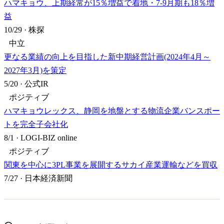
ハマキョウ、上期経常が15％増益で着地・7-9月期も18％増
益
10/29
·
株探
中立
更なる業績の向上を目指した新中期経営計画(2024年4月～
2027年3月)を策定
5/20
·
公式IR
ポジティブ
ハマキョウレックス、静岡を地盤とする物流企業バンスポー
トを完全子会社化
8/1
·
LOGI-BIZ online
ポジティブ
関東を中心に3PL事業を展開するサカイ産業運輸などを買収
7/27
·
日本経済新聞