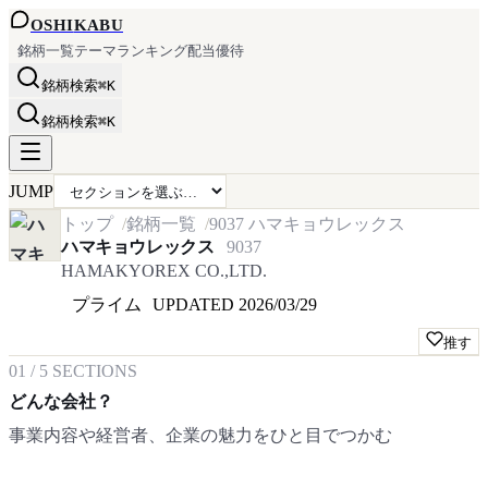
OSHI
KABU
銘柄一覧
テーマ
ランキング
配当
優待
銘柄検索
⌘K
銘柄検索
⌘K
JUMP
トップ
銘柄一覧
9037
ハマキョウレックス
ハマキョウレックス
9037
HAMAKYOREX CO.,LTD.
プライム
UPDATED
2026/03/29
推す
01
/
5
SECTIONS
どんな会社？
事業内容や経営者、企業の魅力をひと目でつかむ