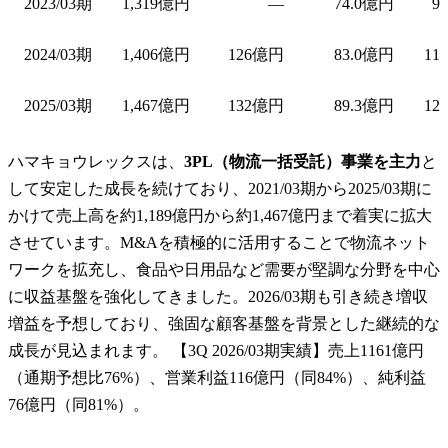
2023/03期
1,319億円
—
74.0億円
9
2024/03期
1,406億円
126億円
83.0億円
11
2025/03期
1,467億円
132億円
89.3億円
12
ハマキョウレックスは、
3PL（物流一括受託）事業を主力
と
して安定した成長を続けており、2021/03期から2025/03期に
かけて売上高を約1,189億円から約1,467億円まで着実に拡大
させています。M&Aを積極的に活用することで物流ネット
ワークを拡充し、食品や日用品など需要が堅調な分野を中心
に収益基盤を強化してきました。2026/03期も引き続き増収
増益を予想しており、強固な顧客基盤を背景とした継続的な
成長が見込まれます。 【3Q 2026/03期実績】売上1161億円
（通期予想比76%）、営業利益116億円（同84%）、純利益
76億円（同81%）。