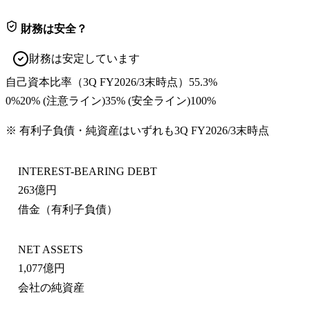
財務は安全？
財務は安定しています
自己資本比率
（
3Q FY2026/3末
時点）
55.3%
0%
20
% (注意ライン)
35
% (安全ライン)
100%
※ 有利子負債・純資産はいずれも
3Q FY2026/3末
時点
INTEREST-BEARING DEBT
263億円
借金（有利子負債）
NET ASSETS
1,077億円
会社の純資産