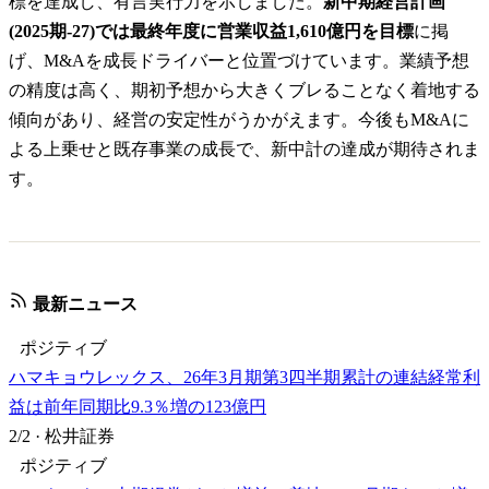
標を達成し、有言実行力を示しました。
新中期経営計画
(2025期-27)では最終年度に営業収益1,610億円を目標
に掲
げ、M&Aを成長ドライバーと位置づけています。業績予想
の精度は高く、期初予想から大きくブレることなく着地する
傾向があり、経営の安定性がうかがえます。今後もM&Aに
よる上乗せと既存事業の成長で、新中計の達成が期待されま
す。
最新ニュース
ポジティブ
ハマキョウレックス、26年3月期第3四半期累計の連結経常利
益は前年同期比9.3％増の123億円
2/2
·
松井証券
ポジティブ