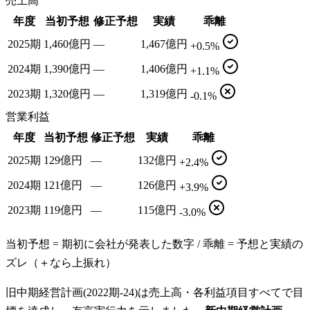
売上高
年度
当初予想
修正予想
実績
乖離
2025期
1,460億円
—
1,467億円
+0.5%
2024期
1,390億円
—
1,406億円
+1.1%
2023期
1,320億円
—
1,319億円
-0.1%
営業利益
年度
当初予想
修正予想
実績
乖離
2025期
129億円
—
132億円
+2.4%
2024期
121億円
—
126億円
+3.9%
2023期
119億円
—
115億円
-3.0%
当初予想 = 期初に会社が発表した数字 / 乖離 = 予想と実績の
ズレ（＋なら上振れ）
旧中期経営計画(2022期-24)は売上高・各利益項目すべてで目