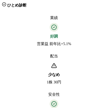
ひとめ診断
業績
好調
営業益 前年比+5.1%
配当
少なめ
1株 30円
安全性