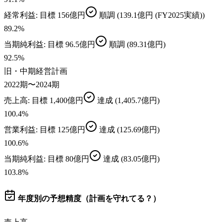
経常利益
: 目標
156億円
順調
(139.1億円 (FY2025実績))
89.2
%
当期純利益
: 目標
96.5億円
順調
(89.31億円)
92.5
%
旧・中期経営計画
2022期〜2024期
売上高
: 目標
1,400億円
達成
(1,405.7億円)
100.4
%
営業利益
: 目標
125億円
達成
(125.69億円)
100.6
%
当期純利益
: 目標
80億円
達成
(83.05億円)
103.8
%
年度別の予想精度（計画を守れてる？）