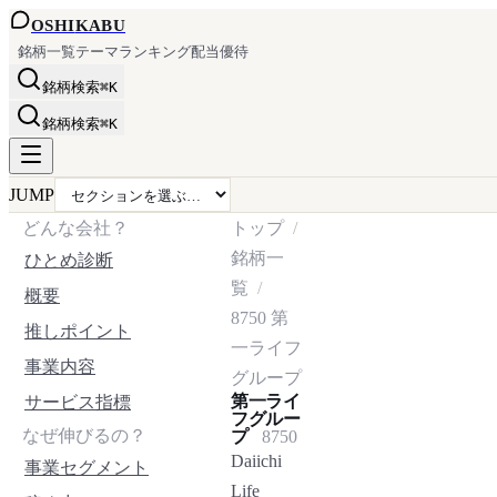
OSHI
KABU
銘柄一覧
テーマ
ランキング
配当
優待
銘柄検索
⌘K
銘柄検索
⌘K
JUMP
どんな会社？
トップ
銘柄一
ひとめ診断
覧
概要
8750
第
推しポイント
一ライフ
事業内容
グループ
第一ライ
サービス指標
フグルー
なぜ伸びるの？
プ
8750
Daiichi
事業セグメント
Life