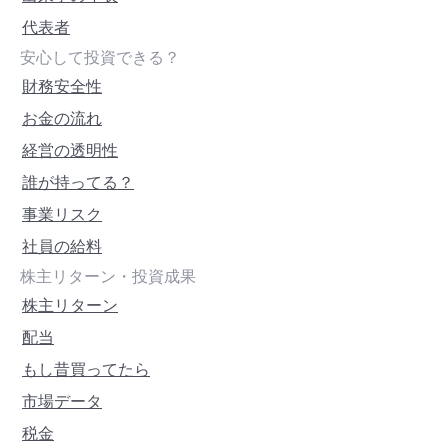
代表者
安心して投資できる？
財務安全性
お金の流れ
経営の透明性
誰が持ってる？
事業リスク
社員の給料
株主リターン・投資成果
株主リターン
配当
もし昔買ってたら
市場データ
税金