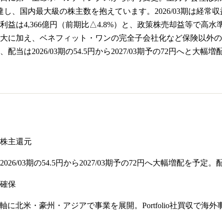
し、国内最大級の株主数を抱えています。2026/03期は経常収益1
益は4,366億円（前期比△4.8%）と、政策株売却益等で
大に加え、ベネフィット・ワンの完全子会社化など保険以外の領
配当は2026/03期の54.5円から2027/03期予の72円へ
株主還元
6/03期の54.5円から2027/03期予の72円へ大幅増配を予定。
確保
軸に北米・豪州・アジアで事業を展開。Portfolio社買収で