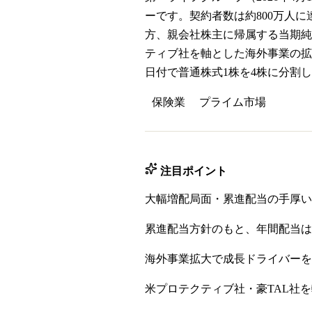
ーです。契約者数は約800万人に達
方、親会社株主に帰属する当期純利
ティブ社を軸とした海外事業の拡
日付で普通株式1株を4株に分割し、
保険業
プライム
市場
注目ポイント
大幅増配局面・累進配当の手厚い
累進配当方針のもと、年間配当は202
海外事業拡大で成長ドライバーを
米プロテクティブ社・豪TAL社を