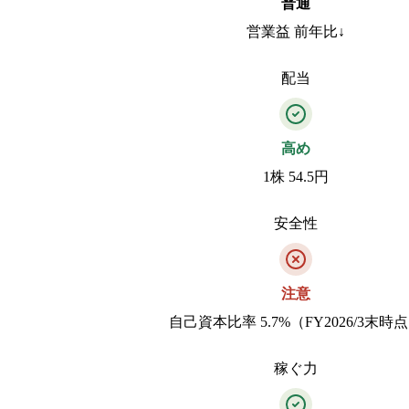
普通
営業益 前年比↓
配当
高め
1株 54.5円
安全性
注意
自己資本比率 5.7%（FY2026/3末時
稼ぐ力