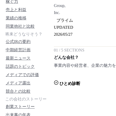
稼ぐ力
Group,
売上と利益
Inc.
業績の推移
プライム
同業他社と比較
UPDATED
将来どうなりそう？
2026/05/27
公式IRの要約
中期経営計画
01
/
5
SECTIONS
どんな会社？
最新ニュース
事業内容や経営者、企業の魅力
話題のトピック
メディアでの評価
メディア露出
ひとめ診断
競合との比較
この会社のストーリー
創業ストーリー
出来事の年表