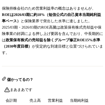
保険持株会社のため営業利益率の概念はありませんが、
ROEは2026/03期に約18%（短信公式の自己資本当期純利益
率ベース）
と保険業界で突出した水準に達しました。
2025/03期・2026/03期のROE高騰は政策保有株式売却益や保
険事業の好調による押し上げ要因を含んでおり、中長期的に
は
政策保有株式の売却益を除くグループ修正ROE15%水準
（2030年度目標）
が安定的な到達目標と位置づけられていま
す。
儲かってるの？
まあまあです
会計期
売上高
営業利益
当期純利益