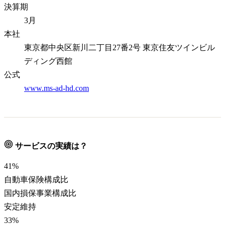
決算期
3月
本社
東京都中央区新川二丁目27番2号 東京住友ツインビル
ディング西館
公式
www.ms-ad-hd.com
サービスの実績は？
41
%
自動車保険構成比
国内損保事業構成比
安定維持
33
%