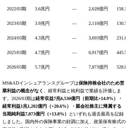
2022/03期
3.6兆円
—
2,628億円
158.
2023/03期
3.9兆円
—
2,110億円
130.
2024/03期
4.3兆円
—
3,693億円
231.
2025/03期
4.7兆円
—
6,917億円
445.
2026/03期
5.7兆円
—
7,873億円
528.
MS&ADインシュアランスグループは
保険持株会社のため営
業利益の概念がなく
、経常利益と純利益で業績を評価しま
す。2026/03期は
経常収益7兆6,530億円（前期比+14.9%）・
経常利益1兆1,202億円（+20.6%）・親会社株主に帰属する
当期純利益7,873億円（+13.8%）
といずれも過去最高を記録
しました。国内外の保険事業の好調に加え、政策保有株式の