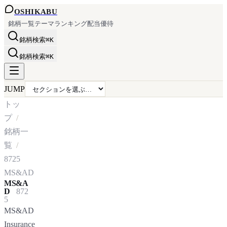
OSHI
KABU
銘柄一覧
テーマ
ランキング
配当
優待
銘柄検索
⌘K
銘柄検索
⌘K
JUMP
トッ
プ
銘柄一
覧
8725
MS&AD
MS&A
D
872
5
MS&AD
Insurance