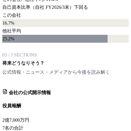
自己資本比率
（自社
FY2026/3末
）
下回る
この会社
16.7%
他社平均
25.2
%
03
/
7
SECTIONS
将来どうなりそう？
公式情報・ニュース・メディアから今後を読み解く
会社の公式開示情報
役員報酬
2億7,000万円
7
名の合計