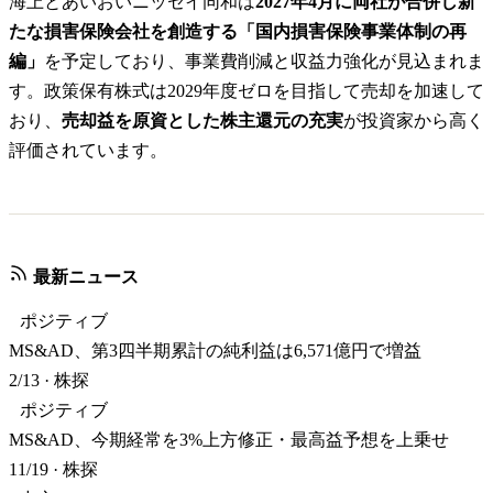
海上とあいおいニッセイ同和は
2027年4月に両社が合併し新
たな損害保険会社を創造する「国内損害保険事業体制の再
編」
を予定しており、事業費削減と収益力強化が見込まれま
す。政策保有株式は2029年度ゼロを目指して売却を加速して
おり、
売却益を原資とした株主還元の充実
が投資家から高く
評価されています。
最新ニュース
ポジティブ
MS&AD、第3四半期累計の純利益は6,571億円で増益
2/13
·
株探
ポジティブ
MS&AD、今期経常を3%上方修正・最高益予想を上乗せ
11/19
·
株探