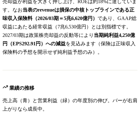
売却益が利益を大きく押し上げ、ROEは約18%に達していま
す。なお
当表のrevenueは損保の中核トップラインである正
味収入保険料（2026/03期＝5兆6,620億円）
であり、GAAP総
収益にあたる経常収益（7兆6,530億円）とは別指標です。
2027/03期は政策株売却益の反動等により
当期純利益4,250億
円（EPS292.91円）への減益
を見込みます（保険は正味収入
保険料の予想を開示せず純利益予想のみ）。
業績の推移
売上高（青）と営業利益（緑）の年度別の伸び。バーが右肩
上がりなら成長中。