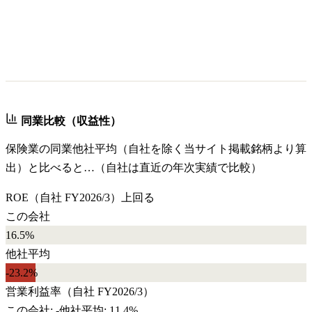
同業比較（収益性）
保険業
の同業他社平均（自社を除く当サイト掲載銘柄より算
出）と比べると…（自社は直近の年次実績で比較）
ROE
（自社
FY2026/3
）
上回る
この会社
16.5%
他社平均
-23.2
%
営業利益率
（自社
FY2026/3
）
この会社:
-
他社平均:
11.4%