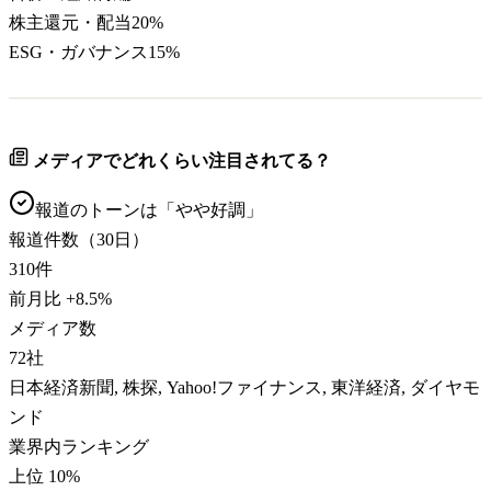
株主還元・配当
20
%
ESG・ガバナンス
15
%
メディアでどれくらい注目されてる？
報道のトーンは「
やや好調
」
報道件数（30日）
310
件
前月比
+
8.5
%
メディア数
72
社
日本経済新聞, 株探, Yahoo!ファイナンス, 東洋経済, ダイヤモ
ンド
業界内ランキング
上位 10%