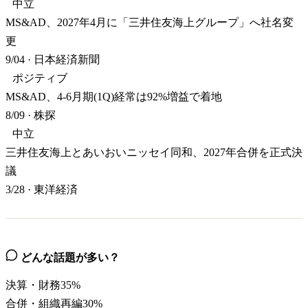
中立
MS&AD、2027年4月に「三井住友海上グループ」へ社名変
更
9/04
·
日本経済新聞
ポジティブ
MS&AD、4-6月期(1Q)経常は92%増益で着地
8/09
·
株探
中立
三井住友海上とあいおいニッセイ同和、2027年合併を正式決
議
3/28
·
東洋経済
どんな話題が多い？
決算・財務
35
%
合併・組織再編
30
%