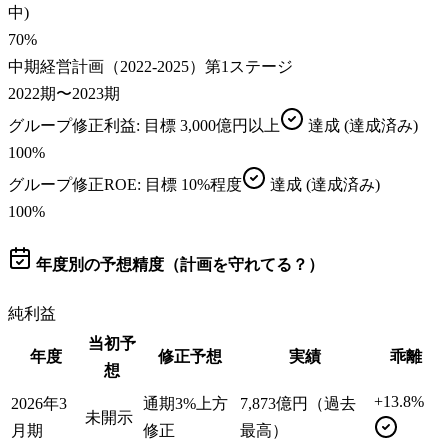
中)
70
%
中期経営計画（2022-2025）第1ステージ
2022期〜2023期
グループ修正利益
: 目標
3,000億円以上
達成
(達成済み)
100
%
グループ修正ROE
: 目標
10%程度
達成
(達成済み)
100
%
年度別の予想精度（計画を守れてる？）
純利益
当初予
年度
修正予想
実績
乖離
想
+13.8%
2026年3
通期3%上方
7,873億円（過去
未開示
月期
修正
最高）