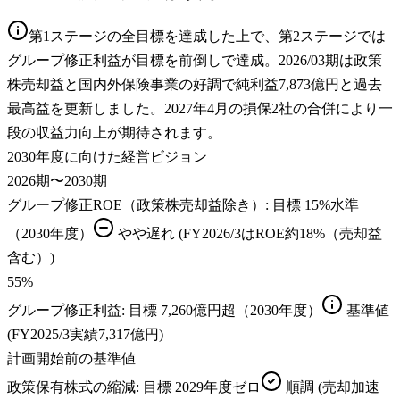
第1ステージの全目標を達成した上で、第2ステージでは
グループ修正利益が目標を前倒しで達成。2026/03期は政策
株売却益と国内外保険事業の好調で純利益7,873億円と過去
最高益を更新しました。2027年4月の損保2社の合併により一
段の収益力向上が期待されます。
2030年度に向けた経営ビジョン
2026期〜2030期
グループ修正ROE（政策株売却益除き）
: 目標
15%水準
（2030年度）
やや遅れ
(FY2026/3はROE約18%（売却益
含む）)
55
%
グループ修正利益
: 目標
7,260億円超（2030年度）
基準値
(FY2025/3実績7,317億円)
計画開始前の基準値
政策保有株式の縮減
: 目標
2029年度ゼロ
順調
(売却加速