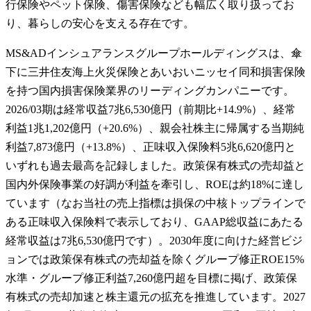
行保険やペット保険、傷害保険なども幅広く取り扱ってお
り、暮らしの安心を支える存在です。
MS&ADインシュアランスグループホールディングスは、傘
下に三井住友海上火災保険とあいおいニッセイ同和損害保険
を持つ国内損害保険業界のリーディングカンパニーです。
2026/03期は経常収益7兆6,530億円（前期比+14.9%）、経常
利益1兆1,202億円（+20.6%）、親会社株主に帰属する当期純
利益7,873億円（+13.8%）、正味収入保険料5兆6,620億円と
いずれも過去最高を記録しました。政策保有株式の売却益と
国内外保険事業の好調が利益を牽引し、ROEは約18%に達し
ています（なお当社の売上指標は損保の中核トップラインで
ある正味収入保険料で表示しており、GAAP総収益にあたる
経常収益は7兆6,530億円です）。2030年度に向けた経営ビジ
ョンでは政策保有株式の売却益を除くグループ修正ROE15%
水準・グループ修正利益7,260億円超を目標に掲げ、政策保
有株式の売却加速と株主還元の拡充を推進しています。2027