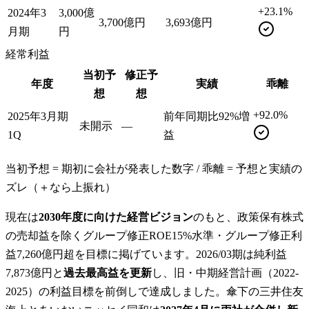
+23.1%
2024年3
3,000億
3,700億円
3,693億円
月期
円
経常利益
当初予
修正予
年度
実績
乖離
想
想
+92.0%
2025年3月期
前年同期比92%増
未開示
—
1Q
益
当初予想 = 期初に会社が発表した数字 / 乖離 = 予想と実績の
ズレ（＋なら上振れ）
現在は
2030年度に向けた経営ビジョン
のもと、政策保有株式
の売却益を除くグループ修正ROE15%水準・グループ修正利
益7,260億円超を目標に掲げています。2026/03期は純利益
7,873億円と
過去最高益を更新
し、旧・中期経営計画（2022-
2025）の利益目標を前倒しで達成しました。傘下の三井住友