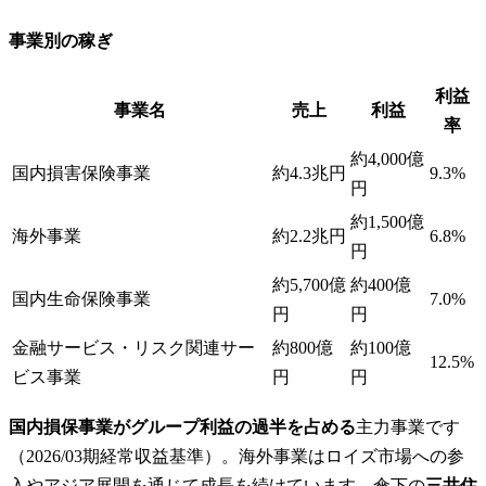
事業別の稼ぎ
利益
事業名
売上
利益
率
約4,000億
国内損害保険事業
約4.3兆円
9.3%
円
約1,500億
海外事業
約2.2兆円
6.8%
円
約5,700億
約400億
国内生命保険事業
7.0%
円
円
金融サービス・リスク関連サー
約800億
約100億
12.5%
ビス事業
円
円
国内損保事業がグループ利益の過半を占める
主力事業です
（2026/03期経常収益基準）。海外事業はロイズ市場への参
入やアジア展開を通じて成長を続けています。傘下の
三井住