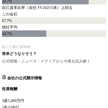
24.7
%
自己資本比率
（自社
FY2025/3末
）
上回る
この会社
67.7%
他社平均
34.7
%
03
/
7
SECTIONS
将来どうなりそう？
公式情報・ニュース・メディアから今後を読み解く
会社の公式開示情報
役員報酬
1億5,400万円
3
名の合計