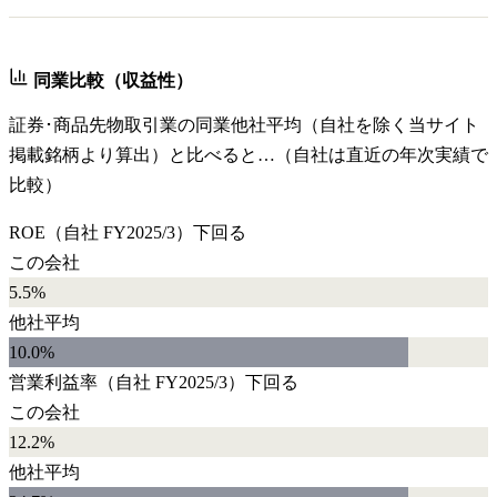
同業比較（収益性）
証券･商品先物取引業
の同業他社平均（自社を除く当サイト
掲載銘柄より算出）と比べると…（自社は直近の年次実績で
比較）
ROE
（自社
FY2025/3
）
下回る
この会社
5.5%
他社平均
10.0
%
営業利益率
（自社
FY2025/3
）
下回る
この会社
12.2%
他社平均