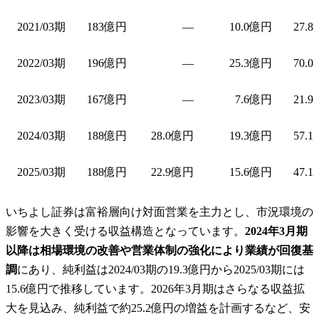
2021/03期
183億円
—
10.0億円
27.8
2022/03期
196億円
—
25.3億円
70.0
2023/03期
167億円
—
7.6億円
21.9
2024/03期
188億円
28.0億円
19.3億円
57.1
2025/03期
188億円
22.9億円
15.6億円
47.1
いちよし証券は富裕層向け対面営業を主力とし、市況環境の
影響を大きく受ける収益構造となっています。
2024年3月期
以降は相場環境の改善や営業体制の強化により業績が回復基
調
にあり、純利益は2024/03期の19.3億円から2025/03期には
15.6億円で推移しています。2026年3月期はさらなる収益拡
大を見込み、純利益で約25.2億円の増益を計画するなど、安