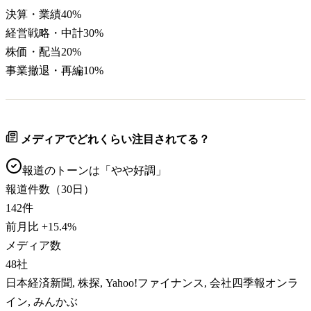
決算・業績
40
%
経営戦略・中計
30
%
株価・配当
20
%
事業撤退・再編
10
%
メディアでどれくらい注目されてる？
報道のトーンは「
やや好調
」
報道件数（30日）
142
件
前月比
+
15.4
%
メディア数
48
社
日本経済新聞, 株探, Yahoo!ファイナンス, 会社四季報オンラ
イン, みんかぶ