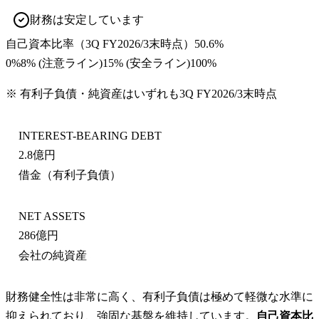
財務は安定しています
自己資本比率
（
3Q FY2026/3末
時点）
50.6%
0%
8
% (注意ライン)
15
% (安全ライン)
100%
※ 有利子負債・純資産はいずれも
3Q FY2026/3末
時点
INTEREST-BEARING DEBT
2.8億円
借金（有利子負債）
NET ASSETS
286億円
会社の純資産
財務健全性は非常に高く、有利子負債は極めて軽微な水準に
抑えられており、強固な基盤を維持しています。
自己資本比