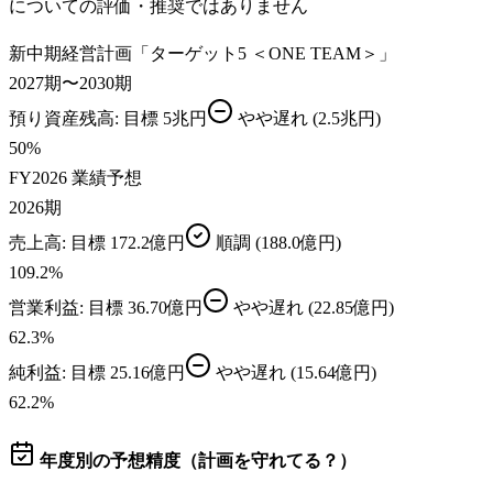
についての評価・推奨ではありません
新中期経営計画「ターゲット5 ＜ONE TEAM＞」
2027期〜2030期
預り資産残高
: 目標
5兆円
やや遅れ
(2.5兆円)
50
%
FY2026 業績予想
2026期
売上高
: 目標
172.2億円
順調
(188.0億円)
109.2
%
営業利益
: 目標
36.70億円
やや遅れ
(22.85億円)
62.3
%
純利益
: 目標
25.16億円
やや遅れ
(15.64億円)
62.2
%
年度別の予想精度（計画を守れてる？）