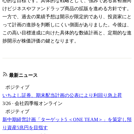
心的な目標です。具体的な戦略として、強みである富裕層向
けビジネスやファンドラップ商品の拡販を進める方針です。
一方で、過去の業績予想は開示が限定的であり、投資家にと
って計画の進捗を判断しにくい側面がありました。今後は、
この高い目標達成に向けた具体的な数値計画と、定期的な進
捗開示が株価評価の鍵となります。
最新ニュース
ポジティブ
いちよし証券、期末配当計画の公表により利回り急上昇
3/26
·
会社四季報オンライン
ポジティブ
新中期経営計画「ターゲット5 ＜ONE TEAM＞」を策定し預
り資産5兆円を目指す