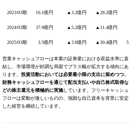
2023/03期
16.1億円
▲3.2億円
▲28.2億円
2024/03期
37.9億円
▲5.2億円
▲11.4億円
2025/03期
3.5億円
▲3.0億円
▲30.4億円
5
営業キャッシュフローは本業の証券業における収益水準に直
結し、市場環境が好調な局面でプラス幅が拡大する傾向にあ
ります。
投資活動においては必要最小限の支出に留めつつ、
財務キャッシュフローを通じて配当支払いや自己株式取得な
どの株主還元を積極的に実施
しています。フリーキャッシュ
フローは変動が激しいものの、強固な自己資本を背景に安定
した経営を継続しています。