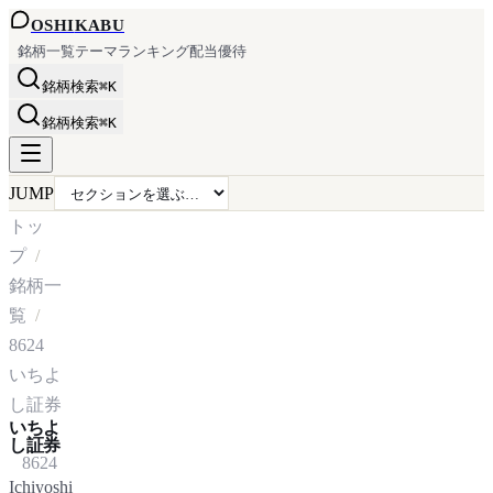
OSHI
KABU
銘柄一覧
テーマ
ランキング
配当
優待
銘柄検索
⌘K
銘柄検索
⌘K
JUMP
トッ
プ
銘柄一
覧
8624
いちよ
し証券
いちよ
し証券
8624
Ichiyoshi