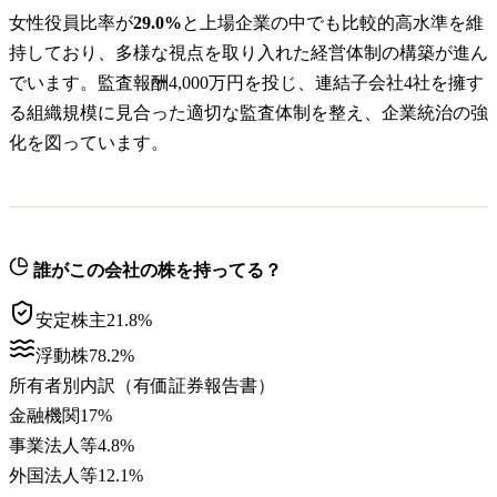
女性役員比率が
29.0%
と上場企業の中でも比較的高水準を維
持しており、多様な視点を取り入れた経営体制の構築が進ん
でいます。監査報酬4,000万円を投じ、連結子会社4社を擁す
る組織規模に見合った適切な監査体制を整え、企業統治の強
化を図っています。
誰がこの会社の株を持ってる？
安定株主
21.8
%
浮動株
78.2
%
所有者別内訳（有価証券報告書）
金融機関
17
%
事業法人等
4.8
%
外国法人等
12.1
%