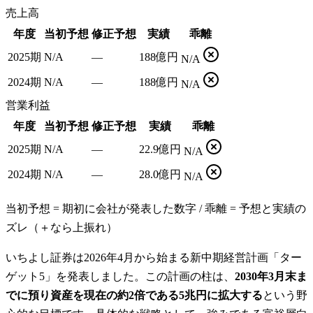
売上高
年度
当初予想
修正予想
実績
乖離
2025期
N/A
—
188億円
N/A
2024期
N/A
—
188億円
N/A
営業利益
年度
当初予想
修正予想
実績
乖離
2025期
N/A
—
22.9億円
N/A
2024期
N/A
—
28.0億円
N/A
当初予想 = 期初に会社が発表した数字 / 乖離 = 予想と実績の
ズレ（＋なら上振れ）
いちよし証券は2026年4月から始まる新中期経営計画「ター
ゲット5」を発表しました。この計画の柱は、
2030年3月末ま
でに預り資産を現在の約2倍である5兆円に拡大する
という野