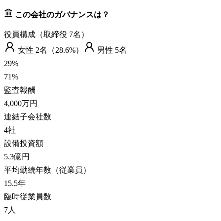
この会社のガバナンスは？
役員構成（取締役
7
名）
女性
2
名（
28.6%
）
男性
5
名
29
%
71
%
監査報酬
4,000万円
連結子会社数
4
社
設備投資額
5.3億円
平均勤続年数（従業員）
15.5
年
臨時従業員数
7
人