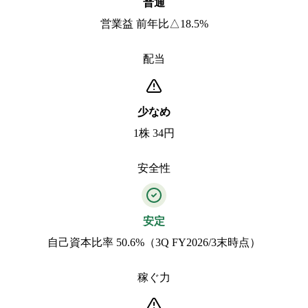
普通
営業益 前年比△18.5%
配当
少なめ
1株 34円
安全性
安定
自己資本比率 50.6%（3Q FY2026/3末時点）
稼ぐ力