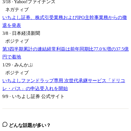
3/18
·
Yahoo!ファイナンス
ネガティブ
いちよし証券、株式引受業務およびIPO主幹事業務からの撤
退を発表
3/8
·
日本経済新聞
ポジティブ
第3四半期累計の連結経常利益は前年同期比77.0％増の37.5億
円で着地
1/29
·
みんかぶ
ポジティブ
いちよしファンドラップ専用 次世代承継サービス「ドリコ
レ・パス」の申込受入れを開始
9/9
·
いちよし証券 公式サイト
どんな話題が多い？