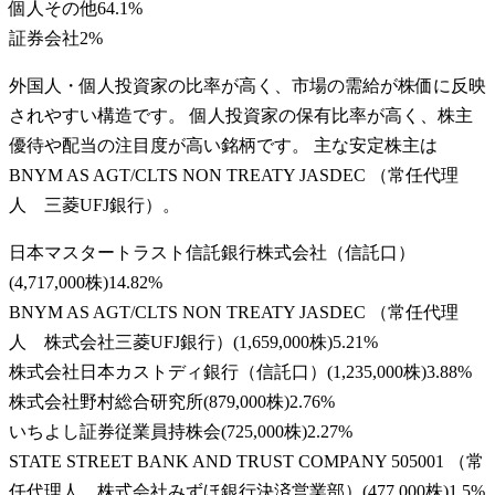
個人その他
64.1
%
証券会社
2
%
外国人・個人投資家の比率が高く、市場の需給が株価に反映
されやすい構造です。 個人投資家の保有比率が高く、株主
優待や配当の注目度が高い銘柄です。 主な安定株主は
BNYM AS AGT/CLTS NON TREATY JASDEC （常任代理
人 三菱UFJ銀行）。
日本マスタートラスト信託銀行株式会社（信託口）
(
4,717,000株
)
14.82
%
BNYM AS AGT/CLTS NON TREATY JASDEC （常任代理
人 株式会社三菱UFJ銀行）
(
1,659,000株
)
5.21
%
株式会社日本カストディ銀行（信託口）
(
1,235,000株
)
3.88
%
株式会社野村総合研究所
(
879,000株
)
2.76
%
いちよし証券従業員持株会
(
725,000株
)
2.27
%
STATE STREET BANK AND TRUST COMPANY 505001 （常
任代理人 株式会社みずほ銀行決済営業部）
(
477,000株
)
1.5
%