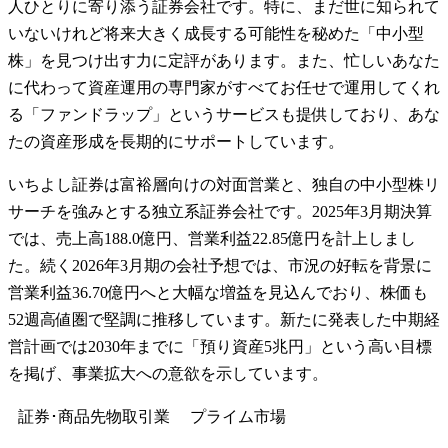
人ひとりに寄り添う証券会社です。特に、まだ世に知られて
いないけれど将来大きく成長する可能性を秘めた「中小型
株」を見つけ出す力に定評があります。また、忙しいあなた
に代わって資産運用の専門家がすべてお任せで運用してくれ
る「ファンドラップ」というサービスも提供しており、あな
たの資産形成を長期的にサポートしています。
いちよし証券は富裕層向けの対面営業と、独自の中小型株リ
サーチを強みとする独立系証券会社です。2025年3月期決算
では、売上高188.0億円、営業利益22.85億円を計上しまし
た。続く2026年3月期の会社予想では、市況の好転を背景に
営業利益36.70億円へと大幅な増益を見込んでおり、株価も
52週高値圏で堅調に推移しています。新たに発表した中期経
営計画では2030年までに「預り資産5兆円」という高い目標
を掲げ、事業拡大への意欲を示しています。
証券･商品先物取引業
プライム
市場