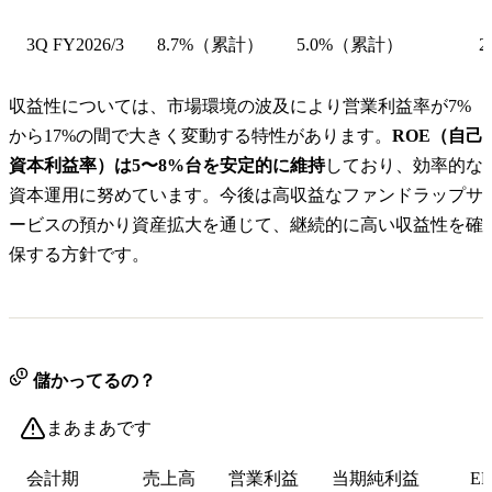
3Q FY2026/3
8.7%（累計）
5.0%（累計）
2
収益性については、市場環境の波及により営業利益率が7%
から17%の間で大きく変動する特性があります。
ROE（自己
資本利益率）は5〜8%台を安定的に維持
しており、効率的な
資本運用に努めています。今後は高収益なファンドラップサ
ービスの預かり資産拡大を通じて、継続的に高い収益性を確
保する方針です。
儲かってるの？
まあまあです
会計期
売上高
営業利益
当期純利益
EP