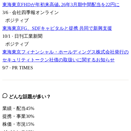
東海東京FHDが年初来高値､26年3月期中間配当を22円に
3/6
·
会社四季報オンライン
ポジティブ
東海東京FG、SDFキャピタルと提携 共同で新興支援
10/1
·
日刊工業新聞
ポジティブ
東海東京フィナンシャル・ホールディングス株式会社発行の
セキュリティトークン社債の取扱いに関するお知らせ
9/7
·
PR TIMES
どんな話題が多い？
業績・配当
45
%
提携・事業
30
%
株価・市況
15
%