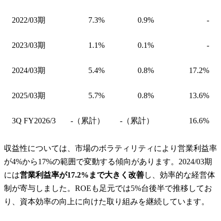
2022/03期
7.3%
0.9%
-
2023/03期
1.1%
0.1%
-
2024/03期
5.4%
0.8%
17.2%
2025/03期
5.7%
0.8%
13.6%
3Q FY2026/3
-（累計）
-（累計）
16.6%
収益性については、市場のボラティリティにより営業利益率
が4%から17%の範囲で変動する傾向があります。2024/03期
には
営業利益率が17.2%まで大きく改善
し、効率的な経営体
制が寄与しました。ROEも足元では5%台後半で推移してお
り、資本効率の向上に向けた取り組みを継続しています。