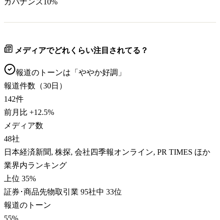
ガバナンス
10
%
メディアでどれくらい注目されてる？
報道のトーンは「
ややか好調
」
報道件数（30日）
142
件
前月比
+
12.5
%
メディア数
48
社
日本経済新聞, 株探, 会社四季報オンライン, PR TIMES ほか
業界内ランキング
上位 35%
証券･商品先物取引業 95社中 33位
報道のトーン
55
%