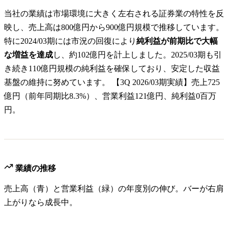
当社の業績は市場環境に大きく左右される証券業の特性を反
映し、売上高は800億円から900億円規模で推移しています。
特に2024/03期には市況の回復により
純利益が前期比で大幅
な増益を達成
し、約102億円を計上しました。2025/03期も引
き続き110億円規模の純利益を確保しており、安定した収益
基盤の維持に努めています。 【3Q 2026/03期実績】売上725
億円（前年同期比8.3%）、営業利益121億円、純利益0百万
円。
業績の推移
売上高（青）と営業利益（緑）の年度別の伸び。バーが右肩
上がりなら成長中。