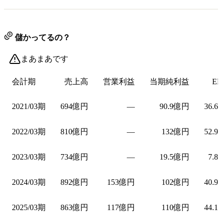
儲かってるの？
まあまあです
会計期
売上高
営業利益
当期純利益
EP
2021/03期
694億円
—
90.9億円
36.6
2022/03期
810億円
—
132億円
52.9
2023/03期
734億円
—
19.5億円
7.8
2024/03期
892億円
153億円
102億円
40.9
2025/03期
863億円
117億円
110億円
44.1