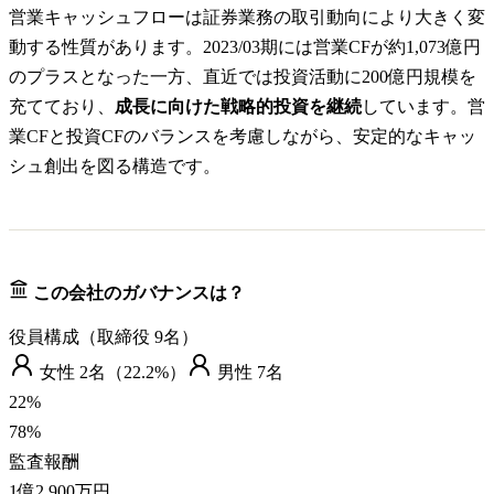
営業キャッシュフローは証券業務の取引動向により大きく変
動する性質があります。2023/03期には営業CFが約1,073億円
のプラスとなった一方、直近では投資活動に200億円規模を
充てており、
成長に向けた戦略的投資を継続
しています。営
業CFと投資CFのバランスを考慮しながら、安定的なキャッ
シュ創出を図る構造です。
この会社のガバナンスは？
役員構成（取締役
9
名）
女性
2
名（
22.2%
）
男性
7
名
22
%
78
%
監査報酬
1億2,900万円