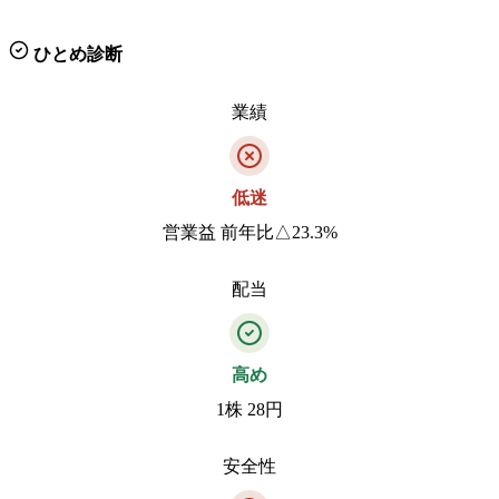
ひとめ診断
業績
低迷
営業益 前年比△23.3%
配当
高め
1株 28円
安全性