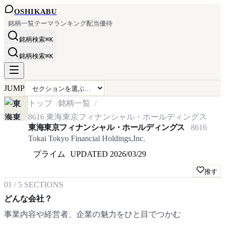
OSHI
KABU
銘柄一覧
テーマ
ランキング
配当
優待
銘柄検索
⌘K
銘柄検索
⌘K
JUMP
トップ
銘柄一覧
8616
東海東京フィナンシャル・ホールディングス
東海東京フィナンシャル・ホールディングス
8616
Tokai Tokyo Financial Holdings,Inc.
プライム
UPDATED
2026/03/29
推す
01
/
5
SECTIONS
どんな会社？
事業内容や経営者、企業の魅力をひと目でつかむ