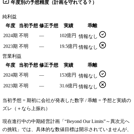
年度別の予想精度（計画を守れてる？）
純利益
年度
当初予想
修正予想
実績
乖離
2024期
不明
—
102億円
情報なし
2023期
不明
—
19.5億円
情報なし
営業利益
年度
当初予想
修正予想
実績
乖離
2024期
不明
—
153億円
情報なし
2023期
不明
—
31.6億円
情報なし
当初予想 = 期初に会社が発表した数字 / 乖離 = 予想と実績の
ズレ（＋なら上振れ）
現在進行中の中期経営計画「“Beyond Our Limits”～異次元へ
の挑戦」では、具体的な数値目標は開示されていませんが、