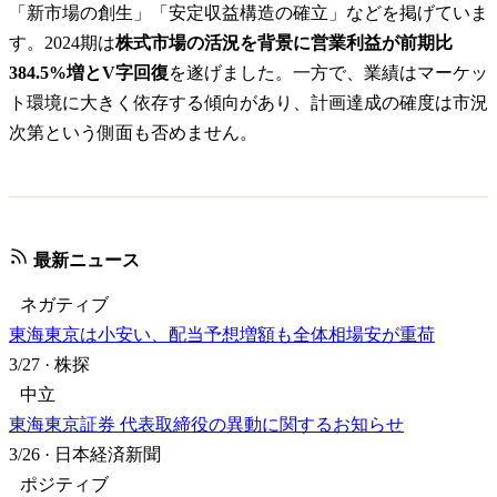
「新市場の創生」「安定収益構造の確立」などを掲げていま
す。2024期は
株式市場の活況を背景に営業利益が前期比
384.5%増とV字回復
を遂げました。一方で、業績はマーケッ
ト環境に大きく依存する傾向があり、計画達成の確度は市況
次第という側面も否めません。
最新ニュース
ネガティブ
東海東京は小安い、配当予想増額も全体相場安が重荷
3/27
·
株探
中立
東海東京証券 代表取締役の異動に関するお知らせ
3/26
·
日本経済新聞
ポジティブ