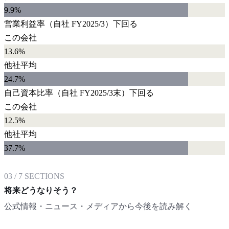
9.9
%
営業利益率
（自社
FY2025/3
）
下回る
この会社
13.6%
他社平均
24.7
%
自己資本比率
（自社
FY2025/3末
）
下回る
この会社
12.5%
他社平均
37.7
%
03
/
7
SECTIONS
将来どうなりそう？
公式情報・ニュース・メディアから今後を読み解く