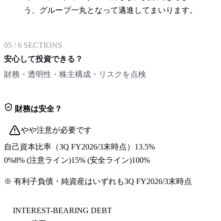
う、グループ一丸となって邁進してまいります。
05
/
6
SECTIONS
安心して投資できる？
財務・透明性・株主構成・リスクを点検
財務は安全？
やや注意が必要です
自己資本比率
（
3Q FY2026/3末
時点）
13.5%
0%
8
% (注意ライン)
15
% (安全ライン)
100%
※ 有利子負債・純資産はいずれも
3Q FY2026/3末
時点
INTEREST-BEARING DEBT