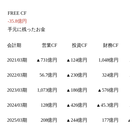
FREE CF
-35.8億円
手元に残ったお金
会計期
営業CF
投資CF
財務CF
2021/03期
▲731億円
▲124億円
1,048億円
▲
2022/03期
56.7億円
▲230億円
324億円
▲
2023/03期
1,073億円
▲186億円
▲576億円
2024/03期
128億円
▲426億円
▲45.3億円
▲
2025/03期
208億円
▲244億円
177億円
▲