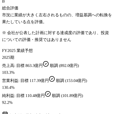
B
総合評価
市況に業績が大きく左右されるものの、増益基調への転換を
果たしている点を評価。
※ 会社が公表した計画に対する達成度の評価であり、投資
についての評価・推奨ではありません
FY2025 業績予想
2025期
売上高
: 目標
863.3億円
順調
(892.0億円)
103.3
%
営業利益
: 目標
117.39億円
順調
(153.04億円)
130.4
%
純利益
: 目標
110.48億円
順調
(101.89億円)
92.2
%