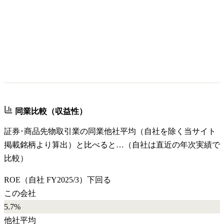
同業比較（収益性）
証券･商品先物取引業
の同業他社平均（自社を除く当サイト
掲載銘柄より算出）と比べると…（自社は直近の年次実績で
比較）
ROE
（自社
FY2025/3
）
下回る
この会社
5.7%
他社平均