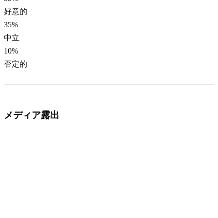
好意的
35
%
中立
10
%
否定的
メディア露出