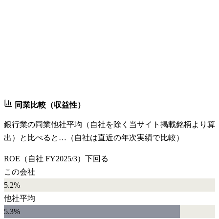
同業比較（収益性）
銀行業
の同業他社平均（自社を除く当サイト掲載銘柄より算
出）と比べると…（自社は直近の年次実績で比較）
ROE
（自社
FY2025/3
）
下回る
この会社
5.2%
他社平均
5.3
%