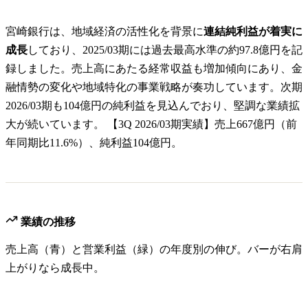
宮崎銀行は、地域経済の活性化を背景に
連結純利益が着実に
成長
しており、2025/03期には過去最高水準の約97.8億円を記
録しました。売上高にあたる経常収益も増加傾向にあり、金
融情勢の変化や地域特化の事業戦略が奏功しています。次期
2026/03期も104億円の純利益を見込んでおり、堅調な業績拡
大が続いています。 【3Q 2026/03期実績】売上667億円（前
年同期比11.6%）、純利益104億円。
業績の推移
売上高（青）と営業利益（緑）の年度別の伸び。バーが右肩
上がりなら成長中。