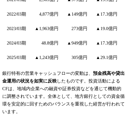
2022/03期
4,877億円
▲149億円
▲17.3億円
2023/03期
▲1,963億円
273億円
▲19.0億円
2024/03期
48.8億円
▲949億円
▲17.3億円
2025/03期
▲1,243億円
305億円
▲29.1億円
銀行特有の営業キャッシュフローの変動は、
預金残高や貸出
金運用の状況を如実に反映
したものです。投資活動による
CFは、地域内企業への融資や証券投資などを通じて機動的
に調整されています。全体として、地方銀行としての資金循
環を安定的に回すためのバランスを重視した経営が行われて
います。