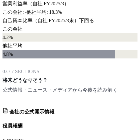
営業利益率
（自社
FY2025/3
）
この会社:
-
他社平均:
18.3%
自己資本比率
（自社
FY2025/3末
）
下回る
この会社
4.2%
他社平均
4.8
%
03
/
7
SECTIONS
将来どうなりそう？
公式情報・ニュース・メディアから今後を読み解く
会社の公式開示情報
役員報酬