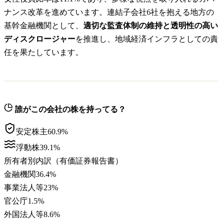
ナンス改革を進めています。連結子会社6社を抱える地方の
基幹金融機関として、
適切な監査体制の維持と透明性の高い
ディスクロージャー
を推進し、地域経済インフラとしての責
任を果たしています。
誰がこの会社の株を持ってる？
安定株主
60.9
%
浮動株
39.1
%
所有者別内訳（有価証券報告書）
金融機関
36.4
%
事業法人等
23
%
官公庁
1.5
%
外国法人等
8.6
%