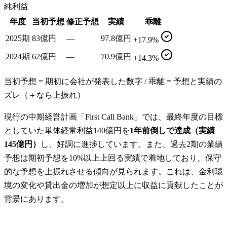
純利益
年度
当初予想
修正予想
実績
乖離
2025期
83億円
—
97.8億円
+17.9%
2024期
62億円
—
70.9億円
+14.3%
当初予想 = 期初に会社が発表した数字 / 乖離 = 予想と実績の
ズレ（＋なら上振れ）
現行の中期経営計画「First Call Bank」では、最終年度の目標
としていた単体経常利益140億円を
1年前倒しで達成（実績
145億円）
し、好調に進捗しています。また、過去2期の業績
予想は期初予想を10%以上上回る実績で着地しており、保守
的な予想を上振れさせる傾向が見られます。これは、金利環
境の変化や貸出金の増加が想定以上に収益に貢献したことが
背景にあります。