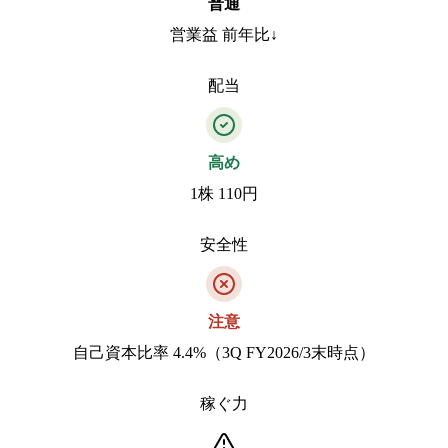
普通
営業益 前年比↓
配当
高め
1株 110円
安全性
注意
自己資本比率 4.4%（3Q FY2026/3末時点）
稼ぐ力