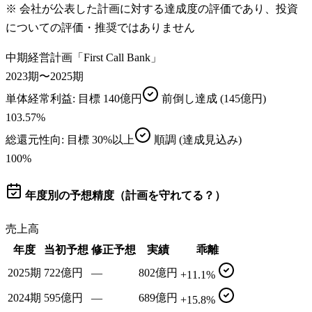
※ 会社が公表した計画に対する達成度の評価であり、投資
についての評価・推奨ではありません
中期経営計画「First Call Bank」
2023期〜2025期
単体経常利益
: 目標
140億円
前倒し達成
(145億円)
103.57
%
総還元性向
: 目標
30%以上
順調
(達成見込み)
100
%
年度別の予想精度（計画を守れてる？）
売上高
年度
当初予想
修正予想
実績
乖離
2025期
722億円
—
802億円
+11.1%
2024期
595億円
—
689億円
+15.8%