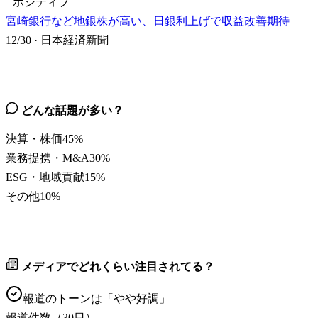
ポジティブ
宮崎銀行など地銀株が高い、日銀利上げで収益改善期待
12/30
·
日本経済新聞
どんな話題が多い？
決算・株価
45
%
業務提携・M&A
30
%
ESG・地域貢献
15
%
その他
10
%
メディアでどれくらい注目されてる？
報道のトーンは「
やや好調
」
報道件数（30日）