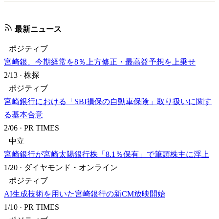
最新ニュース
ポジティブ
宮崎銀、今期経常を8％上方修正・最高益予想を上乗せ
2/13
·
株探
ポジティブ
宮崎銀行における「SBI損保の自動車保険」取り扱いに関す
る基本合意
2/06
·
PR TIMES
中立
宮崎銀行が宮崎太陽銀行株「8.1％保有」で筆頭株主に浮上
1/20
·
ダイヤモンド・オンライン
ポジティブ
AI生成技術を用いた宮崎銀行の新CM放映開始
1/10
·
PR TIMES