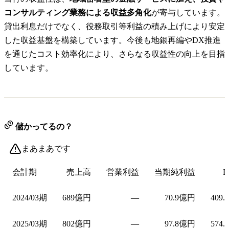
コンサルティング業務による収益多角化
が寄与しています。
貸出利息だけでなく、役務取引等利益の積み上げにより安定
した収益基盤を構築しています。今後も地銀再編やDX推進
を通じたコスト効率化により、さらなる収益性の向上を目指
しています。
儲かってるの？
まあまあです
会計期
売上高
営業利益
当期純利益
E
2024/03期
689億円
—
70.9億円
409.
2025/03期
802億円
—
97.8億円
574.