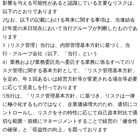
影響を与える可能性があると認識している主要なリスクは、
以下のとおりであります
2
なお、以下の記載における将来に関する事項は、当連結会
計年度の末日現在において当行グループが判断したものであ
ります
3
（リスク管理）当行は、内部管理基本方針に基づく、当
行・グループ会社（以下、「当行」という
4
）業務および業務委託先へ委託する業務に係るすべてのリ
スク管理に関する基本方針として、「リスク管理基本方針」
を定め、年１回あるいは経営方針等が変更される場合等必要
に応じて見直しを行っております
5
当行は、「リスク管理基本方針」に基づき、リスクは一律
に極小化するものではなく、企業価値増大のため、適切にコ
ントロールし、リスクをその特性に応じて自己資本対比で適
切な範囲・規模にマネージメントすることで経営の「健全性
の確保」と「収益性の向上」を図っております