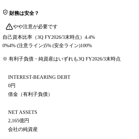
財務は安全？
やや注意が必要です
自己資本比率
（
3Q FY2026/3末
時点）
4.4%
0%
4
% (注意ライン)
5
% (安全ライン)
100%
※ 有利子負債・純資産はいずれも
3Q FY2026/3末
時点
INTEREST-BEARING DEBT
0円
借金（有利子負債）
NET ASSETS
2,165億円
会社の純資産