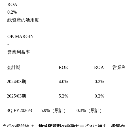
ROA
0.2%
総資産の活用度
OP. MARGIN
-
営業利益率
会計期
ROE
ROA
営業利
2024/03期
4.0%
0.2%
2025/03期
5.2%
0.2%
3Q FY2026/3
5.9%（累計）
0.3%（累計）
当行の収益性は、
地域密着型の金融サービスに加え、投資や