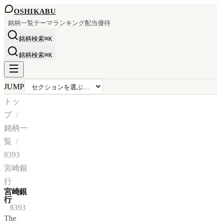
OSHI
KABU
銘柄一覧
テーマ
ランキング
配当
優待
銘柄検索
⌘K
銘柄検索
⌘K
JUMP
トッ
プ
銘柄一
覧
8393
宮崎銀
行
宮崎銀
行
8393
The