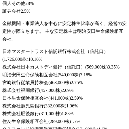
個人その他
28
%
証券会社
2.5
%
金融機関・事業法人を中心に安定株主比率が高く、経営の安
定性が際立ちます。 主な安定株主は明治安田生命保険相互
会社。
日本マスタートラスト信託銀行株式会社（信託口）
(
1,726,000株
)
10.16
%
株式会社日本カストディ銀行（信託口）
(
569,000株
)
3.35
%
明治安田生命保険相互会社
(
540,000株
)
3.18
%
宮崎銀行従業員持株会
(
468,000株
)
2.75
%
株式会社福岡銀行
(
457,000株
)
2.69
%
日本生命保険相互会社
(
441,000株
)
2.59
%
株式会社鹿児島銀行
(
332,000株
)
1.96
%
株式会社肥後銀行
(
311,000株
)
1.83
%
住友生命保険相互会社
(
289,000株
)
1.7
%