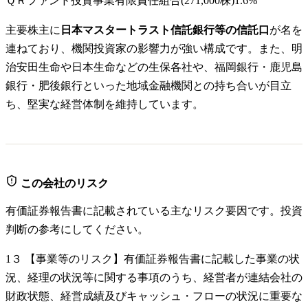
ＱＲファンド投資事業有限責任組合
(
271,000株
)
1.6
%
主要株主に
日本マスタートラスト信託銀行等の信託口
が名を
連ねており、機関投資家の影響力が強い構成です。また、明
治安田生命や日本生命などの生保各社や、福岡銀行・鹿児島
銀行・肥後銀行といった地域金融機関との持ち合いが目立
ち、堅実な経営体制を維持しています。
この会社のリスク
有価証券報告書に記載されている主なリスク要因です。投資
判断の参考にしてください。
1
３ 【事業等のリスク】有価証券報告書に記載した事業の状
況、経理の状況等に関する事項のうち、経営者が連結会社の
財政状態、経営成績及びキャッシュ・フローの状況に重要な