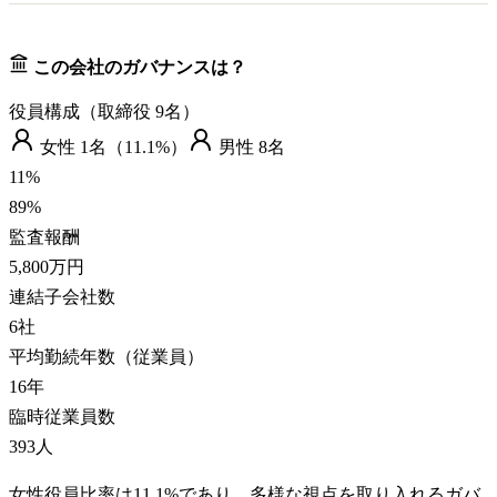
この会社のガバナンスは？
役員構成（取締役
9
名）
女性
1
名（
11.1%
）
男性
8
名
11
%
89
%
監査報酬
5,800万円
連結子会社数
6
社
平均勤続年数（従業員）
16
年
臨時従業員数
393
人
女性役員比率は11.1%であり、多様な視点を取り入れるガバ