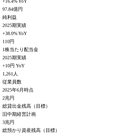
+16.4% YoY
97.84
億円
純利益
2025期実績
+38.0% YoY
110
円
1株当たり配当金
2025期実績
+10円 YoY
1,261
人
従業員数
2025年6月時点
2
兆円
総貸出金残高（目標）
旧中期経営計画
3
兆円
総預かり資産残高（目標）