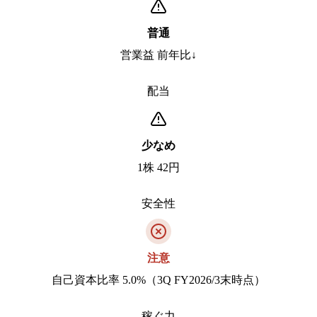
普通
営業益 前年比↓
配当
少なめ
1株 42円
安全性
注意
自己資本比率 5.0%（3Q FY2026/3末時点）
稼ぐ力