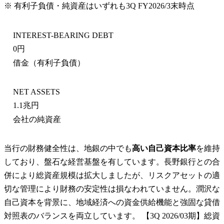
※ 有利子負債・純資産はいずれも
3Q FY2026/3末
時点
INTEREST-BEARING DEBT
0円
借金（有利子負債）
NET ASSETS
1.1兆円
会社の純資産
当行の財務健全性は、地銀の中でも
高い自己資本比率
を維持
しており、盤石な経営基盤を有しています。長野銀行との合
併により総資産規模は拡大しましたが、リスクアセットの適
切な管理により財務の安定性は損なわれていません。潤沢な
自己資本を背景に、地域経済への資金供給機能と強固な貸借
対照表のバランスを両立しています。 【3Q 2026/03期】総資