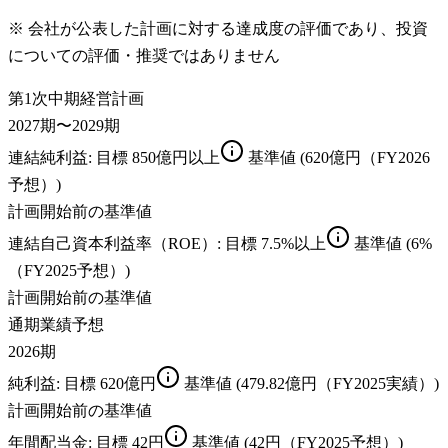
※ 会社が公表した計画に対する達成度の評価であり、投資
についての評価・推奨ではありません
第1次中期経営計画
2027期〜2029期
連結純利益
: 目標
850億円以上
基準値
(620億円（FY2026
予想）)
計画開始前の基準値
連結自己資本利益率（ROE）
: 目標
7.5%以上
基準値
(6%
（FY2025予想）)
計画開始前の基準値
通期業績予想
2026期
純利益
: 目標
620億円
基準値
(479.82億円（FY2025実績）)
計画開始前の基準値
年間配当金
: 目標
42円
基準値
(42円（FY2025予想）)