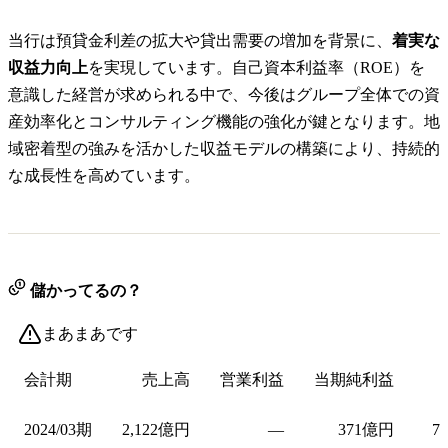
当行は預貸金利差の拡大や貸出需要の増加を背景に、
着実な
収益力向上
を実現しています。自己資本利益率（ROE）を
意識した経営が求められる中で、今後はグループ全体での資
産効率化とコンサルティング機能の強化が鍵となります。地
域密着型の強みを活かした収益モデルの構築により、持続的
な成長性を高めています。
儲かってるの？
まあまあです
会計期
売上高
営業利益
当期純利益
2024/03期
2,122億円
—
371億円
7