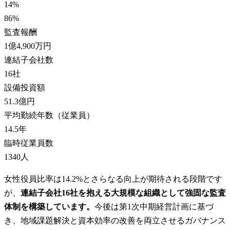
14
%
86
%
監査報酬
1億4,900万円
連結子会社数
16
社
設備投資額
51.3億円
平均勤続年数（従業員）
14.5
年
臨時従業員数
1340
人
女性役員比率は14.2%とさらなる向上が期待される段階です
が、
連結子会社16社を抱える大規模な組織として強固な監査
体制を構築しています。
今後は第1次中期経営計画に基づ
き、地域課題解決と資本効率の改善を両立させるガバナンス