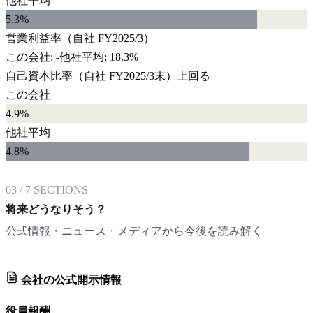
他社平均
5.3
%
営業利益率
（自社
FY2025/3
）
この会社:
-
他社平均:
18.3%
自己資本比率
（自社
FY2025/3末
）
上回る
この会社
4.9%
他社平均
4.8
%
03
/
7
SECTIONS
将来どうなりそう？
公式情報・ニュース・メディアから今後を読み解く
会社の公式開示情報
役員報酬