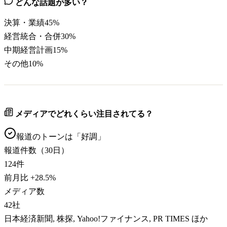
どんな話題が多い？
決算・業績
45
%
経営統合・合併
30
%
中期経営計画
15
%
その他
10
%
メディアでどれくらい注目されてる？
報道のトーンは「
好調
」
報道件数（30日）
124
件
前月比
+
28.5
%
メディア数
42
社
日本経済新聞, 株探, Yahoo!ファイナンス, PR TIMES ほか