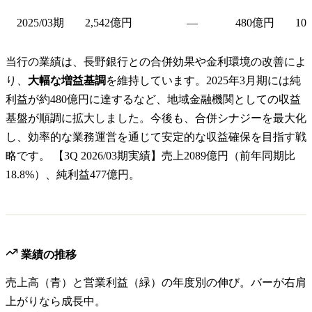
2025/03期
2,542億円
—
480億円
10
当行の業績は、長野銀行との合併効果や金利環境の改善によ
り、
大幅な増益基調
を維持しています。2025年3月期には純
利益が約480億円に達するなど、地域金融機関としての収益
基盤が順調に拡大しました。今後も、合併シナジーを最大化
し、効率的な業務運営を通じて安定的な収益確保を目指す戦
略です。 【3Q 2026/03期実績】売上2089億円（前年同期比
18.8%）、純利益477億円。
業績の推移
売上高（青）と営業利益（緑）の年度別の伸び。バーが右肩
上がりなら成長中。