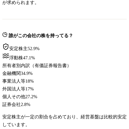
が求められます。
誰がこの会社の株を持ってる？
安定株主
52.9
%
浮動株
47.1
%
所有者別内訳（有価証券報告書）
金融機関
34.9
%
事業法人等
18
%
外国法人等
17
%
個人その他
27.2
%
証券会社
2.8
%
安定株主が一定の割合を占めており、経営基盤は比較的安定
しています。