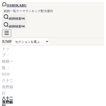
OSHI
KABU
銘柄一覧
テーマ
ランキング
配当
優待
銘柄検索
⌘K
銘柄検索
⌘K
JUMP
トッ
プ
銘柄一
覧
8359
八十二
長野銀
行
八十二
長野銀
行