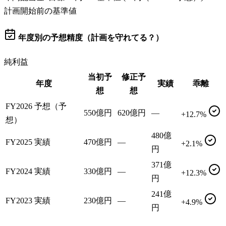
計画開始前の基準値
年度別の予想精度（計画を守れてる？）
純利益
当初予
修正予
年度
実績
乖離
想
想
FY2026 予想（予
550億円
620億円
—
+12.7%
想）
480億
FY2025 実績
470億円
—
+2.1%
円
371億
FY2024 実績
330億円
—
+12.3%
円
241億
FY2023 実績
230億円
—
+4.9%
円