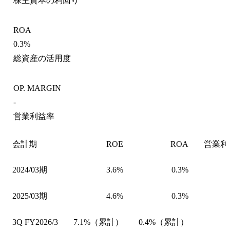
株主資本の利回り
ROA
0.3%
総資産の活用度
OP. MARGIN
-
営業利益率
会計期
ROE
ROA
営業利
2024/03期
3.6%
0.3%
2025/03期
4.6%
0.3%
3Q FY2026/3
7.1%（累計）
0.4%（累計）