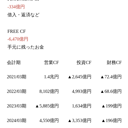
-334億円
借入・返済など
FREE CF
-6,470億円
手元に残ったお金
会計期
営業CF
投資CF
財務CF
2021/03期
1.4兆円
▲2,645億円
▲72.4億円
2022/03期
8,102億円
4,993億円
▲68.6億円
2023/03期
▲5,885億円
1,634億円
▲199億円
2024/03期
4,550億円
▲3,353億円
▲196億円