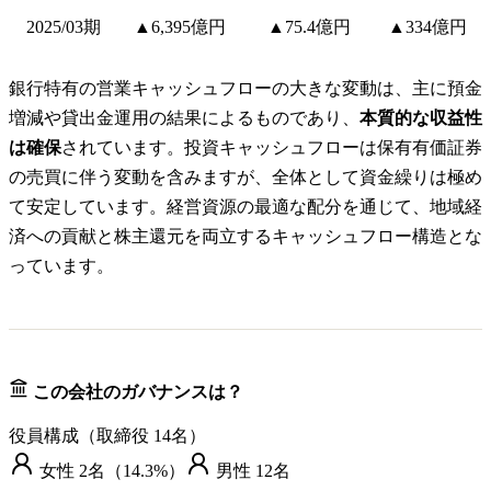
2025/03期
▲6,395億円
▲75.4億円
▲334億円
銀行特有の営業キャッシュフローの大きな変動は、主に預金
増減や貸出金運用の結果によるものであり、
本質的な収益性
は確保
されています。投資キャッシュフローは保有有価証券
の売買に伴う変動を含みますが、全体として資金繰りは極め
て安定しています。経営資源の最適な配分を通じて、地域経
済への貢献と株主還元を両立するキャッシュフロー構造とな
っています。
この会社のガバナンスは？
役員構成（取締役
14
名）
女性
2
名（
14.3%
）
男性
12
名