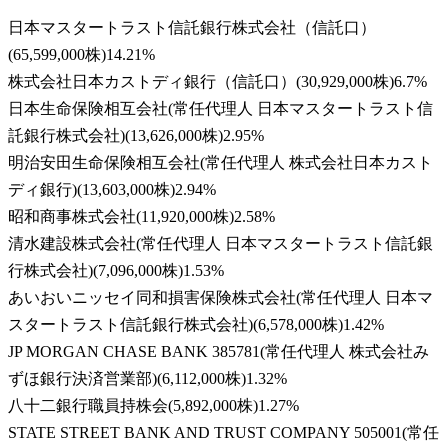
日本マスタートラスト信託銀行株式会社（信託口）
(
65,599,000株
)
14.21
%
株式会社日本カストディ銀行（信託口）
(
30,929,000株
)
6.7
%
日本生命保険相互会社(常任代理人 日本マスタートラスト信
託銀行株式会社)
(
13,626,000株
)
2.95
%
明治安田生命保険相互会社(常任代理人 株式会社日本カスト
ディ銀行)
(
13,603,000株
)
2.94
%
昭和商事株式会社
(
11,920,000株
)
2.58
%
清水建設株式会社(常任代理人 日本マスタートラスト信託銀
行株式会社)
(
7,096,000株
)
1.53
%
あいおいニッセイ同和損害保険株式会社(常任代理人 日本マ
スタートラスト信託銀行株式会社)
(
6,578,000株
)
1.42
%
JP MORGAN CHASE BANK 385781(常任代理人 株式会社み
ずほ銀行決済営業部)
(
6,112,000株
)
1.32
%
八十二銀行職員持株会
(
5,892,000株
)
1.27
%
STATE STREET BANK AND TRUST COMPANY 505001(常任