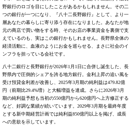
野銀行のロゴを目にしたことがあるかもしれません。その二
つの銀行が一つになり、『八十二長野銀行』として、より一
層あなたの暮らしに寄り添う存在になりました。あなたが地
元の商店で買い物をする時、そのお店の事業資金を裏側で支
えているのも、実はこの銀行かもしれません。長野県全体の
経済活動に、血液のようにお金を巡らせる、まさに社会のイ
ンフラを担っている会社です。
八十二銀行と長野銀行が2026年1月1日に合併し誕生した、長
野県内で圧倒的シェアを誇る地方銀行。金利上昇の追い風を
受け預貸金利差が改善し、2025年3月期の純利益は479.82億
円（前期比29.4%増）と大幅増益を達成。さらに2026年3月
期の純利益予想も当初の550億円から620億円へ上方修正する
など、好調な業績が続いています。2029年3月期を最終年度
とする新中期経営計画では純利益850億円以上を掲げ、成長
への意欲を示しています。