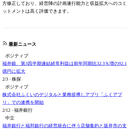
方修正しており、経営陣の計画遂行能力と収益拡大へのコミ
ットメントは高く評価できます。
最新ニュース
ポジティブ
福井銀、第3四半期連結経常利益は前年同期比32.3％増の92.1
億円に拡大
2/3
·
株探
ポジティブ
株式会社ふくいのデジタルと業務提携しアプリ「ふくアプ
リ」での連携を開始
2/12
·
福井銀行
中立
福井銀行と福邦銀行の経営統合に伴う店舗集約と坂井市の支