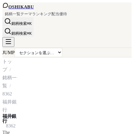
OSHI
KABU
銘柄一覧
テーマ
ランキング
配当
優待
銘柄検索
⌘K
銘柄検索
⌘K
JUMP
トッ
プ
銘柄一
覧
8362
福井銀
行
福井銀
行
8362
The