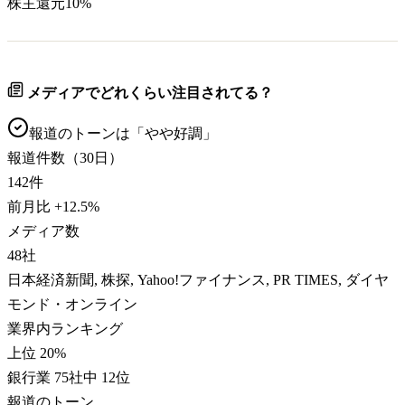
株主還元
10
%
メディアでどれくらい注目されてる？
報道のトーンは「
やや好調
」
報道件数（30日）
142
件
前月比
+
12.5
%
メディア数
48
社
日本経済新聞, 株探, Yahoo!ファイナンス, PR TIMES, ダイヤ
モンド・オンライン
業界内ランキング
上位 20%
銀行業 75社中 12位
報道のトーン