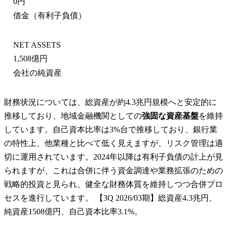
0円
借金（有利子負債）
NET ASSETS
1,508億円
会社の純資産
財務状況については、総資産が約4.3兆円規模へと安定的に
推移しており、地域金融機関としての
強固な資産基盤
を維持
しています。自己資本比率は3%台で推移しており、銀行業
の特性上、他業種と比べて低く見えますが、リスク管理は適
切に運用されています。2024年以降は有利子負債の計上が見
られますが、これは合併に伴う資金調達や業務拡張のための
戦略的投資と見られ、健全な財務体質を維持しつつ合併プロ
セスを進行しています。 【3Q 2026/03期】総資産4.3兆円、
純資産1508億円、自己資本比率3.1%。