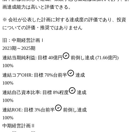
画達成能力は高いと評価できる。
※ 会社が公表した計画に対する達成度の評価であり、投資
についての評価・推奨ではありません
旧：中期経営計画Ⅰ
2023期～2025期
連結当期純利益
: 目標
40億円
前倒し達成
(71.66億円)
100
%
連結コアOHR
: 目標
70%台前半
達成
100
%
連結自己資本比率
: 目標
8%程度
達成
100
%
連結ROE
: 目標
3%台前半
前倒し達成
100
%
中期経営計画Ⅱ