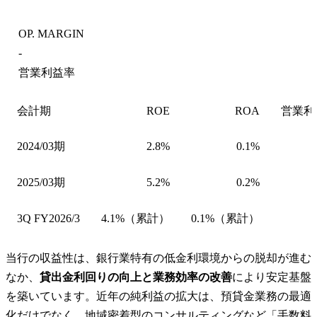
OP. MARGIN
-
営業利益率
会計期
ROE
ROA
営業利
2024/03期
2.8%
0.1%
2025/03期
5.2%
0.2%
3Q FY2026/3
4.1%（累計）
0.1%（累計）
当行の収益性は、銀行業特有の低金利環境からの脱却が進む
なか、
貸出金利回りの向上と業務効率の改善
により安定基盤
を築いています。近年の純利益の拡大は、預貸金業務の最適
化だけでなく、地域密着型のコンサルティングなど「手数料