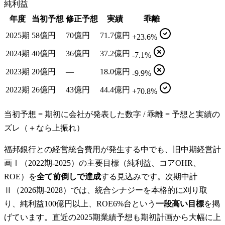
純利益
年度
当初予想
修正予想
実績
乖離
2025期
58億円
70億円
71.7億円
+23.6%
2024期
40億円
36億円
37.2億円
-7.1%
2023期
20億円
—
18.0億円
-9.9%
2022期
26億円
43億円
44.4億円
+70.8%
当初予想 = 期初に会社が発表した数字 / 乖離 = 予想と実績の
ズレ（＋なら上振れ）
福邦銀行との経営統合費用が発生する中でも、旧中期経営計
画Ⅰ（2022期-2025）の主要目標（純利益、コアOHR、
ROE）を
全て前倒しで達成
する見込みです。次期中計
Ⅱ（2026期-2028）では、統合シナジーを本格的に刈り取
り、純利益100億円以上、ROE6%台という
一段高い目標
を掲
げています。直近の2025期業績予想も期初計画から大幅に上