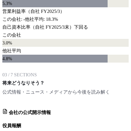
5.3
%
営業利益率
（自社
FY2025/3
）
この会社:
-
他社平均:
18.3%
自己資本比率
（自社
FY2025/3末
）
下回る
この会社
3.0%
他社平均
4.8
%
03
/
7
SECTIONS
将来どうなりそう？
公式情報・ニュース・メディアから今後を読み解く
会社の公式開示情報
役員報酬