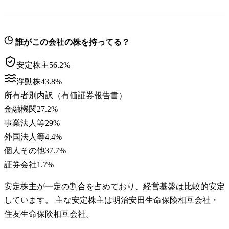
誰がこの会社の株を持ってる？
安定株主
56.2
%
浮動株
43.8
%
所有者別内訳（有価証券報告書）
金融機関
27.2
%
事業法人等
29
%
外国法人等
4.4
%
個人その他
37.7
%
証券会社
1.7
%
安定株主が一定の割合を占めており、経営基盤は比較的安定
しています。 主な安定株主は明治安田生命保険相互会社・
住友生命保険相互会社。