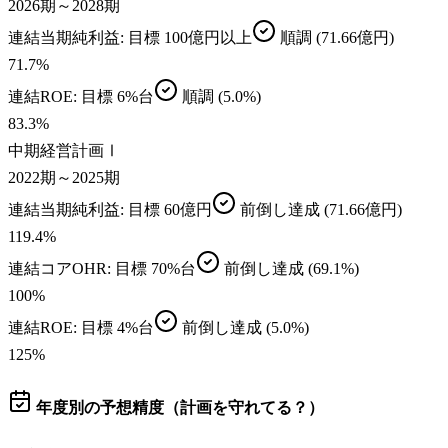
2026期～2028期
連結当期純利益
: 目標
100億円以上
順調
(71.66億円)
71.7
%
連結ROE
: 目標
6%台
順調
(5.0%)
83.3
%
中期経営計画Ⅰ
2022期～2025期
連結当期純利益
: 目標
60億円
前倒し達成
(71.66億円)
119.4
%
連結コアOHR
: 目標
70%台
前倒し達成
(69.1%)
100
%
連結ROE
: 目標
4%台
前倒し達成
(5.0%)
125
%
年度別の予想精度（計画を守れてる？）