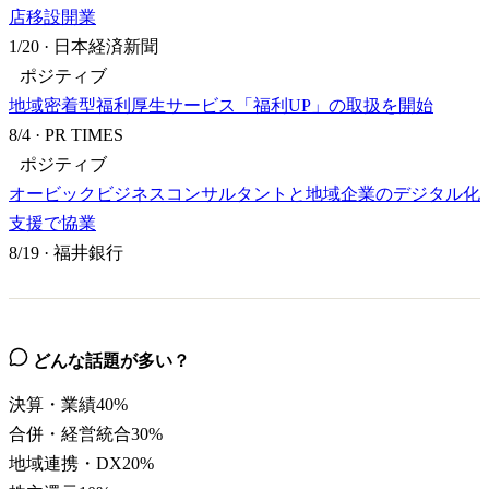
店移設開業
1/20
·
日本経済新聞
ポジティブ
地域密着型福利厚生サービス「福利UP」の取扱を開始
8/4
·
PR TIMES
ポジティブ
オービックビジネスコンサルタントと地域企業のデジタル化
支援で協業
8/19
·
福井銀行
どんな話題が多い？
決算・業績
40
%
合併・経営統合
30
%
地域連携・DX
20
%