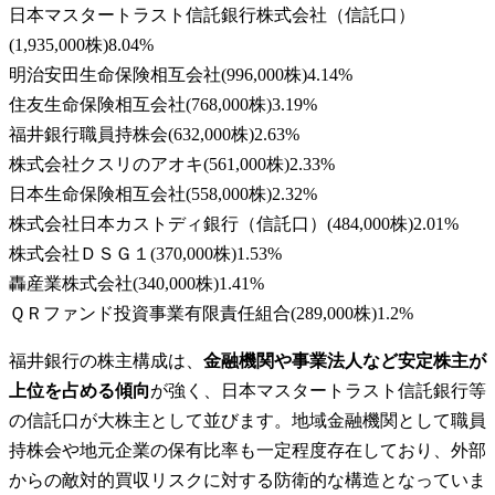
日本マスタートラスト信託銀行株式会社（信託口）
(
1,935,000株
)
8.04
%
明治安田生命保険相互会社
(
996,000株
)
4.14
%
住友生命保険相互会社
(
768,000株
)
3.19
%
福井銀行職員持株会
(
632,000株
)
2.63
%
株式会社クスリのアオキ
(
561,000株
)
2.33
%
日本生命保険相互会社
(
558,000株
)
2.32
%
株式会社日本カストディ銀行（信託口）
(
484,000株
)
2.01
%
株式会社ＤＳＧ１
(
370,000株
)
1.53
%
轟産業株式会社
(
340,000株
)
1.41
%
ＱＲファンド投資事業有限責任組合
(
289,000株
)
1.2
%
福井銀行の株主構成は、
金融機関や事業法人など安定株主が
上位を占める傾向
が強く、日本マスタートラスト信託銀行等
の信託口が大株主として並びます。地域金融機関として職員
持株会や地元企業の保有比率も一定程度存在しており、外部
からの敵対的買収リスクに対する防衛的な構造となっていま