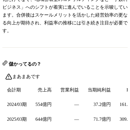
ビジネス」へのシフトが着実に進んでいることを示唆してい
ます。合併後はスケールメリットを活かした経営効率の更な
る向上が期待され、利益率の推移には引き続き注目が必要で
す。
儲かってるの？
まあまあです
会計期
売上高
営業利益
当期純利益
E
2024/03期
554億円
—
37.2億円
161.
2025/03期
644億円
—
71.7億円
309.