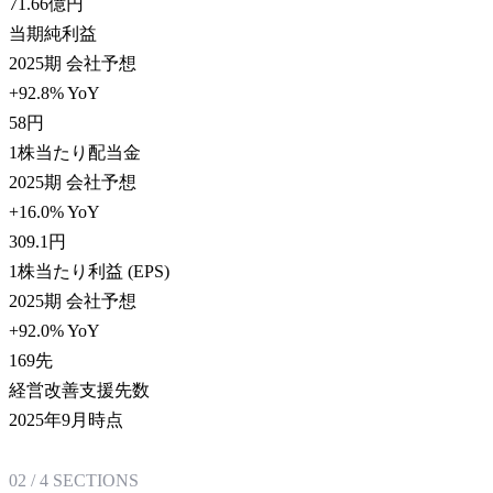
71.66
億円
当期純利益
2025期 会社予想
+92.8% YoY
58
円
1株当たり配当金
2025期 会社予想
+16.0% YoY
309.1
円
1株当たり利益 (EPS)
2025期 会社予想
+92.0% YoY
169
先
経営改善支援先数
2025年9月時点
02
/
4
SECTIONS