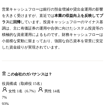
営業キャッシュフローは銀行の預金増減や貸出金運用の影響
を大きく受けますが、直近では
本業の収益向上を反映してプ
ラスに回帰
しています。投資キャッシュフローのマイナス基
調は、主に有価証券の運用や合併に向けたシステム投資等の
積極的な資産運用によるものです。財務キャッシュフローは
小規模な変動に留まっており、強固な自己資本を背景に安定
した資金繰りが実現されています。
この会社のガバナンスは？
役員構成（取締役
15
名）
女性
1
名（
6.7%
）
男性
14
名
7
%
93
%