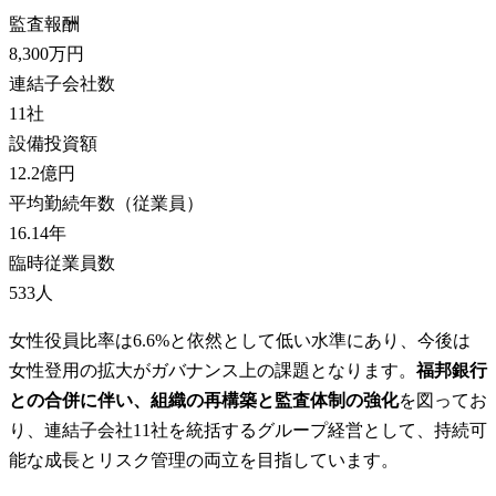
監査報酬
8,300万円
連結子会社数
11
社
設備投資額
12.2億円
平均勤続年数（従業員）
16.14
年
臨時従業員数
533
人
女性役員比率は6.6%と依然として低い水準にあり、今後は
女性登用の拡大がガバナンス上の課題となります。
福邦銀行
との合併に伴い、組織の再構築と監査体制の強化
を図ってお
り、連結子会社11社を統括するグループ経営として、持続可
能な成長とリスク管理の両立を目指しています。