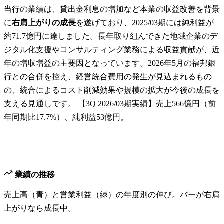
当行の業績は、貸出金利息の増加など本業の収益改善を背景
に
右肩上がりの成長
を遂げており、2025/03期には純利益が
約71.7億円に達しました。長年取り組んできた地域企業のデ
ジタル化支援やコンサルティング業務による収益貢献が、近
年の増収増益の主要因となっています。2026年5月の福邦銀
行との合併を控え、経営統合費用の発生が見込まれるもの
の、統合によるコスト削減効果や規模の拡大が今後の成長を
支える見通しです。 【3Q 2026/03期実績】売上566億円（前
年同期比17.7%）、純利益53億円。
業績の推移
売上高（青）と営業利益（緑）の年度別の伸び。バーが右肩
上がりなら成長中。