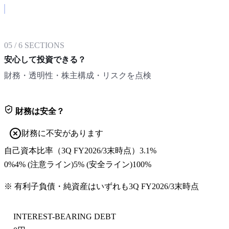
05
/
6
SECTIONS
安心して投資できる？
財務・透明性・株主構成・リスクを点検
財務は安全？
財務に不安があります
自己資本比率
（
3Q FY2026/3末
時点）
3.1%
0%
4
% (注意ライン)
5
% (安全ライン)
100%
※ 有利子負債・純資産はいずれも
3Q FY2026/3末
時点
INTEREST-BEARING DEBT