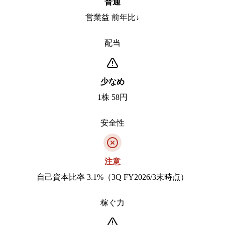
普通
営業益 前年比↓
配当
少なめ
1株 58円
安全性
注意
自己資本比率 3.1%（3Q FY2026/3末時点）
稼ぐ力