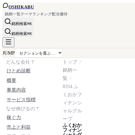
OSHI
KABU
銘柄一覧
テーマ
ランキング
配当
優待
銘柄検索
⌘K
銘柄検索
⌘K
JUMP
どんな会社？
トップ
銘柄一
ひとめ診断
覧
概要
8354
ふ
事業内容
くおかフ
サービス指標
ィナンシ
なぜ伸びるの？
ャルグル
稼ぐ力
ープ
ふくおか
売上と利益
フィナン
シャルグ