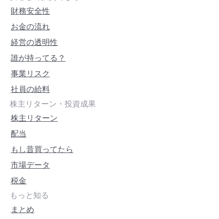
財務安全性
お金の流れ
経営の透明性
誰が持ってる？
事業リスク
社員の給料
株主リターン・投資成果
株主リターン
配当
もし昔買ってたら
市場データ
税金
もっと知る
まとめ