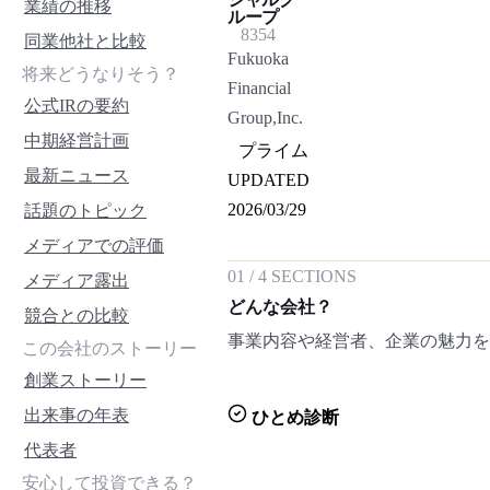
業績の推移
ループ
8354
同業他社と比較
Fukuoka
将来どうなりそう？
Financial
公式IRの要約
Group,Inc.
中期経営計画
プライム
最新ニュース
UPDATED
2026/03/29
話題のトピック
メディアでの評価
01
/
4
SECTIONS
メディア露出
どんな会社？
競合との比較
事業内容や経営者、企業の魅力
この会社のストーリー
創業ストーリー
出来事の年表
ひとめ診断
代表者
安心して投資できる？