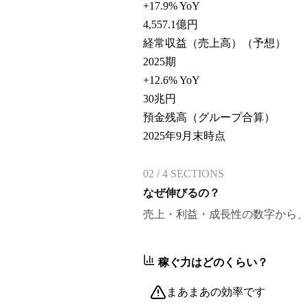
+17.9% YoY
4,557.1
億円
経常収益（売上高）（予想）
2025期
+12.6% YoY
30
兆円
預金残高（グループ合算）
2025年9月末時点
02
/
4
SECTIONS
なぜ伸びるの？
売上・利益・成長性の数字から、
稼ぐ力はどのくらい？
まあまあの効率です