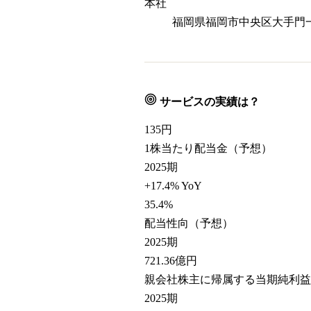
本社
福岡県福岡市中央区大手門一
サービスの実績は？
135
円
1株当たり配当金（予想）
2025期
+17.4% YoY
35.4
%
配当性向（予想）
2025期
721.36
億円
親会社株主に帰属する当期純利益
2025期