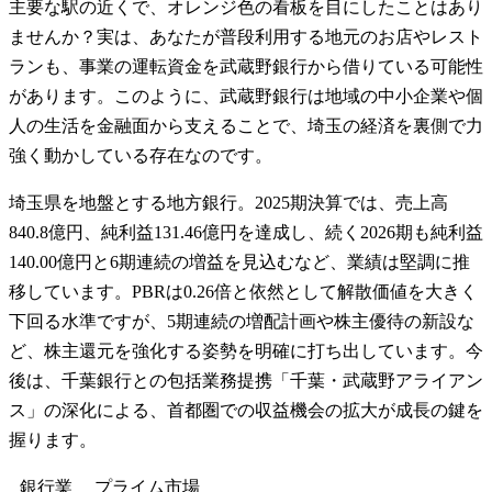
主要な駅の近くで、オレンジ色の看板を目にしたことはあり
ませんか？実は、あなたが普段利用する地元のお店やレスト
ランも、事業の運転資金を武蔵野銀行から借りている可能性
があります。このように、武蔵野銀行は地域の中小企業や個
人の生活を金融面から支えることで、埼玉の経済を裏側で力
強く動かしている存在なのです。
埼玉県を地盤とする地方銀行。2025期決算では、売上高
840.8億円、純利益131.46億円を達成し、続く2026期も純利益
140.00億円と6期連続の増益を見込むなど、業績は堅調に推
移しています。PBRは0.26倍と依然として解散価値を大きく
下回る水準ですが、5期連続の増配計画や株主優待の新設な
ど、株主還元を強化する姿勢を明確に打ち出しています。今
後は、千葉銀行との包括業務提携「千葉・武蔵野アライアン
ス」の深化による、首都圏での収益機会の拡大が成長の鍵を
握ります。
銀行業
プライム
市場