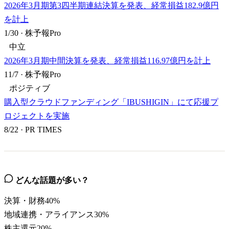
2026年3月期第3四半期連結決算を発表、経常損益182.9億円
を計上
1/30
·
株予報Pro
中立
2026年3月期中間決算を発表、経常損益116.97億円を計上
11/7
·
株予報Pro
ポジティブ
購入型クラウドファンディング「IBUSHIGIN」にて応援プ
ロジェクトを実施
8/22
·
PR TIMES
どんな話題が多い？
決算・財務
40
%
地域連携・アライアンス
30
%
株主還元
20
%