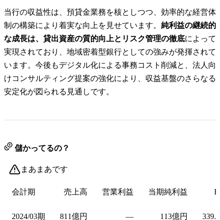
当行の収益性は、預貸金業務を核としつつ、効率的な経営体
制の構築により着実な向上を見せています。
純利益の継続的
な成長は、貸出資産の質的向上とリスク管理の徹底
によって
実現されており、地域密着型銀行としての強みが発揮されて
います。今後もデジタル化による事務コスト削減と、法人向
けコンサルティング提案の強化により、収益基盤のさらなる
安定化が図られる見通しです。
儲かってるの？
まあまあです
会計期
売上高
営業利益
当期純利益
E
2024/03期
811億円
—
113億円
339.