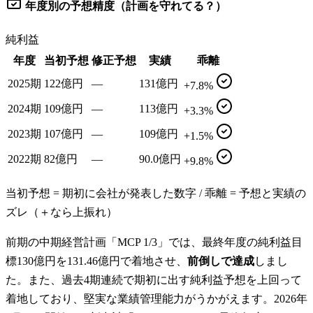
年度別の予想精度（計画を守れてる？）
純利益
年度
当初予想
修正予想
実績
乖離
2025期
122億円
—
131億円
+7.8%
2024期
109億円
—
113億円
+3.3%
2023期
107億円
—
109億円
+1.5%
2022期
82億円
—
90.0億円
+9.8%
当初予想 = 期初に会社が発表した数字 / 乖離 = 予想と実績の
ズレ（＋なら上振れ）
前期の中期経営計画「MCP 1/3」では、最終年度の純利益目
標130億円を131.46億円で着地させ、
前倒しで達成
しまし
た。また、過去4期連続で期初に出す純利益予想を上回って
着地しており、堅実な業績管理能力がうかがえます。2026年