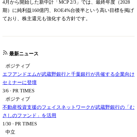
4月から開始した新中計「MCP 2/3」では、最終年度（2028
期）に純利益160億円、ROE4%台後半という高い目標を掲げ
ており、株主還元も強化する方針です。
最新ニュース
ポジティブ
エフアンドエムが武蔵野銀行と千葉銀行が共催する企業向け
セミナーに登壇
3/6
·
PR TIMES
ポジティブ
不動産投資支援のフェイスネットワークが武蔵野銀行の「む
さしのファンド」を活用
1/30
·
PR TIMES
中立