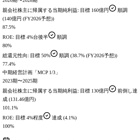
2026期〜2028期
親会社株主に帰属する当期純利益
: 目標
160億円
順調
(140億円 (FY2026予想))
87.5
%
ROE
: 目標
4%台後半
順調
80
%
総還元性向
: 目標
50%
順調
(38.7% (FY2026予想))
77.4
%
中期経営計画「MCP 1/3」
2023期〜2025期
親会社株主に帰属する当期純利益
: 目標
130億円
前倒し達
成
(131.46億円)
101.1
%
ROE
: 目標
4%程度
達成
(4.1%)
100
%