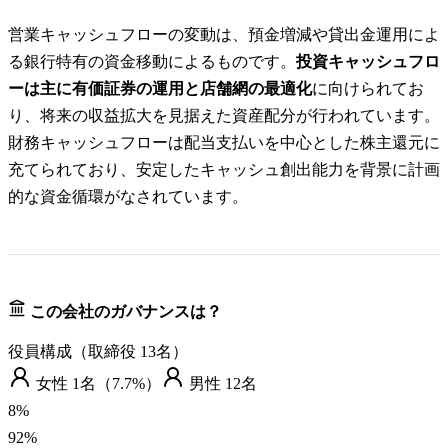
営業キャッシュフローの変動は、預金増減や貸出金運用によ
る銀行特有の資金移動によるものです。
投資キャッシュフロ
ーは主に有価証券の運用と店舗網の最適化
に向けられてお
り、将来の収益拡大を見据えた資産配分が行われています。
財務キャッシュフローは配当支払いを中心とした株主還元に
充てられており、安定したキャッシュ創出能力を背景に計画
的な資金循環がなされています。
この会社のガバナンスは？
役員構成（取締役
13
名）
女性
1
名（
7.7%
）
男性
12
名
8
%
92
%