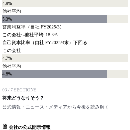
4.8%
他社平均
5.3
%
営業利益率
（自社
FY2025/3
）
この会社:
-
他社平均:
18.3%
自己資本比率
（自社
FY2025/3末
）
下回る
この会社
4.7%
他社平均
4.8
%
03
/
7
SECTIONS
将来どうなりそう？
公式情報・ニュース・メディアから今後を読み解く
会社の公式開示情報