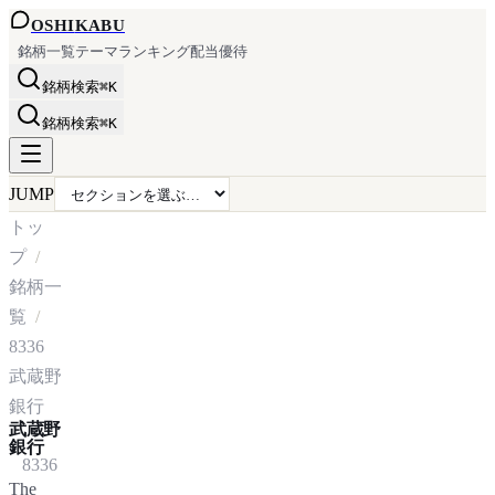
OSHI
KABU
銘柄一覧
テーマ
ランキング
配当
優待
銘柄検索
⌘K
銘柄検索
⌘K
JUMP
トッ
プ
銘柄一
覧
8336
武蔵野
銀行
武蔵野
銀行
8336
The