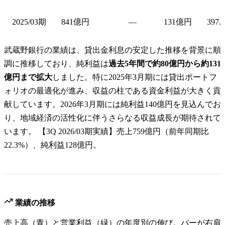
2025/03期
841億円
—
131億円
397.
武蔵野銀行の業績は、貸出金利息の安定した推移を背景に順
調に推移しており、純利益は
過去5年間で約80億円から約131
億円まで拡大
しました。特に2025年3月期には貸出ポートフ
ォリオの最適化が進み、収益の柱である資金利益が大きく貢
献しています。2026年3月期には純利益140億円を見込んでお
り、地域経済の活性化に伴うさらなる収益成長が期待されて
います。 【3Q 2026/03期実績】売上759億円（前年同期比
22.3%）、純利益128億円。
業績の推移
売上高（青）と営業利益（緑）の年度別の伸び。バーが右肩