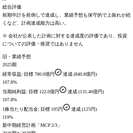
総合評価
前期中計を前倒しで達成し、業績予想も保守的で上振れが続
くなど、計画達成能力は高い。
※ 会社が公表した計画に対する達成度の評価であり、投資
についての評価・推奨ではありません
旧・業績予想
2025期
経常収益
: 目標
780.0億円
達成
(840.8億円)
107.8
%
当期純利益
: 目標
122.0億円
達成
(131.46億円)
107.8
%
1株当たり配当金
: 目標
105円
達成
(125円)
119
%
新中期経営計画「MCP 2/3」