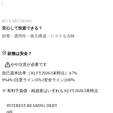
05
/
6
SECTIONS
安心して投資できる？
財務・透明性・株主構成・リスクを点検
財務は安全？
やや注意が必要です
自己資本比率
（
3Q FY2026/3末
時点）
4.7%
0%
4
% (注意ライン)
5
% (安全ライン)
100%
※ 有利子負債・純資産はいずれも
3Q FY2026/3末
時点
INTEREST-BEARING DEBT
0円