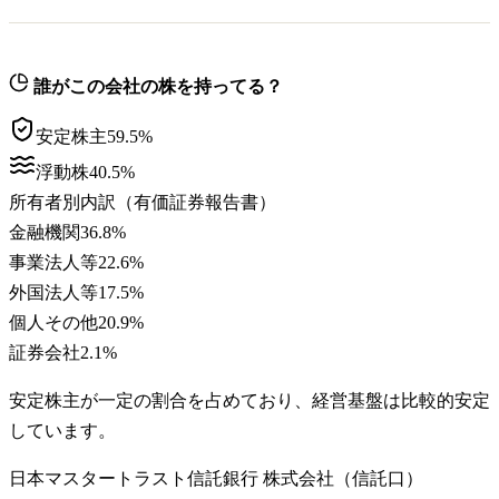
誰がこの会社の株を持ってる？
安定株主
59.5
%
浮動株
40.5
%
所有者別内訳（有価証券報告書）
金融機関
36.8
%
事業法人等
22.6
%
外国法人等
17.5
%
個人その他
20.9
%
証券会社
2.1
%
安定株主が一定の割合を占めており、経営基盤は比較的安定
しています。
日本マスタートラスト信託銀行 株式会社（信託口）