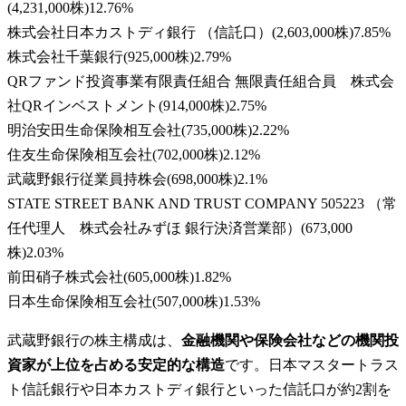
(
4,231,000株
)
12.76
%
株式会社日本カストディ銀行 （信託口）
(
2,603,000株
)
7.85
%
株式会社千葉銀行
(
925,000株
)
2.79
%
QRファンド投資事業有限責任組合 無限責任組合員 株式会
社QRインベストメント
(
914,000株
)
2.75
%
明治安田生命保険相互会社
(
735,000株
)
2.22
%
住友生命保険相互会社
(
702,000株
)
2.12
%
武蔵野銀行従業員持株会
(
698,000株
)
2.1
%
STATE STREET BANK AND TRUST COMPANY 505223 （常
任代理人 株式会社みずほ 銀行決済営業部）
(
673,000
株
)
2.03
%
前田硝子株式会社
(
605,000株
)
1.82
%
日本生命保険相互会社
(
507,000株
)
1.53
%
武蔵野銀行の株主構成は、
金融機関や保険会社などの機関投
資家が上位を占める安定的な構造
です。日本マスタートラス
ト信託銀行や日本カストディ銀行といった信託口が約2割を