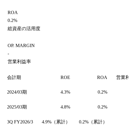
ROA
0.2%
総資産の活用度
OP. MARGIN
-
営業利益率
会計期
ROE
ROA
営業利
2024/03期
4.3%
0.2%
2025/03期
4.8%
0.2%
3Q FY2026/3
4.9%（累計）
0.2%（累計）