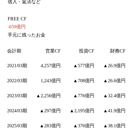
借入・返済など
FREE CF
-659億円
手元に残ったお金
会計期
営業CF
投資CF
財務CF
2021/03期
4,257億円
▲577億円
▲26.9億円
2022/03期
1,243億円
▲708億円
▲26.6億円
2023/03期
▲2,256億円
▲776億円
▲32.4億円
2024/03期
▲297億円
▲2,195億円
▲41.9億円
2025/03期
▲283億円
▲376億円
▲38.1億円