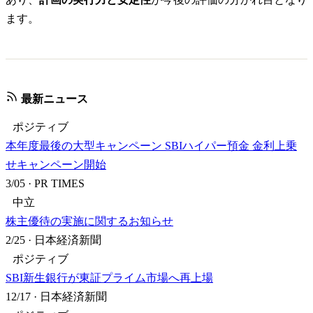
ます。
最新ニュース
ポジティブ
本年度最後の大型キャンペーン SBIハイパー預金 金利上乗
せキャンペーン開始
3/05
·
PR TIMES
中立
株主優待の実施に関するお知らせ
2/25
·
日本経済新聞
ポジティブ
SBI新生銀行が東証プライム市場へ再上場
12/17
·
日本経済新聞