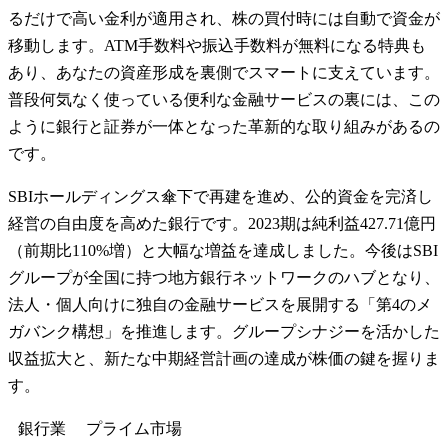
るだけで高い金利が適用され、株の買付時には自動で資金が
移動します。ATM手数料や振込手数料が無料になる特典も
あり、あなたの資産形成を裏側でスマートに支えています。
普段何気なく使っている便利な金融サービスの裏には、この
ように銀行と証券が一体となった革新的な取り組みがあるの
です。
SBIホールディングス傘下で再建を進め、公的資金を完済し
経営の自由度を高めた銀行です。2023期は純利益427.71億円
（前期比110%増）と大幅な増益を達成しました。今後はSBI
グループが全国に持つ地方銀行ネットワークのハブとなり、
法人・個人向けに独自の金融サービスを展開する「第4のメ
ガバンク構想」を推進します。グループシナジーを活かした
収益拡大と、新たな中期経営計画の達成が株価の鍵を握りま
す。
銀行業
プライム
市場