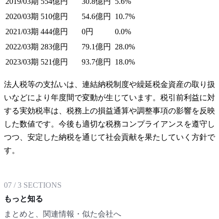
2019/03期
554億円
30.8億円
5.6%
2020/03期
510億円
54.6億円
10.7%
2021/03期
444億円
0円
0.0%
2022/03期
283億円
79.1億円
28.0%
2023/03期
521億円
93.7億円
18.0%
法人税等の支払いは、連結納税制度や繰延税金資産の取り扱
いなどにより年度間で変動が生じています。税引前利益に対
する実効税率は、税務上の損益通算や調整事項の影響を反映
した数値です。今後も適切な税務コンプライアンスを遵守し
つつ、安定した納税を通じて社会貢献を果たしていく方針で
す。
07
/
3
SECTIONS
もっと知る
まとめと、関連情報・似た会社へ