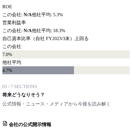
ROE
この会社:
N/A
他社平均:
5.3%
営業利益率
この会社:
N/A
他社平均:
18.3%
自己資本比率
（自社
FY2023/3末
）
上回る
この会社
7.0%
他社平均
4.7
%
03
/
7
SECTIONS
将来どうなりそう？
公式情報・ニュース・メディアから今後を読み解く
会社の公式開示情報