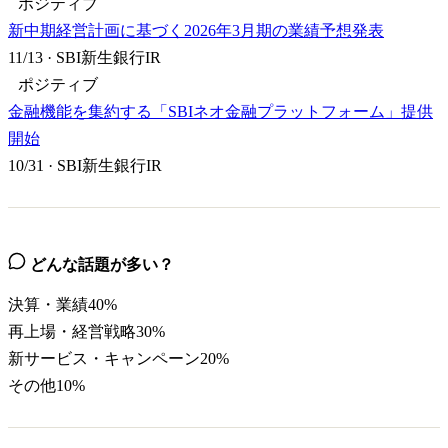
ポジティブ
新中期経営計画に基づく2026年3月期の業績予想発表
11/13
·
SBI新生銀行IR
ポジティブ
金融機能を集約する「SBIネオ金融プラットフォーム」提供
開始
10/31
·
SBI新生銀行IR
どんな話題が多い？
決算・業績
40
%
再上場・経営戦略
30
%
新サービス・キャンペーン
20
%
その他
10
%