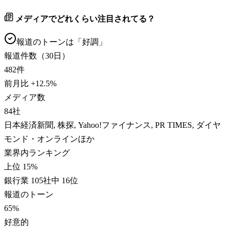
メディアでどれくらい注目されてる？
報道のトーンは「
好調
」
報道件数（30日）
482
件
前月比
+
12.5
%
メディア数
84
社
日本経済新聞, 株探, Yahoo!ファイナンス, PR TIMES, ダイヤ
モンド・オンラインほか
業界内ランキング
上位 15%
銀行業 105社中 16位
報道のトーン
65
%
好意的