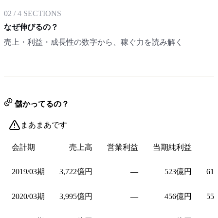
02
/
4
SECTIONS
なぜ伸びるの？
売上・利益・成長性の数字から、稼ぐ力を読み解く
儲かってるの？
まあまあです
会計期
売上高
営業利益
当期純利益
2019/03期
3,722億円
—
523億円
61
2020/03期
3,995億円
—
456億円
55