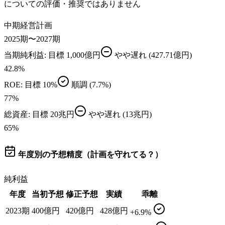
についての評価・推奨ではありません
中期経営計画
2025期〜2027期
当期純利益
: 目標
1,000億円
やや遅れ
(427.71億円)
42.8
%
ROE
: 目標
10%
順調
(7.7%)
77
%
総資産
: 目標
20兆円
やや遅れ
(13兆円)
65
%
年度別の予想精度（計画を守れてる？）
純利益
年度
当初予想
修正予想
実績
乖離
2023期
400億円
420億円
428億円
+6.9%