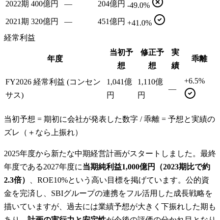
2022期
400億円
—
204億円
-49.0%
2021期
320億円
—
451億円
+41.0%
経常利益
当初予
修正予
実
年度
乖離
想
想
績
+6.5%
FY2026 経常利益 (コンセン
1,041億
1,110億
—
サス)
円
円
当初予想 = 期初に会社が発表した数字 / 乖離 = 予想と実績の
ズレ（＋なら上振れ）
2025年度から新たな中期経営計画がスタートしました。最終
年度である2027年度に
当期純利益1,000億円（2023期比で約
2.3倍）
、ROE10%という高い目標を掲げています。公的資
金を完済し、SBIグループの連携をフル活用した成長戦略を
描いていますが、過去には業績予想が大きく下振れした期も
あり、
計画の実行力と安定性
が今後の評価の分かれ目となり