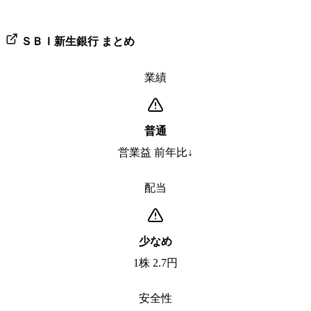
ＳＢＩ新生銀行
まとめ
業績
普通
営業益 前年比↓
配当
少なめ
1株 2.7円
安全性