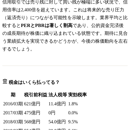
信用取引では売り残に対して買い残が極端に多い状況で、信
用倍率は2,400倍を超えています。これは将来的な売り圧力
（返済売り）につながる可能性を示唆します。業界平均と比
較すると
PERとPBRは著しく割高
であり、公的資金完済後
の成長期待が株価に織り込まれている状態です。期待に見合
う業績拡大を実現できるかどうかが、今後の株価動向を左右
するでしょう。
税金はいくら払ってる？
期
税引前利益
法人税等
実効税率
2016/03期
621億円
11.4億円
1.8%
2017/03期
475億円
0円
0.0%
2018/03期
568億円
54.0億円
9.5%