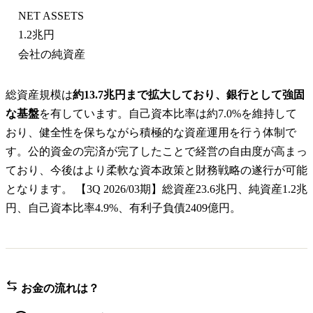
NET ASSETS
1.2兆円
会社の純資産
総資産規模は
約13.7兆円まで拡大しており、銀行として強固
な基盤
を有しています。自己資本比率は約7.0%を維持して
おり、健全性を保ちながら積極的な資産運用を行う体制で
す。公的資金の完済が完了したことで経営の自由度が高まっ
ており、今後はより柔軟な資本政策と財務戦略の遂行が可能
となります。 【3Q 2026/03期】総資産23.6兆円、純資産1.2兆
円、自己資本比率4.9%、有利子負債2409億円。
お金の流れは？