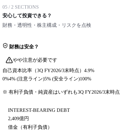
05
/
2
SECTIONS
安心して投資できる？
財務・透明性・株主構成・リスクを点検
財務は安全？
やや注意が必要です
自己資本比率
（
3Q FY2026/3末
時点）
4.9%
0%
4
% (注意ライン)
5
% (安全ライン)
100%
※ 有利子負債・純資産はいずれも
3Q FY2026/3末
時点
INTEREST-BEARING DEBT
2,409億円
借金（有利子負債）