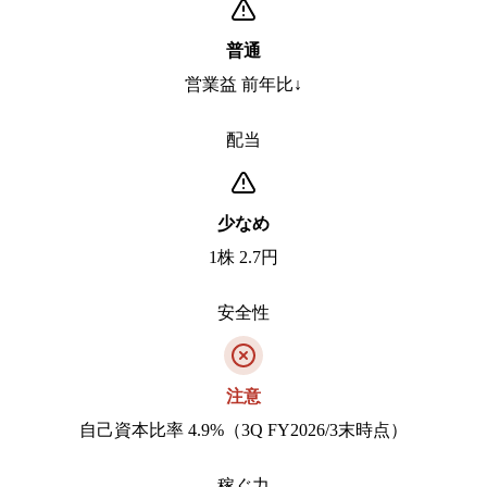
普通
営業益 前年比↓
配当
少なめ
1株 2.7円
安全性
注意
自己資本比率 4.9%（3Q FY2026/3末時点）
稼ぐ力