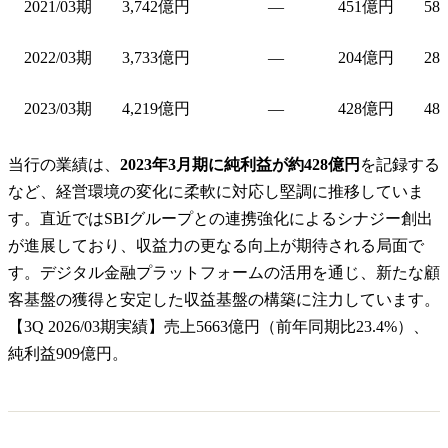
2021/03期
3,742億円
—
451億円
58
2022/03期
3,733億円
—
204億円
28
2023/03期
4,219億円
—
428億円
48
当行の業績は、
2023年3月期に純利益が約428億円
を記録する
など、経営環境の変化に柔軟に対応し堅調に推移していま
す。直近ではSBIグループとの連携強化によるシナジー創出
が進展しており、収益力の更なる向上が期待される局面で
す。デジタル金融プラットフォームの活用を通じ、新たな顧
客基盤の獲得と安定した収益基盤の構築に注力しています。
【3Q 2026/03期実績】売上5663億円（前年同期比23.4%）、
純利益909億円。