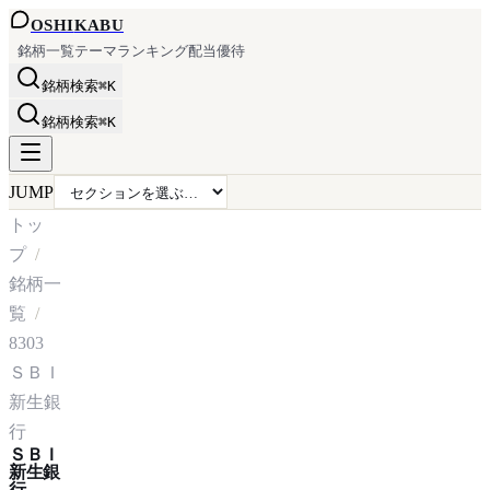
OSHI
KABU
銘柄一覧
テーマ
ランキング
配当
優待
銘柄検索
⌘K
銘柄検索
⌘K
JUMP
トッ
プ
銘柄一
覧
8303
ＳＢＩ
新生銀
行
ＳＢＩ
新生銀
行