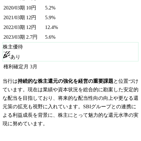
2020/03期
10
円
5.2%
2021/03期
12
円
5.9%
2022/03期
12
円
12.4%
2023/03期
2.7
円
5.6%
株主優待
あり
権利確定月
3月
当行は
持続的な株主還元の強化を経営の重要課題
と位置づけ
ています。現在は業績や資本状況を総合的に勘案した安定的
な配当を目指しており、将来的な配当性向の向上や更なる還
元策の拡充も視野に入れています。SBIグループとの連携に
よる利益成長を背景に、株主にとって魅力的な還元水準の実
現に努めています。