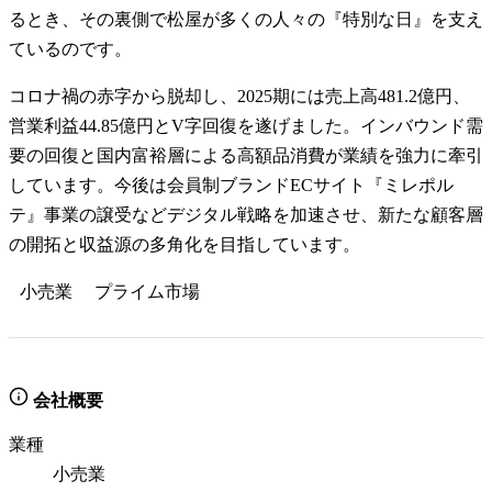
るとき、その裏側で松屋が多くの人々の『特別な日』を支え
ているのです。
コロナ禍の赤字から脱却し、2025期には売上高481.2億円、
営業利益44.85億円とV字回復を遂げました。インバウンド需
要の回復と国内富裕層による高額品消費が業績を強力に牽引
しています。今後は会員制ブランドECサイト『ミレポル
テ』事業の譲受などデジタル戦略を加速させ、新たな顧客層
の開拓と収益源の多角化を目指しています。
小売業
プライム
市場
会社概要
業種
小売業