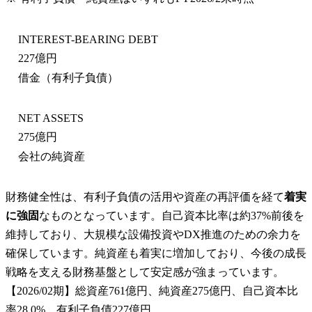
INTEREST-BEARING DEBT
227億円
借金（有利子負債）
NET ASSETS
275億円
会社の純資産
財務健全性は、有利子負債の活用や資産の再評価を経て
着実
に強固
なものとなっています。自己資本比率は約37%前後を
維持しており、大規模な設備投資やDX推進のための余力を
確保しています。純資産も着実に増加しており、今後の成長
戦略を支える財務基盤として安定感が強まっています。
【2026/02期】総資産761億円、純資産275億円、自己資本比
率28.0%、有利子負債227億円。