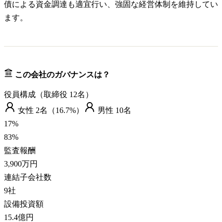
債による資金調達も適宜行い、強固な経営体制を維持してい
ます。
この会社のガバナンスは？
役員構成（取締役
12
名）
女性
2
名（
16.7%
）
男性
10
名
17
%
83
%
監査報酬
3,900万円
連結子会社数
9
社
設備投資額
15.4億円