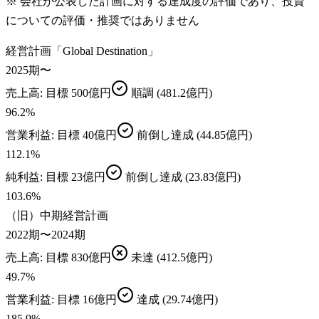
※ 会社が公表した計画に対する達成度の評価であり、投資
についての評価・推奨ではありません
経営計画「Global Destination」
2025期〜
売上高
: 目標
500億円
順調
(481.2億円)
96.2
%
営業利益
: 目標
40億円
前倒し達成
(44.85億円)
112.1
%
純利益
: 目標
23億円
前倒し達成
(23.83億円)
103.6
%
（旧）中期経営計画
2022期〜2024期
売上高
: 目標
830億円
未達
(412.5億円)
49.7
%
営業利益
: 目標
16億円
達成
(29.74億円)
185.9
%