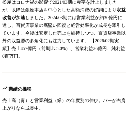
松屋はコロナ禍の影響で2021/03期に赤字を計上しました
が、以降は銀座本店を中心とした高額消費の好調により
収益
改善が加速
しました。2024/03期には営業利益が約30億円に
達し、百貨店事業の底堅い回復と経営効率化が成長を牽引し
ています。今後は安定した売上を維持しつつ、百貨店事業以
外の収益源の多角化にも注力しています。 【2026/02期実
績】売上457億円（前期比-5.0%）、営業利益26億円、純利益
0百万円。
業績の推移
売上高（青）と営業利益（緑）の年度別の伸び。バーが右肩
上がりなら成長中。