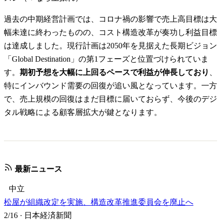
過去の中期経営計画では、コロナ禍の影響で売上高目標は大
幅未達に終わったものの、コスト構造改革が奏功し利益目標
は達成しました。現行計画は2050年を見据えた長期ビジョン
「Global Destination」の第1フェーズと位置づけられていま
す。
期初予想を大幅に上回るペースで利益が伸長しており
、
特にインバウンド需要の回復が追い風となっています。一方
で、売上規模の回復はまだ目標に届いておらず、今後のデジ
タル戦略による顧客層拡大が鍵となります。
最新ニュース
中立
松屋が組織改定を実施、構造改革推進委員会を廃止へ
2/16
·
日本経済新聞