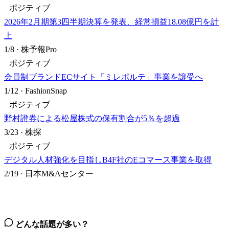
ポジティブ
2026年2月期第3四半期決算を発表、経常損益18.08億円を計
上
1/8
·
株予報Pro
ポジティブ
会員制ブランドECサイト「ミレポルテ」事業を譲受へ
1/12
·
FashionSnap
ポジティブ
野村證券による松屋株式の保有割合が5％を超過
3/23
·
株探
ポジティブ
デジタル人材強化を目指しB4F社のEコマース事業を取得
2/19
·
日本M&Aセンター
どんな話題が多い？