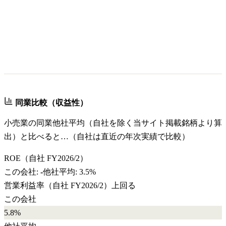
同業比較（収益性）
小売業
の同業他社平均（自社を除く当サイト掲載銘柄より算
出）と比べると…（自社は直近の年次実績で比較）
ROE
（自社
FY2026/2
）
この会社:
-
他社平均:
3.5%
営業利益率
（自社
FY2026/2
）
上回る
この会社
5.8%