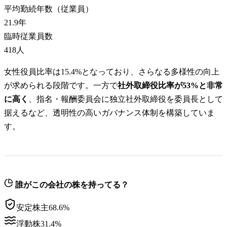
平均勤続年数（従業員）
21.9
年
臨時従業員数
418
人
女性役員比率は15.4%となっており、さらなる多様性の向上
が求められる段階です。一方で
社外取締役比率が53%と非常
に高く
、指名・報酬委員会に独立社外取締役を委員長として
据えるなど、透明性の高いガバナンス体制を構築していま
す。
誰がこの会社の株を持ってる？
安定株主
68.6
%
浮動株
31.4
%