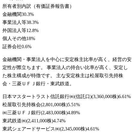
所有者別内訳（有価証券報告書）
金融機関
30.3
%
事業法人等
38.3
%
外国法人等
12.8
%
個人その他
18
%
証券会社
0.6
%
金融機関・事業法人を中心に安定株主比率が高く、経営の安
定性が際立ちます。 事業法人の持合い比率が高く、安定し
た株主構成が特徴です。 主な安定株主は松屋取引先持株
会・三菱ＵＦＪ銀行・東武鉄道。
日本マスタートラスト信託銀行㈱(信託口)
(
3,360,000株
)
6.61
%
松屋取引先持株会
(
2,801,000株
)
5.51
%
㈱三菱ＵＦＪ銀行
(
2,483,000株
)
4.89
%
東武鉄道㈱
(
2,411,000株
)
4.74
%
東武シェアードサービス㈱
(
2,345,000株
)
4.61
%