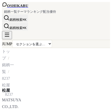
OSHI
KABU
銘柄一覧
テーマ
ランキング
配当
優待
銘柄検索
⌘K
銘柄検索
⌘K
JUMP
トッ
プ
銘柄一
覧
8237
松屋
松屋
8237
MATSUYA
CO.,LTD.