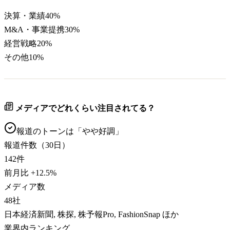
決算・業績
40
%
M&A・事業提携
30
%
経営戦略
20
%
その他
10
%
メディアでどれくらい注目されてる？
報道のトーンは「
やや好調
」
報道件数（30日）
142
件
前月比
+
12.5
%
メディア数
48
社
日本経済新聞, 株探, 株予報Pro, FashionSnap ほか
業界内ランキング