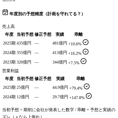
年度別の予想精度（計画を守れてる？）
売上高
年度
当初予想
修正予想
実績
乖離
2025期
435億円
—
481億円
+10.6%
2024期
355億円
—
413億円
+16.2%
2023期
320億円
—
344億円
+7.5%
営業利益
年度
当初予想
修正予想
実績
乖離
2025期
25億円
—
44.9億円
+79.4%
2024期
12億円
—
29.7億円
+147.8%
当初予想 = 期初に会社が発表した数字 / 乖離 = 予想と実績の
ズレ（＋なら上振れ）