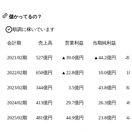
儲かってるの？
順調に稼いでいます
会計期
売上高
営業利益
当期純利益
2021/02期
527億円
▲39.0億円
▲44.2億円
-8
2022/02期
650億円
▲22.8億円
10.0億円
18
2023/02期
344億円
3.5億円
43.8億円
82
2024/02期
413億円
29.7億円
26.3億円
49
2025/02期
481億円
44.9億円
23.8億円
44