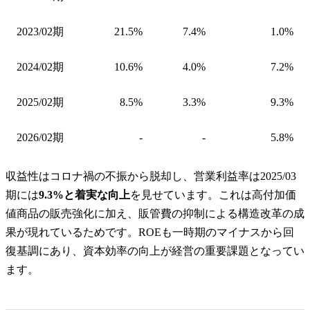
2023/02期
21.5%
7.4%
1.0%
2024/02期
10.6%
4.0%
7.2%
2025/02期
8.5%
3.3%
9.3%
2026/02期
-
-
5.8%
収益性はコロナ禍の不振から脱却し、営業利益率は2025/03
期には
9.3%と着実な向上
を見せています。これは高付加価
値商品の販売強化に加え、販管費の抑制による構造改革の成
果が現れているためです。ROEも一時期のマイナスから回
復基調にあり、資本効率の向上が経営の重要課題となってい
ます。