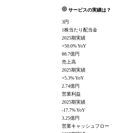
サービスの実績は？
3
円
1株当たり配当金
2025期実績
+50.0% YoY
88.7
億円
売上高
2025期実績
+5.3% YoY
2.74
億円
営業利益
2025期実績
-17.7% YoY
3.25
億円
営業キャッシュフロー