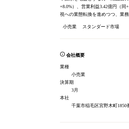
+8.0%）、営業利益3.42億
視への業態転換を進めつつ、業務
小売業
スタンダード
市場
会社概要
業種
小売業
決算期
3月
本社
千葉市稲毛区宮野木町1850