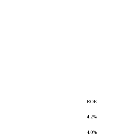
ROE
4.2%
4.0%