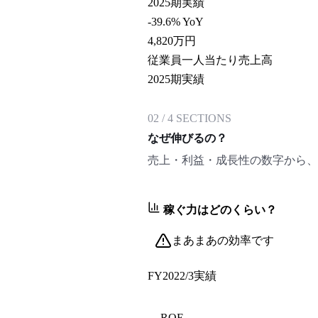
2025期実績
-39.6% YoY
4,820
万円
従業員一人当たり売上高
2025期実績
02
/
4
SECTIONS
なぜ伸びるの？
売上・利益・成長性の数字から、
稼ぐ力はどのくらい？
まあまあの効率です
FY2022/3
実績
ROE