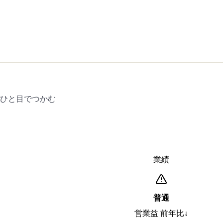
をひと目でつかむ
業績
普通
営業益 前年比↓