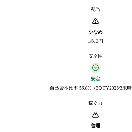
配当
少なめ
1株 3円
安全性
安定
自己資本比率 56.8%（3Q FY2026/3末
稼ぐ力
普通