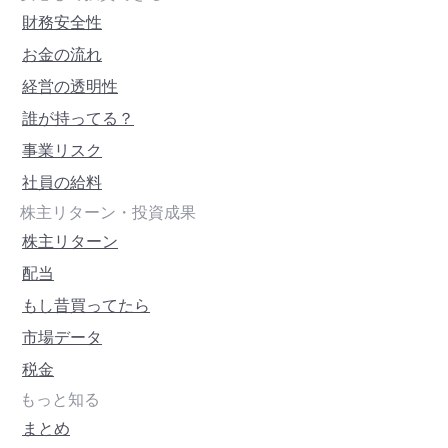
財務安全性
お金の流れ
経営の透明性
誰が持ってる？
事業リスク
社員の給料
株主リターン・投資成果
株主リターン
配当
もし昔買ってたら
市場データ
税金
もっと知る
まとめ