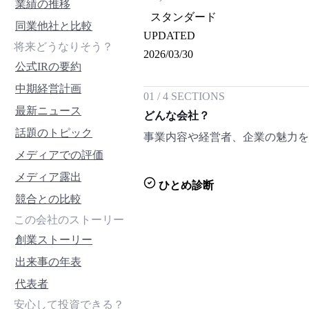
業績の推移
スタンダード
同業他社と比較
UPDATED
将来どうなりそう？
2026/03/30
公式IRの要約
中期経営計画
01
/
4
SECTIONS
最新ニュース
どんな会社？
話題のトピック
事業内容や経営者、企業の魅力
メディアでの評価
メディア露出
ひとめ診断
競合との比較
この会社のストーリー
創業ストーリー
出来事の年表
代表者
安心して投資できる？