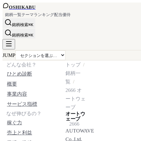
OSHI
KABU
銘柄一覧
テーマ
ランキング
配当
優待
銘柄検索
⌘K
銘柄検索
⌘K
JUMP
どんな会社？
トップ
銘柄一
ひとめ診断
覧
概要
2666
オ
事業内容
ートウェ
サービス指標
ーブ
なぜ伸びるの？
オートウ
ェーブ
稼ぐ力
2666
AUTOWAVE
売上と利益
Co.,Ltd.