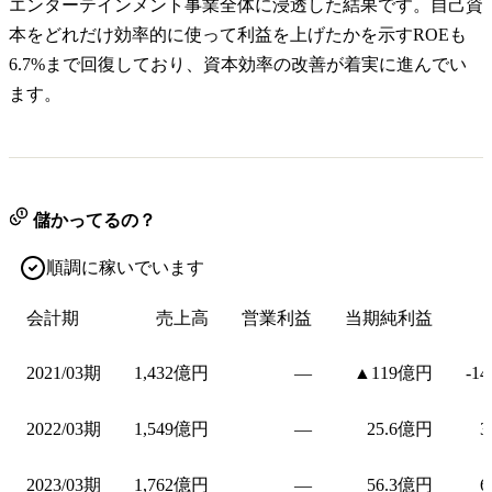
エンターテインメント事業全体に浸透した結果です。自己資
本をどれだけ効率的に使って利益を上げたかを示すROEも
6.7%まで回復しており、資本効率の改善が着実に進んでい
ます。
儲かってるの？
順調に稼いでいます
会計期
売上高
営業利益
当期純利益
2021/03期
1,432億円
—
▲119億円
-1
2022/03期
1,549億円
—
25.6億円
3
2023/03期
1,762億円
—
56.3億円
6