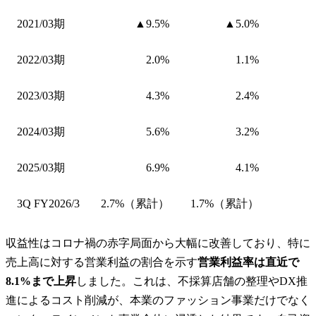
2021/03期
▲9.5%
▲5.0%
2022/03期
2.0%
1.1%
2023/03期
4.3%
2.4%
2024/03期
5.6%
3.2%
2025/03期
6.9%
4.1%
3Q FY2026/3
2.7%（累計）
1.7%（累計）
収益性はコロナ禍の赤字局面から大幅に改善しており、特に
売上高に対する営業利益の割合を示す
営業利益率は直近で
8.1%まで上昇
しました。これは、不採算店舗の整理やDX推
進によるコスト削減が、本業のファッション事業だけでなく