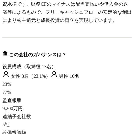
資水準です。財務CFのマイナスは配当支払いや借入金の返
済等によるもので、フリーキャッシュフローの安定的な創出
により株主還元と成長投資の両立を実現しています。
この会社のガバナンスは？
役員構成（取締役
13
名）
女性
3
名（
23.1%
）
男性
10
名
23
%
77
%
監査報酬
9,200万円
連結子会社数
5
社
設備投資額