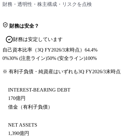
財務・透明性・株主構成・リスクを点検
財務は安全？
財務は安定しています
自己資本比率
（
3Q FY2026/3末
時点）
64.4%
0%
30
% (注意ライン)
50
% (安全ライン)
100%
※ 有利子負債・純資産はいずれも
3Q FY2026/3末
時点
INTEREST-BEARING DEBT
170億円
借金（有利子負債）
NET ASSETS
1,390億円