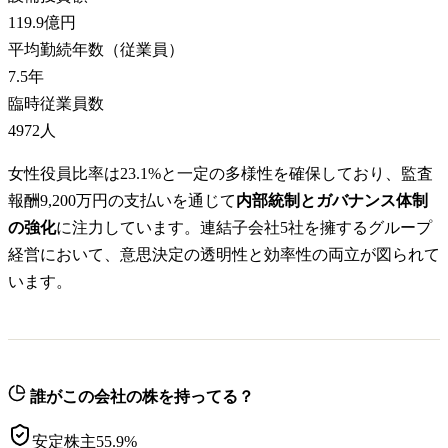
119.9億円
平均勤続年数（従業員）
7.5
年
臨時従業員数
4972
人
女性役員比率は23.1%と一定の多様性を確保しており、監査
報酬9,200万円の支払いを通じて
内部統制とガバナンス体制
の強化
に注力しています。連結子会社5社を擁するグループ
経営において、意思決定の透明性と効率性の両立が図られて
います。
誰がこの会社の株を持ってる？
安定株主
55.9
%