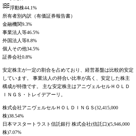
浮動株
44.1
%
所有者別内訳（有価証券報告書）
金融機関
9.3
%
事業法人等
46.5
%
外国法人等
8.8
%
個人その他
34.5
%
証券会社
0.8
%
安定株主が一定の割合を占めており、経営基盤は比較的安定
しています。 事業法人の持合い比率が高く、安定した株主
構成が特徴です。 主な安定株主はアニヴェルセルＨＯＬＤ
ＩＮＧＳ・トレイデアーリ。
株式会社アニヴェルセルＨＯＬＤＩＮＧＳ
(
32,415,000
株
)
38.54
%
日本マスタートラスト信託銀行 株式会社(信託口)
(
5,946,000
株
)
7.07
%