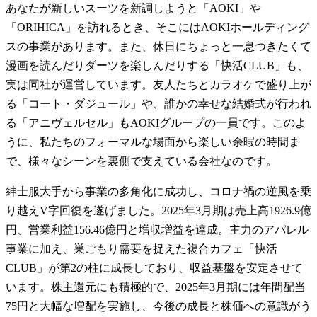
あなたが新しいスーツを新調しようと「AOKI」や
「ORIHICA」を訪れるとき、そこにはAOKIホールディング
スの事業があります。また、休日にちょっと一息つきたくて
漫画を読んだりダーツを楽しんだりする「快活CLUB」も、
実は同社が運営しています。友人たちとカラオケで盛り上が
る「コート・ダジュール」や、誰かの幸せな結婚式が行われ
る「アニヴェルセル」もAOKIグループの一員です。このよ
うに、私たちのフォーマルな場面から楽しい余暇の時間ま
で、様々なシーンを裏側で支えている会社なのです。
紳士服大手から事業の多角化に成功し、コロナ禍の逆風を乗
り越えV字回復を遂げました。2025年3月期は売上高1926.9億
円、営業利益156.46億円と増収増益を達成。主力のアパレル
事業に加え、巣ごもり需要を捉えた複合カフェ「快活
CLUB」が第2の柱に成長しており、収益基盤を安定させて
います。株主還元にも積極的で、2025年3月期には年間配当
75円と大幅な増配を実施し、今後の成長と株価への意識がう