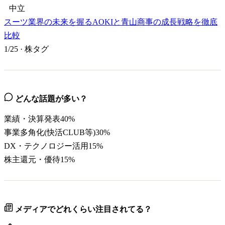
中立
スーツ業界の未来を握るAOKIと青山商事の成長戦略を徹底
比較
1/25
·
株タグ
どんな話題が多い？
業績・決算発表
40
%
事業多角化(快活CLUB等)
30
%
DX・テクノロジー活用
15
%
株主還元・優待
15
%
メディアでどれくらい注目されてる？