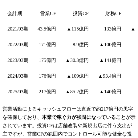
会計期
営業CF
投資CF
財務CF
2021/03期
43.5億円
▲115億円
133億円
▲7
2022/03期
171億円
8.9億円
▲100億円
2023/03期
175億円
▲30.3億円
▲141億円
2024/03期
176億円
▲109億円
▲93.4億円
2025/03期
217億円
▲85.2億円
▲140億円
営業活動によるキャッシュフローは直近で約217億円の黒字
を確保しており、
本業で稼ぐ力が強固になっていること
が示
されています。投資CFは店舗改装や新規出店に伴う支出が
主ですが、営業CFの範囲内でコントロール可能な健全な投