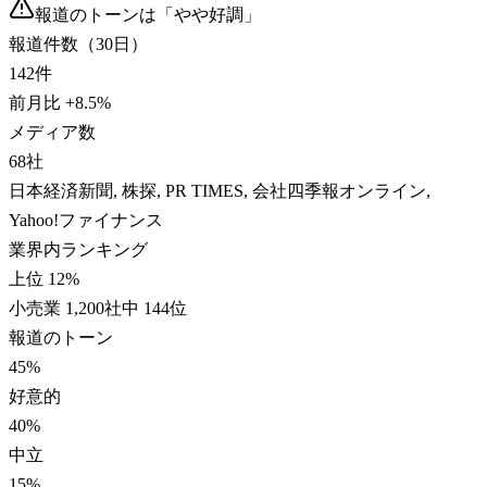
報道のトーンは「
やや好調
」
報道件数（30日）
142
件
前月比
+
8.5
%
メディア数
68
社
日本経済新聞, 株探, PR TIMES, 会社四季報オンライン,
Yahoo!ファイナンス
業界内ランキング
上位 12%
小売業 1,200社中 144位
報道のトーン
45
%
好意的
40
%
中立
15
%