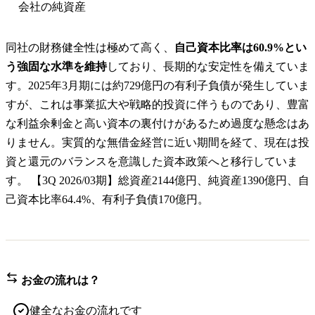
会社の純資産
同社の財務健全性は極めて高く、
自己資本比率は60.9%とい
う強固な水準を維持
しており、長期的な安定性を備えていま
す。2025年3月期には約729億円の有利子負債が発生していま
すが、これは事業拡大や戦略的投資に伴うものであり、豊富
な利益余剰金と高い資本の裏付けがあるため過度な懸念はあ
りません。実質的な無借金経営に近い期間を経て、現在は投
資と還元のバランスを意識した資本政策へと移行していま
す。 【3Q 2026/03期】総資産2144億円、純資産1390億円、自
己資本比率64.4%、有利子負債170億円。
お金の流れは？
健全なお金の流れです