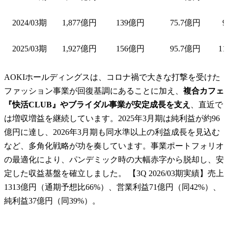
2024/03期
1,877億円
139億円
75.7億円
9
2025/03期
1,927億円
156億円
95.7億円
11
AOKIホールディングスは、コロナ禍で大きな打撃を受けた
ファッション事業が回復基調にあることに加え、
複合カフェ
『快活CLUB』やブライダル事業が安定成長を支え
、直近で
は増収増益を継続しています。2025年3月期は純利益が約96
億円に達し、2026年3月期も同水準以上の利益成長を見込む
など、多角化戦略が功を奏しています。事業ポートフォリオ
の最適化により、パンデミック時の大幅赤字から脱却し、安
定した収益基盤を確立しました。 【3Q 2026/03期実績】売上
1313億円（通期予想比66%）、営業利益71億円（同42%）、
純利益37億円（同39%）。