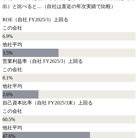
出）と比べると…（自社は直近の年次実績で比較）
ROE
（自社
FY2025/3
）
上回る
この会社
6.9%
他社平均
3.5
%
営業利益率
（自社
FY2025/3
）
上回る
この会社
8.1%
他社平均
2.6
%
自己資本比率
（自社
FY2025/3末
）
上回る
この会社
60.5%
他社平均
47.6
%