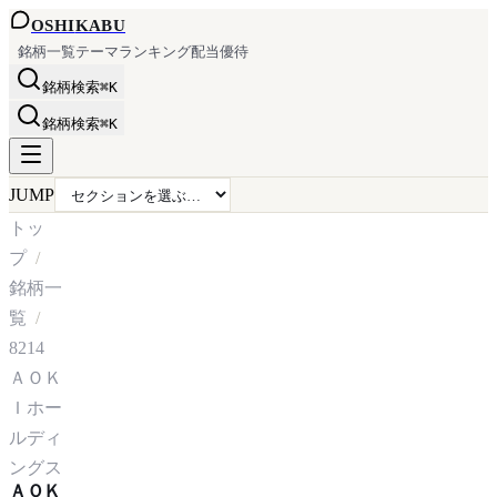
OSHI
KABU
銘柄一覧
テーマ
ランキング
配当
優待
銘柄検索
⌘K
銘柄検索
⌘K
JUMP
トッ
プ
銘柄一
覧
8214
ＡＯＫ
Ｉホー
ルディ
ングス
ＡＯＫ