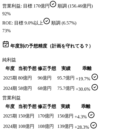
営業利益
: 目標
170億円
順調
(156.46億円)
92
%
ROE
: 目標
9.0%以上
順調
(6.57%)
73
%
年度別の予想精度（計画を守れてる？）
純利益
年度
当初予想
修正予想
実績
乖離
2025期
80億円
96億円
95.7億円
+19.7%
2024期
58億円
68億円
75.7億円
+30.6%
営業利益
年度
当初予想
修正予想
実績
乖離
2025期
150億円
170億円
156億円
+4.3%
2024期
108億円
108億円
139億円
+28.3%