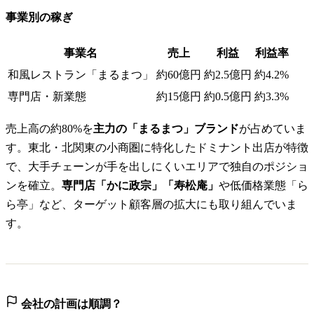
事業別の稼ぎ
事業名
売上
利益
利益率
和風レストラン「まるまつ」
約60億円
約2.5億円
約4.2%
専門店・新業態
約15億円
約0.5億円
約3.3%
売上高の約80%を
主力の「まるまつ」ブランド
が占めていま
す。東北・北関東の小商圏に特化したドミナント出店が特徴
で、大手チェーンが手を出しにくいエリアで独自のポジショ
ンを確立。
専門店「かに政宗」「寿松庵」
や低価格業態「ら
ら亭」など、ターゲット顧客層の拡大にも取り組んでいま
す。
会社の計画は順調？