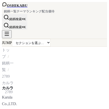
OSHI
KABU
銘柄一覧
テーマ
ランキング
配当
優待
銘柄検索
⌘K
銘柄検索
⌘K
JUMP
トッ
プ
銘柄一
覧
2789
カルラ
カルラ
2789
Karula
Co.,LTD.