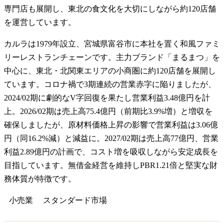
専門店も展開し、東北の食文化を大切にしながら約120店舗
を運営しています。
カルラは1979年設立、宮城県富谷市に本社を置く和風ファミ
リーレストランチェーンです。主力ブランド「まるまつ」を
中心に、東北・北関東エリアの小商圏に約120店舗を展開し
ています。コロナ禍で3期連続の営業赤字に陥りましたが、
2024/02期に劇的なV字回復を果たし営業利益3.48億円を計
上。2026/02期は売上高75.4億円（前期比3.9%増）と増収を
確保しましたが、原材料価格上昇の影響で営業利益は3.06億
円（同16.2%減）と減益に。2027/02期は売上高77億円、営業
利益2.89億円の計画で、コスト増を吸収しながら安定成長を
目指しています。無借金経営を維持しPBR1.21倍と堅実な財
務体質が特徴です。
小売業
スタンダード
市場