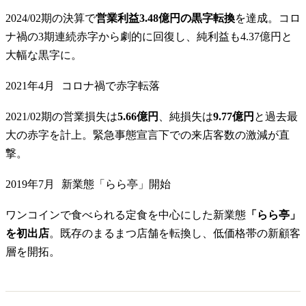
2024/02期の決算で
営業利益3.48億円の黒字転換
を達成。コロ
ナ禍の3期連続赤字から劇的に回復し、純利益も4.37億円と
大幅な黒字に。
2021年4月
コロナ禍で赤字転落
2021/02期の営業損失は
5.66億円
、純損失は
9.77億円
と過去最
大の赤字を計上。緊急事態宣言下での来店客数の激減が直
撃。
2019年7月
新業態「らら亭」開始
ワンコインで食べられる定食を中心にした新業態
「らら亭」
を初出店
。既存のまるまつ店舗を転換し、低価格帯の新顧客
層を開拓。