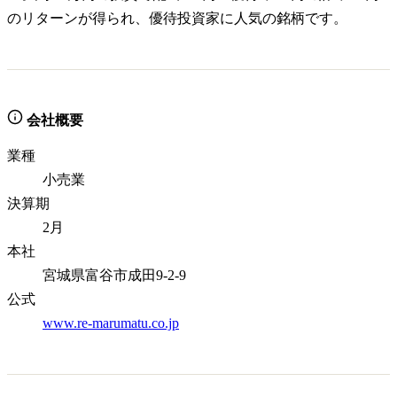
のリターンが得られ、優待投資家に人気の銘柄です。
会社概要
業種
小売業
決算期
2月
本社
宮城県富谷市成田9-2-9
公式
www.re-marumatu.co.jp