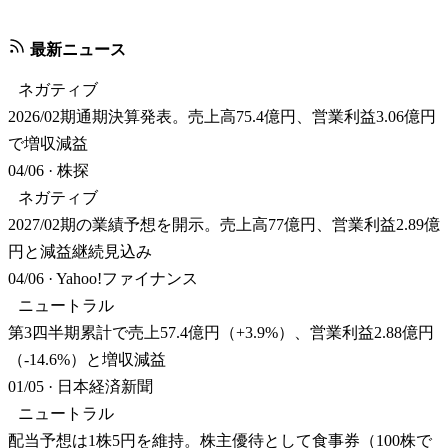
最新ニュース
ネガティブ
2026/02期通期決算発表。売上高75.4億円、営業利益3.06億円
で増収減益
04/06
·
株探
ネガティブ
2027/02期の業績予想を開示。売上高77億円、営業利益2.89億
円と減益継続見込み
04/06
·
Yahoo!ファイナンス
ニュートラル
第3四半期累計で売上57.4億円（+3.9%）、営業利益2.88億円
（-14.6%）と増収減益
01/05
·
日本経済新聞
ニュートラル
配当予想は1株5円を維持。株主優待として食事券（100株で