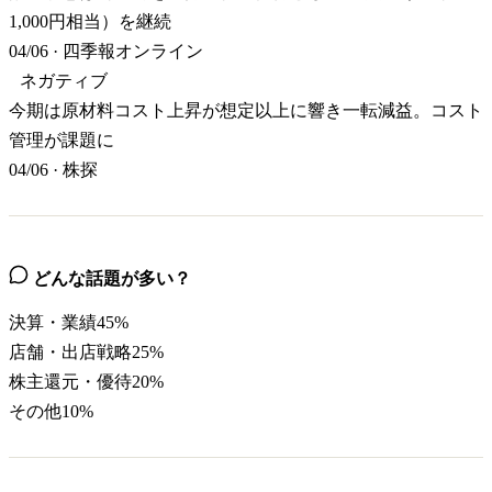
1,000円相当）を継続
04/06
·
四季報オンライン
ネガティブ
今期は原材料コスト上昇が想定以上に響き一転減益。コスト
管理が課題に
04/06
·
株探
どんな話題が多い？
決算・業績
45
%
店舗・出店戦略
25
%
株主還元・優待
20
%
その他
10
%