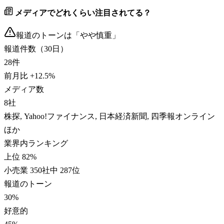
メディアでどれくらい注目されてる？
報道のトーンは「
やや慎重
」
報道件数（30日）
28
件
前月比
+
12.5
%
メディア数
8
社
株探, Yahoo!ファイナンス, 日本経済新聞, 四季報オンライン
ほか
業界内ランキング
上位 82%
小売業 350社中 287位
報道のトーン
30
%
好意的