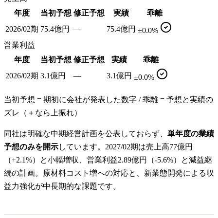
年度
当初予想
修正予想
実績
乖離
2026/02期
75.4億円
—
75.4億円
±0.0%
営業利益
年度
当初予想
修正予想
実績
乖離
2026/02期
3.1億円
—
3.1億円
±0.0%
当初予想 = 期初に会社が発表した数字 / 乖離 = 予想と実績の
ズレ（＋なら上振れ）
同社は明確な中期経営計画を公表しておらず、
単年度の業績
予想のみを開示
しています。2027/02期は売上高77億円
（+2.1%）と小幅増収、営業利益2.89億円（-5.6%）と減益継
続の計画。原材料コスト増への対応と、新業態開発による収
益力強化が中長期的な課題です。