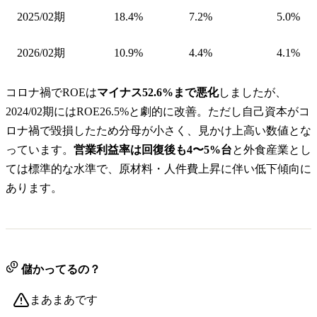
2025/02期
18.4%
7.2%
5.0%
2026/02期
10.9%
4.4%
4.1%
コロナ禍でROEは
マイナス52.6%まで悪化
しましたが、
2024/02期にはROE26.5%と劇的に改善。ただし自己資本がコ
ロナ禍で毀損したため分母が小さく、見かけ上高い数値とな
っています。
営業利益率は回復後も4〜5%台
と外食産業とし
ては標準的な水準で、原材料・人件費上昇に伴い低下傾向に
あります。
儲かってるの？
まあまあです