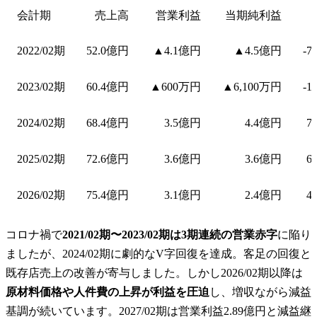
会計期
売上高
営業利益
当期純利益
2022/02期
52.0億円
▲4.1億円
▲4.5億円
-7
2023/02期
60.4億円
▲600万円
▲6,100万円
-1
2024/02期
68.4億円
3.5億円
4.4億円
7
2025/02期
72.6億円
3.6億円
3.6億円
6
2026/02期
75.4億円
3.1億円
2.4億円
4
コロナ禍で
2021/02期〜2023/02期は3期連続の営業赤字
に陥り
ましたが、2024/02期に劇的なV字回復を達成。客足の回復と
既存店売上の改善が寄与しました。しかし2026/02期以降は
原材料価格や人件費の上昇が利益を圧迫
し、増収ながら減益
基調が続いています。2027/02期は営業利益2.89億円と減益継