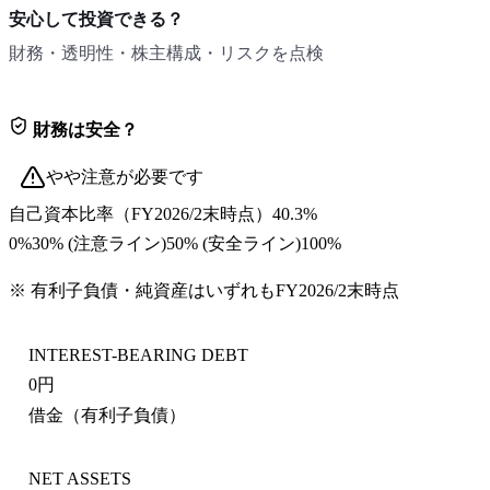
安心して投資できる？
財務・透明性・株主構成・リスクを点検
財務は安全？
やや注意が必要です
自己資本比率
（
FY2026/2末
時点）
40.3%
0%
30
% (注意ライン)
50
% (安全ライン)
100%
※ 有利子負債・純資産はいずれも
FY2026/2末
時点
INTEREST-BEARING DEBT
0円
借金（有利子負債）
NET ASSETS