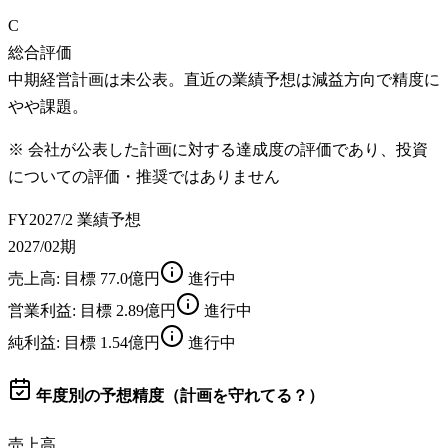
C
総合評価
中期経営計画は未公表。直近の業績予想は減益方向で精度に
やや課題。
※ 会社が公表した計画に対する達成度の評価であり、投資
についての評価・推奨ではありません
FY2027/2 業績予想
2027/02期
売上高
: 目標
77.0億円
進行中
営業利益
: 目標
2.89億円
進行中
純利益
: 目標
1.54億円
進行中
年度別の予想精度（計画を守れてる？）
売上高