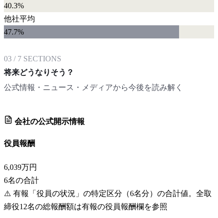
40.3%
他社平均
47.7
%
03
/
7
SECTIONS
将来どうなりそう？
公式情報・ニュース・メディアから今後を読み解く
会社の公式開示情報
役員報酬
6,039万円
6
名の合計
⚠️
有報「役員の状況」の特定区分（6名分）の合計値。全取
締役12名の総報酬額は有報の役員報酬欄を参照