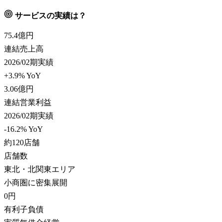
サービスの実績は？
75.4
億円
連結売上高
2026/02期実績
+3.9% YoY
3.06
億円
連結営業利益
2026/02期実績
-16.2% YoY
約120
店舗
店舗数
東北・北関東エリア
小商圏に密集展開
0
円
有利子負債