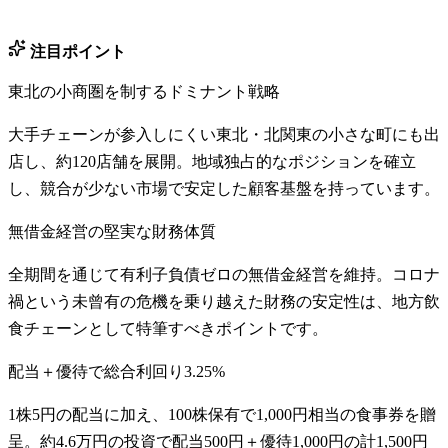
注目ポイント
東北の小商圏を制するドミナント戦略
大手チェーンが参入しにくい東北・北関東の小さな町にも出
店し、約120店舗を展開。地域独占的なポジションを確立
し、競合が少ない市場で安定した顧客基盤を持っています。
無借金経営の堅実な財務体質
全期間を通じて有利子負債ゼロの無借金経営を維持。コロナ
禍という未曾有の危機を乗り越えた財務の安定性は、地方飲
食チェーンとして特筆すべきポイントです。
配当＋優待で総合利回り3.25%
1株5円の配当に加え、100株保有で1,000円相当の食事券を贈
呈。約4.6万円の投資で配当500円＋優待1,000円の計1,500円