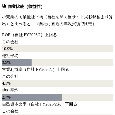
同業比較（収益性）
小売業
の同業他社平均（自社を除く当サイト掲載銘柄より算
出）と比べると…（自社は直近の年次実績で比較）
ROE
（自社
FY2026/2
）
上回る
この会社
10.9%
他社平均
3.5
%
営業利益率
（自社
FY2026/2
）
上回る
この会社
4.1%
他社平均
2.7
%
自己資本比率
（自社
FY2026/2末
）
下回る
この会社