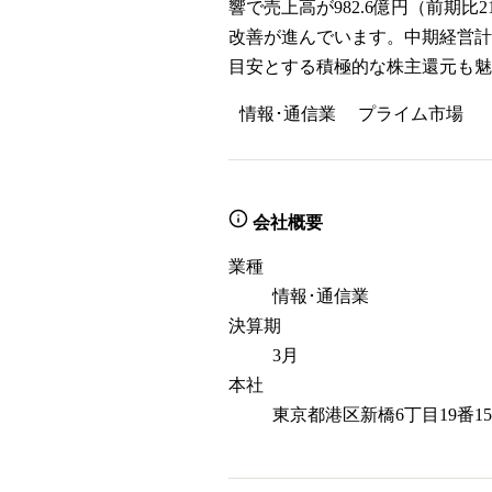
響で売上高が982.6億円（前期比
改善が進んでいます。中期経営計画「T
目安とする積極的な株主還元も魅
情報･通信業
プライム
市場
会社概要
業種
情報･通信業
決算期
3月
本社
東京都港区新橋6丁目19番1