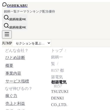
OSHI
KABU
銘柄一覧
テーマ
ランキング
配当
優待
銘柄検索
⌘K
銘柄検索
⌘K
JUMP
どんな会社？
トップ
銘柄一
ひとめ診断
覧
概要
8157
都
事業内容
築電気
サービス指標
都築電気
8157
なぜ伸びるの？
TSUZUKI
稼ぐ力
DENKI
売上と利益
CO.,LTD.