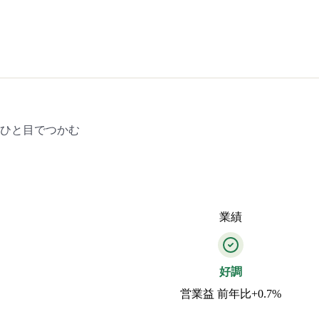
をひと目でつかむ
業績
好調
営業益 前年比+0.7%