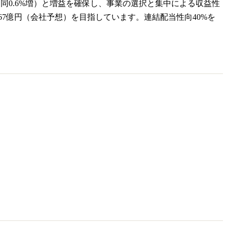
円（同0.6%増）と増益を確保し、事業の選択と集中による収益性
営業利益67億円（会社予想）を目指しています。連結配当性向40%を