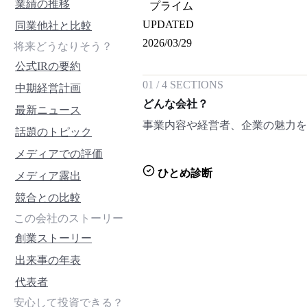
業績の推移
プライム
UPDATED
同業他社と比較
2026/03/29
将来どうなりそう？
公式IRの要約
01
/
4
SECTIONS
中期経営計画
どんな会社？
最新ニュース
事業内容や経営者、企業の魅力
話題のトピック
メディアでの評価
ひとめ診断
メディア露出
競合との比較
この会社のストーリー
創業ストーリー
出来事の年表
代表者
安心して投資できる？