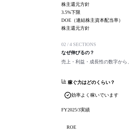
株主還元方針
3.5
%下限
DOE（連結株主資本配当率）
株主還元方針
02
/
4
SECTIONS
なぜ伸びるの？
売上・利益・成長性の数字から、
稼ぐ力はどのくらい？
効率よく稼いでいます
FY2025/3
実績
ROE