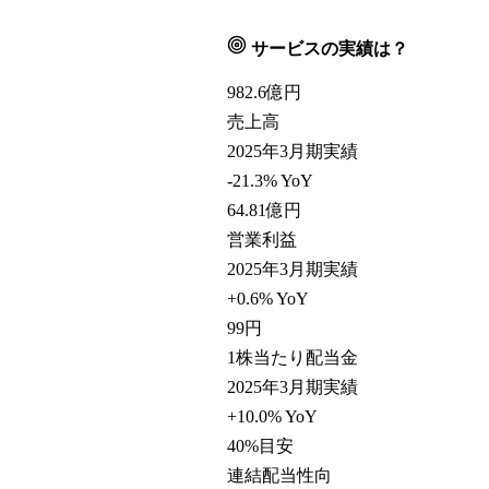
サービスの実績は？
982.6
億円
売上高
2025年3月期実績
-21.3% YoY
64.81
億円
営業利益
2025年3月期実績
+0.6% YoY
99
円
1株当たり配当金
2025年3月期実績
+10.0% YoY
40
%目安
連結配当性向