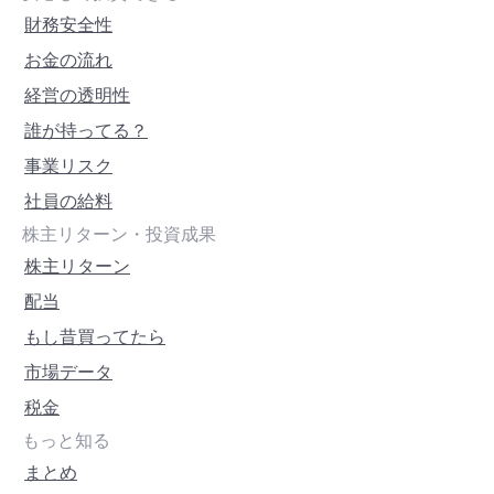
財務安全性
お金の流れ
経営の透明性
誰が持ってる？
事業リスク
社員の給料
株主リターン・投資成果
株主リターン
配当
もし昔買ってたら
市場データ
税金
もっと知る
まとめ