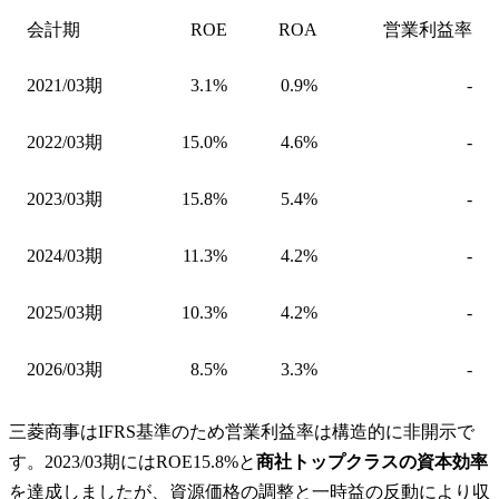
会計期
ROE
ROA
営業利益率
2021/03期
3.1%
0.9%
-
2022/03期
15.0%
4.6%
-
2023/03期
15.8%
5.4%
-
2024/03期
11.3%
4.2%
-
2025/03期
10.3%
4.2%
-
2026/03期
8.5%
3.3%
-
三菱商事はIFRS基準のため営業利益率は構造的に非開示で
す。2023/03期にはROE15.8%と
商社トップクラスの資本効率
を達成しましたが、資源価格の調整と一時益の反動により収