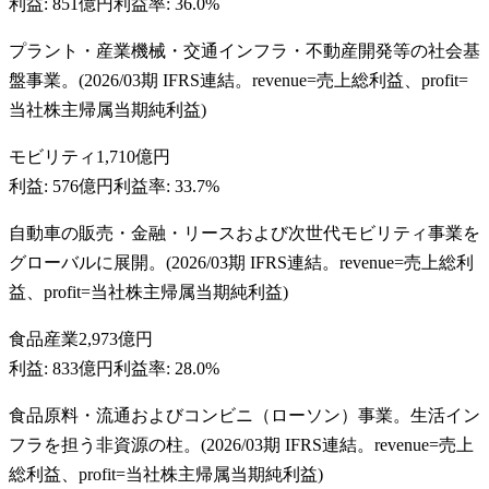
利益:
851億円
利益率:
36.0%
プラント・産業機械・交通インフラ・不動産開発等の社会基
盤事業。(2026/03期 IFRS連結。revenue=売上総利益、profit=
当社株主帰属当期純利益)
モビリティ
1,710億円
利益:
576億円
利益率:
33.7%
自動車の販売・金融・リースおよび次世代モビリティ事業を
グローバルに展開。(2026/03期 IFRS連結。revenue=売上総利
益、profit=当社株主帰属当期純利益)
食品産業
2,973億円
利益:
833億円
利益率:
28.0%
食品原料・流通およびコンビニ（ローソン）事業。生活イン
フラを担う非資源の柱。(2026/03期 IFRS連結。revenue=売上
総利益、profit=当社株主帰属当期純利益)