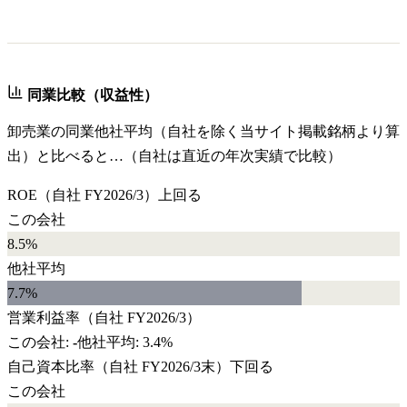
同業比較（収益性）
卸売業
の同業他社平均（自社を除く当サイト掲載銘柄より算
出）と比べると…（自社は直近の年次実績で比較）
ROE
（自社
FY2026/3
）
上回る
この会社
8.5%
他社平均
7.7
%
営業利益率
（自社
FY2026/3
）
この会社:
-
他社平均:
3.4%
自己資本比率
（自社
FY2026/3末
）
下回る
この会社