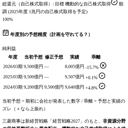
総還元（自己株式取得）
: 目標
機動的な自己株式取得
順
調
(2025年度 1兆円の自己株式取得を予定)
100
%
年度別の予想精度（計画を守れてる？）
純利益
年度
当初予想
修正予想
実績
乖離
2026/03期
9,500億円
—
8,005億円
-15.7%
2025/03期
9,500億円
—
9,507億円
+0.1%
2024/03期
9,200億円
9,500億円
9,640億円
+4.8%
当初予想 = 期初に会社が発表した数字 / 乖離 = 予想と実績の
ズレ（＋なら上振れ）
三菱商事は新経営戦略「経営戦略2027」のもと、
非資源分野