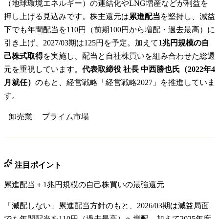
（地球環境エネルギー）の連結化やLNG増産などが利益を
押し上げる見込みです。株主還元は
累進配当
を堅持し、減益
下でも年間配当を110円（前期100円から増配・過去最高）に
引き上げ、2027/03期は125円を予定。加えて
1兆円規模の自
己株式取得
を実施し、配当と自社株買いを組み合わせた総還
元を重視しています。
代表取締役 社長 中西勝也氏（2022年4
月就任）
のもと、経営戦略「経営戦略2027」を推進していま
す。
卸売業
プライム
市場
注目ポイント
累進配当＋1兆円規模の自己株買いの最強還元
「減配しない」累進配当方針のもと、2026/03期は減益局面
でも年間配当を110円（過去最高）へ増配。加えて2025年度