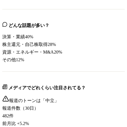
どんな話題が多い？
決算・業績
40
%
株主還元・自己株取得
28
%
資源・エネルギー・M&A
20
%
その他
12
%
メディアでどれくらい注目されてる？
報道のトーンは「
中立
」
報道件数（30日）
482
件
前月比
+
5.2
%