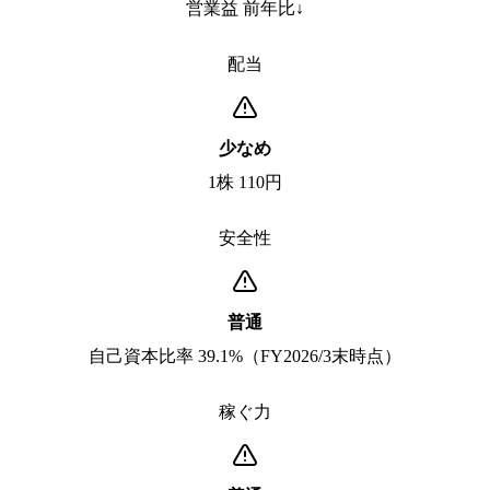
営業益 前年比↓
配当
少なめ
1株 110円
安全性
普通
自己資本比率 39.1%（FY2026/3末時点）
稼ぐ力