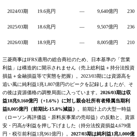
2024/03期
19.6兆円
—
9,640億円
230
2025/03期
18.6兆円
—
9,507億円
236
2026/03期
18.9兆円
—
8,005億円
210
三菱商事はIFRS適用の総合商社のため、日本基準の「営業
利益」は構造的に開示されません（売上総利益＋持分法投資
損益＋金融損益等で実態を把握）。2023/03期には資源高を
追い風に純利益1兆1,807億円のピークを記録しましたが、そ
の後は資源価格の調整局面に入っています。
2026/03期は収
益18兆9,160億円（+1.6%）に対し親会社所有者帰属当期利
益8,005億円（前期比-15.8%減益）
。前期計上の大型一時益
（ローソン再評価益・原料炭事業の売却益）の反動と、資源
安・円高が利益を押し下げました（持分法投資損益4,679億
円・税引前利益1兆961億円）。
2027/03期は純利益1兆1,000億