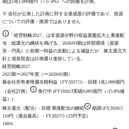
期は1兆1,000億円（+37.4%）への回復を計画。
※ 会社が公表した計画に対する達成度の評価であり、投資
についての評価・推奨ではありません
「経営戦略2027」は非資源分野の収益基盤拡大と累進配
当・総還元の継続を掲げる。2026/03期は外部環境（資源
安・円高）と前期一時益の反動による減益だが、株主還元方
針と成長投資は計画通り進捗している。
経営戦略2027
2025期〜2027年度（〜2028/03期）
親会社所有者帰属当期利益（FY2027/3）
: 目標
1兆1,000億円
（会社計画）
進行中
(FY2026/3実績8,005億円（-15.8%減
益）)
株主還元（配当）
: 目標
累進配当の継続
順調
(FY2026/3
110円（過去最高）・FY2027/3 125円予定)
100
%