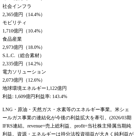
社会インフラ
2,365億円
（
14.4
%）
モビリティ
1,710億円
（
10.4
%）
食品産業
2,973億円
（
18.0
%）
S.L.C.（総合素材）
2,335億円
（
14.2
%）
電力ソリューション
2,073億円
（
12.6
%）
地球環境エネルギー
1,122億円
利益:
1,609億円
利益率:
143.4%
LNG・原油・天然ガス・水素等のエネルギー事業。米シェ
ールガス事業の連結化が今後の利益拡大を牽引。(2026/03期
IFRS連結。revenue=売上総利益、profit=当社株主帰属当期純
利益。資源・エネルギーは持分法投資損益が大きく純利益が