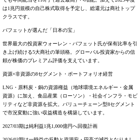
は1兆円規模の自己株式取得を予定し、総還元は商社トップ
クラスです。
バフェットが選んだ「日本の宝」
世界最大の投資家ウォーレン・バフェット氏が保有比率を引
き上げ続ける5大商社の筆頭格。グローバル投資家からの信
頼が株価のプレミアム評価を支えています。
資源×非資源の8セグメント・ポートフォリオ経営
LNG・原料炭・銅の資源権益（地球環境エネルギー・金属
資源）に加え、食品産業（ローソン）・社会インフラ・モビ
リティなど非資源を拡大。バリューチェーン型8セグメント
で市況変動に強い収益構造を構築しています。
2027/03期は純利益1兆1,000億円へ回復計画
2026/03期は一時益の反動と資源安・円高で減益となりまし