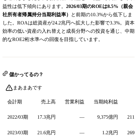
益性は低下傾向にあります。
2026/03期のROEは8.5%（親会
社所有者帰属持分当期利益率）
と前期の10.3%から低下しま
した。ROAは総資産が24.2兆円へ拡大した影響で3.3%。資本
効率の低い資産の入れ替えと成長分野への投資を通じ、中期
的なROE2桁水準への回復を目指しています。
儲かってるの？
まあまあです
会計期
売上高
営業利益
当期純利益
2022/03期
17.3兆円
—
9,375億円
211
2023/03期
21.6兆円
—
1.2兆円
269