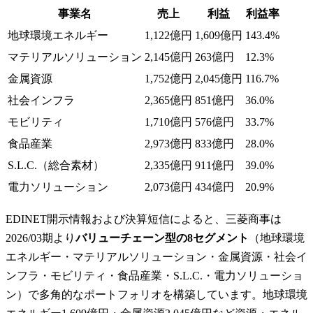
事業名
売上
利益
利益率
地球環境エネルギー
1,122億円
1,609億円
143.4%
マテリアルソリューション
2,145億円
263億円
12.3%
金属資源
1,752億円
2,045億円
116.7%
社会インフラ
2,365億円
851億円
36.0%
モビリティ
1,710億円
576億円
33.7%
食品産業
2,973億円
833億円
28.0%
S.L.C.（総合素材）
2,335億円
911億円
39.0%
電力ソリューション
2,073億円
434億円
20.9%
EDINET開示情報および決算短信によると、三菱商事は
2026/03期より
バリューチェーン型の8セグメント
（地球環境
エネルギー・マテリアルソリューション・金属資源・社会イ
ンフラ・モビリティ・食品産業・S.L.C.・電力ソリューショ
ン）で多角的なポートフォリオを構築しています。地球環境