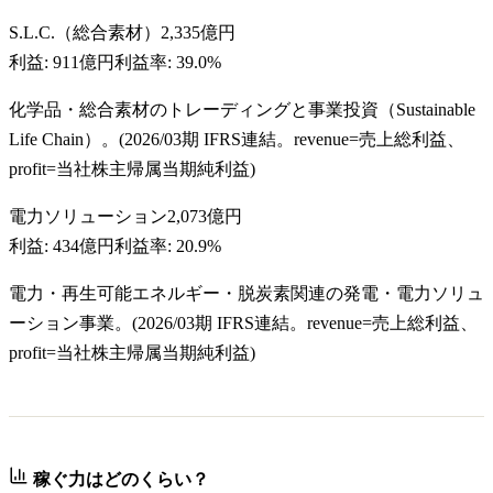
S.L.C.（総合素材）
2,335億円
利益:
911億円
利益率:
39.0%
化学品・総合素材のトレーディングと事業投資（Sustainable
Life Chain）。(2026/03期 IFRS連結。revenue=売上総利益、
profit=当社株主帰属当期純利益)
電力ソリューション
2,073億円
利益:
434億円
利益率:
20.9%
電力・再生可能エネルギー・脱炭素関連の発電・電力ソリュ
ーション事業。(2026/03期 IFRS連結。revenue=売上総利益、
profit=当社株主帰属当期純利益)
稼ぐ力はどのくらい？