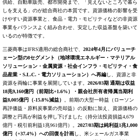
供給、自動車販売、都市開発まで、「見えないところで暮ら
しを支える」のが総合商社の本質です。資源価格の影響を受
けやすい資源事業と、食品・電力・モビリティなどの非資源
事業をバランスよく組み合わせ、安定した収益基盤を築いて
いるのが特徴です。
三菱商事はIFRS適用の総合商社で、
2024年4月にバリューチ
ェーン型の8セグメント（地球環境エネルギー・マテリアル
ソリューション・金属資源・社会インフラ・モビリティ・食
品産業・S.L.C.・電力ソリューション）へ再編
し、資源と非
資源を両輪に事業を展開しています。
2026/03期 通期は収益
18兆9,160億円（前期比+1.6%）・親会社所有者帰属当期利
益8,005億円（-15.8%減益）
。前期の大型一時益（ローソン
再評価益・原料炭事業の売却益）の反動に加え、資源価格の
調整と円高が利益を押し下げました（持分法投資損益4,679
億円・税引前利益1兆961億円）。
2027/03期は純利益1兆1,000
億円（+37.4%）への回復を計画
し、米シェールガス事業