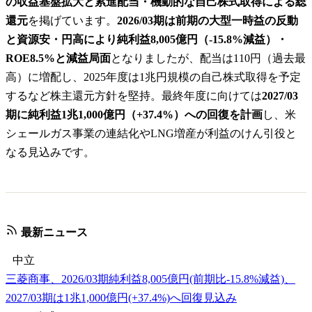
の収益基盤拡大と累進配当・機動的な自己株式取得による総
還元
を掲げています。
2026/03期は前期の大型一時益の反動
と資源安・円高により純利益8,005億円（-15.8%減益）・
ROE8.5%と減益局面
となりましたが、配当は110円（過去最
高）に増配し、2025年度は1兆円規模の自己株式取得を予定
するなど株主還元方針を堅持。最終年度に向けては
2027/03
期に純利益1兆1,000億円（+37.4%）への回復を計画
し、米
シェールガス事業の連結化やLNG増産が利益のけん引役と
なる見込みです。
最新ニュース
中立
三菱商事、2026/03期純利益8,005億円(前期比-15.8%減益)、
2027/03期は1兆1,000億円(+37.4%)へ回復見込み