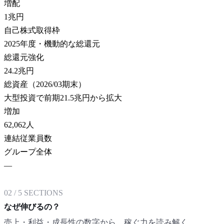
増配
1
兆円
自己株式取得枠
2025年度・機動的な総還元
総還元強化
24.2
兆円
総資産（2026/03期末）
大型投資で前期21.5兆円から拡大
増加
62,062
人
連結従業員数
グループ全体
—
02
/
5
SECTIONS
なぜ伸びるの？
売上・利益・成長性の数字から、稼ぐ力を読み解く