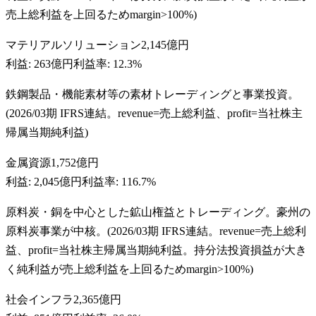
売上総利益を上回るためmargin>100%)
マテリアルソリューション
2,145億円
利益:
263億円
利益率:
12.3%
鉄鋼製品・機能素材等の素材トレーディングと事業投資。
(2026/03期 IFRS連結。revenue=売上総利益、profit=当社株主
帰属当期純利益)
金属資源
1,752億円
利益:
2,045億円
利益率:
116.7%
原料炭・銅を中心とした鉱山権益とトレーディング。豪州の
原料炭事業が中核。(2026/03期 IFRS連結。revenue=売上総利
益、profit=当社株主帰属当期純利益。持分法投資損益が大き
く純利益が売上総利益を上回るためmargin>100%)
社会インフラ
2,365億円