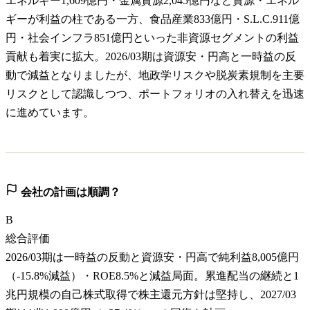
エネルギー1,609億円・金属資源2,045億円など資源・エネル
ギーが利益の柱である一方、食品産業833億円・S.L.C.911億
円・社会インフラ851億円といった非資源セグメントの利益
貢献も着実に拡大。2026/03期は資源安・円高と一時益の反
動で減益となりましたが、地政学リスクや脱炭素規制を主要
リスクとして認識しつつ、ポートフォリオの入れ替えを迅速
に進めています。
会社の計画は順調？
B
総合評価
2026/03期は一時益の反動と資源安・円高で純利益8,005億円
（-15.8%減益）・ROE8.5%と減益局面。累進配当の継続と1
兆円規模の自己株式取得で株主還元方針は堅持し、2027/03