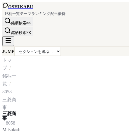
OSHI
KABU
銘柄一覧
テーマ
ランキング
配当
優待
銘柄検索
⌘K
銘柄検索
⌘K
JUMP
トッ
プ
銘柄一
覧
8058
三菱商
事
三菱商
事
8058
Mitsubishi