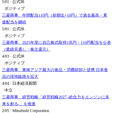
5/01
·
公式IR
ポジティブ
三菱商事、年間配当110円（前期比+10円）で過去最高・累
進配当を継続
5/01
·
公式IR
ポジティブ
三菱商事、2025年度に自己株式取得1兆円・110円配当を公表
（業績見通し・株主還元）
4/03
·
公式IR
ポジティブ
三菱商事、東南アジア最大の食品・消費財卸と提携 日本食
品の現地販路を拡大
4/04
·
日本経済新聞
中立
三菱商事、経営戦略「経営戦略2027 -総合力をエンジンに未
来を創る-」を推進
2/05
·
Mitsubishi Corporation