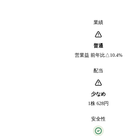
業績
普通
営業益 前年比△10.4%
配当
少なめ
1株 628円
安全性