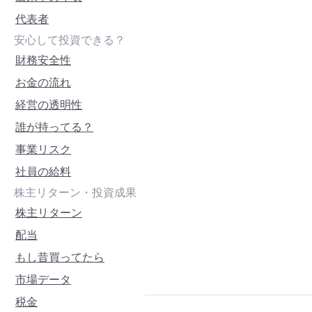
代表者
安心して投資できる？
財務安全性
お金の流れ
経営の透明性
誰が持ってる？
事業リスク
社員の給料
株主リターン・投資成果
株主リターン
配当
もし昔買ってたら
市場データ
税金