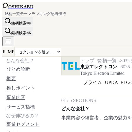
OSHI
KABU
銘柄一覧
テーマ
ランキング
配当
優待
銘柄検索
⌘K
銘柄検索
⌘K
JUMP
どんな会社？
トップ
銘柄一覧
8035
東京エレクトロン
8035
ひとめ診断
Tokyo Electron Limited
概要
プライム
UPDATED
2
推しポイント
事業内容
01
/
5
SECTIONS
サービス指標
どんな会社？
なぜ伸びるの？
事業内容や経営者、企業の魅力
事業セグメント