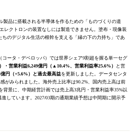
タル製品に搭載される半導体を作るための「ものづくりの道
東京エレクトロンの装置なしには製造できません。塗布・現像装
たちのデジタル生活の根幹を支える「縁の下の力持ち」であ
（コータ・デベロッパ）では世界シェア9割超を握る単一セグ
）・営業利益6,249億円（▲10.4%、営業利益率25.6%）
と営
4億円（+5.6%）と過去最高益
を更新しました。データセンタ
がみられました。海外売上比率は90.2%、国内売上高は前
盤を背景に、中期経営計画では売上高3兆円・営業利益率35%以
邁進しています。2027/03期の通期業績予想は中間期に開示予