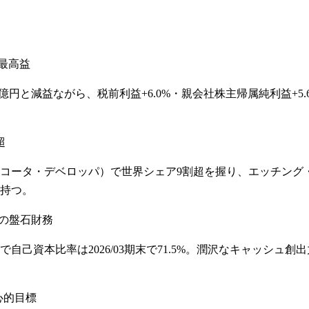
去最高益
249億円と減益ながら、税前利益+6.0%・親会社株主帰属純利益+5
超
コータ・デベロッパ）で世界シェア9割超を握り、エッチング
持つ。
超の盤石財務
己資本比率は2026/03期末で71.5%。潤沢なキャッシュ創出力
心的目標