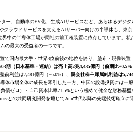
ンター、自動車のEV化、生成AIサービスなど、あらゆるデジ
GPTやクラウドサービスを支えるAIサーバー向けの半導体も、
世界中の半導体工場が同社の前工程装置に依存しています。私
ームの最大の受益者の一つです。
置で国内最大手・世界3位前後の地位を誇り、塗布・現像装置
26/03期（日本基準・連結）は売上高2兆4,435億円（前期比+0.5%
利益は7,481億円（+6.0%）、
親会社株主帰属純利益は5,74
半導体市場全体の成長を牽引した一方、中国の設備投資には一服感
利子負債ゼロ）・自己資本比率71.5%という極めて健全な財務基
・imecとの共同研究開発を通じて2nm世代以降の先端技術確立に