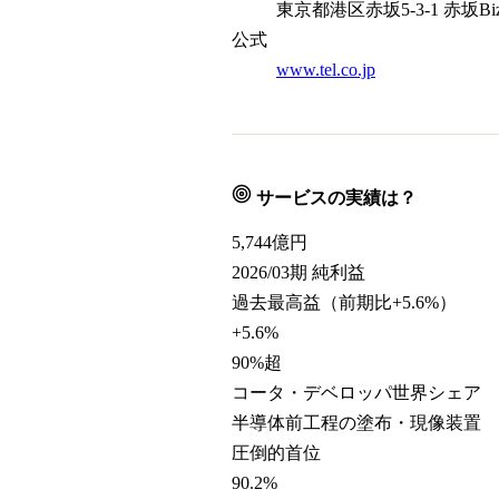
東京都港区赤坂5-3-1 赤坂B
公式
www.tel.co.jp
サービスの実績は？
5,744
億円
2026/03期 純利益
過去最高益（前期比+5.6%）
+5.6%
90%超
コータ・デベロッパ世界シェア
半導体前工程の塗布・現像装置
圧倒的首位
90.2
%