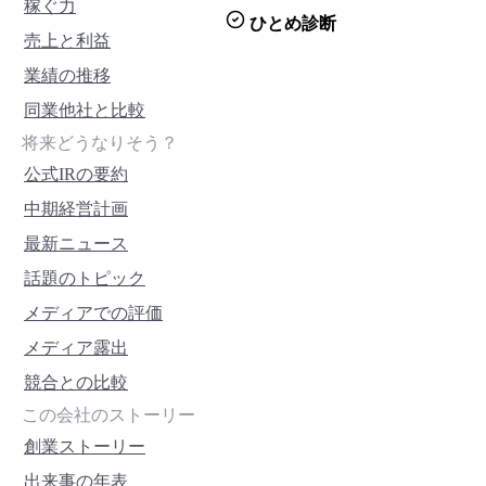
稼ぐ力
ひとめ診断
売上と利益
業績の推移
同業他社と比較
将来どうなりそう？
公式IRの要約
中期経営計画
最新ニュース
話題のトピック
メディアでの評価
メディア露出
競合との比較
この会社のストーリー
創業ストーリー
出来事の年表