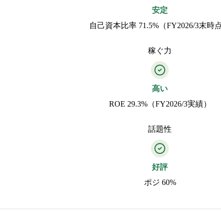
安定
自己資本比率 71.5%（FY2026/3末時
稼ぐ力
高い
ROE 29.3%（FY2026/3実績）
話題性
好評
ポジ 60%