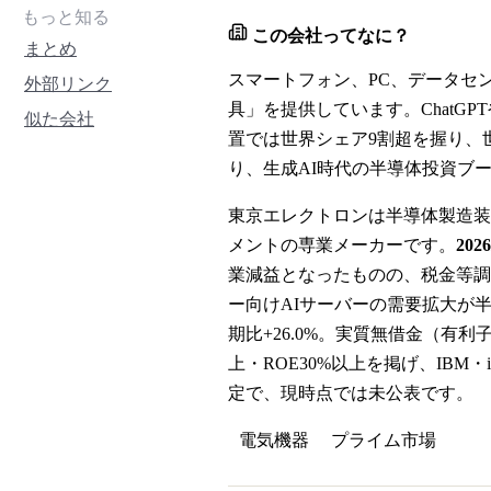
もっと知る
この会社ってなに？
まとめ
スマートフォン、PC、データセ
外部リンク
具」を提供しています。Chat
似た会社
置では世界シェア9割超を握り、
り、生成AI時代の半導体投資ブ
東京エレクトロンは半導体製造装
メントの専業メーカーです。
20
業減益となったものの、税金等調整前
ー向けAIサーバーの需要拡大が
期比+26.0%。実質無借金（有
上・ROE30%以上を掲げ、IBM
定で、現時点では未公表です。
電気機器
プライム
市場