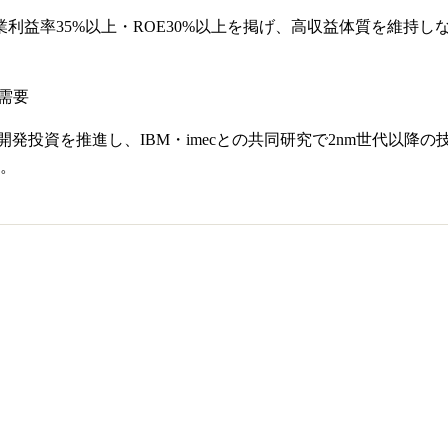
益率35%以上・ROE30%以上を掲げ、高収益体質を維持しながら成
I需要
究開発投資を推進し、IBM・imecとの共同研究で2nm世代以
。