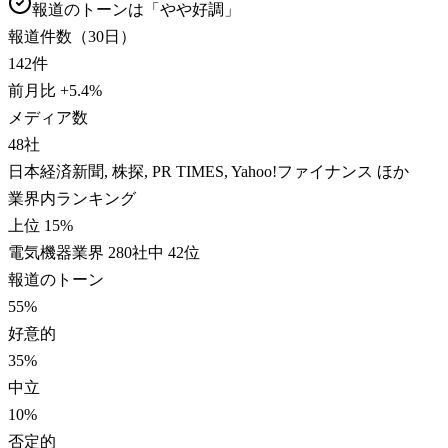
報道のトーンは「
やや好調
」
報道件数（30日）
142
件
前月比
+
5.4
%
メディア数
48
社
日本経済新聞, 株探, PR TIMES, Yahoo!ファイナンス ほか
業界内ランキング
上位 15%
電気機器業界 280社中 42位
報道のトーン
55
%
好意的
35
%
中立
10
%
否定的