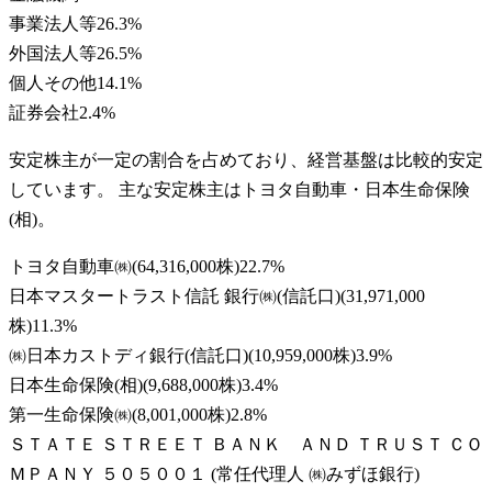
事業法人等
26.3
%
外国法人等
26.5
%
個人その他
14.1
%
証券会社
2.4
%
安定株主が一定の割合を占めており、経営基盤は比較的安定
しています。 主な安定株主はトヨタ自動車・日本生命保険
(相)。
トヨタ自動車㈱
(
64,316,000株
)
22.7
%
日本マスタートラスト信託 銀行㈱(信託口)
(
31,971,000
株
)
11.3
%
㈱日本カストディ銀行(信託口)
(
10,959,000株
)
3.9
%
日本生命保険(相)
(
9,688,000株
)
3.4
%
第一生命保険㈱
(
8,001,000株
)
2.8
%
ＳＴＡＴＥ ＳＴＲＥＥＴ ＢＡＮＫ ＡＮＤ ＴＲＵＳＴ ＣＯ
ＭＰＡＮＹ ５０５００１ (常任代理人 ㈱みずほ銀行)