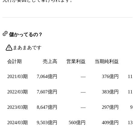
儲かってるの？
まあまあです
会計期
売上高
営業利益
当期純利益
2021/03期
7,064億円
—
376億円
11
2022/03期
7,607億円
—
383億円
11
2023/03期
8,647億円
—
297億円
9
2024/03期
9,503億円
560億円
409億円
13