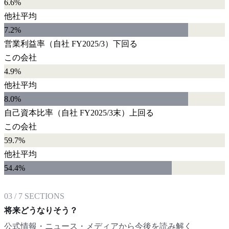
6.6%
他社平均
7.2
%
営業利益率
（自社
FY2025/3
）
下回る
この会社
4.9%
他社平均
8.0
%
自己資本比率
（自社
FY2025/3末
）
上回る
この会社
59.7%
他社平均
54.4
%
03
/
7
SECTIONS
将来どうなりそう？
公式情報・ニュース・メディアから今後を読み解く