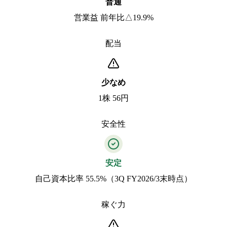
普通
営業益 前年比△19.9%
配当
少なめ
1株 56円
安全性
安定
自己資本比率 55.5%（3Q FY2026/3末時点）
稼ぐ力