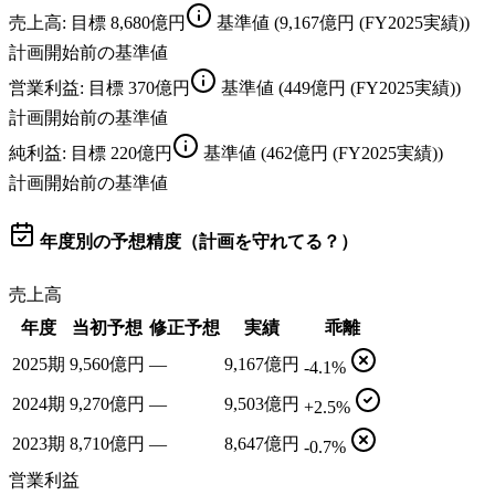
売上高
: 目標
8,680億円
基準値
(9,167億円 (FY2025実績))
計画開始前の基準値
営業利益
: 目標
370億円
基準値
(449億円 (FY2025実績))
計画開始前の基準値
純利益
: 目標
220億円
基準値
(462億円 (FY2025実績))
計画開始前の基準値
年度別の予想精度（計画を守れてる？）
売上高
年度
当初予想
修正予想
実績
乖離
2025期
9,560億円
—
9,167億円
-4.1%
2024期
9,270億円
—
9,503億円
+2.5%
2023期
8,710億円
—
8,647億円
-0.7%
営業利益