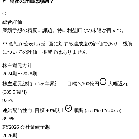
会社の計画は順調？
C
総合評価
業績予想の精度に課題。特に利益面での未達が目立つ。
※ 会社が公表した計画に対する達成度の評価であり、投資
についての評価・推奨ではありません
株主還元方針
2024期〜2028期
株主還元総額（5ヶ年累計）
: 目標
3,500億円
大幅遅れ
(335.5億円)
9.6
%
連結配当性向
: 目標
40%以上
順調
(35.8% (FY2025))
89.5
%
FY2026 会社業績予想
2026期