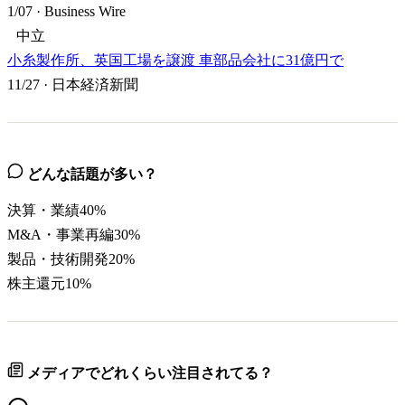
1/07
·
Business Wire
中立
小糸製作所、英国工場を譲渡 車部品会社に31億円で
11/27
·
日本経済新聞
どんな話題が多い？
決算・業績
40
%
M&A・事業再編
30
%
製品・技術開発
20
%
株主還元
10
%
メディアでどれくらい注目されてる？