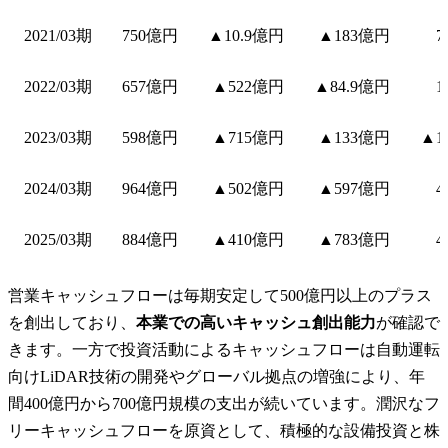
2021/03期
750億円
▲10.9億円
▲183億円
7
2022/03期
657億円
▲522億円
▲84.9億円
1
2023/03期
598億円
▲715億円
▲133億円
▲1
2024/03期
964億円
▲502億円
▲597億円
4
2025/03期
884億円
▲410億円
▲783億円
4
営業キャッシュフローは毎期安定して500億円以上のプラス
を創出しており、
本業での高いキャッシュ創出能力
が確認で
きます。一方で投資活動によるキャッシュフローは自動運転
向けLiDAR技術の開発やグローバル拠点の増強により、年
間400億円から700億円規模の支出が続いています。潤沢なフ
リーキャッシュフローを原資として、積極的な設備投資と株