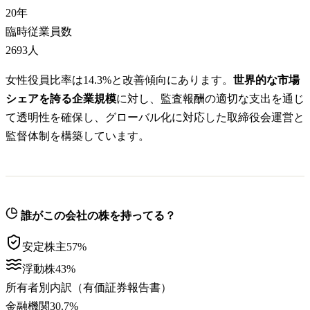
20
年
臨時従業員数
2693
人
女性役員比率は14.3%と改善傾向にあります。
世界的な市場
シェアを誇る企業規模
に対し、監査報酬の適切な支出を通じ
て透明性を確保し、グローバル化に対応した取締役会運営と
監督体制を構築しています。
誰がこの会社の株を持ってる？
安定株主
57
%
浮動株
43
%
所有者別内訳（有価証券報告書）
金融機関
30.7
%