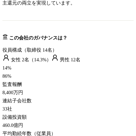
主還元の両立を実現しています。
この会社のガバナンスは？
役員構成（取締役
14
名）
女性
2
名（
14.3%
）
男性
12
名
14
%
86
%
監査報酬
8,400万円
連結子会社数
33
社
設備投資額
460.0億円
平均勤続年数（従業員）