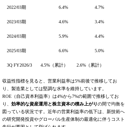
2022/03期
6.4%
4.7%
2023/03期
4.6%
3.4%
2024/03期
5.9%
4.4%
2025/03期
6.6%
5.0%
3Q FY2026/3
4.5%（累計）
2.6%（累計）
収益性指標を見ると、営業利益率は5%前後で推移してお
り、製造業としては堅調な水準を維持しています。
ROE（自己資本利益率）は4%から7%の範囲で推移してお
り、
効率的な資産運用と株主資本の積み上がり
の間で均衡を
図っている状況です。近年の営業利益率の低下は、新技術へ
の研究開発投資やグローバル生産体制の最適化に伴うコスト
先行が要因として挙げられます。