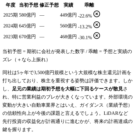
年度
当初予想
修正予想
実績
乖離
2025期
580億円
—
449億円
-22.6%
2024期
645億円
—
560億円
-13.2%
2023期
670億円
—
468億円
-30.1%
当初予想 = 期初に会社が発表した数字 / 乖離 = 予想と実績の
ズレ（＋なら上振れ）
同社は5ヶ年で3,500億円規模という大規模な株主還元計画を
打ち出しており、株主を重視する姿勢は評価できます。しか
し、
足元の業績は期初予想を大幅に下回るケースが散見
さ
れ、特に営業利益のブレが大きくなっています。外部環境の
変動が大きい自動車業界とはいえ、ガイダンス（業績予想）
の信頼性向上が今後の課題と言えるでしょう。LiDARなど
先行投資の収益化が計画通りに進むかが、将来の計画達成の
鍵を握ります。