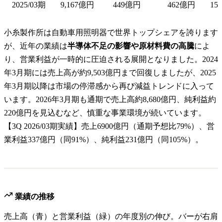
2025/03期
9,167億円
449億円
462億円
15
小糸製作所は自動車用照明器で世界トップシェアを誇ります
が、近年の業績は
半導体不足の影響や原材料費の高騰
によ
り、営業利益が一時的に圧迫される展開となりました。2024
年3月期には売上高が約9,503億円まで回復しましたが、2025
年3月期以降は市場の停滞感から再び減益トレンドに入って
います。2026年3月期も通期で売上高約8,680億円、純利益約
220億円を見込むなど、慎重な事業環境が続いています。
【3Q 2026/03期実績】売上6900億円（通期予想比79%）、営
業利益337億円（同91%）、純利益231億円（同105%）。
業績の推移
売上高（青）と営業利益（緑）の年度別の伸び。バーが右肩