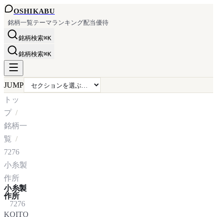
OSHI
KABU
銘柄一覧
テーマ
ランキング
配当
優待
銘柄検索
⌘K
銘柄検索
⌘K
JUMP
トッ
プ
銘柄一
覧
7276
小糸製
作所
小糸製
作所
7276
KOITO