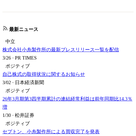
最新ニュース
中立
株式会社小糸製作所の最新プレスリリース一覧を配信
3/26
·
PR TIMES
ポジティブ
自己株式の取得状況に関するお知らせ
3/02
·
日本経済新聞
ポジティブ
26年3月期第3四半期累計の連結経常利益は前年同期比14.3％
増
1/30
·
松井証券
ポジティブ
セプトン、小糸製作所による買収完了を発表