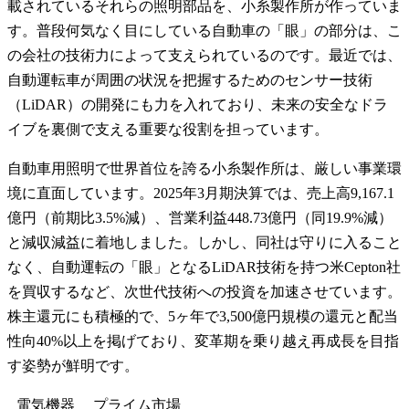
載されているそれらの照明部品を、小糸製作所が作っていま
す。普段何気なく目にしている自動車の「眼」の部分は、こ
の会社の技術力によって支えられているのです。最近では、
自動運転車が周囲の状況を把握するためのセンサー技術
（LiDAR）の開発にも力を入れており、未来の安全なドラ
イブを裏側で支える重要な役割を担っています。
自動車用照明で世界首位を誇る小糸製作所は、厳しい事業環
境に直面しています。2025年3月期決算では、売上高9,167.1
億円（前期比3.5%減）、営業利益448.73億円（同19.9%減）
と減収減益に着地しました。しかし、同社は守りに入ること
なく、自動運転の「眼」となるLiDAR技術を持つ米Cepton社
を買収するなど、次世代技術への投資を加速させています。
株主還元にも積極的で、5ヶ年で3,500億円規模の還元と配当
性向40%以上を掲げており、変革期を乗り越え再成長を目指
す姿勢が鮮明です。
電気機器
プライム
市場