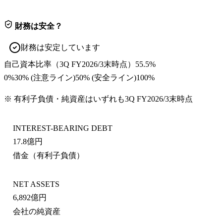
財務は安全？
財務は安定しています
自己資本比率
（
3Q FY2026/3末
時点）
55.5%
0%
30
% (注意ライン)
50
% (安全ライン)
100%
※ 有利子負債・純資産はいずれも
3Q FY2026/3末
時点
INTEREST-BEARING DEBT
17.8億円
借金（有利子負債）
NET ASSETS
6,892億円
会社の純資産