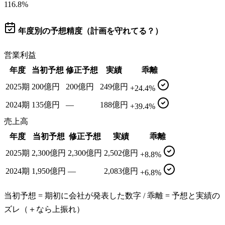
116.8
%
年度別の予想精度（計画を守れてる？）
営業利益
年度
当初予想
修正予想
実績
乖離
2025期
200億円
200億円
249億円
+24.4%
2024期
135億円
—
188億円
+39.4%
売上高
年度
当初予想
修正予想
実績
乖離
2025期
2,300億円
2,300億円
2,502億円
+8.8%
2024期
1,950億円
—
2,083億円
+6.8%
当初予想 = 期初に会社が発表した数字 / 乖離 = 予想と実績の
ズレ（＋なら上振れ）