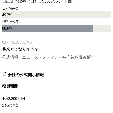
自己資本比率
（自社
FY2025/3末
）
下回る
この会社
49.2%
他社平均
60.6
%
03
/
7
SECTIONS
将来どうなりそう？
公式情報・ニュース・メディアから今後を読み解く
会社の公式開示情報
役員報酬
4億2,200万円
5
名の合計