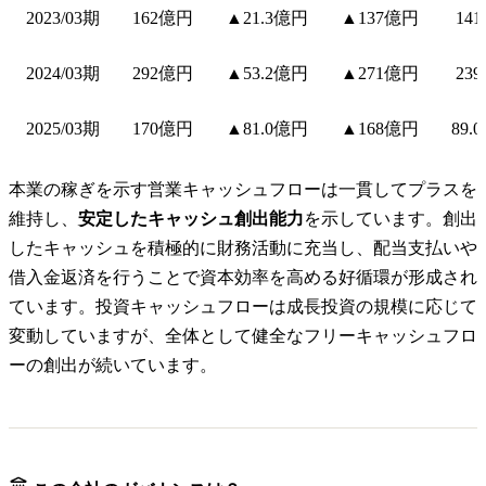
2023/03期
162億円
▲21.3億円
▲137億円
14
2024/03期
292億円
▲53.2億円
▲271億円
23
2025/03期
170億円
▲81.0億円
▲168億円
89.
本業の稼ぎを示す営業キャッシュフローは一貫してプラスを
維持し、
安定したキャッシュ創出能力
を示しています。創出
したキャッシュを積極的に財務活動に充当し、配当支払いや
借入金返済を行うことで資本効率を高める好循環が形成され
ています。投資キャッシュフローは成長投資の規模に応じて
変動していますが、全体として健全なフリーキャッシュフロ
ーの創出が続いています。