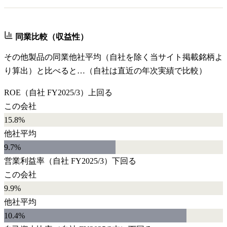
同業比較（収益性）
その他製品
の同業他社平均（自社を除く当サイト掲載銘柄よ
り算出）と比べると…（自社は直近の年次実績で比較）
ROE
（自社
FY2025/3
）
上回る
この会社
15.8%
他社平均
9.7
%
営業利益率
（自社
FY2025/3
）
下回る
この会社
9.9%
他社平均
10.4
%