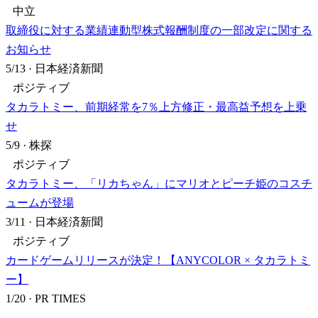
中立
取締役に対する業績連動型株式報酬制度の一部改定に関する
お知らせ
5/13
·
日本経済新聞
ポジティブ
タカラトミー、前期経常を7％上方修正・最高益予想を上乗
せ
5/9
·
株探
ポジティブ
タカラトミー、「リカちゃん」にマリオとピーチ姫のコスチ
ュームが登場
3/11
·
日本経済新聞
ポジティブ
カードゲームリリースが決定！【ANYCOLOR × タカラトミ
ー】
1/20
·
PR TIMES