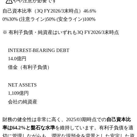
やや注意が必要です
自己資本比率
（
3Q FY2026/3末
時点）
46.6%
0%
30
% (注意ライン)
50
% (安全ライン)
100%
※ 有利子負債・純資産はいずれも
3Q FY2026/3末
時点
INTEREST-BEARING DEBT
14.0億円
借金（有利子負債）
NET ASSETS
1,109億円
会社の純資産
財務の健全性は非常に高く、2025/03期時点での
自己資本比
率は64.2%と盤石な水準
を維持しています。有利子負債を適
切に管理しながらも、潤沢な現預金を背景とした安定した資