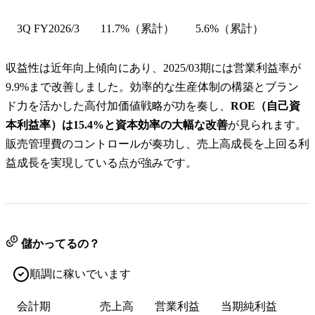
3Q FY2026/3
11.7%（累計）
5.6%（累計）
収益性は近年向上傾向にあり、2025/03期には営業利益率が
9.9%まで改善しました。効率的な生産体制の構築とブラン
ド力を活かした高付加価値戦略が功を奏し、
ROE（自己資
本利益率）は15.4%と資本効率の大幅な改善
が見られます。
販売管理費のコントロールが奏功し、売上高成長を上回る利
益成長を実現している点が強みです。
儲かってるの？
順調に稼いでいます
会計期
売上高
営業利益
当期純利益