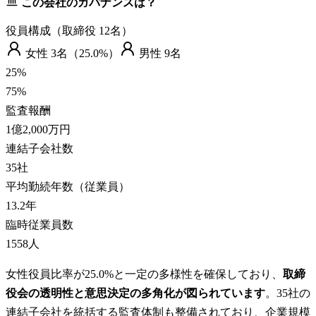
この会社のガバナンスは？
役員構成（取締役
12
名）
女性
3
名（
25.0%
）
男性
9
名
25
%
75
%
監査報酬
1億2,000万円
連結子会社数
35
社
平均勤続年数（従業員）
13.2
年
臨時従業員数
1558
人
女性役員比率が25.0%と一定の多様性を確保しており、
取締
役会の透明性と意思決定の多角化が図られています
。35社の
連結子会社を統括する監査体制も整備されており、企業規模