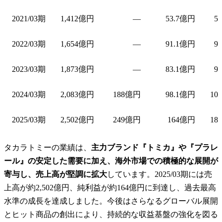
2021/03期
1,412億円
—
53.7億円
5
2022/03期
1,654億円
—
91.1億円
9
2023/03期
1,873億円
—
83.1億円
9
2024/03期
2,083億円
188億円
98.1億円
10
2025/03期
2,502億円
249億円
164億円
18
タカラトミーの業績は、
主力ブランド『トミカ』や『プラレ
ール』の安定した需要に加え、海外市場での積極的な展開が
寄与し、売上高が堅調に拡大
しています。2025/03期には売
上高が約2,502億円、純利益が約164億円に到達し、過去最高
水準の成長を達成しました。今後はさらなるグローバル展開
とヒット商品の創出により、持続的な収益基盤の強化を図る