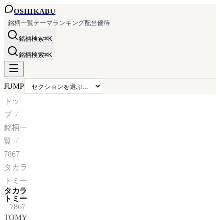
OSHI
KABU
銘柄一覧
テーマ
ランキング
配当
優待
銘柄検索
⌘K
銘柄検索
⌘K
JUMP
トッ
プ
銘柄一
覧
7867
タカラ
トミー
タカラ
トミー
7867
TOMY