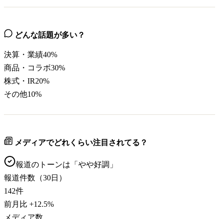
どんな話題が多い？
決算・業績
40
%
商品・コラボ
30
%
株式・IR
20
%
その他
10
%
メディアでどれくらい注目されてる？
報道のトーンは「
やや好調
」
報道件数（30日）
142
件
前月比
+
12.5
%
メディア数