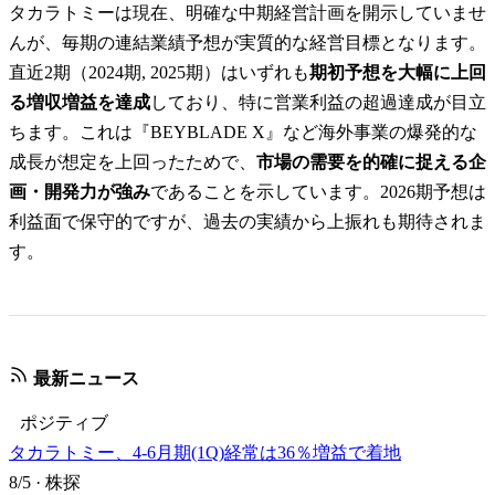
タカラトミーは現在、明確な中期経営計画を開示していませ
んが、毎期の連結業績予想が実質的な経営目標となります。
直近2期（2024期, 2025期）はいずれも
期初予想を大幅に上回
る増収増益を達成
しており、特に営業利益の超過達成が目立
ちます。これは『BEYBLADE X』など海外事業の爆発的な
成長が想定を上回ったためで、
市場の需要を的確に捉える企
画・開発力が強み
であることを示しています。2026期予想は
利益面で保守的ですが、過去の実績から上振れも期待されま
す。
最新ニュース
ポジティブ
タカラトミー、4-6月期(1Q)経常は36％増益で着地
8/5
·
株探