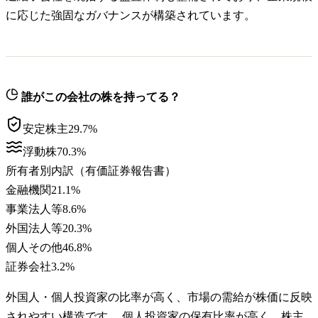
に応じた強固なガバナンスが構築されています。
誰がこの会社の株を持ってる？
安定株主
29.7
%
浮動株
70.3
%
所有者別内訳（有価証券報告書）
金融機関
21.1
%
事業法人等
8.6
%
外国法人等
20.3
%
個人その他
46.8
%
証券会社
3.2
%
外国人・個人投資家の比率が高く、市場の需給が株価に反映
されやすい構造です。 個人投資家の保有比率が高く、株主