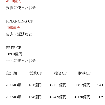
-81.0億円
投資に使ったお金
FINANCING CF
-168億円
借入・返済など
FREE CF
+
89.0億円
手元に残ったお金
会計期
営業CF
投資CF
財務CF
2021/03期
181億円
▲86.1億円
68.2億円
94.
2022/03期
164億円
▲24.9億円
▲130億円
13