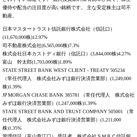
優待や配当の注目度が高い銘柄です。 主な安定株主は司不
動産。
日本マスタートラスト信託銀行株式会社（信託口）
(
11,670,000株
)
12.97
%
司不動産株式会社
(
6,565,000株
)
7.3
%
株式会社日本カストディ銀行（信託口）
(
3,844,000株
)
4.27
%
富山 幹太郎
(
1,703,000株
)
1.89
%
STATE STREET BANK WEST CLIENT - TREATY 505234
（常任代理人 株式会社みずほ銀行決済営業部）
(
1,249,000
株
)
1.39
%
JP MORGAN CHASE BANK 385781 （常任代理人 株式会社
みずほ銀行決済営業部）
(
1,247,000株
)
1.39
%
STATE STREET BANK AND TRUST COMPANY 505001 （常
任代理人 株式会社みずほ銀行決済営業部）
(
1,211,000
株
)
1.35
%
管理信託（富山章江口） 受託者 株式会社ＳＭＢＣ信託銀