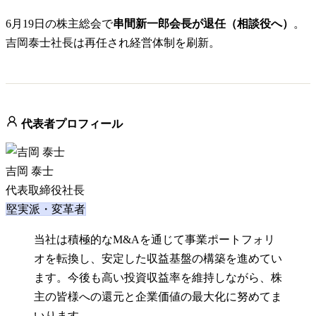
6月19日の株主総会で
串間新一郎会長が退任（相談役へ）
。
吉岡泰士社長は再任され経営体制を刷新。
代表者プロフィール
吉岡 泰士
代表取締役社長
堅実派・変革者
当社は積極的なM&Aを通じて事業ポートフォリ
オを転換し、安定した収益基盤の構築を進めてい
ます。今後も高い投資収益率を維持しながら、株
主の皆様への還元と企業価値の最大化に努めてま
いります。