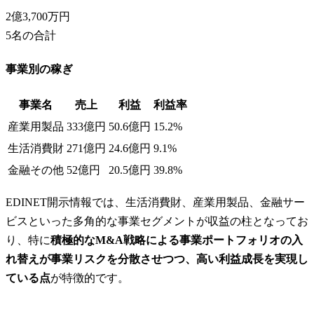
2億3,700万円
5
名の合計
事業別の稼ぎ
事業名
売上
利益
利益率
産業用製品
333億円
50.6億円
15.2%
生活消費財
271億円
24.6億円
9.1%
金融その他
52億円
20.5億円
39.8%
EDINET開示情報では、生活消費財、産業用製品、金融サー
ビスといった多角的な事業セグメントが収益の柱となってお
り、特に
積極的なM&A戦略による事業ポートフォリオの入
れ替えが事業リスクを分散させつつ、高い利益成長を実現し
ている点
が特徴的です。