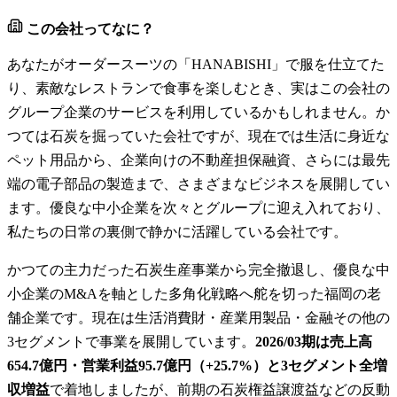
この会社ってなに？
あなたがオーダースーツの「HANABISHI」で服を仕立てた
り、素敵なレストランで食事を楽しむとき、実はこの会社の
グループ企業のサービスを利用しているかもしれません。か
つては石炭を掘っていた会社ですが、現在では生活に身近な
ペット用品から、企業向けの不動産担保融資、さらには最先
端の電子部品の製造まで、さまざまなビジネスを展開してい
ます。優良な中小企業を次々とグループに迎え入れており、
私たちの日常の裏側で静かに活躍している会社です。
かつての主力だった石炭生産事業から完全撤退し、優良な中
小企業のM&Aを軸とした多角化戦略へ舵を切った福岡の老
舗企業です。現在は生活消費財・産業用製品・金融その他の
3セグメントで事業を展開しています。
2026/03期は売上高
654.7億円・営業利益95.7億円（+25.7%）と3セグメント全増
収増益
で着地しましたが、前期の石炭権益譲渡益などの反動