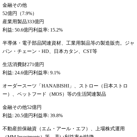
金融その他
52億円
（
7.9
%）
産業用製品
333億円
利益:
50.6億円
利益率:
15.2%
半導体・電子部品関連資材、工業用製品等の製造販売。ジャ
パン・チェーン・HD、日本カタン、CST等
生活消費財
271億円
利益:
24.6億円
利益率:
9.1%
オーダースーツ「HANABISHI」、ストロー（日本ストロ
ー）、ペットフード（MOS）等の生活関連製品
金融その他
52億円
利益:
20.5億円
利益率:
39.8%
不動産担保融資（エム・アール・エフ）、上場株式運用
（MM Investments）等。高い利益率が特徴