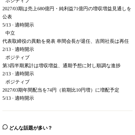
ポジティブ
2027/03期は売上680億円・純利益71億円の増収増益見通しを
公表
5/13
·
適時開示
中立
代表取締役の異動を発表 串間会長が退任、吉岡社長は再任
2/13
·
適時開示
ポジティブ
第3四半期累計は増収増益、通期予想に対し順調な進捗
2/13
·
適時開示
ポジティブ
2027/03期年間配当を74円（前期比10円増）に増配予定
5/13
·
適時開示
どんな話題が多い？