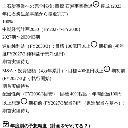
非石炭事業への完全転換
: 目標
石炭事業撤退
達成
(2023
年に石炭生産事業から撤退完了)
100
%
中期経営計画2030（FY2027〜FY2030）
2027期〜2030/03期
連結純利益（FY2030/3）
: 目標
100億円以上
期初前
(初年
度FY2027/3 純利益予想71億円)
期首実績待ち
M&A・投資総額（4カ年累計）
: 目標
400億円以上
期初前
(FY2027/3より執行開始)
期首実績待ち
配当性向（FY2030/3目安）
: 目標
40%程度・年間配当100円
以上想定
期初前
(FY2027/3配当74円（累進配当を基本）)
期首実績待ち
年度別の予想精度（計画を守れてる？）