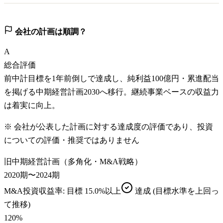
会社の計画は順調？
A
総合評価
前中計目標を1年前倒しで達成し、純利益100億円・累進配当
を掲げる中期経営計画2030へ移行。継続事業ベースの収益力
は着実に向上。
※ 会社が公表した計画に対する達成度の評価であり、投資
についての評価・推奨ではありません
旧中期経営計画（多角化・M&A戦略）
2020期〜2024期
M&A投資収益率
: 目標
15.0%以上
達成
(目標水準を上回っ
て推移)
120
%