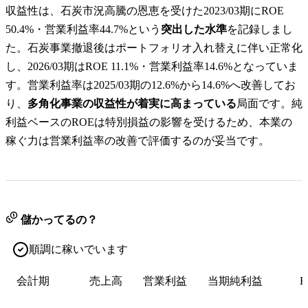
収益性は、石炭市況高騰の恩恵を受けた2023/03期にROE
50.4%・営業利益率44.7%という
突出した水準
を記録しまし
た。石炭事業撤退後はポートフォリオ入れ替えに伴い正常化
し、2026/03期はROE 11.1%・営業利益率14.6%となっていま
す。営業利益率は2025/03期の12.6%から14.6%へ改善してお
り、
多角化事業の収益性が着実に高まっている
局面です。純
利益ベースのROEは特別損益の影響を受けるため、本業の
稼ぐ力は営業利益率の改善で評価するのが妥当です。
儲かってるの？
順調に稼いでいます
会計期
売上高
営業利益
当期純利益
E