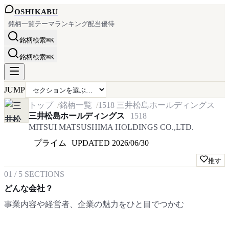
OSHI
KABU
銘柄一覧
テーマ
ランキング
配当
優待
銘柄検索
⌘K
銘柄検索
⌘K
JUMP
トップ
銘柄一覧
1518
三井松島ホールディングス
三井松島ホールディングス
1518
MITSUI MATSUSHIMA HOLDINGS CO.,LTD.
プライム
UPDATED
2026/06/30
推す
01
/
5
SECTIONS
どんな会社？
事業内容や経営者、企業の魅力をひと目でつかむ