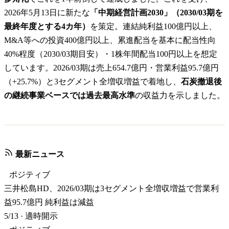
2026年5月13日に新たな
「中期経営計画2030」（2030/03期を
最終年度とする4カ年）
を策定。連結純利益100億円以上、
M&A等への投資400億円以上、累進配当を基本に配当性向
40%程度（2030/03期目安）・1株年間配当100円以上を想定
しています。2026/03期は売上654.7億円・営業利益95.7億円
（+25.7%）と3セグメント全増収増益で着地し、
石炭撤退後
の継続事業ベースでは過去最高水準
の収益力を示しました。
最新ニュース
ポジティブ
三井松島HD、2026/03期は3セグメント全増収増益で営業利
益95.7億円 純利益は減益
5/13
·
適時開示