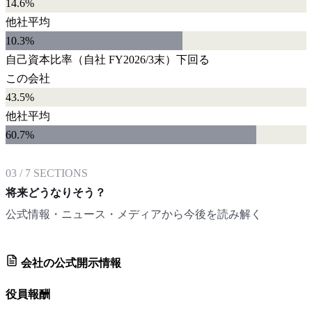
14.6%
他社平均
10.3
%
自己資本比率
（自社
FY2026/3末
）
下回る
この会社
43.5%
他社平均
60.7
%
03
/
7
SECTIONS
将来どうなりそう？
公式情報・ニュース・メディアから今後を読み解く
会社の公式開示情報
役員報酬