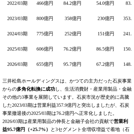
2022/03期
466億円
84.2億円
54.0億円
83.
2023/03期
800億円
358億円
230億円
353.
2024/03期
775億円
252億円
151億円
241.
2025/03期
606億円
76.2億円
86.5億円
150.
2026/03期
655億円
95.7億円
67.2億円
148.
三井松島ホールディングスは、かつての主力だった石炭事業
からの
多角化転換に成功
し、生活消費財・産業用製品・金融
その他の3事業を展開しています。石炭市況が歴史的に高騰
した2023/03期は営業利益357.9億円と突出しましたが、石炭
事業撤退後の2025/03期は76.2億円へ正常化しました。
2026/03期は産業用製品の伸長と金融子会社の貢献で
営業利
益95.7億円（+25.7%）
と3セグメント全増収増益で着地（石