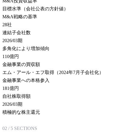
M&A投資収益率
目標水準（会社公表の方針値）
M&A戦略の基準
28
社
連結子会社数
2026/03期
多角化により増加傾向
110
億円
金融事業の買収額
エム・アール・エフ取得（2024年7月子会社化）
金融事業への本格参入
181
億円
自社株取得額
2026/03期
積極的な株主還元
02
/
5
SECTIONS