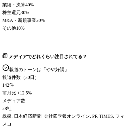
業績・決算
40
%
株主還元
30
%
M&A・新規事業
20
%
その他
10
%
メディアでどれくらい注目されてる？
報道のトーンは「
やや好調
」
報道件数（30日）
142
件
前月比
+
12.5
%
メディア数
28
社
株探, 日本経済新聞, 会社四季報オンライン, PR TIMES, フィ
スコ