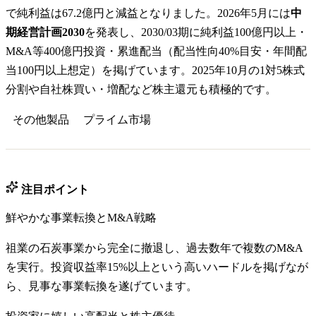
で純利益は67.2億円と減益となりました。2026年5月には
中
期経営計画2030
を発表し、2030/03期に純利益100億円以上・
M&A等400億円投資・累進配当（配当性向40%目安・年間配
当100円以上想定）を掲げています。2025年10月の1対5株式
分割や自社株買い・増配など株主還元も積極的です。
その他製品
プライム
市場
注目ポイント
鮮やかな事業転換とM&A戦略
祖業の石炭事業から完全に撤退し、過去数年で複数のM&A
を実行。投資収益率15%以上という高いハードルを掲げなが
ら、見事な事業転換を遂げています。