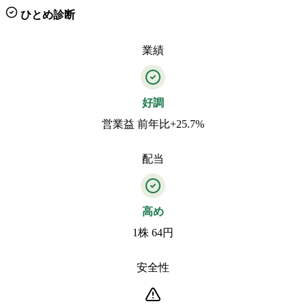
ひとめ診断
業績
好調
営業益 前年比+25.7%
配当
高め
1株 64円
安全性