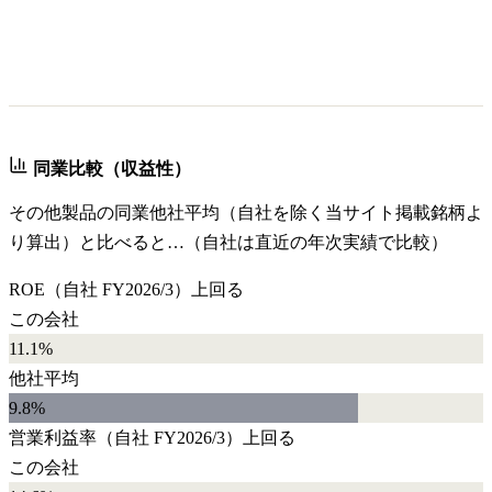
同業比較（収益性）
その他製品
の同業他社平均（自社を除く当サイト掲載銘柄よ
り算出）と比べると…（自社は直近の年次実績で比較）
ROE
（自社
FY2026/3
）
上回る
この会社
11.1%
他社平均
9.8
%
営業利益率
（自社
FY2026/3
）
上回る
この会社