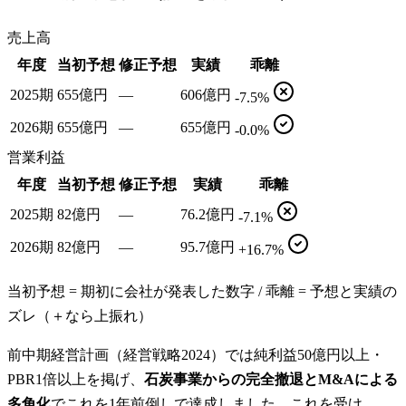
売上高
年度
当初予想
修正予想
実績
乖離
2025期
655億円
—
606億円
-7.5%
2026期
655億円
—
655億円
-0.0%
営業利益
年度
当初予想
修正予想
実績
乖離
2025期
82億円
—
76.2億円
-7.1%
2026期
82億円
—
95.7億円
+16.7%
当初予想 = 期初に会社が発表した数字 / 乖離 = 予想と実績の
ズレ（＋なら上振れ）
前中期経営計画（経営戦略2024）では純利益50億円以上・
PBR1倍以上を掲げ、
石炭事業からの完全撤退とM&Aによる
多角化
でこれを1年前倒しで達成しました。これを受け、