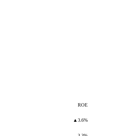
ROE
▲3.6%
3.3%