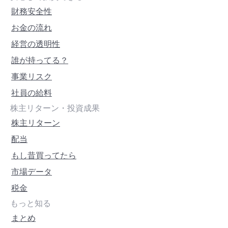
財務安全性
お金の流れ
経営の透明性
誰が持ってる？
事業リスク
社員の給料
株主リターン・投資成果
株主リターン
配当
もし昔買ってたら
市場データ
税金
もっと知る
まとめ