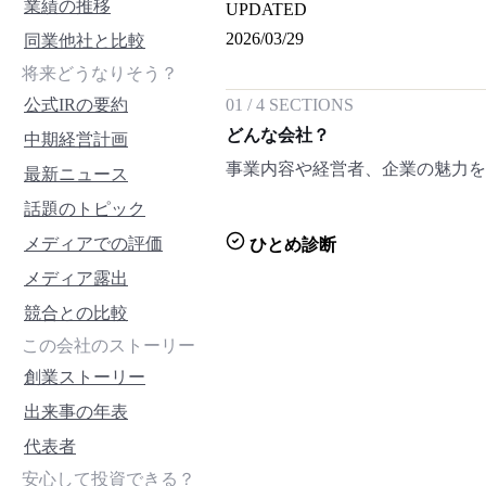
業績の推移
UPDATED
2026/03/29
同業他社と比較
将来どうなりそう？
公式IRの要約
01
/
4
SECTIONS
どんな会社？
中期経営計画
事業内容や経営者、企業の魅力
最新ニュース
話題のトピック
メディアでの評価
ひとめ診断
メディア露出
競合との比較
この会社のストーリー
創業ストーリー
出来事の年表
代表者
安心して投資できる？