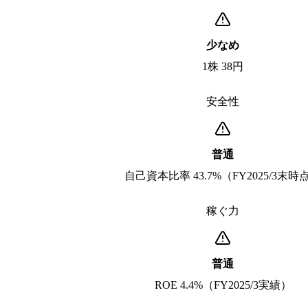
少なめ
1株 38円
安全性
普通
自己資本比率 43.7%（FY2025/3末時
稼ぐ力
普通
ROE 4.4%（FY2025/3実績）