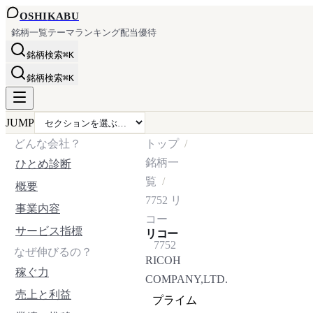
OSHI
KABU
銘柄一覧
テーマ
ランキング
配当
優待
銘柄検索
⌘K
銘柄検索
⌘K
JUMP
どんな会社？
トップ
銘柄一
ひとめ診断
覧
概要
7752
リ
事業内容
コー
サービス指標
リコー
7752
なぜ伸びるの？
RICOH
稼ぐ力
COMPANY,LTD.
売上と利益
プライム