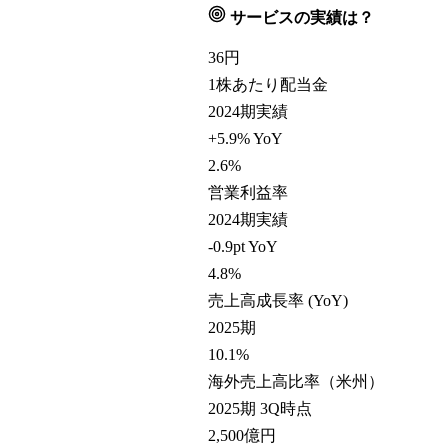
サービスの実績は？
36
円
1株あたり配当金
2024期実績
+5.9% YoY
2.6
%
営業利益率
2024期実績
-0.9pt YoY
4.8
%
売上高成長率 (YoY)
2025期
10.1
%
海外売上高比率（米州）
2025期 3Q時点
2,500
億円