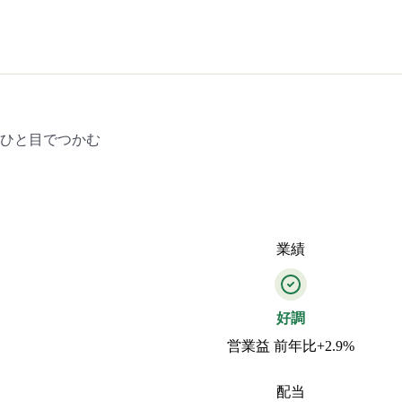
をひと目でつかむ
業績
好調
営業益 前年比+2.9%
配当