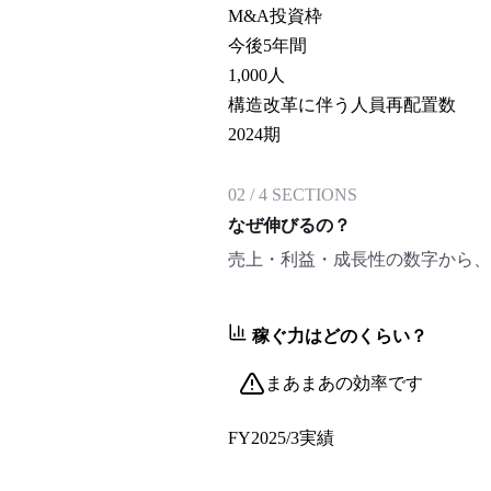
M&A投資枠
今後5年間
1,000
人
構造改革に伴う人員再配置数
2024期
02
/
4
SECTIONS
なぜ伸びるの？
売上・利益・成長性の数字から、
稼ぐ力はどのくらい？
まあまあの効率です
FY2025/3
実績