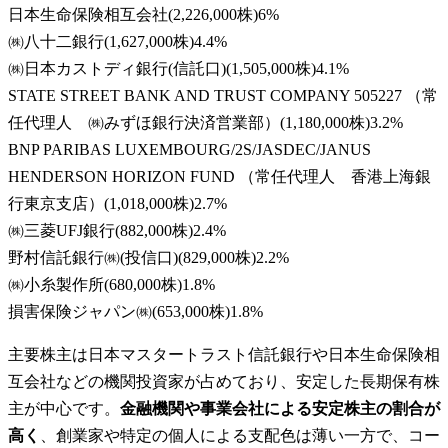
日本生命保険相互会社
(
2,226,000株
)
6
%
㈱八十二銀行
(
1,627,000株
)
4.4
%
㈱日本カストディ銀行(信託口)
(
1,505,000株
)
4.1
%
STATE STREET BANK AND TRUST COMPANY 505227 （常
任代理人 ㈱みずほ銀行決済営業部）
(
1,180,000株
)
3.2
%
BNP PARIBAS LUXEMBOURG/2S/JASDEC/JANUS
HENDERSON HORIZON FUND （常任代理人 香港上海銀
行東京支店）
(
1,018,000株
)
2.7
%
㈱三菱UFJ銀行
(
882,000株
)
2.4
%
野村信託銀行㈱(投信口)
(
829,000株
)
2.2
%
㈱小糸製作所
(
680,000株
)
1.8
%
損害保険ジャパン㈱
(
653,000株
)
1.8
%
主要株主は日本マスタートラスト信託銀行や日本生命保険相
互会社などの機関投資家が占めており、安定した長期保有株
主が中心です。
金融機関や事業会社による安定株主の割合が
高く
、創業家や特定の個人による支配色は薄い一方で、コー