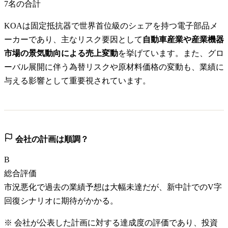
7
名の合計
KOAは固定抵抗器で世界首位級のシェアを持つ電子部品メ
ーカーであり、主なリスク要因として
自動車産業や産業機器
市場の景気動向による売上変動
を挙げています。また、グロ
ーバル展開に伴う為替リスクや原材料価格の変動も、業績に
与える影響として重要視されています。
会社の計画は順調？
B
総合評価
市況悪化で過去の業績予想は大幅未達だが、新中計でのV字
回復シナリオに期待がかかる。
※ 会社が公表した計画に対する達成度の評価であり、投資