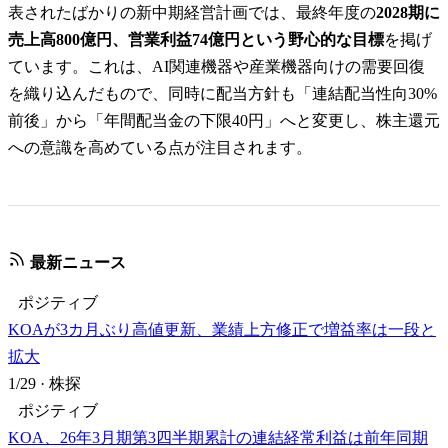
表されたばかりの新中期経営計画では、最終年度の
2028期に
売上高800億円、営業利益74億円という野心的な目標
を掲げ
ています。これは、AI関連機器や産業機器向けの需要回復
を織り込んだもので、同時に配当方針も「連結配当性向30%
前後」から「年間配当金の下限40円」へと変更し、株主還元
への意識を高めている点が注目されます。
最新ニュース
ポジティブ
KOAが3カ月ぶり高値更新、業績上方修正で増益率は一段と
拡大
1/29
·
株探
ポジティブ
KOA、26年3月期第3四半期累計の連結経常利益は前年同期