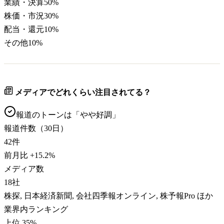
業績・決算
50
%
株価・市況
30
%
配当・還元
10
%
その他
10
%
メディアでどれくらい注目されてる？
報道のトーンは「
やや好調
」
報道件数（30日）
42
件
前月比
+
15.2
%
メディア数
18
社
株探, 日本経済新聞, 会社四季報オンライン, 株予報Pro ほか
業界内ランキング
上位 35%