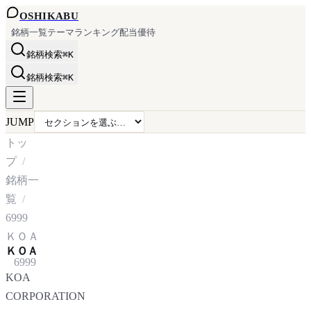
OSHI
KABU
銘柄一覧
テーマ
ランキング
配当
優待
銘柄検索
⌘K
銘柄検索
⌘K
JUMP
トッ
プ
銘柄一
覧
6999
ＫＯＡ
ＫＯＡ
6999
KOA
CORPORATION