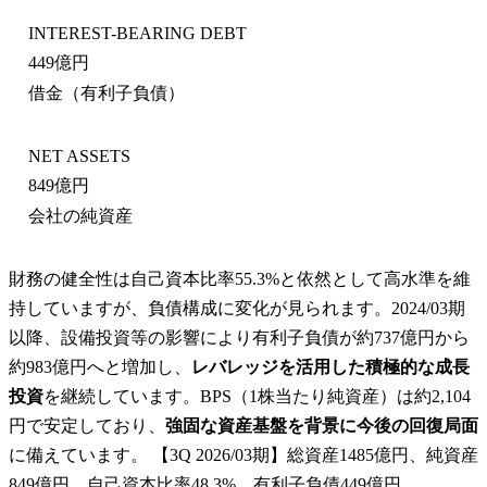
INTEREST-BEARING DEBT
449億円
借金（有利子負債）
NET ASSETS
849億円
会社の純資産
財務の健全性は自己資本比率55.3%と依然として高水準を維
持していますが、負債構成に変化が見られます。2024/03期
以降、設備投資等の影響により有利子負債が約737億円から
約983億円へと増加し、
レバレッジを活用した積極的な成長
投資
を継続しています。BPS（1株当たり純資産）は約2,104
円で安定しており、
強固な資産基盤を背景に今後の回復局面
に備えています。 【3Q 2026/03期】総資産1485億円、純資産
849億円、自己資本比率48.3%、有利子負債449億円。