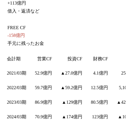
+
113億円
借入・返済など
FREE CF
-158億円
手元に残ったお金
会計期
営業CF
投資CF
財務CF
2021/03期
52.9億円
▲27.0億円
4.1億円
25
2022/03期
59.7億円
▲59.2億円
12.5億円
5,1
2023/03期
86.9億円
▲129億円
80.5億円
▲42
2024/03期
70.9億円
▲174億円
123億円
▲10