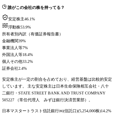
誰がこの会社の株を持ってる？
安定株主
46.1
%
浮動株
53.9
%
所有者別内訳（有価証券報告書）
金融機関
39
%
事業法人等
7
%
外国法人等
18.4
%
個人その他
33.2
%
証券会社
2.4
%
安定株主が一定の割合を占めており、経営基盤は比較的安定
しています。 主な安定株主は日本生命保険相互会社・八十
二銀行・STATE STREET BANK AND TRUST COMPANY
505227 （常任代理人 みずほ銀行決済営業部）。
日本マスタートラスト信託銀行㈱(信託口)
(
5,254,000株
)
14.2
%