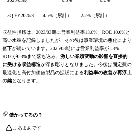
2025/03期
0.3%
0.2%
3Q FY2026/3
4.5%（累計）
2.2%（累計）
収益性指標は、2023/03期に営業利益率13.6%、ROE 10.0%と
高い水準を記録しましたが、その後は事業環境の悪化により
低下が続いています。2025/03期には営業利益率が1.8%、
ROEが0.3%まで落ち込み、
激しい業績変動の影響を直接的
に受ける収益構造
が浮き彫りとなりました。今後は固定費の
最適化と高付加価値製品の拡販による
利益率の改善が再浮上
の鍵
となります。
儲かってるの？
まあまあです