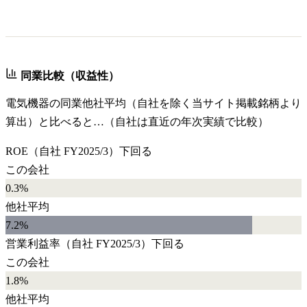
同業比較（収益性）
電気機器
の同業他社平均（自社を除く当サイト掲載銘柄より
算出）と比べると…（自社は直近の年次実績で比較）
ROE
（自社
FY2025/3
）
下回る
この会社
0.3%
他社平均
7.2
%
営業利益率
（自社
FY2025/3
）
下回る
この会社
1.8%
他社平均