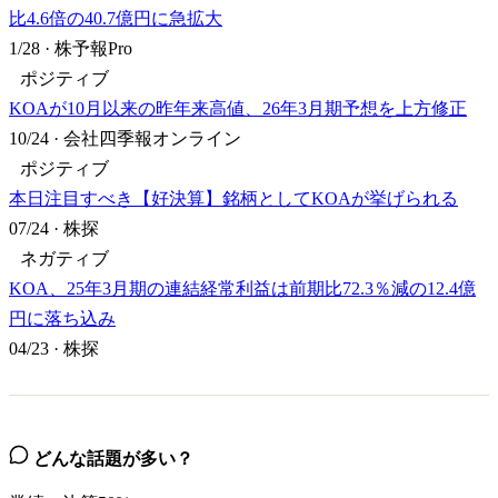
比4.6倍の40.7億円に急拡大
1/28
·
株予報Pro
ポジティブ
KOAが10月以来の昨年来高値、26年3月期予想を上方修正
10/24
·
会社四季報オンライン
ポジティブ
本日注目すべき【好決算】銘柄としてKOAが挙げられる
07/24
·
株探
ネガティブ
KOA、25年3月期の連結経常利益は前期比72.3％減の12.4億
円に落ち込み
04/23
·
株探
どんな話題が多い？