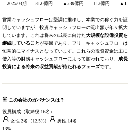
2025/03期
81.0億円
▲239億円
113億円
▲15
営業キャッシュフローは堅調に推移し、本業での稼ぐ力を証
明していますが、投資キャッシュフローの流出額が年々拡大
しています。これは将来の成長に向けた
大規模な設備投資を
継続していること
が要因であり、フリーキャッシュフローは
恒常的にマイナスとなっています。これらの投資資金は主に
借入等の財務キャッシュフローによって賄われており、
成長
投資による将来の収益貢献が待たれるフェーズ
です。
この会社のガバナンスは？
役員構成（取締役
16
名）
女性
2
名（
12.5%
）
男性
14
名
13
%