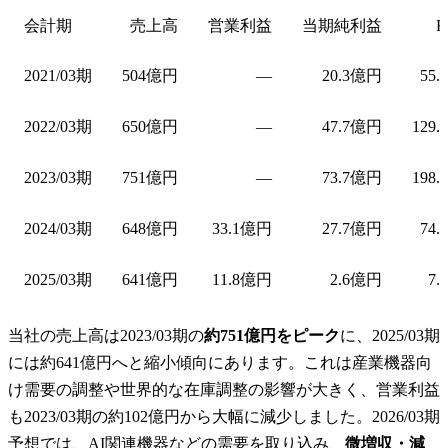
会計期
売上高
営業利益
当期純利益
E
2021/03期
504億円
—
20.3億円
55.
2022/03期
650億円
—
47.7億円
129.
2023/03期
751億円
—
73.7億円
198.
2024/03期
648億円
33.1億円
27.7億円
74.
2025/03期
641億円
11.8億円
2.6億円
7.
当社の売上高は2023/03期の
約751億円をピーク
に、2025/03期
には約641億円へと縮小傾向にあります。これは産業機器向
け需要の調整や世界的な在庫調整の影響が大きく、営業利益
も2023/03期の約102億円から大幅に減少しました。2026/03期
予想では、AI関連機器などの需要を取り込み、
微増収・減