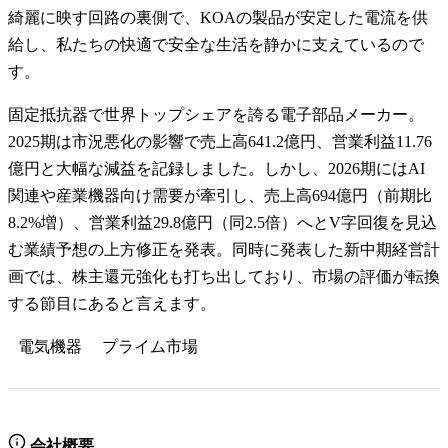
綺麗に映す回路の裏側で、KOAの製品が安定した電流を供
給し、私たちの快適で安全な生活を静かに支えているので
す。
固定抵抗器で世界トップシェアを誇る電子部品メーカー。
2025期は市況悪化の影響で売上高641.2億円、営業利益11.76
億円と大幅な減益を記録しました。しかし、2026期にはAI
関連や産業機器向け需要が牽引し、売上高694億円（前期比
8.2%増）、営業利益29.8億円（同2.5倍）へとV字回復を見込
む業績予想の上方修正を発表。同時に発表した新中期経営計
画では、株主還元強化も打ち出しており、市場の評価が転換
する節目にあると言えます。
電気機器
プライム
市場
会社概要