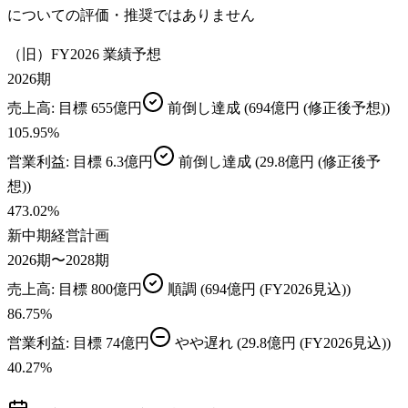
についての評価・推奨ではありません
（旧）FY2026 業績予想
2026期
売上高
: 目標
655億円
前倒し達成
(694億円 (修正後予想))
105.95
%
営業利益
: 目標
6.3億円
前倒し達成
(29.8億円 (修正後予
想))
473.02
%
新中期経営計画
2026期〜2028期
売上高
: 目標
800億円
順調
(694億円 (FY2026見込))
86.75
%
営業利益
: 目標
74億円
やや遅れ
(29.8億円 (FY2026見込))
40.27
%