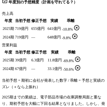
年度別の予想精度（計画を守れてる？）
売上高
年度
当初予想
修正予想
実績
乖離
2025期
719億円
655億円
641億円
-10.8%
2024期
719億円
—
648億円
-9.8%
営業利益
年度
当初予想
修正予想
実績
乖離
2025期
39億円
6.3億円
11.8億円
-69.8%
2024期
67億円
—
33.1億円
-50.6%
当初予想 = 期初に会社が発表した数字 / 乖離 = 予想と実績の
ズレ（＋なら上振れ）
2025期までの業績は、電子部品市場の在庫調整局面と重な
り、期初予想を大幅に下回る結果となりました。しかし、発