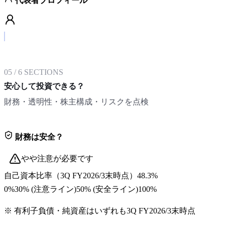
代表者プロフィール
05
/
6
SECTIONS
安心して投資できる？
財務・透明性・株主構成・リスクを点検
財務は安全？
やや注意が必要です
自己資本比率
（
3Q FY2026/3末
時点）
48.3%
0%
30
% (注意ライン)
50
% (安全ライン)
100%
※ 有利子負債・純資産はいずれも
3Q FY2026/3末
時点