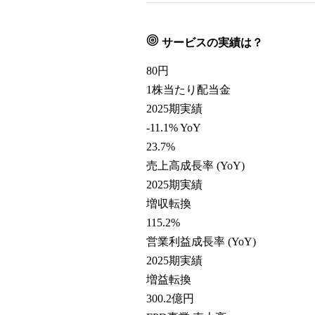
サービスの実績は？
80
円
1株当たり配当金
2025期実績
-11.1% YoY
23.7
%
売上高成長率 (YoY)
2025期実績
増収転換
115.2
%
営業利益成長率 (YoY)
2025期実績
増益転換
300.2
億円