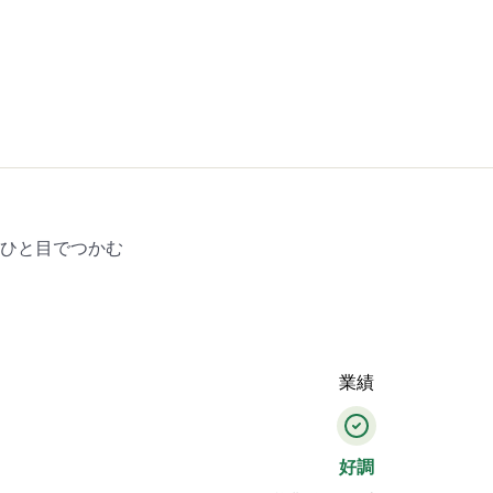
をひと目でつかむ
業績
好調