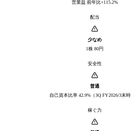
営業益 前年比+115.2%
配当
少なめ
1株 80円
安全性
普通
自己資本比率 42.9%（3Q FY2026/3末
稼ぐ力