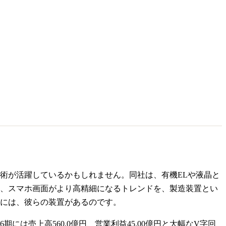
術が活躍しているかもしれません。同社は、有機ELや液晶と
、スマホ画面がより高精細になるトレンドを、製造装置とい
には、彼らの装置があるのです。
6期には売上高560.0億円、営業利益45.00億円と大幅なV字回