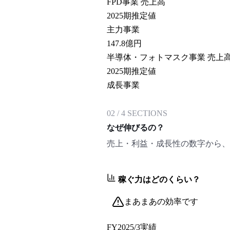
FPD事業 売上高
2025期推定値
主力事業
147.8
億円
半導体・フォトマスク事業 売上
2025期推定値
成長事業
02
/
4
SECTIONS
なぜ伸びるの？
売上・利益・成長性の数字から、
稼ぐ力はどのくらい？
まあまあの効率です
FY2025/3
実績