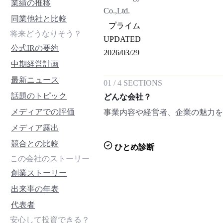
業績の推移
Co.,Ltd.
同業他社と比較
プライム
将来どうなりそう？
UPDATED
公式IRの要約
2026/03/29
中期経営計画
最新ニュース
01
/
4
SECTIONS
話題のトピック
どんな会社？
メディアでの評価
事業内容や経営者、企業の魅力
メディア露出
競合との比較
ひとめ診断
この会社のストーリー
創業ストーリー
出来事の年表
代表者
安心して投資できる？