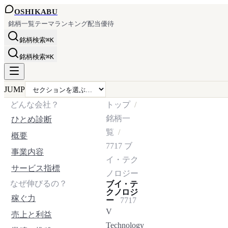
OSHI
KABU
銘柄一覧
テーマ
ランキング
配当
優待
銘柄検索
⌘K
銘柄検索
⌘K
JUMP
どんな会社？
トップ
銘柄一
ひとめ診断
覧
概要
7717
ブ
事業内容
イ・テク
サービス指標
ノロジー
なぜ伸びるの？
ブイ・テ
クノロジ
稼ぐ力
ー
7717
V
売上と利益
Technology