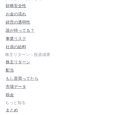
財務安全性
お金の流れ
経営の透明性
誰が持ってる？
事業リスク
社員の給料
株主リターン・投資成果
株主リターン
配当
もし昔買ってたら
市場データ
税金
もっと知る
まとめ