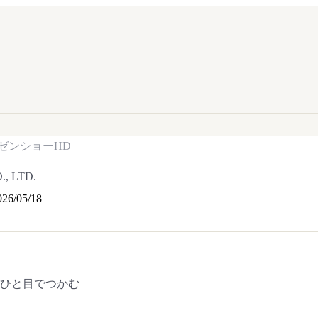
ゼンショーHD
, LTD.
026/05/18
をひと目でつかむ