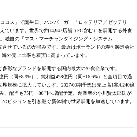
ココス」で誕生日、ハンバーガー「ロッテリア／ゼッテリ
います。世界で約14,947店舗（FC含む）を展開する外食
を達成。独自の「マス・マーチャンダイジング・システム
立させているのが強みです。最近はポーランドの寿司製造会社
中で、海外売上比率も着実に高まっています。
ど多彩なブランドを展開する国内最大の外食企業です。
82億円（同+8.9%）、純利益458億円（同+16.6%）と全項目で過
模に拡大しています。2027/03期予想は売上高1兆4,240億
を見込み、配当も75円→80円へ増配予定。創業者の小川賢太郎氏が
世界一」のビジョンを引き継ぐ新体制で世界展開を加速しています。