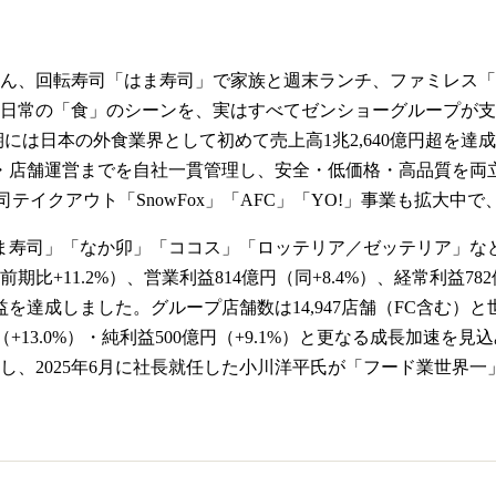
ん、回転寿司「はま寿司」で家族と週末ランチ、ファミレス「
日常の「食」のシーンを、実はすべてゼンショーグループが支えて
03期には日本の外食業界として初めて売上高1兆2,640億円超
・店舗運営までを自社一貫管理し、安全・低価格・高品質を両
司テイクアウト「SnowFox」「AFC」「YO!」事業も拡大
ま寿司」「なか卯」「ココス」「ロッテリア／ゼッテリア」な
億円（前期比+11.2%）、営業利益814億円（同+8.4%）、経常利益7
達成しました。グループ店舗数は14,947店舗（FC含む）と世界規
億円（+13.0%）・純利益500億円（+9.1%）と更なる成長加速
7歳）し、2025年6月に社長就任した小川洋平氏が「フード業