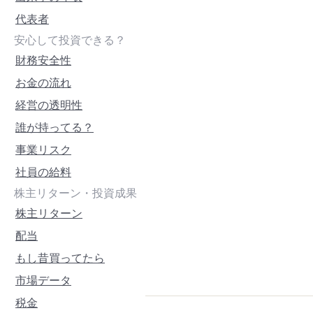
代表者
安心して投資できる？
財務安全性
お金の流れ
経営の透明性
誰が持ってる？
事業リスク
社員の給料
株主リターン・投資成果
株主リターン
配当
もし昔買ってたら
市場データ
税金