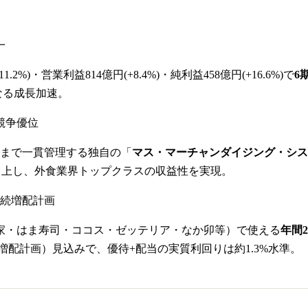
一
+11.2%)・営業利益814億円(+8.4%)・純利益458億円(+16.6%)で
6
更なる成長加速。
競争優位
まで一貫管理する独自の「
マス・マーチャンダイジング・シス
超に向上し、外食業界トップクラスの収益性を実現。
連続増配計画
き家・はま寿司・ココス・ゼッテリア・なか卯等）で使える
年間2
期連続増配計画）見込みで、優待+配当の実質利回りは約1.3%水準。