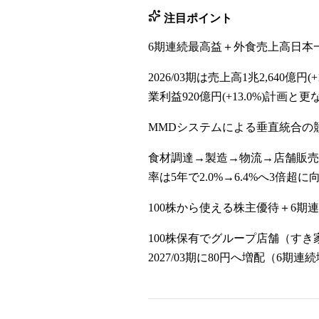
注目ポイント
6期連続最高益＋外食売上高日本
2026/03期は売上高1兆2,640億円(
業利益920億円(+13.0%)計画と
MMDシステムによる垂直統合の
食材調達→製造→物流→店舗販売
率は5年で2.0%→6.4%へ3倍
100株から使える株主優待＋6期
100株保有でグループ店舗（す
2027/03期に80円へ増配（6