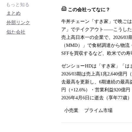
もっと知る
この会社ってなに？
まとめ
牛丼チェーン「すき家」で晩ごは
外部リンク
ア」でテイクアウト――こうした
似た会社
売上高日本一の企業で、2026/
（MMD）」で食材調達から物流
SFFを買収するなど、欧米での寿
ゼンショーHDは「すき家」「は
2026/03期は売上高1兆2,640
去最高を更新し、6期連続の最高益を
円（+12.6%）・営業利益920
2026年4月6日に逝去（享年7
小売業
プライム
市場