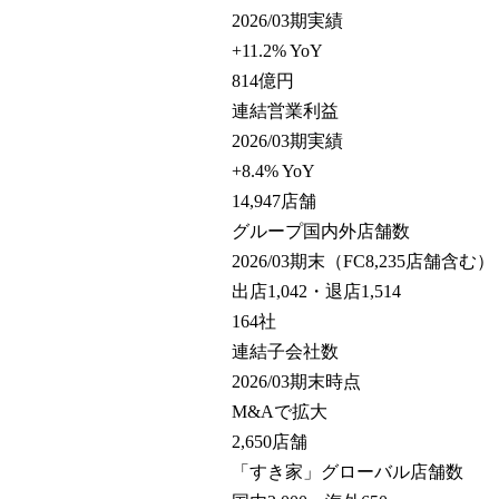
2026/03期実績
+11.2% YoY
814
億円
連結営業利益
2026/03期実績
+8.4% YoY
14,947
店舗
グループ国内外店舗数
2026/03期末（FC8,235店舗含む）
出店1,042・退店1,514
164
社
連結子会社数
2026/03期末時点
M&Aで拡大
2,650
店舗
「すき家」グローバル店舗数