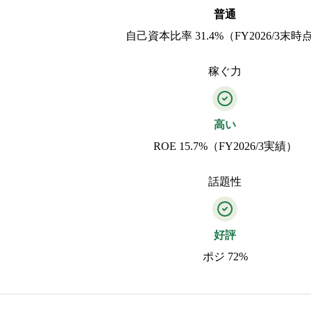
普通
自己資本比率 31.4%（FY2026/3末時
稼ぐ力
高い
ROE 15.7%（FY2026/3実績）
話題性
好評
ポジ 72%