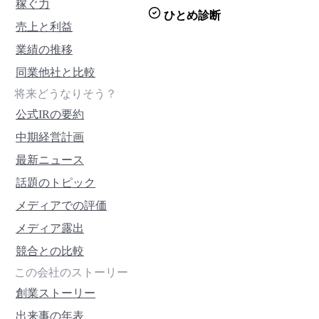
稼ぐ力
ひとめ診断
売上と利益
業績の推移
同業他社と比較
将来どうなりそう？
公式IRの要約
中期経営計画
最新ニュース
話題のトピック
メディアでの評価
メディア露出
競合との比較
この会社のストーリー
創業ストーリー
出来事の年表