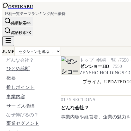
OSHI
KABU
銘柄一覧
テーマ
ランキング
配当
優待
銘柄検索
⌘K
銘柄検索
⌘K
JUMP
どんな会社？
トップ
銘柄一覧
7550
ゼンショーHD
7550
ひとめ診断
ZENSHO HOLDINGS CO.
概要
プライム
UPDATED
2
推しポイント
事業内容
01
/
5
SECTIONS
サービス指標
どんな会社？
なぜ伸びるの？
事業内容や経営者、企業の魅力
事業セグメント