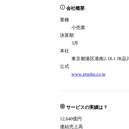
会社概要
業種
小売業
決算期
3月
本社
東京都港区港南2-18-1 J
公式
www.zensho.co.jp
サービスの実績は？
12,640
億円
連結売上高