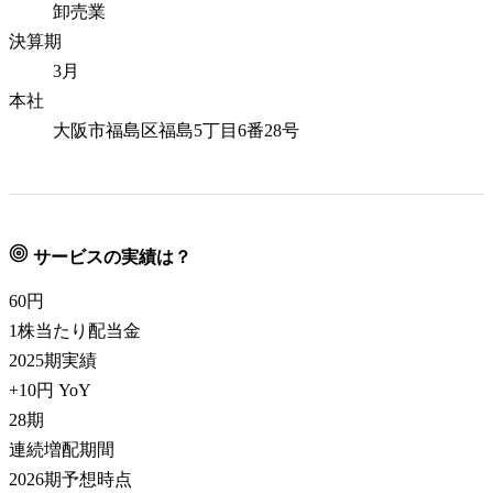
卸売業
決算期
3月
本社
大阪市福島区福島5丁目6番28号
サービスの実績は？
60
円
1株当たり配当金
2025期実績
+10円 YoY
28
期
連続増配期間
2026期予想時点