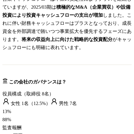
ていますが、2025/03期は
積極的なM&A（企業買収）や設備
投資により投資キャッシュフローの支出が増加
しました。こ
れに伴い財務キャッシュフローはプラスとなっており、成長
資金を外部調達で賄いつつ事業拡大を優先するフェーズにあ
ります。
将来の収益向上に向けた戦略的な投資配分
がキャッ
シュフローにも明確に表れています。
この会社のガバナンスは？
役員構成（取締役
8
名）
女性
1
名（
12.5%
）
男性
7
名
13
%
88
%
監査報酬