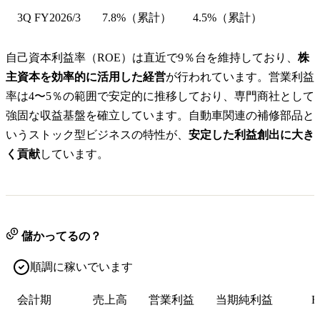
3Q FY2026/3
7.8%（累計）
4.5%（累計）
自己資本利益率（ROE）は直近で9％台を維持しており、
株
主資本を効率的に活用した経営
が行われています。営業利益
率は4〜5％の範囲で安定的に推移しており、専門商社として
強固な収益基盤を確立しています。自動車関連の補修部品と
いうストック型ビジネスの特性が、
安定した利益創出に大き
く貢献
しています。
儲かってるの？
順調に稼いでいます
会計期
売上高
営業利益
当期純利益
E