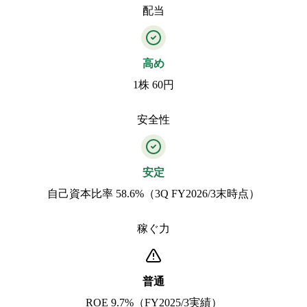
配当
高め
1株 60円
安全性
安定
自己資本比率 58.6%（3Q FY2026/3末時点）
稼ぐ力
普通
ROE 9.7%（FY2025/3実績）