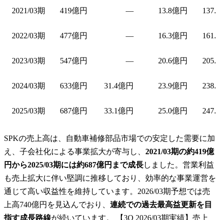
2021/03期
419億円
—
13.8億円
137.
2022/03期
477億円
—
16.3億円
161.
2023/03期
547億円
—
20.6億円
205.
2024/03期
633億円
31.4億円
23.9億円
238.
2025/03期
687億円
33.1億円
25.0億円
247.
SPKの売上高は、自動車補修部品市場での安定した需要に加
え、子会社化による事業拡大が寄与し、
2021/03期の約419億
円から2025/03期には約687億円まで成長
しました。営業利益
も売上拡大に伴い堅調に推移しており、効率的な事業運営を
通じて高い収益性を維持しています。2026/03期予想では売
上高740億円を見込んでおり、
連続での過去最高益更新を目
指す成長路線
が続いています。 【3Q 2026/03期実績】売上