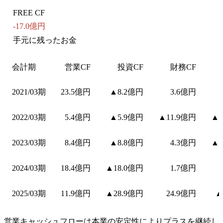
FREE CF
-17.0億円
手元に残ったお金
会計期
営業CF
投資CF
財務CF
2021/03期
23.5億円
▲8.2億円
3.6億円
2022/03期
5.4億円
▲5.9億円
▲11.9億円
▲5
2023/03期
8.4億円
▲8.8億円
4.3億円
▲4
2024/03期
18.4億円
▲18.0億円
1.7億円
2025/03期
11.9億円
▲28.9億円
24.9億円
▲
営業キャッシュフローは本業の安定性によりプラスを継続し