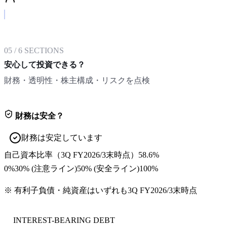
05
/
6
SECTIONS
安心して投資できる？
財務・透明性・株主構成・リスクを点検
財務は安全？
財務は安定しています
自己資本比率
（
3Q FY2026/3末
時点）
58.6%
0%
30
% (注意ライン)
50
% (安全ライン)
100%
※ 有利子負債・純資産はいずれも
3Q FY2026/3末
時点
INTEREST-BEARING DEBT