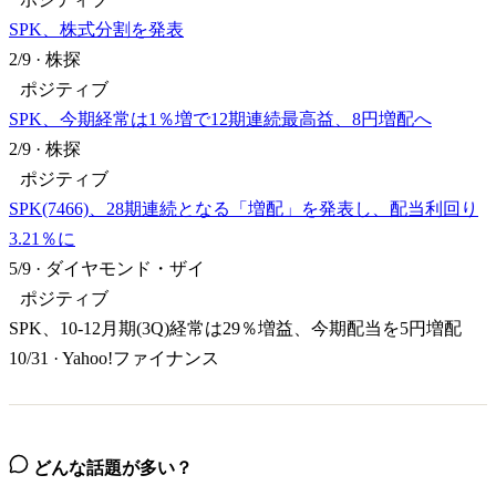
SPK、株式分割を発表
2/9
·
株探
ポジティブ
SPK、今期経常は1％増で12期連続最高益、8円増配へ
2/9
·
株探
ポジティブ
SPK(7466)、28期連続となる「増配」を発表し、配当利回り
3.21％に
5/9
·
ダイヤモンド・ザイ
ポジティブ
SPK、10-12月期(3Q)経常は29％増益、今期配当を5円増配
10/31
·
Yahoo!ファイナンス
どんな話題が多い？