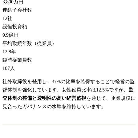
3,800万円
連結子会社数
12
社
設備投資額
9.9億円
平均勤続年数（従業員）
12.8
年
臨時従業員数
107
人
社外取締役を登用し、37%の比率を確保することで経営の監
督体制を強化しています。女性役員比率は12.5%ですが、
監
査体制の整備と透明性の高い経営監視
を通じて、企業規模に
見合ったガバナンスの水準を維持しています。