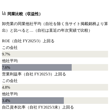
同業比較（収益性）
卸売業
の同業他社平均（自社を除く当サイト掲載銘柄より算
出）と比べると…（自社は直近の年次実績で比較）
ROE
（自社
FY2025/3
）
上回る
この会社
9.7%
他社平均
7.6
%
営業利益率
（自社
FY2025/3
）
上回る
この会社
4.8%
他社平均
3.4
%
自己資本比率
（自社
FY2025/3末
）
上回る