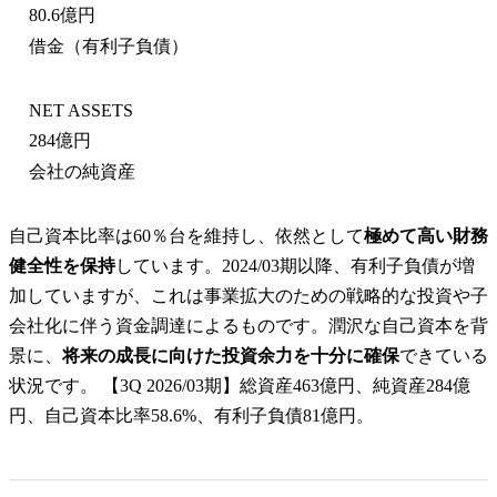
80.6億円
借金（有利子負債）
NET ASSETS
284億円
会社の純資産
自己資本比率は60％台を維持し、依然として
極めて高い財務
健全性を保持
しています。2024/03期以降、有利子負債が増
加していますが、これは事業拡大のための戦略的な投資や子
会社化に伴う資金調達によるものです。潤沢な自己資本を背
景に、
将来の成長に向けた投資余力を十分に確保
できている
状況です。 【3Q 2026/03期】総資産463億円、純資産284億
円、自己資本比率58.6%、有利子負債81億円。