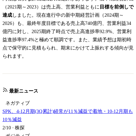
（2021期～2023）は売上高、営業利益ともに
目標を前倒しで
達成
しました。現在進行中の新中期経営計画（2024期～
2026）も、最終年度目標である売上高740億円、営業利益34
億円に対し、2025期終了時点で売上高進捗率92.9%、営業利
益進捗率97.4%と極めて順調です。また、業績予想は期初時
点で保守的に見積もられ、期末にかけて上振れする傾向が見
られます。
最新ニュース
ネガティブ
SPK、4-12月期(3Q累計)経常が11％減益で着地・10-12月期も
10％減益
2/10
·
株探
ポジティブ