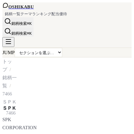
OSHI
KABU
銘柄一覧
テーマ
ランキング
配当
優待
銘柄検索
⌘K
銘柄検索
⌘K
JUMP
トッ
プ
銘柄一
覧
7466
ＳＰＫ
ＳＰＫ
7466
SPK
CORPORATION