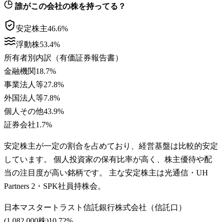
誰がこの会社の株を持ってる？
安定株主
46.6
%
浮動株
53.4
%
所有者別内訳（有価証券報告書）
金融機関
18.7
%
事業法人等
27.8
%
外国法人等
7.8
%
個人その他
43.9
%
証券会社
1.7
%
安定株主が一定の割合を占めており、経営基盤は比較的安定
しています。 個人投資家の保有比率が高く、株主優待や配
当の注目度が高い銘柄です。 主な安定株主は光通信・UH
Partners 2・SPK社員持株会。
日本マスタートラスト信託銀行株式会社（信託口）
(
1,082,000株
)
10.72
%