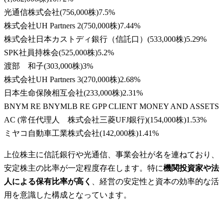
光通信株式会社
(
756,000株
)
7.5
%
株式会社UH Partners 2
(
750,000株
)
7.44
%
株式会社日本カストディ銀行（信託口）
(
533,000株
)
5.29
%
SPK社員持株会
(
525,000株
)
5.2
%
渡部 和子
(
303,000株
)
3
%
株式会社UH Partners 3
(
270,000株
)
2.68
%
日本生命保険相互会社
(
233,000株
)
2.31
%
BNYM RE BNYMLB RE GPP CLIENT MONEY AND ASSETS
AC (常任代理人 株式会社三菱UFJ銀行)
(
154,000株
)
1.53
%
ミヤコ自動車工業株式会社
(
142,000株
)
1.41
%
上位株主に信託銀行や光通信、事業会社が名を連ねており、
安定株主の比率が一定程度存在します。特に
機関投資家や法
人による保有比率が高く
、経営の安定性と資本の効率的な活
用を意識した構成となっています。