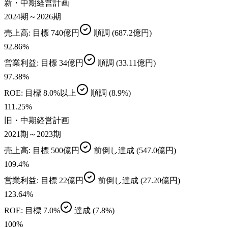
新・中期経営計画
2024期～2026期
売上高
: 目標
740億円
順調
(687.2億円)
92.86
%
営業利益
: 目標
34億円
順調
(33.11億円)
97.38
%
ROE
: 目標
8.0%以上
順調
(8.9%)
111.25
%
旧・中期経営計画
2021期～2023期
売上高
: 目標
500億円
前倒し達成
(547.0億円)
109.4
%
営業利益
: 目標
22億円
前倒し達成
(27.20億円)
123.64
%
ROE
: 目標
7.0%
達成
(7.8%)
100
%