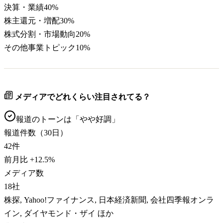
決算・業績
40
%
株主還元・増配
30
%
株式分割・市場動向
20
%
その他事業トピック
10
%
メディアでどれくらい注目されてる？
報道のトーンは「
やや好調
」
報道件数（30日）
42
件
前月比
+
12.5
%
メディア数
18
社
株探, Yahoo!ファイナンス, 日本経済新聞, 会社四季報オンラ
イン, ダイヤモンド・ザイ ほか