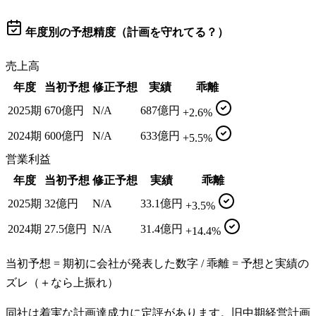
年度別の予想精度（計画を守れてる？）
売上高
年度
当初予想
修正予想
実績
乖離
2025期
670億円
N/A
687億円
+2.6%
2024期
600億円
N/A
633億円
+5.5%
営業利益
年度
当初予想
修正予想
実績
乖離
2025期
32億円
N/A
33.1億円
+3.5%
2024期
27.5億円
N/A
31.4億円
+14.4%
当初予想 = 期初に会社が発表した数字 / 乖離 = 予想と実績の
ズレ（＋なら上振れ）
同社は着実な計画達成力に定評があります。旧中期経営計画