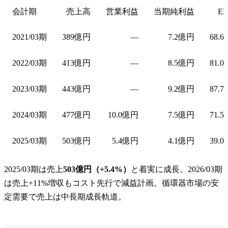
会計期
売上高
営業利益
当期純利益
EP
2021/03期
389億円
—
7.2億円
68.6
2022/03期
413億円
—
8.5億円
81.0
2023/03期
443億円
—
9.2億円
87.7
2024/03期
477億円
10.0億円
7.5億円
71.5
2025/03期
503億円
5.4億円
4.1億円
39.0
2025/03期は売上
503億円（+5.4%）
と着実に成長。2026/03期
は売上+11%増収もコスト先行で減益計画。循環器市場の安
定需要で売上は中長期成長軌道。