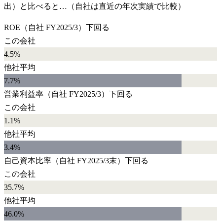
出）と比べると…（自社は直近の年次実績で比較）
ROE
（自社
FY2025/3
）
下回る
この会社
4.5%
他社平均
7.7
%
営業利益率
（自社
FY2025/3
）
下回る
この会社
1.1%
他社平均
3.4
%
自己資本比率
（自社
FY2025/3末
）
下回る
この会社
35.7%
他社平均
46.0
%