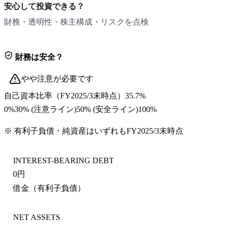
安心して投資できる？
財務・透明性・株主構成・リスクを点検
財務は安全？
やや注意が必要です
自己資本比率
（
FY2025/3末
時点）
35.7%
0%
30
% (注意ライン)
50
% (安全ライン)
100%
※ 有利子負債・純資産はいずれも
FY2025/3末
時点
INTEREST-BEARING DEBT
0円
借金（有利子負債）
NET ASSETS