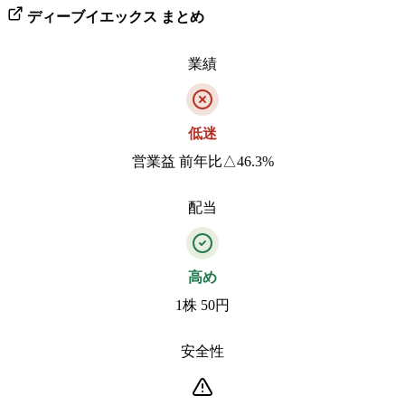
ディーブイエックス
まとめ
業績
低迷
営業益 前年比△46.3%
配当
高め
1株 50円
安全性