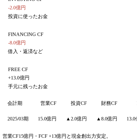
-2.0億円
投資に使ったお金
FINANCING CF
-8.0億円
借入・返済など
FREE CF
+
13.0億円
手元に残ったお金
会計期
営業CF
投資CF
財務CF
2025/03期
15.0億円
▲2.0億円
▲8.0億円
13.0
営業CF15億円・FCF +13億円と現金創出力安定。