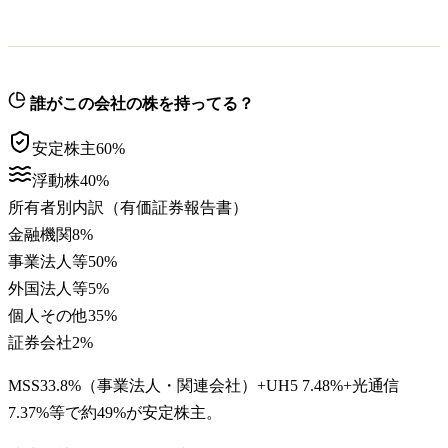
誰がこの会社の株を持ってる？
安定株主
60
%
浮動株
40
%
所有者別内訳（有価証券報告書）
金融機関
8
%
事業法人等
50
%
外国法人等
5
%
個人その他
35
%
証券会社
2
%
MSS33.8%（事業法人・関連会社）+UH5 7.48%+光通信
7.37%等で約49%が安定株主。