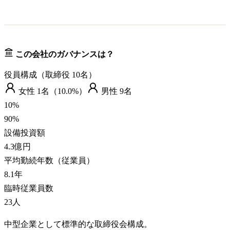
この会社のガバナンスは？
役員構成（取締役
10
名）
女性
1
名（
10.0%
）
男性
9
名
10
%
90
%
設備投資額
4.3億円
平均勤続年数（従業員）
8.1
年
臨時従業員数
23
人
中型企業として標準的な取締役会構成。