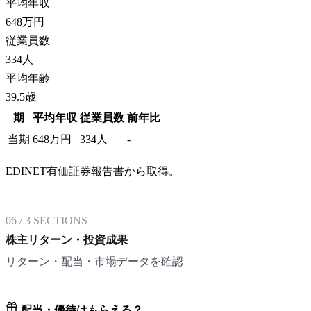
平均年収
648
万円
従業員数
334
人
平均年齢
39.5歳
期
平均年収
従業員数
前年比
当期
648
万円
334
人
-
EDINET有価証券報告書から取得。
06
/
3
SECTIONS
株主リターン・投資成果
リターン・配当・市場データを確認
配当・優待はもらえる？