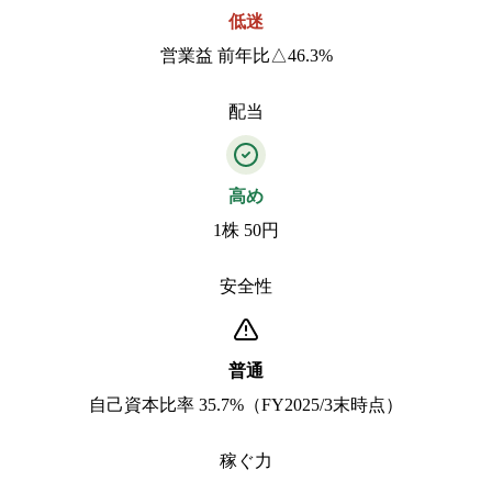
低迷
営業益 前年比△46.3%
配当
高め
1株 50円
安全性
普通
自己資本比率 35.7%（FY2025/3末時点）
稼ぐ力