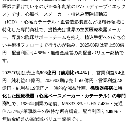
医師に届けているのが1986年創業のDVx（ディーブイエック
ス）です。心臓ペースメーカー・植込み型除細動器
（ICD）・心臓カテーテル・血管造影装置など循環器領域に
特化した専門商社で、提携先は世界の主要医療機器メーカ
ー。専属の臨床サポートチームを抱え、植込手術への立ち会
いや術後フォローまで行うのが強み。2025/03期は売上503億
円、配当利回り4.88%・無借金経営の高配当バリュー銘柄で
す。
2025/03期は売上高
503億円（前期比+5.4%）
、営業利益5.4億
円、純利益4.1億円。2026/03期は売上560億円・営業利益2.8
億円・純利益1.9億円と一時的な減益計画。
循環器疾病に特
化した医療機器（心臓ペースメーカー・カテーテル）の専門
商社
で、1986年創業の老舗。MSS33.8%・UH5 7.48%・光通
信7.37%が筆頭株主の独特な所有構造。配当利回り
4.88%
・
無借金経営の高配当バリュー銘柄です。