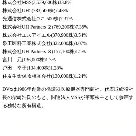
株式会社MSS
(
3,539,600株
)
33.8
%
株式会社UH5
(
783,500株
)
7.48
%
光通信株式会社
(
771,500株
)
7.37
%
株式会社UH Partners ２
(
769,200株
)
7.35
%
株式会社エスアイエル
(
370,900株
)
3.54
%
泉工医科工業株式会社
(
322,000株
)
3.07
%
株式会社UH Partners ３
(
157,100株
)
1.5
%
宮川 元
(
136,000株
)
1.3
%
戸田 幸子
(
134,400株
)
1.28
%
住友生命保険相互会社
(
130,000株
)
1.24
%
DVxは1986年創業の循環器医療機器専門商社。代表取締役社
長の柴崎浩氏のもと、関連法人MSSが筆頭株主として参画す
る独特な所有構造。