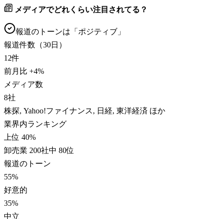
メディアでどれくらい注目されてる？
報道のトーンは「
ポジティブ
」
報道件数（30日）
12
件
前月比
+
4
%
メディア数
8
社
株探, Yahoo!ファイナンス, 日経, 東洋経済 ほか
業界内ランキング
上位 40%
卸売業 200社中 80位
報道のトーン
55
%
好意的
35
%
中立