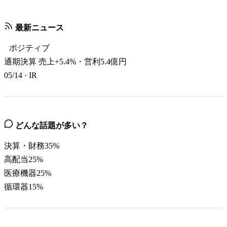
最新ニュース
ポジティブ
通期決算 売上+5.4%・営利5.4億円
05/14
·
IR
どんな話題が多い？
決算・財務
35
%
高配当
25
%
医療機器
25
%
循環器
15
%