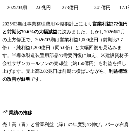
2025/03期
2.0兆円
273億円
241億円
17.1
2025/03期は事業整理費用や減損計上により
営業利益272億円
と前期比70.6%の大幅減益
に沈みました。しかし2026年2月
の上方修正で、2026/03期は営業利益1,000億円（前期比3.7
倍）・純利益1,200億円（同5.0倍）と大幅回復を見込みま
す。半導体製造装置用部品の需要回復に加え、米建設資材子
会社サザンカールソンの売却益（約150億円）も利益を押し
上げます。売上高2.02兆円は前期比横ばいながら、
利益構造
の改善が鮮明
です。
業績の推移
売上高（青）と営業利益（緑）の年度別の伸び。バーが右肩