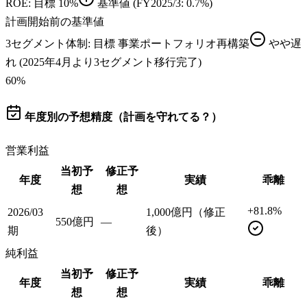
ROE
: 目標
10%
基準値
(FY2025/3: 0.7%)
計画開始前の基準値
3セグメント体制
: 目標
事業ポートフォリオ再構築
やや遅
れ
(2025年4月より3セグメント移行完了)
60
%
年度別の予想精度（計画を守れてる？）
営業利益
当初予
修正予
年度
実績
乖離
想
想
+81.8%
2026/03
1,000億円（修正
550億円
—
期
後）
純利益
当初予
修正予
年度
実績
乖離
想
想