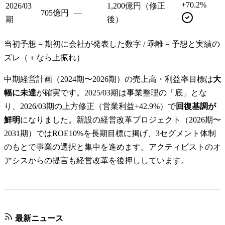
+70.2%
2026/03
1,200億円（修正
705億円
—
期
後）
当初予想 = 期初に会社が発表した数字 / 乖離 = 予想と実績の
ズレ（＋なら上振れ）
中期経営計画（2024期〜2026期）の売上高・利益率目標は
大
幅に未達
が確実です。2025/03期は事業整理の「底」とな
り、2026/03期の上方修正（営業利益+42.9%）で
回復基調が
鮮明
になりました。新設の経営改革プロジェクト（2026期〜
2031期）ではROE10%を長期目標に掲げ、3セグメント体制
のもとで事業の選択と集中を進めます。アクティビストのオ
アシスからの提言も経営改革を後押ししています。
最新ニュース