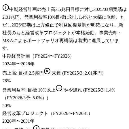
中期経営計画の売上高2.5兆円目標に対し2025/03期実績は
2.01兆円、営業利益率10%目標に対し1.4%と大幅に乖離。た
だし2026/03期は上方修正で利益回復基調が明確になり、新
社長のもと経営改革プロジェクトが本格始動。事業売却・
M&Aによるポートフォリオ再構築は着実に進展していま
す。
中期経営計画（FY2024〜FY2026）
2024年〜2026年
売上高
: 目標
2.5兆円
未達
(FY2025/3: 2.01兆円)
76
%
営業利益率
: 目標
10%以上
やや遅れ
(FY2025/3: 1.4%
（FY2026/3予: 5.0%）)
50
%
経営改革プロジェクト（FY2026〜FY2031）
2026年〜2031年