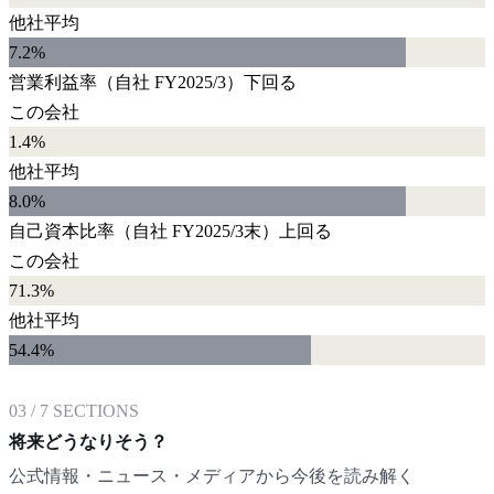
他社平均
7.2
%
営業利益率
（自社
FY2025/3
）
下回る
この会社
1.4%
他社平均
8.0
%
自己資本比率
（自社
FY2025/3末
）
上回る
この会社
71.3%
他社平均
54.4
%
03
/
7
SECTIONS
将来どうなりそう？
公式情報・ニュース・メディアから今後を読み解く