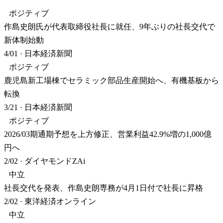
ポジティブ
作島史朗氏が代表取締役社長に就任、9年ぶりの社長交代で
新体制始動
4/01
·
日本経済新聞
ポジティブ
鹿児島新工場棟でセラミック部品生産開始へ、有機基板から
転換
3/21
·
日本経済新聞
ポジティブ
2026/03期通期予想を上方修正、営業利益42.9%増の1,000億
円へ
2/02
·
ダイヤモンドZAi
中立
社長交代を発表、作島史朗専務が4月1日付で社長に昇格
2/02
·
東洋経済オンライン
中立