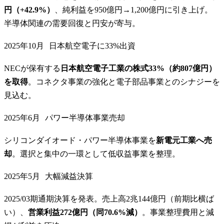
円（+42.9%）
、純利益を950億円→1,200億円に引き上げ。
半導体関連の需要回復と円安が寄与。
2025年10月
日本航空電子に33%出資
NECが保有する
日本航空電子工業の株式33%（約807億円）
を取得
。コネクタ事業の強化と電子部品事業とのシナジーを
見込む。
2025年6月
パワー半導体事業売却
シリコンダイオード・パワー半導体事業を
新電元工業へ売
却
。選択と集中の一環として低収益事業を整理。
2025年5月
大幅減益決算
2025/03期通期決算を発表。売上高2兆144億円（前期比横ば
い）、
営業利益272億円（同70.6%減）
。事業整理費用と減