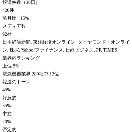
報道件数（30日）
420
件
前月比
+
15
%
メディア数
92
社
日本経済新聞, 東洋経済オンライン, ダイヤモンド・オンライ
ン, 株探, Yahoo!ファイナンス, 日経ビジネス, PR TIMES
業界内ランキング
上位 5%
電気機器業界 280社中 12位
報道のトーン
45
%
好意的
35
%
中立
20
%
否定的