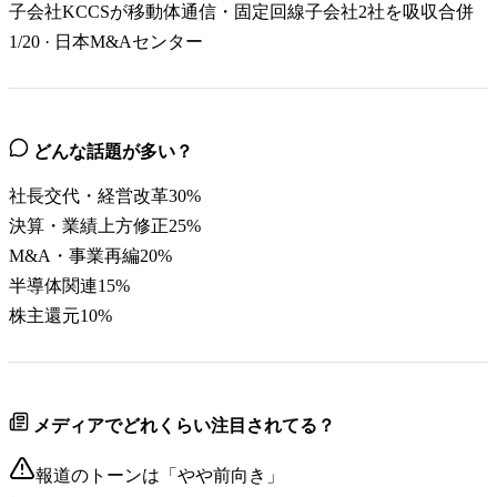
子会社KCCSが移動体通信・固定回線子会社2社を吸収合併
1/20
·
日本M&Aセンター
どんな話題が多い？
社長交代・経営改革
30
%
決算・業績上方修正
25
%
M&A・事業再編
20
%
半導体関連
15
%
株主還元
10
%
メディアでどれくらい注目されてる？
報道のトーンは「
やや前向き
」