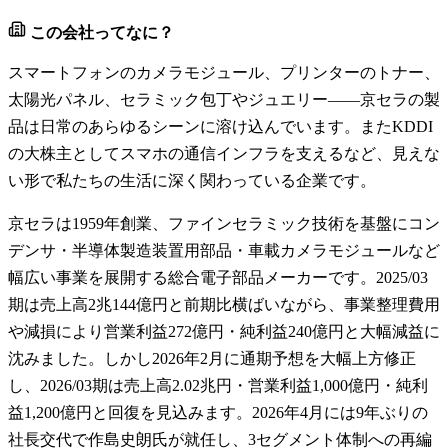
この会社ってなに？
スマートフォンのカメラモジュール、プリンターのトナー、
太陽光パネル、セラミック包丁やジュエリー――京セラの製
品は日常のあらゆるシーンに溶け込んでいます。またKDDI
の大株主としてスマホの通信インフラを支えるなど、見えな
い形で私たちの生活に深く関わっている企業です。
京セラは1959年創業、ファインセラミック技術を基盤にコン
デンサ・半導体製造装置用部品・車載カメラモジュールなど
幅広い事業を展開する総合電子部品メーカーです。2025/03
期は売上高2兆144億円と前期比横ばいながら、事業整理費用
や減損により営業利益272億円・純利益240億円と大幅減益に
沈みました。しかし2026年2月に通期予想を大幅上方修正
し、2026/03期は売上高2.02兆円・営業利益1,000億円・純利
益1,200億円と回復を見込みます。2026年4月には9年ぶりの
社長交代で作島史朗氏が就任し、3セグメント体制への再編