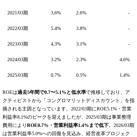
2021/03期
3.6%
2.6%
-
2022/03期
5.4%
3.8%
-
2023/03期
4.3%
3.1%
-
2024/03期
3.2%
2.3%
4.6%
2025/03期
0.7%
0.5%
1.4%
ROEは
過去5年間で0.7〜5.1%と低水準
で推移しており、ア
クティビストから「コングロマリットディスカウント」を指
摘される主因となっています。2022/03期にROE5.1%・営業
利益率8.1%のピークを迎えましたが、2025/03期は事業整理
費用により
ROE0.7%・営業利益率1.4%まで低下
。2026/03期
は営業利益率5.0%への回復を見込み、経営改革プロジェク