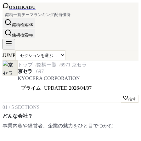
OSHI
KABU
銘柄一覧
テーマ
ランキング
配当
優待
銘柄検索
⌘K
銘柄検索
⌘K
JUMP
トップ
銘柄一覧
6971
京セラ
京セラ
6971
KYOCERA CORPORATION
プライム
UPDATED
2026/04/07
推す
01
/
5
SECTIONS
どんな会社？
事業内容や経営者、企業の魅力をひと目でつかむ