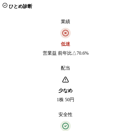
ひとめ診断
業績
低迷
営業益 前年比△70.6%
配当
少なめ
1株 50円
安全性