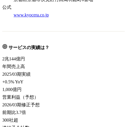
公式
www.kyocera.co.jp
サービスの実績は？
2兆144
億円
年間売上高
2025/03期実績
+0.5% YoY
1,000
億円
営業利益（予想）
2026/03期修正予想
前期比3.7倍
300
社超