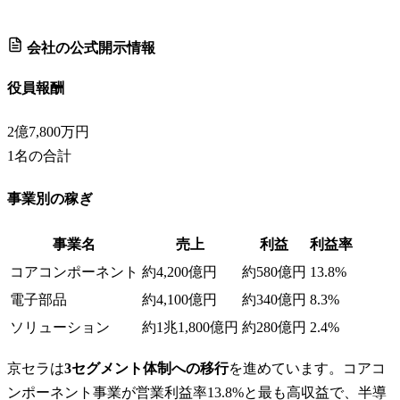
会社の公式開示情報
役員報酬
2億7,800万円
1
名の合計
事業別の稼ぎ
事業名
売上
利益
利益率
コアコンポーネント
約4,200億円
約580億円
13.8%
電子部品
約4,100億円
約340億円
8.3%
ソリューション
約1兆1,800億円
約280億円
2.4%
京セラは
3セグメント体制への移行
を進めています。コアコ
ンポーネント事業が営業利益率13.8%と最も高収益で、半導