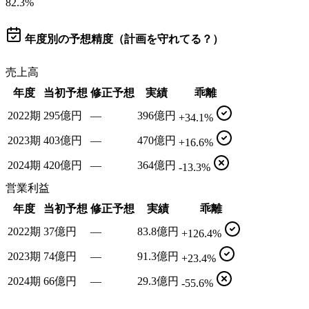
82.3
%
年度別の予想精度（計画を守れてる？）
売上高
年度
当初予想
修正予想
実績
乖離
2022期
295億円
—
396億円
+34.1%
2023期
403億円
—
470億円
+16.6%
2024期
420億円
—
364億円
-13.3%
営業利益
年度
当初予想
修正予想
実績
乖離
2022期
37億円
—
83.8億円
+126.4%
2023期
74億円
—
91.3億円
+23.4%
2024期
66億円
—
29.3億円
-55.6%