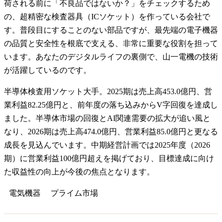
荷される前に「不良品ではないか？」をチェックするため
の、超精密な検査器具（ICソケット）を作っている会社で
す。普段目にすることのない部品ですが、最先端の電子機器
の品質と安全性を根底で支える、非常に重要な役割を担って
います。あなたのデジタルライフの裏側で、山一電機の技術
が活躍しているのです。
半導体検査用ソケット大手。2025期は売上高453.0億円、営
業利益82.25億円と、前年度の落ち込みからV字回復を達成し
ました。半導体市場の回復とAI関連需要の拡大が追い風と
なり、2026期は売上高474.0億円、営業利益85.0億円と更なる
成長を見込んでいます。中期経営計画では2025年度（2026
期）に営業利益100億円超えを掲げており、目標達成に向け
た収益性の向上が今後の焦点となります。
電気機器
プライム
市場