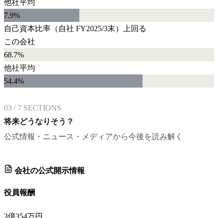
他社平均
7.9
%
自己資本比率
（自社
FY2025/3末
）
上回る
この会社
68.7%
他社平均
54.4
%
03
/
7
SECTIONS
将来どうなりそう？
公式情報・ニュース・メディアから今後を読み解く
会社の公式開示情報
役員報酬
3億354万円