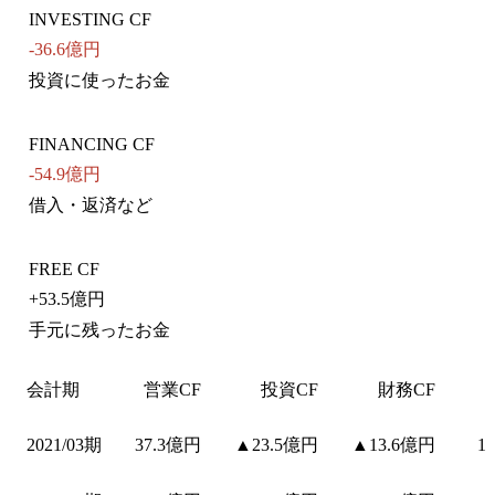
INVESTING CF
-36.6億円
投資に使ったお金
FINANCING CF
-54.9億円
借入・返済など
FREE CF
+
53.5億円
手元に残ったお金
会計期
営業CF
投資CF
財務CF
2021/03期
37.3億円
▲23.5億円
▲13.6億円
1