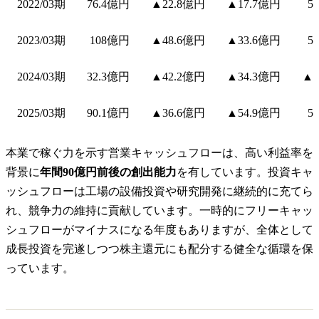
2022/03期
76.4億円
▲22.8億円
▲17.7億円
5
2023/03期
108億円
▲48.6億円
▲33.6億円
5
2024/03期
32.3億円
▲42.2億円
▲34.3億円
▲9
2025/03期
90.1億円
▲36.6億円
▲54.9億円
5
本業で稼ぐ力を示す営業キャッシュフローは、高い利益率を
背景に
年間90億円前後の創出能力
を有しています。投資キャ
ッシュフローは工場の設備投資や研究開発に継続的に充てら
れ、競争力の維持に貢献しています。一時的にフリーキャッ
シュフローがマイナスになる年度もありますが、全体として
成長投資を完遂しつつ株主還元にも配分する健全な循環を保
っています。