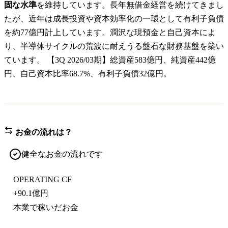
固な水準
を維持しています。長年無借金経営を続けてきまし
たが、近年は成長投資や資本効率化の一環として有利子負債
を約77億円計上しています。潤沢な現預金と自己資本によ
り、半導体サイクルの荒波に耐えうる盤石な財務基盤を築い
ています。 【3Q 2026/03期】総資産583億円、純資産442億
円、自己資本比率68.7%、有利子負債32億円。
お金の流れは？
健全なお金の流れです
OPERATING CF
+
90.1億円
本業で稼いだお金