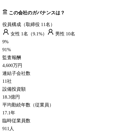
この会社のガバナンスは？
役員構成（取締役
11
名）
女性
1
名（
9.1%
）
男性
10
名
9
%
91
%
監査報酬
4,600万円
連結子会社数
11
社
設備投資額
18.3億円
平均勤続年数（従業員）
17.1
年
臨時従業員数
911
人