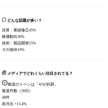
どんな話題が多い？
決算・業績修正
45
%
株価動向
30
%
技術・製品開発
15
%
その他IR
10
%
メディアでどれくらい注目されてる？
報道のトーンは「
やが好調
」
報道件数（30日）
48
件
前月比
+
15.4
%