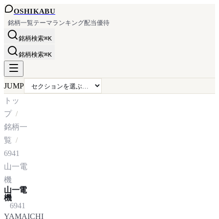
OSHI
KABU
銘柄一覧
テーマ
ランキング
配当
優待
銘柄検索
⌘K
銘柄検索
⌘K
JUMP
トッ
プ
銘柄一
覧
6941
山一電
機
山一電
機
6941
YAMAICHI