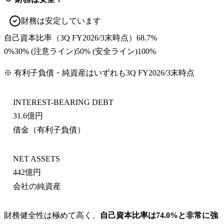
財務は安定しています
自己資本比率
（
3Q FY2026/3末
時点）
68.7%
0%
30
% (注意ライン)
50
% (安全ライン)
100%
※ 有利子負債・純資産はいずれも
3Q FY2026/3末
時点
INTEREST-BEARING DEBT
31.6億円
借金（有利子負債）
NET ASSETS
442億円
会社の純資産
財務健全性は極めて高く、
自己資本比率は74.0%と非常に強