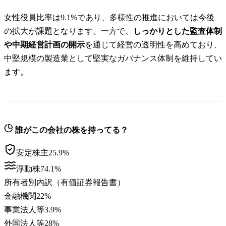
女性役員比率は9.1%であり、多様性の推進においては今後
の拡大が課題となります。一方で、
しっかりとした監査体制
や中期経営計画の開示
を通じて経営の透明性を高めており、
中堅規模の製造業として堅実なガバナンス体制を維持してい
ます。
誰がこの会社の株を持ってる？
安定株主
25.9
%
浮動株
74.1
%
所有者別内訳（有価証券報告書）
金融機関
22
%
事業法人等
3.9
%
外国法人等
28
%