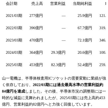
会計期
売上高
営業利益
当期純利益
E
2021/03期
277億円
—
25.9億円
121.
2022/03期
396億円
—
67.7億円
319.
2023/03期
470億円
—
72.1億円
346.
2024/03期
364億円
29.3億円
20.6億円
100.
2025/03期
453億円
82.3億円
52.4億円
259.
山一電機は、半導体検査用ICソケットの需要変動に業績が強
く依存しており、
2022/03期には過去最高水準の営業利益約
84億円を達成
しました。その後、半導体市況の調整期には一
時的な減益に見舞われましたが、2025/03期には売上高約453
億円、営業利益約82億円へと力強く回復しています。