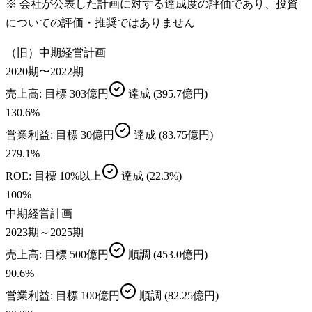
※ 会社が公表した計画に対する達成度の評価であり、投資
についての評価・推奨ではありません
（旧）中期経営計画
2020期〜2022期
売上高
: 目標
303億円
達成
(395.7億円)
130.6
%
営業利益
: 目標
30億円
達成
(83.75億円)
279.1
%
ROE
: 目標
10%以上
達成
(22.3%)
100
%
中期経営計画
2023期～2025期
売上高
: 目標
500億円
順調
(453.0億円)
90.6
%
営業利益
: 目標
100億円
順調
(82.25億円)