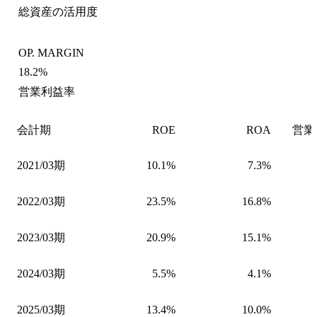
総資産の活用度
OP. MARGIN
18.2%
営業利益率
会計期
ROE
ROA
営業
2021/03期
10.1%
7.3%
2022/03期
23.5%
16.8%
2023/03期
20.9%
15.1%
2024/03期
5.5%
4.1%
2025/03期
13.4%
10.0%