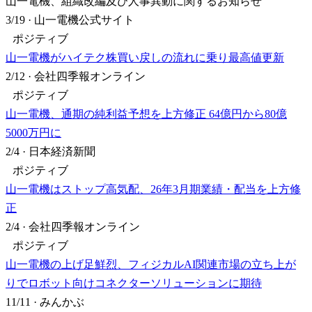
山一電機、組織改編及び人事異動に関するお知らせ
3/19
·
山一電機公式サイト
ポジティブ
山一電機がハイテク株買い戻しの流れに乗り最高値更新
2/12
·
会社四季報オンライン
ポジティブ
山一電機、通期の純利益予想を上方修正 64億円から80億
5000万円に
2/4
·
日本経済新聞
ポジティブ
山一電機はストップ高気配、26年3月期業績・配当を上方修
正
2/4
·
会社四季報オンライン
ポジティブ
山一電機の上げ足鮮烈、フィジカルAI関連市場の立ち上が
りでロボット向けコネクターソリューションに期待
11/11
·
みんかぶ