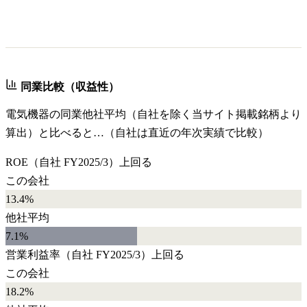
同業比較（収益性）
電気機器
の同業他社平均（自社を除く当サイト掲載銘柄より
算出）と比べると…（自社は直近の年次実績で比較）
ROE
（自社
FY2025/3
）
上回る
この会社
13.4%
他社平均
7.1
%
営業利益率
（自社
FY2025/3
）
上回る
この会社
18.2%