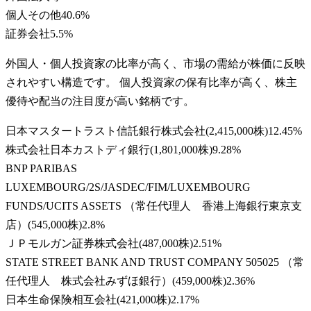
個人その他
40.6
%
証券会社
5.5
%
外国人・個人投資家の比率が高く、市場の需給が株価に反映
されやすい構造です。 個人投資家の保有比率が高く、株主
優待や配当の注目度が高い銘柄です。
日本マスタートラスト信託銀行株式会社
(
2,415,000株
)
12.45
%
株式会社日本カストディ銀行
(
1,801,000株
)
9.28
%
BNP PARIBAS
LUXEMBOURG/2S/JASDEC/FIM/LUXEMBOURG
FUNDS/UCITS ASSETS （常任代理人 香港上海銀行東京支
店）
(
545,000株
)
2.8
%
ＪＰモルガン証券株式会社
(
487,000株
)
2.51
%
STATE STREET BANK AND TRUST COMPANY 505025 （常
任代理人 株式会社みずほ銀行）
(
459,000株
)
2.36
%
日本生命保険相互会社
(
421,000株
)
2.17
%