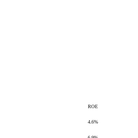
ROE
4.6%
6.9%