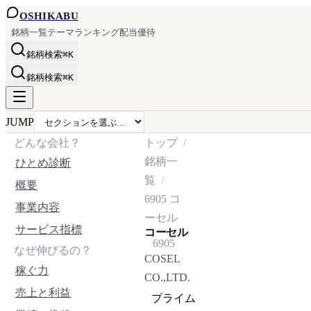
OSHI
KABU
銘柄一覧
テーマ
ランキング
配当
優待
銘柄検索
⌘K
銘柄検索
⌘K
JUMP
どんな会社？
トップ
銘柄一
ひとめ診断
覧
概要
6905
コ
事業内容
ーセル
サービス指標
コーセル
6905
なぜ伸びるの？
COSEL
稼ぐ力
CO.,LTD.
売上と利益
プライム