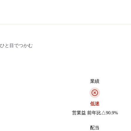
をひと目でつかむ
業績
低迷
営業益 前年比△90.9%
配当