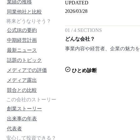
業績の推移
UPDATED
2026/03/28
同業他社と比較
将来どうなりそう？
公式IRの要約
01
/
4
SECTIONS
どんな会社？
中期経営計画
事業内容や経営者、企業の魅力
最新ニュース
話題のトピック
メディアでの評価
ひとめ診断
メディア露出
競合との比較
この会社のストーリー
創業ストーリー
出来事の年表
代表者
安心して投資できる？