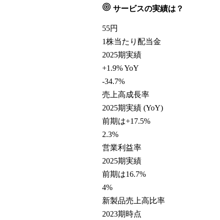
サービスの実績は？
55
円
1株当たり配当金
2025期実績
+1.9% YoY
-34.7
%
売上高成長率
2025期実績 (YoY)
前期は+17.5%
2.3
%
営業利益率
2025期実績
前期は16.7%
4
%
新製品売上高比率
2023期時点