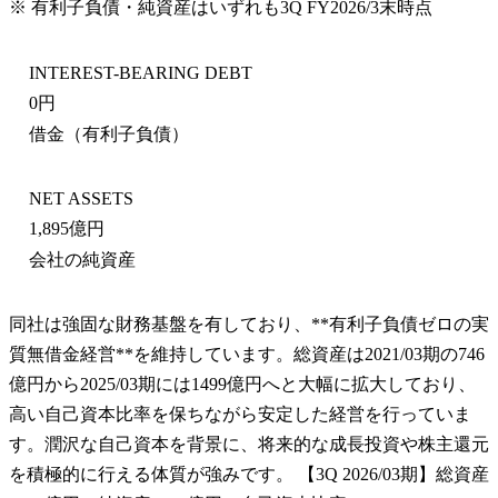
※ 有利子負債・純資産はいずれも
3Q FY2026/3末
時点
INTEREST-BEARING DEBT
0円
借金（有利子負債）
NET ASSETS
1,895億円
会社の純資産
同社は強固な財務基盤を有しており、**有利子負債ゼロの実
質無借金経営**を維持しています。総資産は2021/03期の746
億円から2025/03期には1499億円へと大幅に拡大しており、
高い自己資本比率を保ちながら安定した経営を行っていま
す。潤沢な自己資本を背景に、将来的な成長投資や株主還元
を積極的に行える体質が強みです。 【3Q 2026/03期】総資産