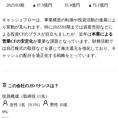
2025/03期
▲37.3億円
35.9億円
▲75.1億円
キャッシュフローは、事業構造の転換や投資活動の進展によ
り変動が見られます。特に2022/03期までは資産売却などに
よる投資CFのプラスが目立ちましたが、近年は
本業による
営業CFの安定化
が重要な課題となっています。財務活動で
は自己株式の取得などを通じて株主還元を強化しており、キ
ャッシュの配分を適正化する戦略をとっています。
この会社のガバナンスは？
役員構成（取締役
11
名）
女性
1
名（
9.1%
）
男性
10
名
9
%