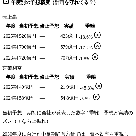
年度別の予想精度（計画を守れてる？）
売上高
年度
当初予想
修正予想
実績
乖離
2025期
520億円
—
423億円
-18.6%
2024期
700億円
—
579億円
-17.2%
2023期
720億円
—
707億円
-1.8%
営業利益
年度
当初予想
修正予想
実績
乖離
2025期
40億円
—
21.9億円
-45.3%
2024期
58億円
—
54.8億円
-5.5%
当初予想 = 期初に会社が発表した数字 / 乖離 = 予想と実績の
ズレ（＋なら上振れ）
2030年度に向けた中長期経営方針では、資本効率を重視し