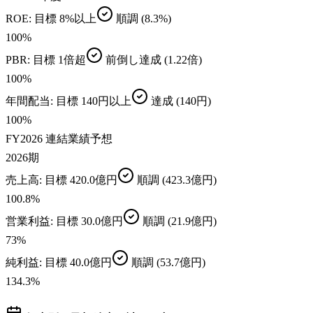
ROE
: 目標
8%以上
順調
(8.3%)
100
%
PBR
: 目標
1倍超
前倒し達成
(1.22倍)
100
%
年間配当
: 目標
140円以上
達成
(140円)
100
%
FY2026 連結業績予想
2026期
売上高
: 目標
420.0億円
順調
(423.3億円)
100.8
%
営業利益
: 目標
30.0億円
順調
(21.9億円)
73
%
純利益
: 目標
40.0億円
順調
(53.7億円)
134.3
%