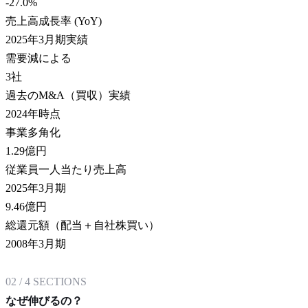
-27.0
%
売上高成長率 (YoY)
2025年3月期実績
需要減による
3
社
過去のM&A（買収）実績
2024年時点
事業多角化
1.29
億円
従業員一人当たり売上高
2025年3月期
9.46
億円
総還元額（配当＋自社株買い）
2008年3月期
02
/
4
SECTIONS
なぜ伸びるの？