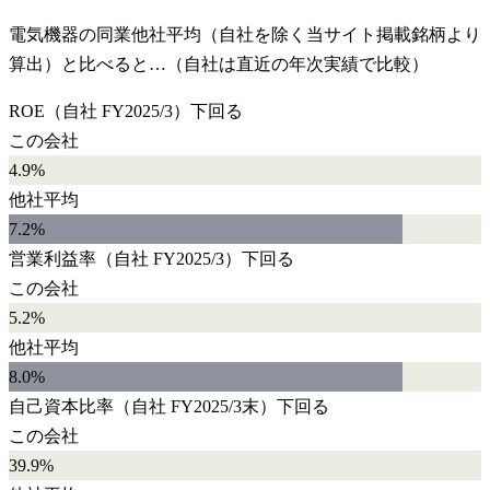
電気機器
の同業他社平均（自社を除く当サイト掲載銘柄より
算出）と比べると…（自社は直近の年次実績で比較）
ROE
（自社
FY2025/3
）
下回る
この会社
4.9%
他社平均
7.2
%
営業利益率
（自社
FY2025/3
）
下回る
この会社
5.2%
他社平均
8.0
%
自己資本比率
（自社
FY2025/3末
）
下回る
この会社
39.9%