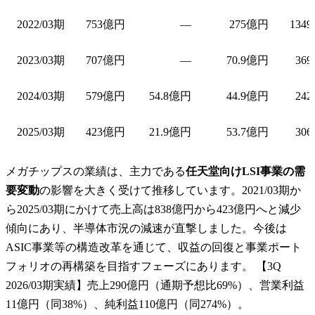
2022/03期
753億円
—
275億円
1349
2023/03期
707億円
—
70.9億円
369
2024/03期
579億円
54.8億円
44.9億円
242
2025/03期
423億円
21.9億円
53.7億円
306
メガチップスの業績は、主力である
任天堂向けLSI事業の需
要変動
の影響を大きく受けて推移しています。2021/03期か
ら2025/03期にかけて売上高は838億円から423億円へと減少
傾向にあり、半導体市況の減速が直撃しました。今後は
ASIC事業等の構造改革を通じて、収益の回復と事業ポート
フォリオの再構築を目指すフェーズにあります。 【3Q
2026/03期実績】売上290億円（通期予想比69%）、営業利益
11億円（同38%）、純利益110億円（同274%）。