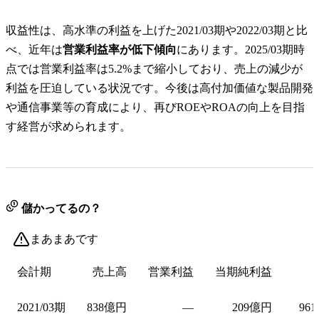
収益性は、高水準の利益を上げた2021/03期や2022/03期と比
べ、近年は
営業利益率が低下傾向
にあります。2025/03期時
点では営業利益率は5.2%まで縮小しており、売上の減少が
利益を圧迫している状況です。今後は高付加価値な製品開発
や通信事業等の育成により、再びROEやROAの向上を目指
す経営が求められます。
儲かってるの？
まあまあです
会計期
売上高
営業利益
当期純利益
2021/03期
838億円
—
209億円
961