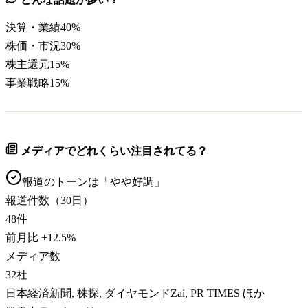
決算・業績
40
%
株価・市況
30
%
株主還元
15
%
事業戦略
15
%
メディアでどれくらい注目されてる？
報道のトーンは「
やや好調
」
報道件数（30日）
48
件
前月比
+
12.5
%
メディア数
32
社
日本経済新聞, 株探, ダイヤモンドZai, PR TIMES ほか