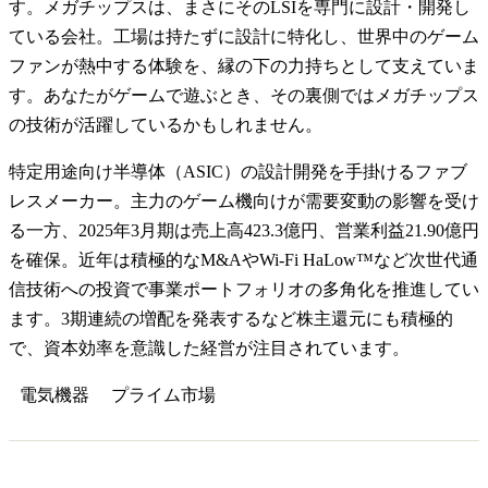
す。メガチップスは、まさにそのLSIを専門に設計・開発し
ている会社。工場は持たずに設計に特化し、世界中のゲーム
ファンが熱中する体験を、縁の下の力持ちとして支えていま
す。あなたがゲームで遊ぶとき、その裏側ではメガチップス
の技術が活躍しているかもしれません。
特定用途向け半導体（ASIC）の設計開発を手掛けるファブ
レスメーカー。主力のゲーム機向けが需要変動の影響を受け
る一方、2025年3月期は売上高423.3億円、営業利益21.90億円
を確保。近年は積極的なM&AやWi-Fi HaLow™など次世代通
信技術への投資で事業ポートフォリオの多角化を推進してい
ます。3期連続の増配を発表するなど株主還元にも積極的
で、資本効率を意識した経営が注目されています。
電気機器
プライム
市場