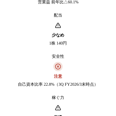
営業益 前年比△60.1%
配当
少なめ
1株 140円
安全性
注意
自己資本比率 22.8%（3Q FY2026/3末時点）
稼ぐ力