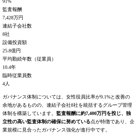
91
%
監査報酬
7,428万円
連結子会社数
8
社
設備投資額
25.8億円
平均勤続年数（従業員）
10.4
年
臨時従業員数
4
人
ガバナンス体制については、女性役員比率が9.1%と改善の
余地があるものの、連結子会社8社を統括するグループ管理
体制を構築しています。
監査報酬に約7,400万円を投じ、独
立性の高い監査体制の確保に努めている
点が特徴であり、企
業規模に見合ったガバナンス強化が進行中です。