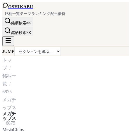
OSHI
KABU
銘柄一覧
テーマ
ランキング
配当
優待
銘柄検索
⌘K
銘柄検索
⌘K
JUMP
トッ
プ
銘柄一
覧
6875
メガチ
ップス
メガチ
ップス
6875
MegaChips