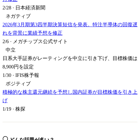
2/28
·
日本経済新聞
ネガティブ
2026年3月期第3四半期決算短信を発表。特注半導体の回復遅
れを背景に業績予想を修正
2/6
·
メガチップス公式サイト
中立
日系大手証券がレーティングを中立に引き下げ、目標株価は
8,900円を設定
1/30
·
IFIS株予報
ポジティブ
積極的な株主還元継続を予想し国内証券が目標株価を引き上
げ
1/19
·
株探
どんな話題が多い？