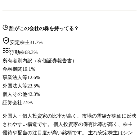
誰がこの会社の株を持ってる？
安定株主
31.7
%
浮動株
68.3
%
所有者別内訳（有価証券報告書）
金融機関
19.1
%
事業法人等
12.6
%
外国法人等
23.5
%
個人その他
42.3
%
証券会社
2.5
%
外国人・個人投資家の比率が高く、市場の需給が株価に反映
されやすい構造です。 個人投資家の保有比率が高く、株主
優待や配当の注目度が高い銘柄です。 主な安定株主はシン