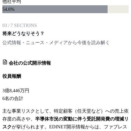
他社平均
54.6
%
03
/
7
SECTIONS
将来どうなりそう？
公式情報・ニュース・メディアから今後を読み解く
会社の公式開示情報
役員報酬
3億8,446万円
6
名の合計
主な事業リスクとして、特定顧客（任天堂など）への売上依
存度の高さや、
半導体市況の変動に伴う受託開発費の増減リ
スク
が挙げられます。EDINET開示情報からは、ファブレス