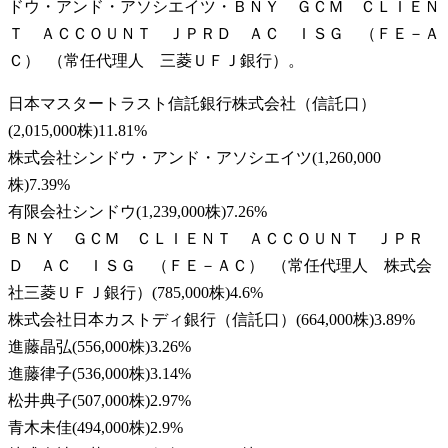
ドウ・アンド・アソシエイツ・ＢＮＹ ＧＣＭ ＣＬＩＥＮ
Ｔ ＡＣＣＯＵＮＴ ＪＰＲＤ ＡＣ ＩＳＧ （ＦＥ－Ａ
Ｃ） （常任代理人 三菱ＵＦＪ銀行）。
日本マスタートラスト信託銀行株式会社（信託口）
(
2,015,000株
)
11.81
%
株式会社シンドウ・アンド・アソシエイツ
(
1,260,000
株
)
7.39
%
有限会社シンドウ
(
1,239,000株
)
7.26
%
ＢＮＹ ＧＣＭ ＣＬＩＥＮＴ ＡＣＣＯＵＮＴ ＪＰＲ
Ｄ ＡＣ ＩＳＧ （ＦＥ－ＡＣ） （常任代理人 株式会
社三菱ＵＦＪ銀行）
(
785,000株
)
4.6
%
株式会社日本カストディ銀行（信託口）
(
664,000株
)
3.89
%
進藤晶弘
(
556,000株
)
3.26
%
進藤律子
(
536,000株
)
3.14
%
松井典子
(
507,000株
)
2.97
%
青木未佳
(
494,000株
)
2.9
%