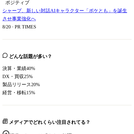
ポジティブ
シャープ、新しい対話AIキャラクター「ポケとも」を誕生
させ事業強化へ
8/20
·
PR TIMES
どんな話題が多い？
決算・業績
40
%
DX・買収
25
%
製品リリース
20
%
経営・移転
15
%
メディアでどれくらい注目されてる？