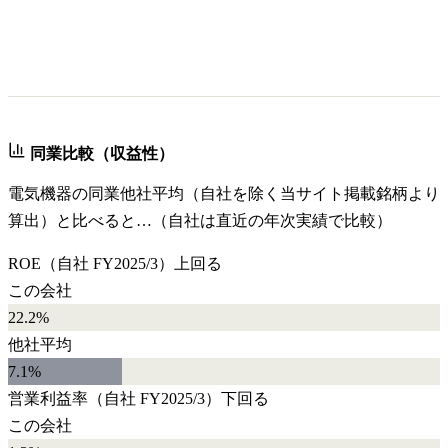
同業比較（収益性）
電気機器
の同業他社平均（自社を除く当サイト掲載銘柄より
算出）と比べると…（自社は直近の年次実績で比較）
ROE
（自社
FY2025/3
）
上回る
この会社
22.2%
他社平均
7.1
%
営業利益率
（自社
FY2025/3
）
下回る
この会社