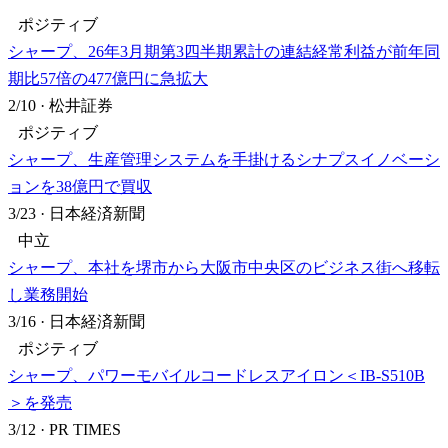
ポジティブ
シャープ、26年3月期第3四半期累計の連結経常利益が前年同
期比57倍の477億円に急拡大
2/10
·
松井証券
ポジティブ
シャープ、生産管理システムを手掛けるシナプスイノベーシ
ョンを38億円で買収
3/23
·
日本経済新聞
中立
シャープ、本社を堺市から大阪市中央区のビジネス街へ移転
し業務開始
3/16
·
日本経済新聞
ポジティブ
シャープ、パワーモバイルコードレスアイロン＜IB-S510B
＞を発売
3/12
·
PR TIMES