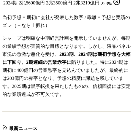
2024期
2兆5600億円
2兆3500億円
2兆3219億円
-9.3%
当初予想 = 期初に会社が発表した数字 / 乖離 = 予想と実績の
ズレ（＋なら上振れ）
シャープは明確な中期経営計画を開示していませんが、毎期
の業績予想が実質的な目標となります。しかし、液晶パネル
市況の急激な悪化を受け、
2023期、2024期は期初予想を大幅
に下回り、2期連続の営業赤字に
陥りました。特に2024期は
期初に400億円の営業黒字を見込んでいましたが、最終的に
は203億円の赤字となり、予想の精度に課題を残していま
す。2025期は黒字転換を果たしたものの、信頼回復には安定
的な業績達成が不可欠です。
最新ニュース