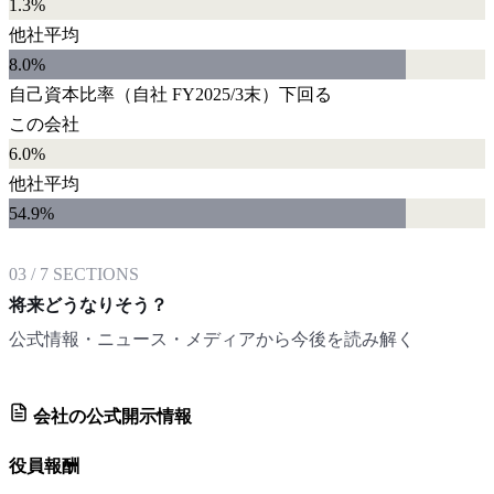
1.3%
他社平均
8.0
%
自己資本比率
（自社
FY2025/3末
）
下回る
この会社
6.0%
他社平均
54.9
%
03
/
7
SECTIONS
将来どうなりそう？
公式情報・ニュース・メディアから今後を読み解く
会社の公式開示情報
役員報酬