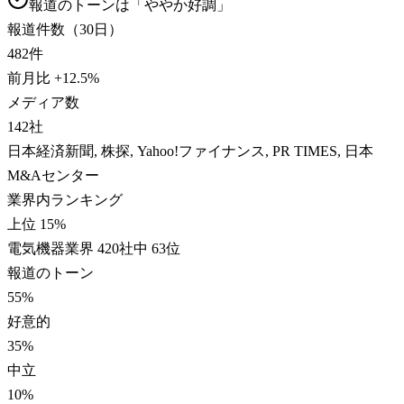
報道のトーンは「
ややか好調
」
報道件数（30日）
482
件
前月比
+
12.5
%
メディア数
142
社
日本経済新聞, 株探, Yahoo!ファイナンス, PR TIMES, 日本
M&Aセンター
業界内ランキング
上位 15%
電気機器業界 420社中 63位
報道のトーン
55
%
好意的
35
%
中立
10
%