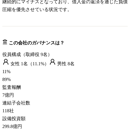
継続的にマイナスとなっており、借入金の返済を通じた負債
圧縮を優先させている状況です。
この会社のガバナンスは？
役員構成（取締役
9
名）
女性
1
名（
11.1%
）
男性
8
名
11
%
89
%
監査報酬
7億円
連結子会社数
118
社
設備投資額
299.8億円