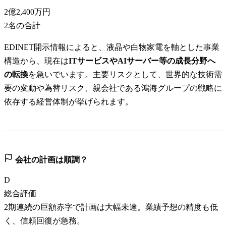
2億2,400万円
2
名の合計
EDINET開示情報によると、液晶や白物家電を軸とした事業
構造から、現在は
ITサービスやAIサーバー等の成長分野へ
の転換
を急いでいます。主要リスクとして、世界的な技術需
要の変動や為替リスク、親会社である鴻海グループの戦略に
依存する経営体制が挙げられます。
会社の計画は順調？
D
総合評価
2期連続の巨額赤字で計画は大幅未達。業績予想の精度も低
く、信頼回復が急務。