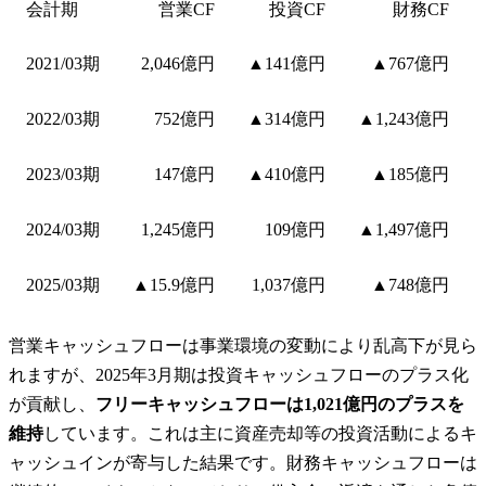
会計期
営業CF
投資CF
財務CF
2021/03期
2,046億円
▲141億円
▲767億円
2022/03期
752億円
▲314億円
▲1,243億円
2023/03期
147億円
▲410億円
▲185億円
2024/03期
1,245億円
109億円
▲1,497億円
2025/03期
▲15.9億円
1,037億円
▲748億円
営業キャッシュフローは事業環境の変動により乱高下が見ら
れますが、2025年3月期は投資キャッシュフローのプラス化
が貢献し、
フリーキャッシュフローは1,021億円のプラスを
維持
しています。これは主に資産売却等の投資活動によるキ
ャッシュインが寄与した結果です。財務キャッシュフローは