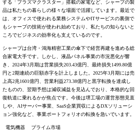
する「プラズマクラスター」搭載の家電など、シャープの製
品は私たちの暮らしの様々な場面で活躍しています。最近で
は、オフィスで使われる業務システムやITサービスの裏側で
もシャープの技術が使われ始めており、私たちの知らないと
ころでビジネスの効率化も支えているのです。
シャープは台湾・鴻海精密工業の傘下で経営再建を進める総
合家電大手です。しかし、液晶パネル事業の市況悪化が響
き、2024年3月期は営業損失203.43億円、最終損失1499.80億
円と2期連続の巨額赤字を計上しました。2025年3月期には売
上高2兆1601億円、営業利益273.38億円と黒字転換を達成し
たものの、翌期予想は減収減益を見込んでおり、本格的な回
復軌道に乗れるかが焦点です。今後は堺工場の運営形態見直
しや、AIサーバー事業、SaaS企業買収によるDXソリューシ
ョン強化など、事業ポートフォリオの転換を急いでいます。
電気機器
プライム
市場