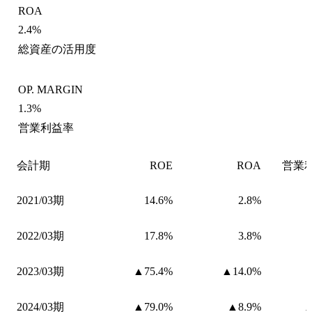
ROA
2.4%
総資産の活用度
OP. MARGIN
1.3%
営業利益率
会計期
ROE
ROA
営業
2021/03期
14.6%
2.8%
2022/03期
17.8%
3.8%
2023/03期
▲75.4%
▲14.0%
2024/03期
▲79.0%
▲8.9%
▲