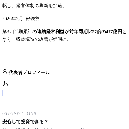
転
し、経営体制の刷新を加速。
2026年2月
好決算
第3四半期累計の
連結経常利益が前年同期比57倍の477億円
と
なり、収益構造の改善が鮮明に。
代表者プロフィール
05
/
6
SECTIONS
安心して投資できる？