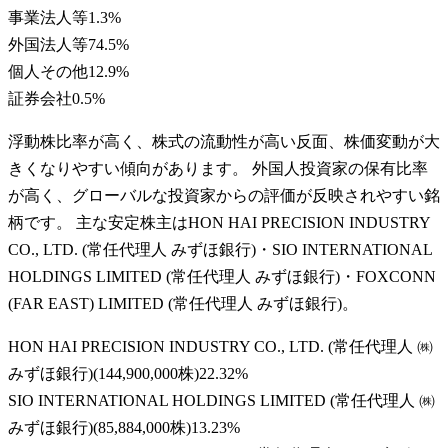
事業法人等
1.3
%
外国法人等
74.5
%
個人その他
12.9
%
証券会社
0.5
%
浮動株比率が高く、株式の流動性が高い反面、株価変動が大
きくなりやすい傾向があります。 外国人投資家の保有比率
が高く、グローバルな投資家からの評価が反映されやすい銘
柄です。 主な安定株主はHON HAI PRECISION INDUSTRY
CO., LTD. (常任代理人 みずほ銀行)・SIO INTERNATIONAL
HOLDINGS LIMITED (常任代理人 みずほ銀行)・FOXCONN
(FAR EAST) LIMITED (常任代理人 みずほ銀行)。
HON HAI PRECISION INDUSTRY CO., LTD. (常任代理人 ㈱
みずほ銀行)
(
144,900,000株
)
22.32
%
SIO INTERNATIONAL HOLDINGS LIMITED (常任代理人 ㈱
みずほ銀行)
(
85,884,000株
)
13.23
%