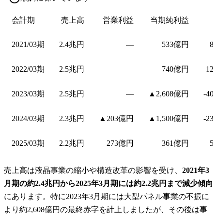
会計期
売上高
営業利益
当期純利益
2021/03期
2.4兆円
—
533億円
8
2022/03期
2.5兆円
—
740億円
12
2023/03期
2.5兆円
—
▲2,608億円
-40
2024/03期
2.3兆円
▲203億円
▲1,500億円
-23
2025/03期
2.2兆円
273億円
361億円
5
売上高は液晶事業の縮小や構造改革の影響を受け、
2021年3
月期の約2.4兆円から2025年3月期には約2.2兆円まで減少傾向
にあります。特に2023年3月期には大型パネル事業の不振に
より約2,608億円の最終赤字を計上しましたが、その後は事