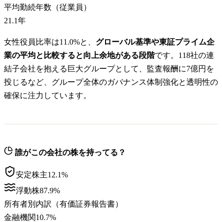
平均勤続年数（従業員）
21.1
年
女性役員比率は11.0%と、
グローバル基準や東証プライム企
業の平均と比較すると向上余地がある段階
です。118社の連
結子会社を抱える巨大グループとして、監査報酬に7億円を
投じるなど、グループ全体のガバナンス体制強化と透明性の
確保に注力しています。
誰がこの会社の株を持ってる？
安定株主
12.1
%
浮動株
87.9
%
所有者別内訳（有価証券報告書）
金融機関
10.7
%