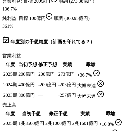
営業利益
: 目標
200億円
順調
(273.38億円)
136.7
%
純利益
: 目標
100億円
順調
(360.95億円)
361
%
年度別の予想精度（計画を守れてる？）
営業利益
年度
当初予想
修正予想
実績
乖離
2025期
200億円
200億円
273億円
+36.7%
2024期
400億円
-200億円
-203億円
大幅未達
2023期
800億円
—
-257億円
大幅未達
売上高
年度
当初予想
修正予想
実績
乖離
2025期
1兆8500億円
2兆1000億円
2兆1601億円
+16.8%