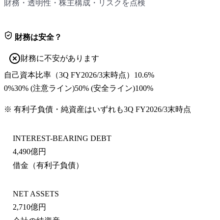
財務・透明性・株主構成・リスクを点検
財務は安全？
財務に不安があります
自己資本比率
（
3Q FY2026/3末
時点）
10.6%
0%
30
% (注意ライン)
50
% (安全ライン)
100%
※ 有利子負債・純資産はいずれも
3Q FY2026/3末
時点
INTEREST-BEARING DEBT
4,490億円
借金（有利子負債）
NET ASSETS
2,710億円