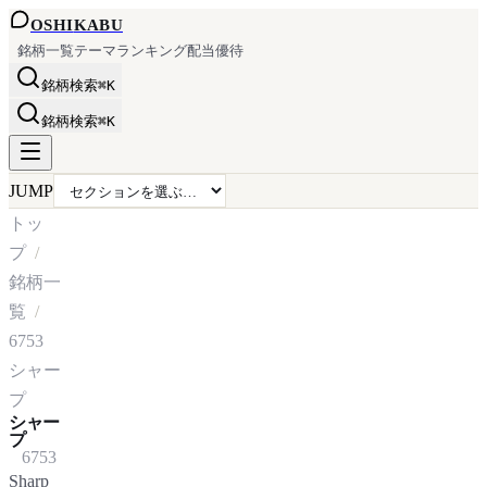
OSHI
KABU
銘柄一覧
テーマ
ランキング
配当
優待
銘柄検索
⌘K
銘柄検索
⌘K
JUMP
トッ
プ
銘柄一
覧
6753
シャー
プ
シャー
プ
6753
Sharp