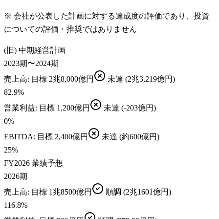
※ 会社が公表した計画に対する達成度の評価であり、投資
についての評価・推奨ではありません
(旧) 中期経営計画
2023期〜2024期
売上高
: 目標
2兆8,000億円
未達
(2兆3,219億円)
82.9
%
営業利益
: 目標
1,200億円
未達
(-203億円)
0
%
EBITDA
: 目標
2,400億円
未達
(約600億円)
25
%
FY2026 業績予想
2026期
売上高
: 目標
1兆8500億円
順調
(2兆1601億円)
116.8
%