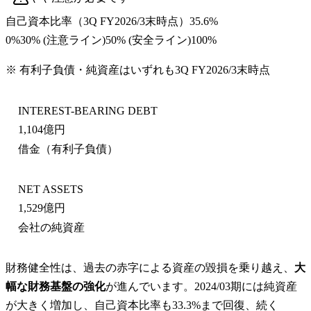
自己資本比率
（
3Q FY2026/3末
時点）
35.6%
0%
30
% (注意ライン)
50
% (安全ライン)
100%
※ 有利子負債・純資産はいずれも
3Q FY2026/3末
時点
INTEREST-BEARING DEBT
1,104億円
借金（有利子負債）
NET ASSETS
1,529億円
会社の純資産
財務健全性は、過去の赤字による資産の毀損を乗り越え、
大
幅な財務基盤の強化
が進んでいます。2024/03期には純資産
が大きく増加し、自己資本比率も33.3%まで回復、続く