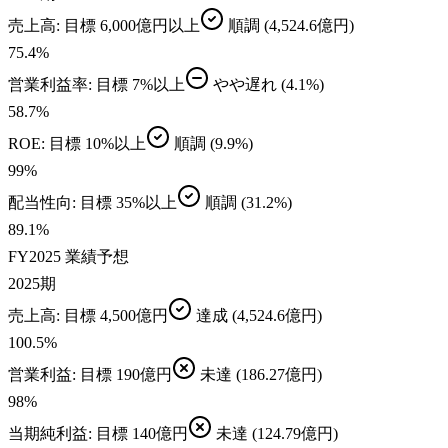
売上高
: 目標
6,000億円以上
順調
(4,524.6億円)
75.4
%
営業利益率
: 目標
7%以上
やや遅れ
(4.1%)
58.7
%
ROE
: 目標
10%以上
順調
(9.9%)
99
%
配当性向
: 目標
35%以上
順調
(31.2%)
89.1
%
FY2025 業績予想
2025期
売上高
: 目標
4,500億円
達成
(4,524.6億円)
100.5
%
営業利益
: 目標
190億円
未達
(186.27億円)
98
%
当期純利益
: 目標
140億円
未達
(124.79億円)