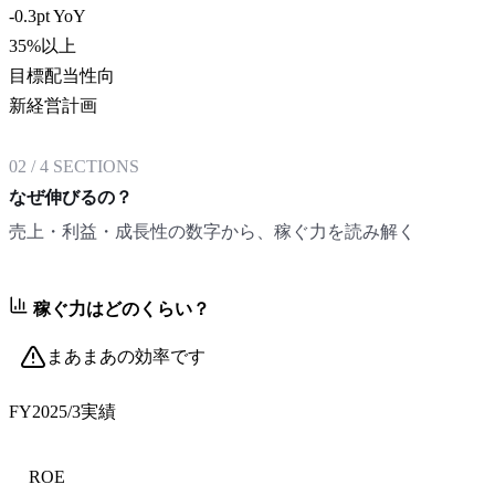
-0.3pt YoY
35
%以上
目標配当性向
新経営計画
02
/
4
SECTIONS
なぜ伸びるの？
売上・利益・成長性の数字から、稼ぐ力を読み解く
稼ぐ力はどのくらい？
まあまあの効率です
FY2025/3
実績
ROE