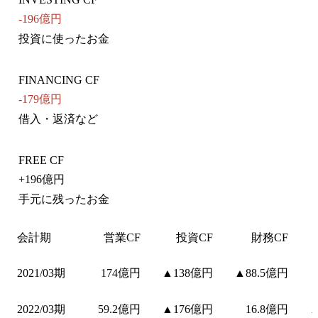
-196億円
投資に使ったお金
FINANCING CF
-179億円
借入・返済など
FREE CF
+
196億円
手元に残ったお金
会計期
営業CF
投資CF
財務CF
2021/03期
174億円
▲138億円
▲88.5億円
2022/03期
59.2億円
▲176億円
16.8億円
▲