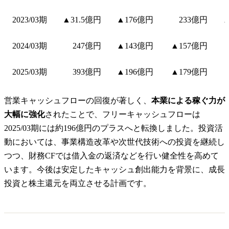
2023/03期
▲31.5億円
▲176億円
233億円
▲
2024/03期
247億円
▲143億円
▲157億円
2025/03期
393億円
▲196億円
▲179億円
営業キャッシュフローの回復が著しく、
本業による稼ぐ力が
大幅に強化
されたことで、フリーキャッシュフローは
2025/03期には約196億円のプラスへと転換しました。投資活
動においては、事業構造改革や次世代技術への投資を継続し
つつ、財務CFでは借入金の返済などを行い健全性を高めて
います。今後は安定したキャッシュ創出能力を背景に、成長
投資と株主還元を両立させる計画です。