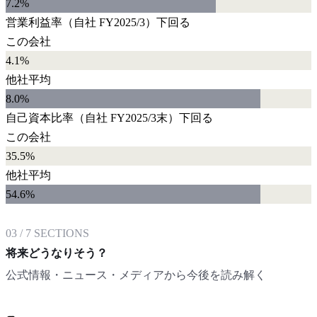
7.2
%
営業利益率
（自社
FY2025/3
）
下回る
この会社
4.1%
他社平均
8.0
%
自己資本比率
（自社
FY2025/3末
）
下回る
この会社
35.5%
他社平均
54.6
%
03
/
7
SECTIONS
将来どうなりそう？
公式情報・ニュース・メディアから今後を読み解く