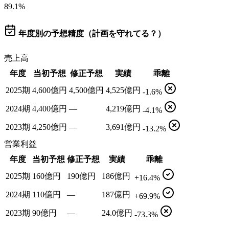
89.1
%
年度別の予想精度（計画を守れてる？）
売上高
年度
当初予想
修正予想
実績
乖離
2025期
4,600億円
4,500億円
4,525億円
-1.6%
2024期
4,400億円
—
4,219億円
-4.1%
2023期
4,250億円
—
3,691億円
-13.2%
営業利益
年度
当初予想
修正予想
実績
乖離
2025期
160億円
190億円
186億円
+16.4%
2024期
110億円
—
187億円
+69.9%
2023期
90億円
—
24.0億円
-73.3%