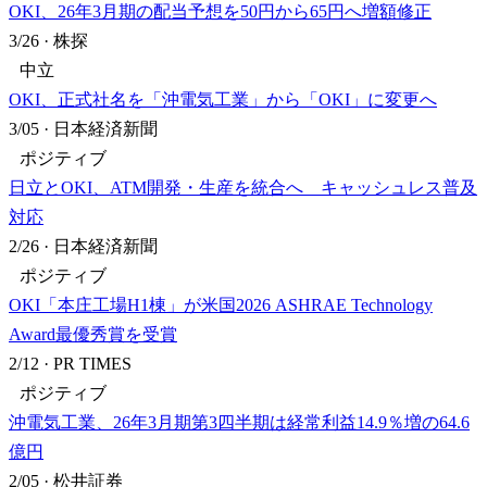
OKI、26年3月期の配当予想を50円から65円へ増額修正
3/26
·
株探
中立
OKI、正式社名を「沖電気工業」から「OKI」に変更へ
3/05
·
日本経済新聞
ポジティブ
日立とOKI、ATM開発・生産を統合へ キャッシュレス普及
対応
2/26
·
日本経済新聞
ポジティブ
OKI「本庄工場H1棟」が米国2026 ASHRAE Technology
Award最優秀賞を受賞
2/12
·
PR TIMES
ポジティブ
沖電気工業、26年3月期第3四半期は経常利益14.9％増の64.6
億円
2/05
·
松井証券