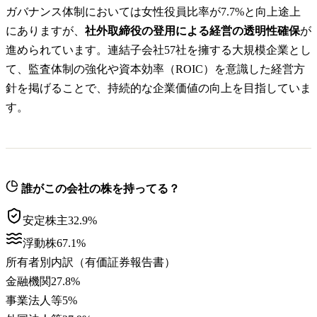
ガバナンス体制においては女性役員比率が7.7%と向上途上
にありますが、
社外取締役の登用による経営の透明性確保
が
進められています。連結子会社57社を擁する大規模企業とし
て、監査体制の強化や資本効率（ROIC）を意識した経営方
針を掲げることで、持続的な企業価値の向上を目指していま
す。
誰がこの会社の株を持ってる？
安定株主
32.9
%
浮動株
67.1
%
所有者別内訳（有価証券報告書）
金融機関
27.8
%
事業法人等
5
%