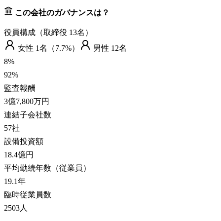
この会社のガバナンスは？
役員構成（取締役
13
名）
女性
1
名（
7.7%
）
男性
12
名
8
%
92
%
監査報酬
3億7,800万円
連結子会社数
57
社
設備投資額
18.4億円
平均勤続年数（従業員）
19.1
年
臨時従業員数
2503
人