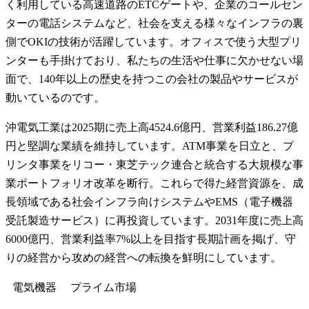
く利用している高速道路のETCゲートや、企業のコールセン
ターの電話システムなど、社会を支える様々なインフラの裏
側でOKIの技術が活躍しています。オフィスで使う大型プリ
ンターも手掛けており、私たちの生活や仕事に欠かせない場
面で、140年以上の歴史を持つこの会社の製品やサービスが
動いているのです。
沖電気工業は2025期に売上高4524.6億円、営業利益186.27億
円と堅調な業績を維持しています。ATM事業を日立と、プ
リンタ事業をリコー・東芝テック連合と統合する大規模な事
業ポートフォリオ改革を断行。これらで得た経営資源を、成
長領域である社会インフラ向けシステムやEMS（電子機器
受託製造サービス）に再投資しています。2031年度に売上高
6000億円、営業利益率7%以上を目指す長期計画を掲げ、守
りの経営から攻めの経営への転換を鮮明にしています。
電気機器
プライム
市場