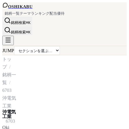
OSHI
KABU
銘柄一覧
テーマ
ランキング
配当
優待
銘柄検索
⌘K
銘柄検索
⌘K
JUMP
トッ
プ
銘柄一
覧
6703
沖電気
工業
沖電気
工業
6703
Oki