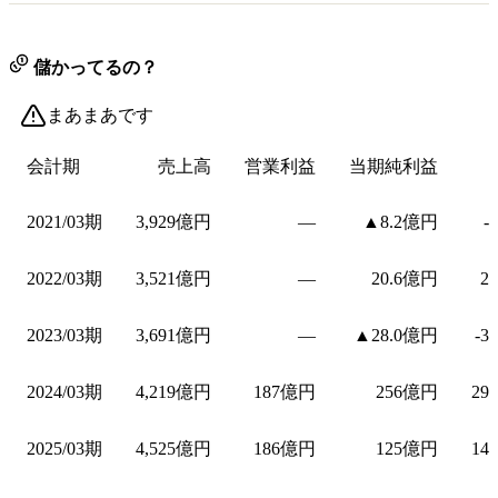
儲かってるの？
まあまあです
会計期
売上高
営業利益
当期純利益
2021/03期
3,929億円
—
▲8.2億円
-
2022/03期
3,521億円
—
20.6億円
2
2023/03期
3,691億円
—
▲28.0億円
-3
2024/03期
4,219億円
187億円
256億円
29
2025/03期
4,525億円
186億円
125億円
14