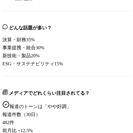
どんな話題が多い？
決算・財務
35
%
事業提携・統合
30
%
新技術・製品
20
%
ESG・サステナビリティ
15
%
メディアでどれくらい注目されてる？
報道のトーンは「
やや好調
」
報道件数（30日）
482
件
前月比
+
12.5
%