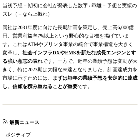
当初予想 = 期初に会社が発表した数字 / 乖離 = 予想と実績の
ズレ（＋なら上振れ）
同社は2031年度に向けた長期計画を策定し、売上高6,000億
円、営業利益率7%以上という野心的な目標を掲げていま
す。これはATMやプリンタ事業の統合で事業構造を大きく
変革し、
社会インフラDXやEMSを新たな成長エンジンとす
る強い意志の表れ
です。一方で、近年の業績予想は変動が大
きく、特に2023期は大幅な未達となりました。計画達成力を
市場に示すためには、
まずは毎年の業績予想を安定的に達成
し、信頼を積み重ねることが重要
です。
最新ニュース
ポジティブ