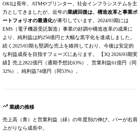
OKIは長年、ATMやプリンター、社会インフラシステムを主
力としてきましたが、近年の
業績回復は、構造改革と事業ポ
ートフォリオの最適化
が牽引しています。2024/03期には
EMS（電子機器受託製造）事業の好調や構造改革の成果に
より、純利益は約256億円と大幅な黒字化を達成しました。
続く2025/03期も堅調な売上を維持しており、今後は安定的
な利益成長を目指すフェーズにあります。 【3Q 2026/03期実
績】売上2822億円（通期予想比63%）、営業利益61億円（同
32%）、純利益74億円（同53%）。
業績の推移
売上高（青）と営業利益（緑）の年度別の伸び。バーが右肩
上がりなら成長中。