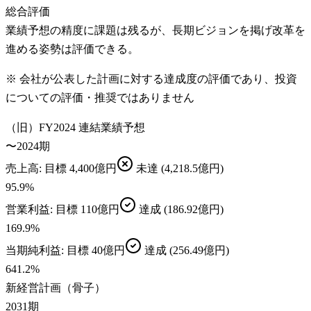
総合評価
業績予想の精度に課題は残るが、長期ビジョンを掲げ改革を
進める姿勢は評価できる。
※ 会社が公表した計画に対する達成度の評価であり、投資
についての評価・推奨ではありません
（旧）FY2024 連結業績予想
〜2024期
売上高
: 目標
4,400億円
未達
(4,218.5億円)
95.9
%
営業利益
: 目標
110億円
達成
(186.92億円)
169.9
%
当期純利益
: 目標
40億円
達成
(256.49億円)
641.2
%
新経営計画（骨子）
2031期