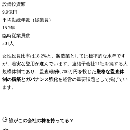
設備投資額
9.9億円
平均勤続年数（従業員）
15.7
年
臨時従業員数
201
人
女性役員比率は18.2%と、製造業としては標準的な水準です
が、着実な登用が進んでいます。連結子会社21社を擁する大
規模体制であり、監査報酬6,700万円を投じた
厳格な監査体
制の構築とガバナンス強化
を経営の重要課題として掲げてい
ます。
誰がこの会社の株を持ってる？