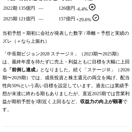
2022期
135億円
—
126億円
-6.4%
2025期
121億円
—
157億円
+29.6%
当初予想 = 期初に会社が発表した数字 / 乖離 = 予想と実績の
ズレ（＋なら上振れ）
「中長期ビジョン2028 ステージⅡ」（2023期〜2025期）
は、最終年度を待たずに売上・利益ともに目標を大幅に上回
る
「前倒し達成」
となりました。続く「ステージⅢ」（2026
期〜2029期）では、成長投資と株主還元の両立を掲げ、配当
性向50%という高い目標を設定しています。過去には業績予
想が未達に終わる期もありましたが、直近2025期では営業利
益が期初予想を3割近く上回るなど、
収益力の向上が顕著
で
す。