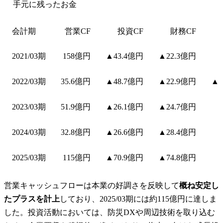
手元に残ったお金
会計期
営業CF
投資CF
財務CF
2021/03期
158億円
▲43.4億円
▲22.3億円
2022/03期
35.6億円
▲48.7億円
▲22.9億円
▲1
2023/03期
51.9億円
▲26.1億円
▲24.7億円
2024/03期
32.8億円
▲26.6億円
▲28.4億円
2025/03期
115億円
▲70.9億円
▲74.8億円
営業キャッシュフローは本業の好調さを反映して
概ね安定し
たプラスを計上
しており、2025/03期には約115億円に達しま
した。投資活動においては、防災DXや周辺技術を取り込む