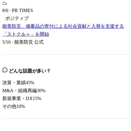
へ
8/6
·
PR TIMES
ポジティブ
能美防災、備蓄品の寄付による社会貢献と入替を支援する
「ストクル＋」を開始
5/16
·
能美防災 公式
どんな話題が多い？
決算・業績
45
%
M&A・組織再編
30
%
新規事業・DX
15
%
その他
10
%