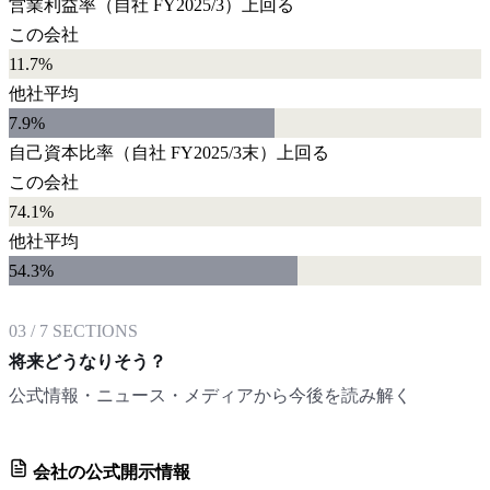
営業利益率
（自社
FY2025/3
）
上回る
この会社
11.7%
他社平均
7.9
%
自己資本比率
（自社
FY2025/3末
）
上回る
この会社
74.1%
他社平均
54.3
%
03
/
7
SECTIONS
将来どうなりそう？
公式情報・ニュース・メディアから今後を読み解く
会社の公式開示情報