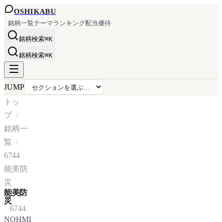
OSHI
KABU
銘柄一覧
テーマ
ランキング
配当
優待
銘柄検索
⌘K
銘柄検索
⌘K
JUMP
トッ
プ
銘柄一
覧
6744
能美防
災
能美防
災
6744
NOHMI