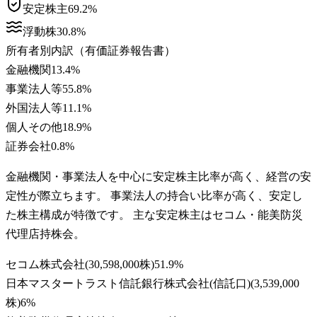
安定株主
69.2
%
浮動株
30.8
%
所有者別内訳（有価証券報告書）
金融機関
13.4
%
事業法人等
55.8
%
外国法人等
11.1
%
個人その他
18.9
%
証券会社
0.8
%
金融機関・事業法人を中心に安定株主比率が高く、経営の安
定性が際立ちます。 事業法人の持合い比率が高く、安定し
た株主構成が特徴です。 主な安定株主はセコム・能美防災
代理店持株会。
セコム株式会社
(
30,598,000株
)
51.9
%
日本マスタートラスト信託銀行株式会社(信託口)
(
3,539,000
株
)
6
%