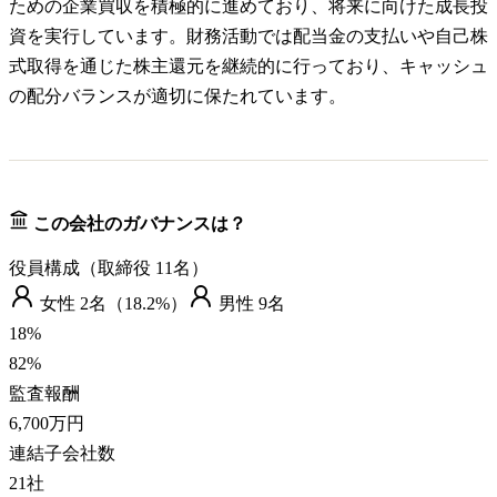
ための企業買収を積極的に進めており、将来に向けた成長投
資を実行しています。財務活動では配当金の支払いや自己株
式取得を通じた株主還元を継続的に行っており、キャッシュ
の配分バランスが適切に保たれています。
この会社のガバナンスは？
役員構成（取締役
11
名）
女性
2
名（
18.2%
）
男性
9
名
18
%
82
%
監査報酬
6,700万円
連結子会社数
21
社