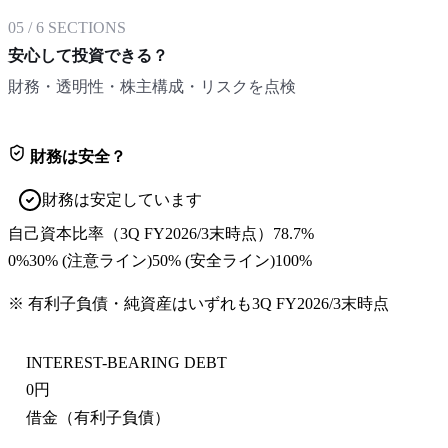
05
/
6
SECTIONS
安心して投資できる？
財務・透明性・株主構成・リスクを点検
財務は安全？
財務は安定しています
自己資本比率
（
3Q FY2026/3末
時点）
78.7%
0%
30
% (注意ライン)
50
% (安全ライン)
100%
※ 有利子負債・純資産はいずれも
3Q FY2026/3末
時点
INTEREST-BEARING DEBT
0円
借金（有利子負債）