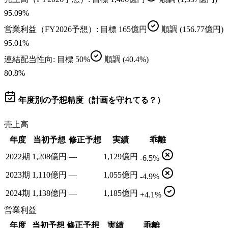
95.09
%
営業利益（FY2026予想）
: 目標
165億円
順調
(156.77億円)
95.01
%
連結配当性向
: 目標
50%
順調
(40.4%)
80.8
%
年度別の予想精度（計画を守れてる？）
売上高
年度
当初予想
修正予想
実績
乖離
2022期
1,208億円
—
1,129億円
-6.5%
2023期
1,110億円
—
1,055億円
-4.9%
2024期
1,138億円
—
1,185億円
+4.1%
営業利益
年度
当初予想
修正予想
実績
乖離