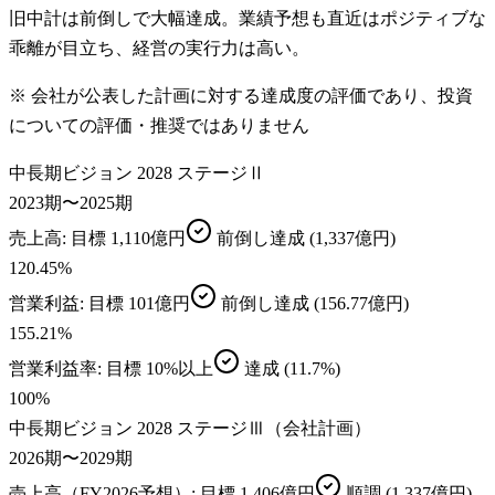
旧中計は前倒しで大幅達成。業績予想も直近はポジティブな
乖離が目立ち、経営の実行力は高い。
※ 会社が公表した計画に対する達成度の評価であり、投資
についての評価・推奨ではありません
中長期ビジョン 2028 ステージⅡ
2023期〜2025期
売上高
: 目標
1,110億円
前倒し達成
(1,337億円)
120.45
%
営業利益
: 目標
101億円
前倒し達成
(156.77億円)
155.21
%
営業利益率
: 目標
10%以上
達成
(11.7%)
100
%
中長期ビジョン 2028 ステージⅢ（会社計画）
2026期〜2029期
売上高（FY2026予想）
: 目標
1,406億円
順調
(1,337億円)