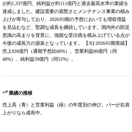
が約1,337億円、純利益が約111億円と過去最高水準の業績を
達成しました。建設需要の底堅さとメンテナンス事業の積み
上げが寄与しており、2026/03期の予想においても増収増益
を見込むなど、堅調な成長を継続しています。国内外の防災
意識の高まりを背景に、強固な受注残を積み上げている点が
今後の成長力の源泉となっています。 【3Q 2026/03期実績】
売上926億円（通期予想比66%）、営業利益80億円（同
48%）、純利益59億円（同51%）。
業績の推移
売上高（青）と営業利益（緑）の年度別の伸び。バーが右肩
上がりなら成長中。