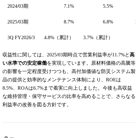
2024/03期
7.1%
5.5%
2025/03期
8.7%
6.8%
1
3Q FY2026/3
4.8%（累計）
3.7%（累計）
収益性に関しては、2025/03期時点で営業利益率が11.7%と
高
い水準での安定稼働
を実現しています。原材料価格の高騰等
の影響を一定程度受けつつも、高付加価値な防災システム製
品の提供と効率的なメンテナンス体制により、ROEは
8.5%、ROAは6.7%まで着実に向上しました。今後も高収益
な維持管理・保守サービスの比率を高めることで、さらなる
利益率の改善を図る方針です。