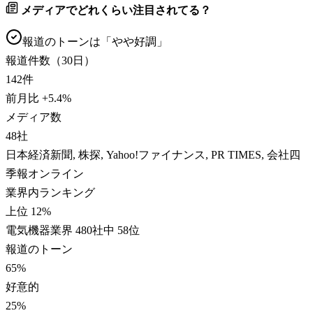
メディアでどれくらい注目されてる？
報道のトーンは「
やや好調
」
報道件数（30日）
142
件
前月比
+
5.4
%
メディア数
48
社
日本経済新聞, 株探, Yahoo!ファイナンス, PR TIMES, 会社四
季報オンライン
業界内ランキング
上位 12%
電気機器業界 480社中 58位
報道のトーン
65
%
好意的
25
%