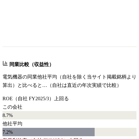
同業比較（収益性）
電気機器
の同業他社平均（自社を除く当サイト掲載銘柄より
算出）と比べると…（自社は直近の年次実績で比較）
ROE
（自社
FY2025/3
）
上回る
この会社
8.7%
他社平均
7.2
%