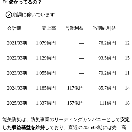
儲かってるの？
順調に稼いでいます
会計期
売上高
営業利益
当期純利益
2021/03期
1,079億円
—
76.2億円
12
2022/03期
1,129億円
—
93.5億円
15
2023/03期
1,055億円
—
70.2億円
11
2024/03期
1,185億円
117億円
85.7億円
14
2025/03期
1,337億円
157億円
111億円
18
能美防災は、防災事業のリーディングカンパニーとして
安定
した収益基盤を維持
しており、直近の2025/03期には売上高