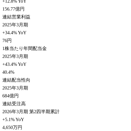
+12.8% YoY
156.77
億円
連結営業利益
2025年3月期
+34.4% YoY
76
円
1株当たり年間配当金
2025年3月期
+43.4% YoY
40.4
%
連結配当性向
2025年3月期
684
億円
連結受注高
2026年3月期 第2四半期累計
+5.1% YoY
4,650
万円