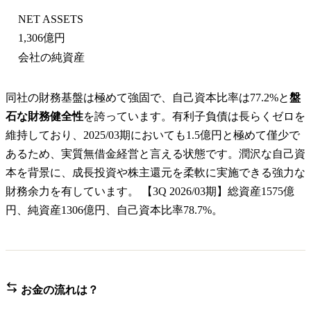
NET ASSETS
1,306億円
会社の純資産
同社の財務基盤は極めて強固で、自己資本比率は77.2%と
盤
石な財務健全性
を誇っています。有利子負債は長らくゼロを
維持しており、2025/03期においても1.5億円と極めて僅少で
あるため、実質無借金経営と言える状態です。潤沢な自己資
本を背景に、成長投資や株主還元を柔軟に実施できる強力な
財務余力を有しています。 【3Q 2026/03期】総資産1575億
円、純資産1306億円、自己資本比率78.7%。
お金の流れは？