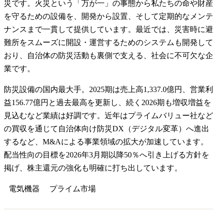
災です。火災という「万が一」の事態から私たちの命や財産
を守るための設備を、開発から設置、そして定期的なメンテ
ナンスまで一貫して提供しています。最近では、災害時に避
難所をスムーズに開設・運営するためのシステムも開発して
おり、自治体の防災活動も裏側で支える、社会に不可欠な企
業です。
防災設備の国内最大手。2025期は売上高1,337.0億円、営業利
益156.77億円と過去最高を更新し、続く2026期も増収増益を
見込むなど業績は好調です。近年はプライムバリュー社など
の買収を通じて自治体向け防災DX（デジタル変革）へ進出
するなど、M&Aによる事業領域の拡大が加速しています。
配当性向の目標を2026年3月期以降50％へ引き上げる方針を
掲げ、株主還元の強化も明確に打ち出しています。
電気機器
プライム
市場