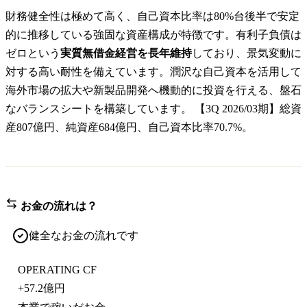
財務健全性は極めて高く、自己資本比率は80%台後半で安定
的に推移している強固な資産構成が特徴です。有利子負債は
ゼロという
実質無借金経営を長年維持
しており、景気変動に
対する高い耐性を備えています。潤沢な自己資本を活用して
海外市場の拡大や新製品開発へ機動的に投資を行える、盤石
なバランスシートを構築しています。 【3Q 2026/03期】総資
産807億円、純資産684億円、自己資本比率70.7%。
お金の流れは？
健全なお金の流れです
OPERATING CF
+
57.2億円