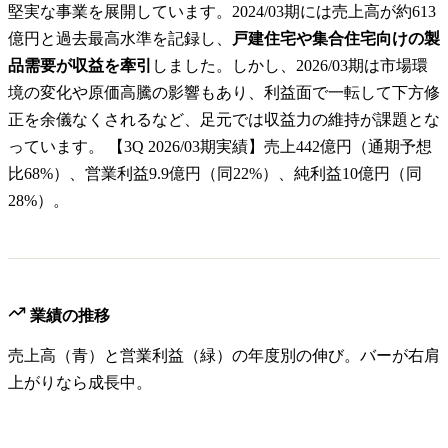
堅実な事業を展開しています。2024/03期には売上高が約613
億円と過去最高水準を記録し、
戸建住宅や集合住宅向けの製
品需要が収益を牽引
しました。しかし、2026/03期は市場環
境の変化や原価高騰の影響もあり、利益面で一転して下方修
正を余儀なくされるなど、足元では収益力の維持が課題とな
っています。 【3Q 2026/03期実績】売上442億円（通期予想
比68%）、営業利益9.9億円（同22%）、純利益10億円（同
28%）。
業績の推移
売上高（青）と営業利益（緑）の年度別の伸び。バーが右肩
上がりなら成長中。