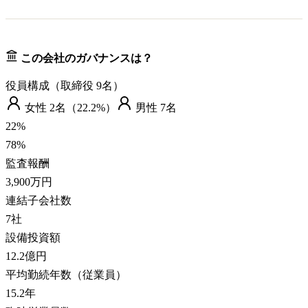
この会社のガバナンスは？
役員構成（取締役
9
名）
女性
2
名（
22.2%
）
男性
7
名
22
%
78
%
監査報酬
3,900万円
連結子会社数
7
社
設備投資額
12.2億円
平均勤続年数（従業員）
15.2
年