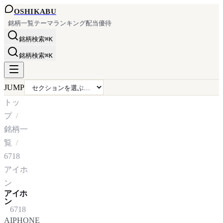
OSHI
KABU
銘柄一覧
テーマ
ランキング
配当
優待
銘柄検索
⌘K
銘柄検索
⌘K
JUMP
トッ
プ
銘柄一
覧
6718
アイホ
ン
アイホ
ン
6718
AIPHONE