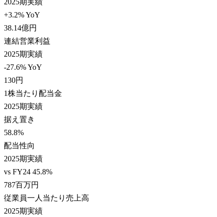
2025期実績
+3.2% YoY
38.14
億円
連結営業利益
2025期実績
-27.6% YoY
130
円
1株当たり配当金
2025期実績
据え置き
58.8
%
配当性向
2025期実績
vs FY24 45.8%
787
百万円
従業員一人当たり売上高
2025期実績