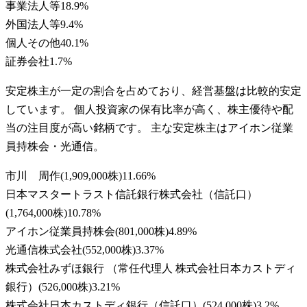
事業法人等
18.9
%
外国法人等
9.4
%
個人その他
40.1
%
証券会社
1.7
%
安定株主が一定の割合を占めており、経営基盤は比較的安定
しています。 個人投資家の保有比率が高く、株主優待や配
当の注目度が高い銘柄です。 主な安定株主はアイホン従業
員持株会・光通信。
市川 周作
(
1,909,000株
)
11.66
%
日本マスタートラスト信託銀行株式会社（信託口）
(
1,764,000株
)
10.78
%
アイホン従業員持株会
(
801,000株
)
4.89
%
光通信株式会社
(
552,000株
)
3.37
%
株式会社みずほ銀行 （常任代理人 株式会社日本カストディ
銀行）
(
526,000株
)
3.21
%
株式会社日本カストディ銀行（信託口）
(
524,000株
)
3.2
%