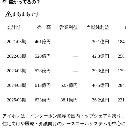
儲かってるの？
まあまあです
会計期
売上高
営業利益
当期純利益
E
2021/03期
461億円
—
30.1億円
184.
2022/03期
520億円
—
42.3億円
258.
2023/03期
528億円
—
29.3億円
179.
2024/03期
613億円
52.7億円
46.5億円
284.
2025/03期
633億円
38.1億円
36.2億円
221.
アイホンは、インターホン業界で国内トップシェアを誇り、
住宅向けや医療・介護向けのナースコールシステムを中心に