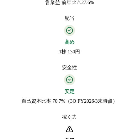
営業益 前年比△27.6%
配当
高め
1株 130円
安全性
安定
自己資本比率 70.7%（3Q FY2026/3末時点）
稼ぐ力