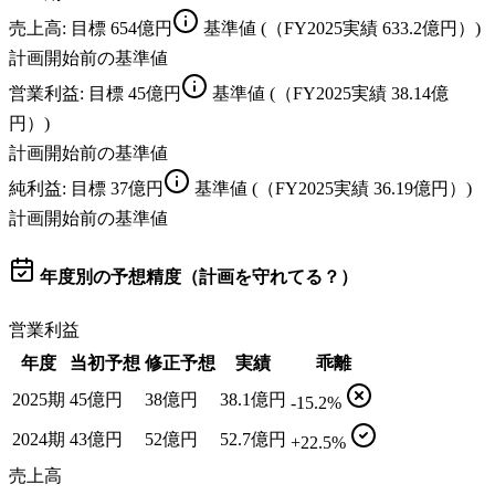
売上高
: 目標
654億円
基準値
(（FY2025実績 633.2億円）)
計画開始前の基準値
営業利益
: 目標
45億円
基準値
(（FY2025実績 38.14億
円）)
計画開始前の基準値
純利益
: 目標
37億円
基準値
(（FY2025実績 36.19億円）)
計画開始前の基準値
年度別の予想精度（計画を守れてる？）
営業利益
年度
当初予想
修正予想
実績
乖離
2025期
45億円
38億円
38.1億円
-15.2%
2024期
43億円
52億円
52.7億円
+22.5%
売上高