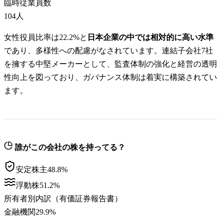
臨時従業員数
104
人
女性役員比率は22.2%と
日本企業の中では相対的に高い水準
であり、多様性への配慮がなされています。連結子会社7社
を擁する中堅メーカーとして、監査体制の強化と経営の透明
性向上を図っており、ガバナンス体制は着実に構築されてい
ます。
誰がこの会社の株を持ってる？
安定株主
48.8
%
浮動株
51.2
%
所有者別内訳（有価証券報告書）
金融機関
29.9
%