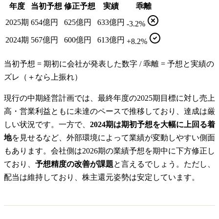
年度
当初予想
修正予想
実績
乖離
2025期
654億円
625億円
633億円
-3.2%
2024期
567億円
600億円
613億円
+8.2%
当初予想 = 期初に会社が発表した数字 / 乖離 = 予想と実績の
ズレ（＋なら上振れ）
現行の中期経営計画では、最終年度の2025期目標に対し売上
高・営業利益ともに未達のペースで推移しており、達成は厳
しい状況です。一方で、
2024期は期初予想を大幅に上回る着
地
を見せるなど、外部環境によって業績が変動しやすい側面
もあります。会社側は2026期の業績予想を期中に下方修正し
ており、
予想精度の改善が課題
と言えるでしょう。ただし、
配当は維持しており、株主還元姿勢は安定しています。