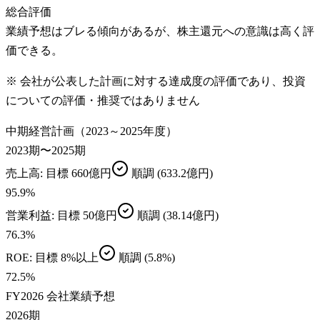
総合評価
業績予想はブレる傾向があるが、株主還元への意識は高く評
価できる。
※ 会社が公表した計画に対する達成度の評価であり、投資
についての評価・推奨ではありません
中期経営計画（2023～2025年度）
2023期〜2025期
売上高
: 目標
660億円
順調
(633.2億円)
95.9
%
営業利益
: 目標
50億円
順調
(38.14億円)
76.3
%
ROE
: 目標
8%以上
順調
(5.8%)
72.5
%
FY2026 会社業績予想
2026期