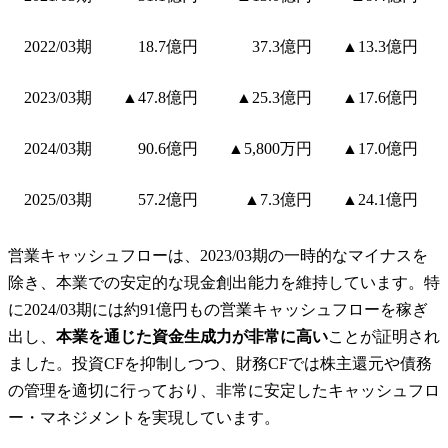
2022/03期
18.7億円
37.3億円
▲13.3億円
2023/03期
▲47.8億円
▲25.3億円
▲17.6億円
2024/03期
90.6億円
▲5,800万円
▲17.0億円
2025/03期
57.2億円
▲7.3億円
▲24.1億円
営業キャッシュフローは、2023/03期の一時的なマイナスを
除き、本業での安定的な現金創出能力を維持しています。特
に2024/03期には約91億円もの営業キャッシュフローを稼ぎ
出し、
本業を通じた資金生成力が非常に高い
ことが証明され
ました。投資CFを抑制しつつ、財務CFでは株主還元や債務
の管理を適切に行っており、非常に安定したキャッシュフロ
ー・マネジメントを実現しています。