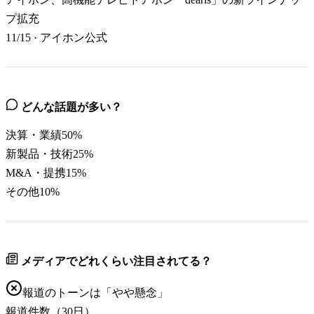
プ拡充
11/15
·
アイホン公式
どんな話題が多い？
決算・業績
50
%
新製品・技術
25
%
M&A・提携
15
%
その他
10
%
メディアでどれくらい注目されてる？
報道のトーンは「
やや懸念
」
報道件数（30日）