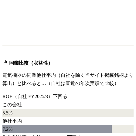
同業比較（収益性）
電気機器
の同業他社平均（自社を除く当サイト掲載銘柄より
算出）と比べると…（自社は直近の年次実績で比較）
ROE
（自社
FY2025/3
）
下回る
この会社
5.5%
他社平均
7.2
%