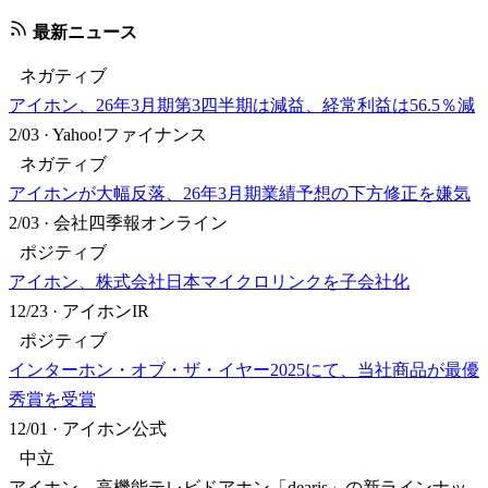
最新ニュース
ネガティブ
アイホン、26年3月期第3四半期は減益、経常利益は56.5％減
2/03
·
Yahoo!ファイナンス
ネガティブ
アイホンが大幅反落、26年3月期業績予想の下方修正を嫌気
2/03
·
会社四季報オンライン
ポジティブ
アイホン、株式会社日本マイクロリンクを子会社化
12/23
·
アイホンIR
ポジティブ
インターホン・オブ・ザ・イヤー2025にて、当社商品が最優
秀賞を受賞
12/01
·
アイホン公式
中立
アイホン、高機能テレビドアホン「dearis」の新ラインナッ