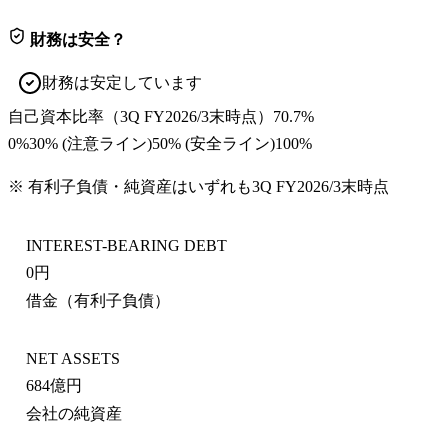
財務は安全？
財務は安定しています
自己資本比率
（
3Q FY2026/3末
時点）
70.7%
0%
30
% (注意ライン)
50
% (安全ライン)
100%
※ 有利子負債・純資産はいずれも
3Q FY2026/3末
時点
INTEREST-BEARING DEBT
0円
借金（有利子負債）
NET ASSETS
684億円
会社の純資産