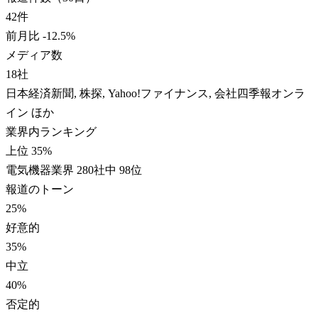
42
件
前月比
-12.5
%
メディア数
18
社
日本経済新聞, 株探, Yahoo!ファイナンス, 会社四季報オンラ
イン ほか
業界内ランキング
上位 35%
電気機器業界 280社中 98位
報道のトーン
25
%
好意的
35
%
中立
40
%
否定的