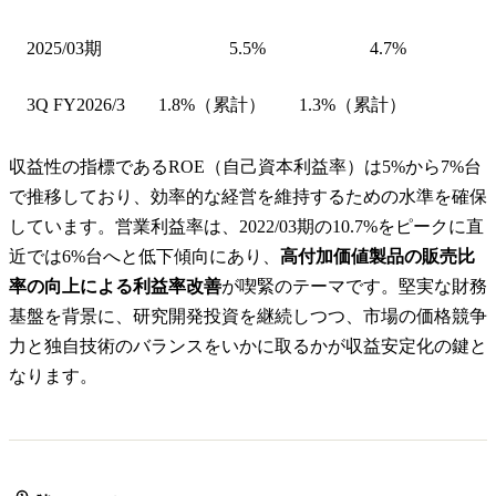
2025/03期
5.5%
4.7%
3Q FY2026/3
1.8%（累計）
1.3%（累計）
収益性の指標であるROE（自己資本利益率）は5%から7%台
で推移しており、効率的な経営を維持するための水準を確保
しています。営業利益率は、2022/03期の10.7%をピークに直
近では6%台へと低下傾向にあり、
高付加価値製品の販売比
率の向上による利益率改善
が喫緊のテーマです。堅実な財務
基盤を背景に、研究開発投資を継続しつつ、市場の価格競争
力と独自技術のバランスをいかに取るかが収益安定化の鍵と
なります。