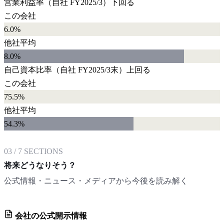
営業利益率
（自社
FY2025/3
）
下回る
この会社
6.0%
他社平均
8.0
%
自己資本比率
（自社
FY2025/3末
）
上回る
この会社
75.5%
他社平均
54.3
%
03
/
7
SECTIONS
将来どうなりそう？
公式情報・ニュース・メディアから今後を読み解く
会社の公式開示情報