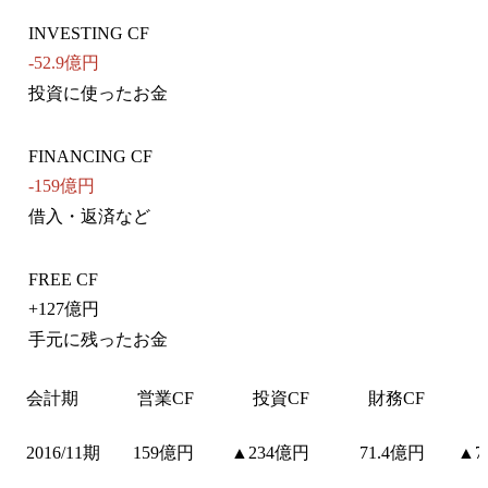
INVESTING CF
-52.9億円
投資に使ったお金
FINANCING CF
-159億円
借入・返済など
FREE CF
+
127億円
手元に残ったお金
会計期
営業CF
投資CF
財務CF
2016/11期
159億円
▲234億円
71.4億円
▲7