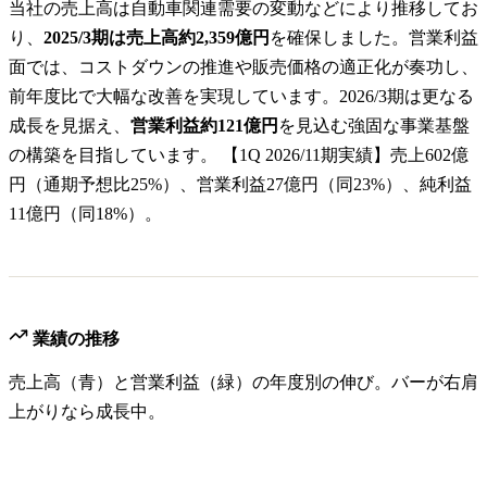
当社の売上高は自動車関連需要の変動などにより推移してお
り、
2025/3期は売上高約2,359億円
を確保しました。営業利益
面では、コストダウンの推進や販売価格の適正化が奏功し、
前年度比で大幅な改善を実現しています。2026/3期は更なる
成長を見据え、
営業利益約121億円
を見込む強固な事業基盤
の構築を目指しています。 【1Q 2026/11期実績】売上602億
円（通期予想比25%）、営業利益27億円（同23%）、純利益
11億円（同18%）。
業績の推移
売上高（青）と営業利益（緑）の年度別の伸び。バーが右肩
上がりなら成長中。