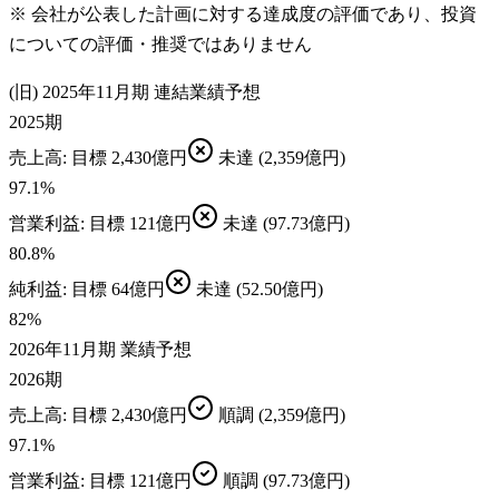
※ 会社が公表した計画に対する達成度の評価であり、投資
についての評価・推奨ではありません
(旧) 2025年11月期 連結業績予想
2025期
売上高
: 目標
2,430億円
未達
(2,359億円)
97.1
%
営業利益
: 目標
121億円
未達
(97.73億円)
80.8
%
純利益
: 目標
64億円
未達
(52.50億円)
82
%
2026年11月期 業績予想
2026期
売上高
: 目標
2,430億円
順調
(2,359億円)
97.1
%
営業利益
: 目標
121億円
順調
(97.73億円)