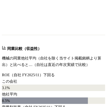
同業比較（収益性）
機械
の同業他社平均（自社を除く当サイト掲載銘柄より算
出）と比べると…（自社は直近の年次実績で比較）
ROE
（自社
FY2025/11
）
下回る
この会社
3.1%
他社平均
8.5
%