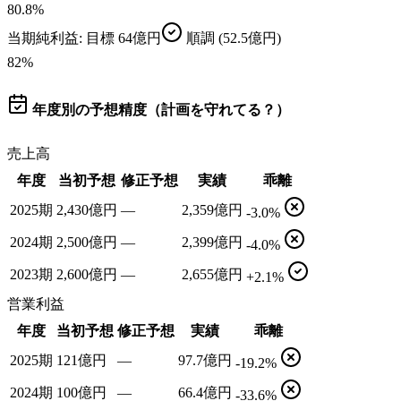
80.8
%
当期純利益
: 目標
64億円
順調
(52.5億円)
82
%
年度別の予想精度（計画を守れてる？）
売上高
年度
当初予想
修正予想
実績
乖離
2025期
2,430億円
—
2,359億円
-3.0%
2024期
2,500億円
—
2,399億円
-4.0%
2023期
2,600億円
—
2,655億円
+2.1%
営業利益
年度
当初予想
修正予想
実績
乖離
2025期
121億円
—
97.7億円
-19.2%
2024期
100億円
—
66.4億円
-33.6%