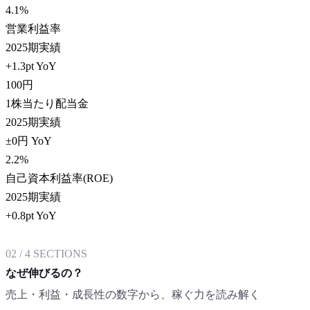
4.1
%
営業利益率
2025期実績
+1.3pt YoY
100
円
1株当たり配当金
2025期実績
±0円 YoY
2.2
%
自己資本利益率(ROE)
2025期実績
+0.8pt YoY
02
/
4
SECTIONS
なぜ伸びるの？
売上・利益・成長性の数字から、稼ぐ力を読み解く