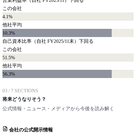
営業利益率
（自社
FY2025/11
）
下回る
この会社
4.1%
他社平均
10.3
%
自己資本比率
（自社
FY2025/11末
）
下回る
この会社
51.5%
他社平均
56.3
%
03
/
7
SECTIONS
将来どうなりそう？
公式情報・ニュース・メディアから今後を読み解く
会社の公式開示情報