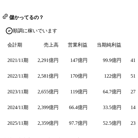
儲かってるの？
順調に稼いでいます
会計期
売上高
営業利益
当期純利益
2021/11期
2,291億円
147億円
99.9億円
41
2022/11期
2,581億円
170億円
122億円
51
2023/11期
2,655億円
119億円
64.7億円
27
2024/11期
2,399億円
66.4億円
33.5億円
14
2025/11期
2,359億円
97.7億円
52.5億円
23