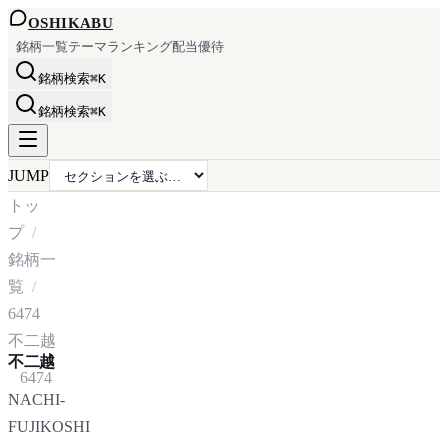
OSHI
KABU
銘柄一覧
テーマ
ランキング
配当
優待
銘柄検索
⌘K
銘柄検索
⌘K
JUMP
トッ
プ
銘柄一
覧
6474
不二越
不二越
6474
NACHI-
FUJIKOSHI