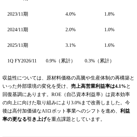
2023/11期
4.0%
1.8%
2024/11期
2.0%
1.0%
2025/11期
3.1%
1.6%
1Q FY2026/11
0.9%（累計）
0.3%（累計）
収益性については、原材料価格の高騰や生産体制の再構築と
いった外部環境の変化を受け、
売上高営業利益率は4.1%
と
回復基調にあります。ROE（自己資本利益率）は資本効率
の向上に向けた取り組みにより3.0%まで改善しました。今
後は高付加価値なAIロボット事業へのシフトを進め、
利益
率の更なる引き上げ
を重点課題としています。