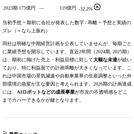
2023期
175億円
—
119億円
-32.2%
当初予想 = 期初に会社が発表した数字 / 乖離 = 予想と実績の
ズレ（＋なら上振れ）
同社は明確な中期経営計画を公表していませんが、毎期ごと
に業績予想を開示しています。直近2年間（2024期, 2025期）
は、期初に掲げた売上・利益目標に対して
大幅な未達
が続い
ており、特に利益面での計画乖離が大きくなっています。こ
れは中国市場の景気減速や自動車業界の生産調整といった外
部環境の急変が主な要因と考えられます。2026期の計画達成
には、
AIロボットなどの成長事業
が市況の不透明感をどこ
までカバーできるかが鍵となります。