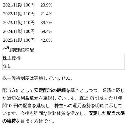
2021/11期
100
円
23.9%
2022/11期
110
円
21.4%
2023/11期
110
円
39.7%
2024/11期
100
円
69.4%
2025/11期
100
円
42.8%
1
期連続増配
株主優待
なし
株主優待制度は実施していません。
配当方針として
安定配当の継続
を基本としつつ、業績に応じ
た適切な利益還元を重視しています。直近では1株あたり年
間100円の配当を継続し、株主への還元姿勢を明確に示して
います。今後も強固な財務体質を活かし、
安定した配当水準
の維持
を目指す方針です。