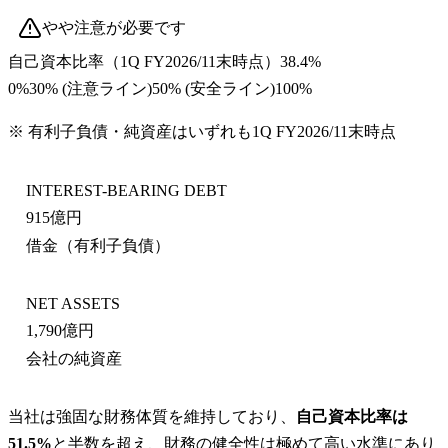
やや注意が必要です
自己資本比率
（
1Q FY2026/11末
時点）
38.4%
0%
30
% (注意ライン)
50
% (安全ライン)
100%
※ 有利子負債・純資産はいずれも
1Q FY2026/11末
時点
INTEREST-BEARING DEBT
915億円
借金（有利子負債）
NET ASSETS
1,790億円
会社の純資産
当社は強固な財務体質を維持しており、
自己資本比率は
51.5%
と半数を超え、財務の健全性は極めて高い水準にあり