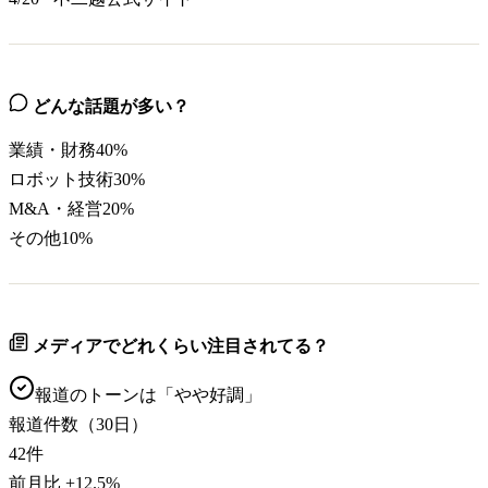
どんな話題が多い？
業績・財務
40
%
ロボット技術
30
%
M&A・経営
20
%
その他
10
%
メディアでどれくらい注目されてる？
報道のトーンは「
やや好調
」
報道件数（30日）
42
件
前月比
+
12.5
%