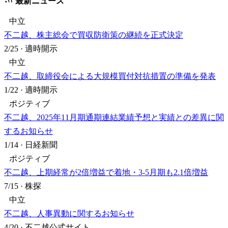
最新ニュース
中立
不二越、株主総会で買収防衛策の継続を正式決定
2/25
·
適時開示
中立
不二越、取締役会による大規模買付対抗措置の準備を発表
1/22
·
適時開示
ポジティブ
不二越、2025年11月期通期連結業績予想と実績との差異に関
するお知らせ
1/14
·
日経新聞
ポジティブ
不二越、上期経常が2倍増益で着地・3-5月期も2.1倍増益
7/15
·
株探
中立
不二越、人事異動に関するお知らせ
4/20
·
不二越公式サイト