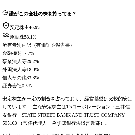
誰がこの会社の株を持ってる？
安定株主
46.9
%
浮動株
53.1
%
所有者別内訳（有価証券報告書）
金融機関
17.7
%
事業法人等
29.2
%
外国法人等
18.9
%
個人その他
33.8
%
証券会社
0.5
%
安定株主が一定の割合を占めており、経営基盤は比較的安定
しています。 主な安定株主はT'sコーポレーション・三井住
友銀行・STATE STREET BANK AND TRUST COMPANY
505103 （常任代理人 みずほ銀行決済営業部）。