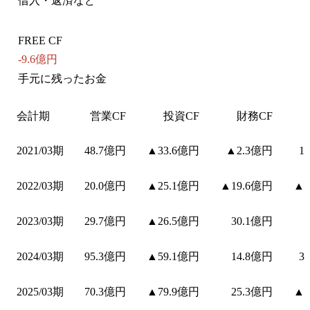
借入・返済など
FREE CF
-9.6億円
手元に残ったお金
会計期
営業CF
投資CF
財務CF
2021/03期
48.7億円
▲33.6億円
▲2.3億円
1
2022/03期
20.0億円
▲25.1億円
▲19.6億円
▲5
2023/03期
29.7億円
▲26.5億円
30.1億円
2024/03期
95.3億円
▲59.1億円
14.8億円
3
2025/03期
70.3億円
▲79.9億円
25.3億円
▲9