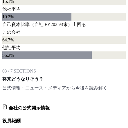
15.1%
他社平均
10.2
%
自己資本比率
（自社
FY2025/3末
）
上回る
この会社
64.7%
他社平均
56.2
%
03
/
7
SECTIONS
将来どうなりそう？
公式情報・ニュース・メディアから今後を読み解く
会社の公式開示情報
役員報酬