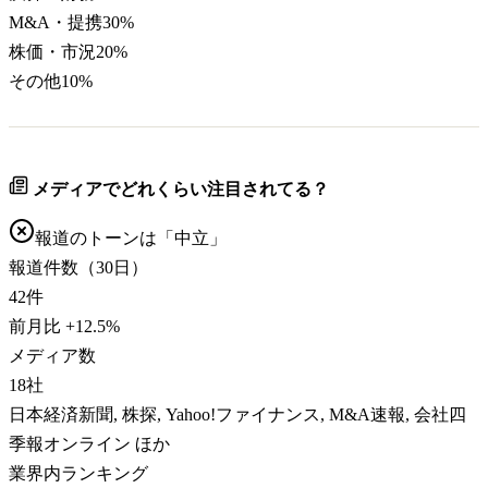
M&A・提携
30
%
株価・市況
20
%
その他
10
%
メディアでどれくらい注目されてる？
報道のトーンは「
中立
」
報道件数（30日）
42
件
前月比
+
12.5
%
メディア数
18
社
日本経済新聞, 株探, Yahoo!ファイナンス, M&A速報, 会社四
季報オンライン ほか
業界内ランキング