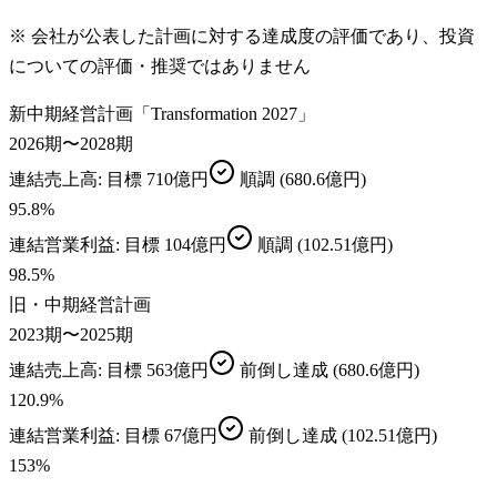
※ 会社が公表した計画に対する達成度の評価であり、投資
についての評価・推奨ではありません
新中期経営計画「Transformation 2027」
2026期〜2028期
連結売上高
: 目標
710億円
順調
(680.6億円)
95.8
%
連結営業利益
: 目標
104億円
順調
(102.51億円)
98.5
%
旧・中期経営計画
2023期〜2025期
連結売上高
: 目標
563億円
前倒し達成
(680.6億円)
120.9
%
連結営業利益
: 目標
67億円
前倒し達成
(102.51億円)
153
%