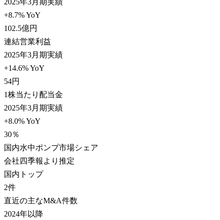
2025年3月期実績
+8.7% YoY
102.5
億円
連結営業利益
2025年3月期実績
+14.6% YoY
54
円
1株当たり配当金
2025年3月期実績
+8.0% YoY
30
％
国内水中ポンプ市場シェア
会社四季報より推定
国内トップ
2
件
直近の主なM&A件数
2024年以降