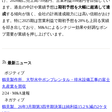
げ、2026期に売上高710億円、営業利益104億円を目指してい
ます。過去の中計や業績予想は
期初予想を大幅に超過して達
成
する傾向が強く、会社の計画達成能力には高い信頼がおけ
ます。特に2025期は営業利益で期初予想を28%も上回る実績
を叩き出しており、M&Aによるシナジー効果や好調なポン
プ需要が業績を押し上げています。
最新ニュース
ポジティブ
鶴見製作所、大型水中ポンプレンタル・排水設備工事の富士
丸産業を買収
2/24
·
M&A速報
ネガティブ
鶴見製、26年3月期第3四半期決算は純利益15.2％減の2ケタ