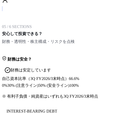
05
/
6
SECTIONS
安心して投資できる？
財務・透明性・株主構成・リスクを点検
財務は安全？
財務は安定しています
自己資本比率
（
3Q FY2026/3末
時点）
66.6%
0%
30
% (注意ライン)
50
% (安全ライン)
100%
※ 有利子負債・純資産はいずれも
3Q FY2026/3末
時点
INTEREST-BEARING DEBT