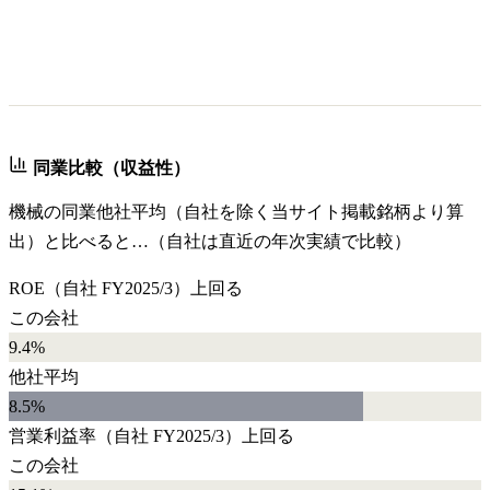
同業比較（収益性）
機械
の同業他社平均（自社を除く当サイト掲載銘柄より算
出）と比べると…（自社は直近の年次実績で比較）
ROE
（自社
FY2025/3
）
上回る
この会社
9.4%
他社平均
8.5
%
営業利益率
（自社
FY2025/3
）
上回る
この会社