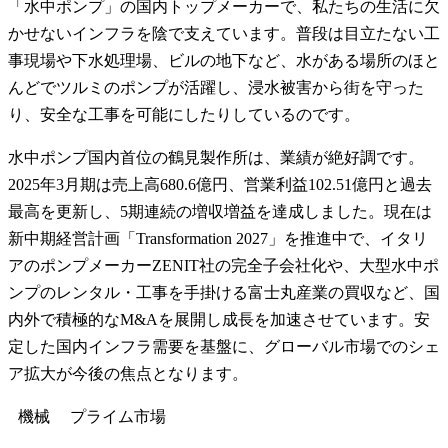
「水中ポンプ」の国内トップメーカーで、私たちの生活に欠
かせないインフラを陰で支えています。普段は目立たない工
事現場や下水処理場、ビルの地下など、水がある場所のほと
んどでツルミのポンプが活躍し、浸水被害から街を守った
り、安全な工事を可能にしたりしているのです。
水中ポンプ国内首位の鶴見製作所は、業績が絶好調です。
2025年3月期は売上高680.6億円、営業利益102.51億円と過去
最高を更新し、5期連続の増収増益を達成しました。現在は
新中期経営計画「Transformation 2027」を推進中で、イタリ
アのポンプメーカーZENIT社の完全子会社化や、大型水中ポ
ンプのレンタル・工事を手掛ける富士丸産業の買収など、国
内外で積極的なM&Aを展開し成長を加速させています。安
定した国内インフラ需要を基盤に、グローバル市場でのシェ
ア拡大が今後の焦点となります。
機械
プライム
市場