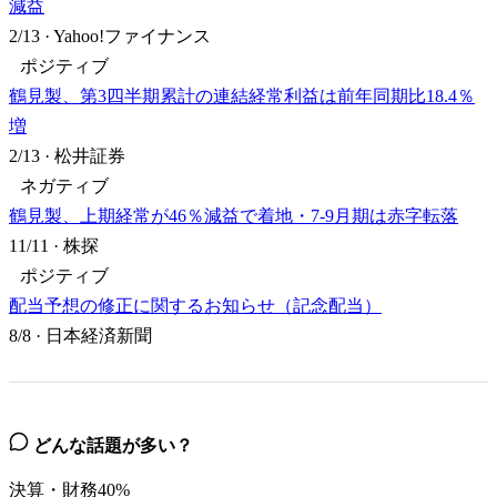
減益
2/13
·
Yahoo!ファイナンス
ポジティブ
鶴見製、第3四半期累計の連結経常利益は前年同期比18.4％
増
2/13
·
松井証券
ネガティブ
鶴見製、上期経常が46％減益で着地・7-9月期は赤字転落
11/11
·
株探
ポジティブ
配当予想の修正に関するお知らせ（記念配当）
8/8
·
日本経済新聞
どんな話題が多い？
決算・財務
40
%