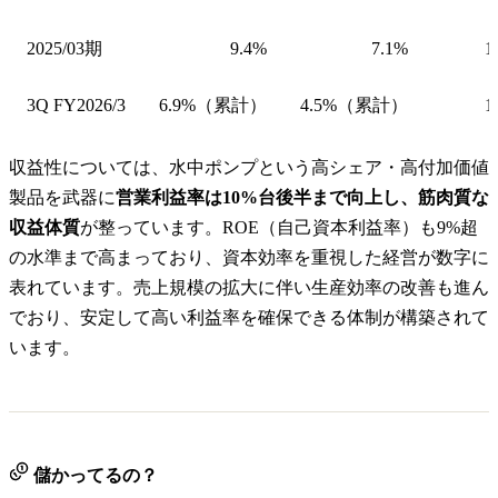
2025/03期
9.4%
7.1%
1
3Q FY2026/3
6.9%（累計）
4.5%（累計）
1
収益性については、水中ポンプという高シェア・高付加価値
製品を武器に
営業利益率は10%台後半まで向上し、筋肉質な
収益体質
が整っています。ROE（自己資本利益率）も9%超
の水準まで高まっており、資本効率を重視した経営が数字に
表れています。売上規模の拡大に伴い生産効率の改善も進ん
でおり、安定して高い利益率を確保できる体制が構築されて
います。
儲かってるの？