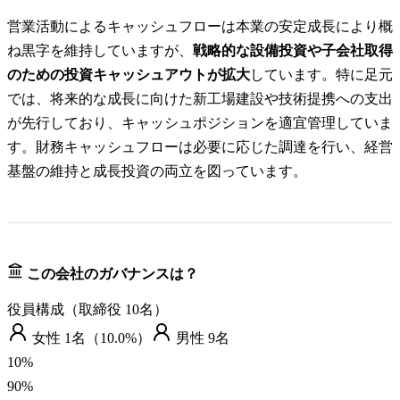
営業活動によるキャッシュフローは本業の安定成長により概
ね黒字を維持していますが、
戦略的な設備投資や子会社取得
のための投資キャッシュアウトが拡大
しています。特に足元
では、将来的な成長に向けた新工場建設や技術提携への支出
が先行しており、キャッシュポジションを適宜管理していま
す。財務キャッシュフローは必要に応じた調達を行い、経営
基盤の維持と成長投資の両立を図っています。
この会社のガバナンスは？
役員構成（取締役
10
名）
女性
1
名（
10.0%
）
男性
9
名
10
%
90
%