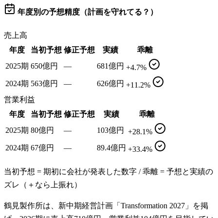
年度別の予想精度（計画を守れてる？）
売上高
年度
当初予想
修正予想
実績
乖離
2025期
650億円
—
681億円
+4.7%
2024期
563億円
—
626億円
+11.2%
営業利益
年度
当初予想
修正予想
実績
乖離
2025期
80億円
—
103億円
+28.1%
2024期
67億円
—
89.4億円
+33.4%
当初予想 = 期初に会社が発表した数字 / 乖離 = 予想と実績の
ズレ（＋なら上振れ）
鶴見製作所は、新中期経営計画「Transformation 2027」を掲