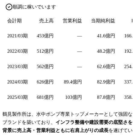
順調に稼いでいます
会計期
売上高
営業利益
当期純利益
E
2021/03期
453億円
—
41.6億円
166.
2022/03期
512億円
—
48.2億円
192.
2023/03期
562億円
—
62.6億円
254.
2024/03期
626億円
89.4億円
82.9億円
337.
2025/03期
681億円
103億円
87.8億円
358.
鶴見製作所は、水中ポンプ専業トップメーカーとして強固な
ブランドを築いており、
インフラ整備や建設需要の底堅さを
背景に売上高・営業利益ともに右肩上がりの成長
を遂げてい