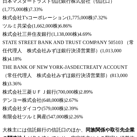
日本マスタートラスト信託銀行株式会社（信託口）
(
1,775,000株
)
7.33
%
株式会社T'sコーポレーション
(
1,775,000株
)
7.32
%
ツルミ共栄会
(
1,662,000株
)
6.86
%
株式会社三井住友銀行
(
1,138,000株
)
4.69
%
STATE STREET BANK AND TRUST COMPANY 505103 （常
任代理人 株式会社みずほ銀行決済営業部）
(
1,013,000
株
)
4.18
%
THE BANK OF NEW YORK-JASDECTREATY ACCOUNT
（常任代理人 株式会社みずほ銀行決済営業部）
(
813,000
株
)
3.36
%
株式会社三菱ＵＦＪ銀行
(
700,000株
)
2.89
%
デンヨー株式会社
(
648,000株
)
2.67
%
株式会社ダイコウ
(
579,000株
)
2.39
%
有限会社ツルミ興産
(
547,000株
)
2.26
%
大株主には信託銀行の信託口のほか、
同族関係や取引先企業