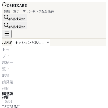
OSHI
KABU
銘柄一覧
テーマ
ランキング
配当
優待
銘柄検索
⌘K
銘柄検索
⌘K
JUMP
トッ
プ
銘柄一
覧
6351
鶴見製
作所
鶴見製
作所
6351
TSURUMI