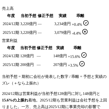
売上高
年度
当初予想
修正予想
実績
乖離
2024/12期
3,220億円
—
3,234億円
+0.4%
2025/12期
3,220億円
—
3,079億円
-4.4%
営業利益
年度
当初予想
修正予想
実績
乖離
2024/12期
128億円
—
148億円
+15.6%
2025/12期
200億円
—
207億円
+3.5%
当初予想 = 期初に会社が発表した数字 / 乖離 = 予想と実績の
ズレ（＋なら上振れ）
2024/12期は営業利益が当初予想128億円に対し148億円と
15.6%の上振れ
着地。2025/12期も営業利益は会社予想を上回
りました。一方、売上高は2025/12期に事業売却の影響で