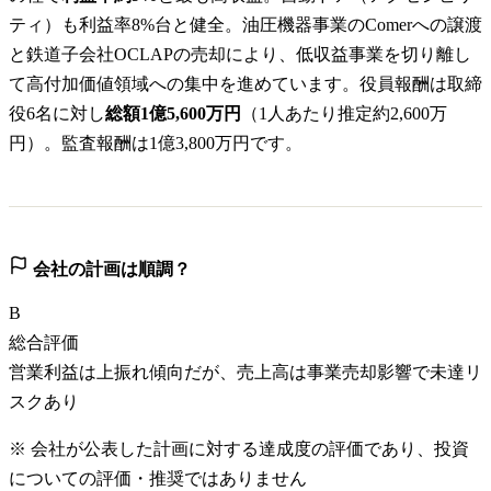
ティ）も利益率8%台と健全。油圧機器事業のComerへの譲渡
と鉄道子会社OCLAPの売却により、低収益事業を切り離し
て高付加価値領域への集中を進めています。役員報酬は取締
役6名に対し
総額1億5,600万円
（1人あたり推定約2,600万
円）。監査報酬は1億3,800万円です。
会社の計画は順調？
B
総合評価
営業利益は上振れ傾向だが、売上高は事業売却影響で未達リ
スクあり
※ 会社が公表した計画に対する達成度の評価であり、投資
についての評価・推奨ではありません