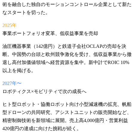
術を融合した独自のモーションコントロール企業として新た
なスタートを切った。
2025年
事業ポートフォリオ変革、低収益事業を売却
油圧機器事業（142億円）と鉄道子会社OCLAPの売却を決
断。中国勢の台頭と欧州競争激化を受け、低収益事業から撤
退し高付加価値領域へ経営資源を集中。新中計でROIC 10%
以上を掲げる。
2027年〜
ロボティクス×モビリティで次の成長へ
ヒト型ロボット・協働ロボット向け小型減速機の拡充、帆船
型ドローンの共同研究、アシストユニットの販売開始など、
精密制御技術を新領域に展開。売上高4,000億円・営業利益
420億円の達成に向けた挑戦が続く。