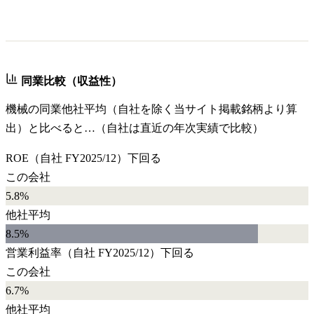
同業比較（収益性）
機械
の同業他社平均（自社を除く当サイト掲載銘柄より算
出）と比べると…（自社は直近の年次実績で比較）
ROE
（自社
FY2025/12
）
下回る
この会社
5.8%
他社平均
8.5
%
営業利益率
（自社
FY2025/12
）
下回る
この会社
6.7%
他社平均