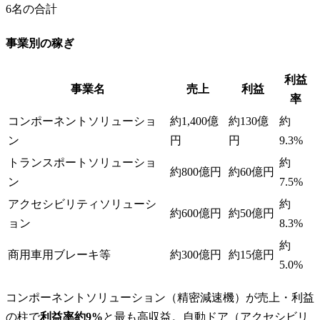
6
名の合計
事業別の稼ぎ
利益
事業名
売上
利益
率
コンポーネントソリューショ
約1,400億
約130億
約
ン
円
円
9.3%
トランスポートソリューショ
約
約800億円
約60億円
ン
7.5%
アクセシビリティソリューシ
約
約600億円
約50億円
ョン
8.3%
約
商用車用ブレーキ等
約300億円
約15億円
5.0%
コンポーネントソリューション（精密減速機）が売上・利益
の柱で
利益率約9%
と最も高収益。自動ドア（アクセシビリ