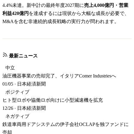
4.4%未達。新中計の最終年度2027期に
売上4,000億円・営業
利益420億円
を達成するには現状から大幅な成長が必要で、
M&Aを含む非連続的成長戦略の実行力が問われます。
最新ニュース
中立
油圧機器事業の売却完了、イタリアComer Industriesへ
01/05
·
日本経済新聞
ポジティブ
ヒト型ロボや協働ロボ向けに小型減速機を拡充
12/26
·
日本経済新聞
ネガティブ
鉄道車両用ドアシステムの伊子会社OCLAPを独ファンドに
売却