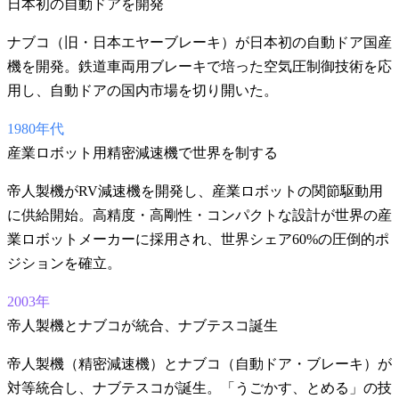
日本初の自動ドアを開発
ナブコ（旧・日本エヤーブレーキ）が日本初の自動ドア国産
機を開発。鉄道車両用ブレーキで培った空気圧制御技術を応
用し、自動ドアの国内市場を切り開いた。
1980年代
産業ロボット用精密減速機で世界を制する
帝人製機がRV減速機を開発し、産業ロボットの関節駆動用
に供給開始。高精度・高剛性・コンパクトな設計が世界の産
業ロボットメーカーに採用され、世界シェア60%の圧倒的ポ
ジションを確立。
2003年
帝人製機とナブコが統合、ナブテスコ誕生
帝人製機（精密減速機）とナブコ（自動ドア・ブレーキ）が
対等統合し、ナブテスコが誕生。「うごかす、とめる」の技