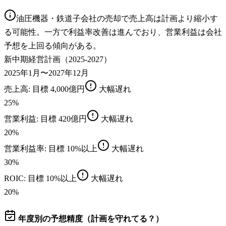
油圧機器・鉄道子会社の売却で売上高は計画より縮小す
る可能性。一方で利益率改善は進んでおり、営業利益は会社
予想を上回る傾向がある。
新中期経営計画（2025-2027）
2025年1月〜2027年12月
売上高
: 目標
4,000億円
大幅遅れ
25
%
営業利益
: 目標
420億円
大幅遅れ
20
%
営業利益率
: 目標
10%以上
大幅遅れ
30
%
ROIC
: 目標
10%以上
大幅遅れ
20
%
年度別の予想精度（計画を守れてる？）