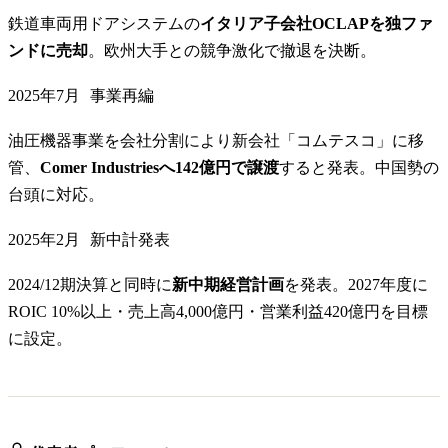
鉄道車両用ドアシステムの
イタリア子会社OCLAPを独ファ
ンドに売却
。欧州大手との競争激化で撤退を決断。
2025年7月
事業再編
油圧機器事業を会社分割により新会社「コムテスコ」に移
管、
Comer Industriesへ142億円で譲渡
すると発表。中国勢の
台頭に対応。
2025年2月
新中計発表
2024/12期決算と同時に
新中期経営計画
を発表。2027年度に
ROIC 10%以上・売上高4,000億円・営業利益420億円を目標
に設定。