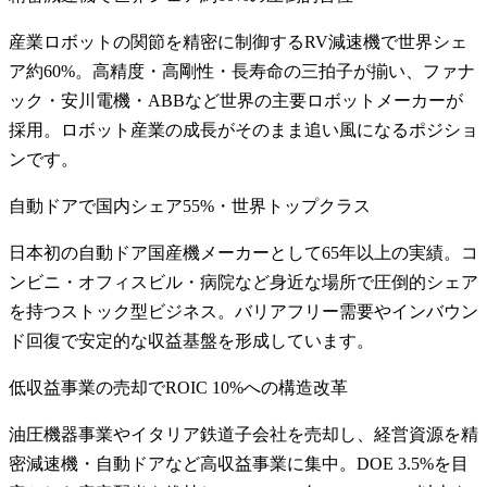
産業ロボットの関節を精密に制御するRV減速機で世界シェ
ア約60%。高精度・高剛性・長寿命の三拍子が揃い、ファナ
ック・安川電機・ABBなど世界の主要ロボットメーカーが
採用。ロボット産業の成長がそのまま追い風になるポジショ
ンです。
自動ドアで国内シェア55%・世界トップクラス
日本初の自動ドア国産機メーカーとして65年以上の実績。コ
ンビニ・オフィスビル・病院など身近な場所で圧倒的シェア
を持つストック型ビジネス。バリアフリー需要やインバウン
ド回復で安定的な収益基盤を形成しています。
低収益事業の売却でROIC 10%への構造改革
油圧機器事業やイタリア鉄道子会社を売却し、経営資源を精
密減速機・自動ドアなど高収益事業に集中。DOE 3.5%を目