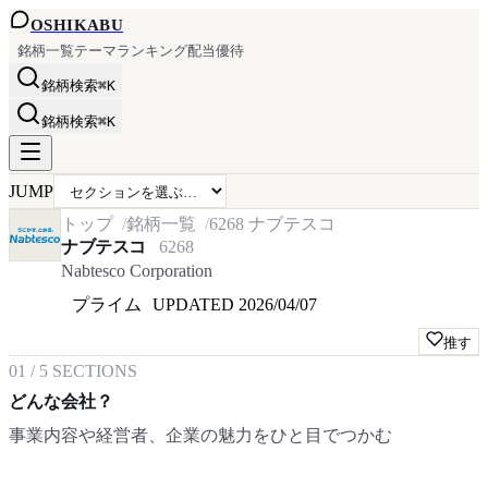
OSHI
KABU
銘柄一覧
テーマ
ランキング
配当
優待
銘柄検索
⌘K
銘柄検索
⌘K
JUMP
トップ
銘柄一覧
6268
ナブテスコ
ナブテスコ
6268
Nabtesco Corporation
プライム
UPDATED
2026/04/07
推す
01
/
5
SECTIONS
どんな会社？
事業内容や経営者、企業の魅力をひと目でつかむ