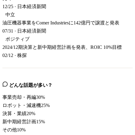
12/25
·
日本経済新聞
中立
油圧機器事業をComer Industriesに142億円で譲渡と発表
07/31
·
日本経済新聞
ポジティブ
2024/12期決算と新中期経営計画を発表、ROIC 10%目標
02/12
·
株探
どんな話題が多い？
事業売却・再編
30
%
ロボット・減速機
25
%
決算・業績
20
%
新中期経営計画
15
%
その他
10
%