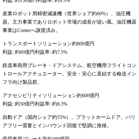
利益:
約130億円
利益率:
約9.3%
産業ロボット用精密減速機（世界シェア約60%）、油圧機
器。主力事業でありロボット市場の成長が追い風。油圧機器
事業はComerへ譲渡済み。
トランスポートソリューション
約800億円
利益:
約60億円
利益率:
約7.5%
鉄道車両用ブレーキ・ドアシステム、航空機用フライトコン
トロールアクチュエーター。安全・安心に直結する輸送イン
フラ向け製品群。
アクセシビリティソリューション
約600億円
利益:
約50億円
利益率:
約8.3%
自動ドア（国内シェア約55%）、プラットホームドア。バリ
アフリー需要とインバウンド回復で堅調に推移。
商用車用ブレーキ等
約300億円