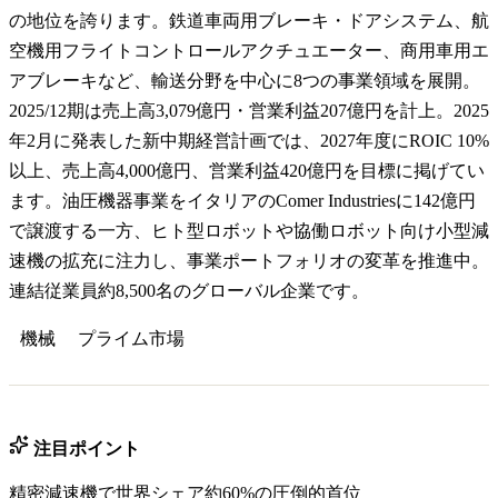
の地位を誇ります。鉄道車両用ブレーキ・ドアシステム、航
空機用フライトコントロールアクチュエーター、商用車用エ
アブレーキなど、輸送分野を中心に8つの事業領域を展開。
2025/12期は売上高3,079億円・営業利益207億円を計上。2025
年2月に発表した新中期経営計画では、2027年度にROIC 10%
以上、売上高4,000億円、営業利益420億円を目標に掲げてい
ます。油圧機器事業をイタリアのComer Industriesに142億円
で譲渡する一方、ヒト型ロボットや協働ロボット向け小型減
速機の拡充に注力し、事業ポートフォリオの変革を推進中。
連結従業員約8,500名のグローバル企業です。
機械
プライム
市場
注目ポイント
精密減速機で世界シェア約60%の圧倒的首位