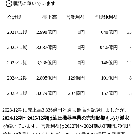
順調に稼いでいます
会計期
売上高
営業利益
当期純利益
2021/12期
2,998億円
0円
648億円
53
2022/12期
3,087億円
0円
94.6億円
7
2023/12期
3,336億円
0円
146億円
12
2024/12期
2,805億円
129億円
101億円
8
2025/12期
3,079億円
207億円
157億円
13
2023/12期に売上高3,336億円と過去最高を記録しましたが、
2024/12期〜2025/12期は油圧機器事業の売却影響もあり減収
が続いています。営業利益は2022期〜2024期の3期間170億円