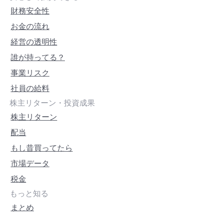
財務安全性
お金の流れ
経営の透明性
誰が持ってる？
事業リスク
社員の給料
株主リターン・投資成果
株主リターン
配当
もし昔買ってたら
市場データ
税金
もっと知る
まとめ