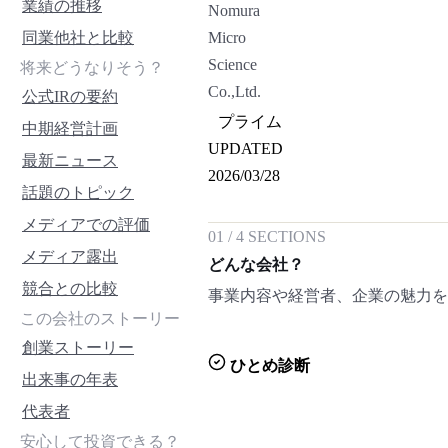
業績の推移
Nomura
同業他社と比較
Micro
Science
将来どうなりそう？
Co.,Ltd.
公式IRの要約
プライム
中期経営計画
UPDATED
最新ニュース
2026/03/28
話題のトピック
メディアでの評価
01
/
4
SECTIONS
メディア露出
どんな会社？
競合との比較
事業内容や経営者、企業の魅力
この会社のストーリー
創業ストーリー
ひとめ診断
出来事の年表
代表者
安心して投資できる？