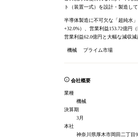
ト（装置一式）を設計・製造して
半導体製造に不可欠な「超純水」製
+32.0%）、営業利益153.72
営業利益62.0億円と大幅な減
機械
プライム
市場
会社概要
業種
機械
決算期
3月
本社
神奈川県厚木市岡田二丁目9