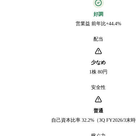
好調
営業益 前年比+44.4%
配当
少なめ
1株 80円
安全性
普通
自己資本比率 32.2%（3Q FY2026/3末
稼ぐ力