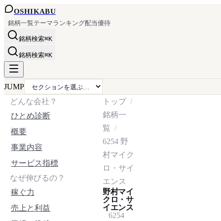
OSHI
KABU
銘柄一覧
テーマ
ランキング
配当
優待
銘柄検索
⌘K
銘柄検索
⌘K
JUMP
どんな会社？
トップ
銘柄一
ひとめ診断
覧
概要
6254
野
事業内容
村マイク
サービス指標
ロ・サイ
なぜ伸びるの？
エンス
野村マイ
稼ぐ力
クロ・サ
イエンス
売上と利益
6254