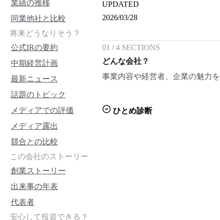
業績の推移
UPDATED
2026/03/28
同業他社と比較
将来どうなりそう？
公式IRの要約
01
/
4
SECTIONS
どんな会社？
中期経営計画
事業内容や経営者、企業の魅力
最新ニュース
話題のトピック
メディアでの評価
ひとめ診断
メディア露出
競合との比較
この会社のストーリー
創業ストーリー
出来事の年表
代表者
安心して投資できる？