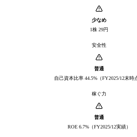
少なめ
1株 29円
安全性
普通
自己資本比率 44.5%（FY2025/12末
稼ぐ力
普通
ROE 6.7%（FY2025/12実績）