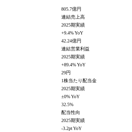
805.7
億円
連結売上高
2025期実績
+9.4% YoY
42.24
億円
連結営業利益
2025期実績
+89.4% YoY
29
円
1株当たり配当金
2025期実績
±0% YoY
32.5
%
配当性向
2025期実績
-3.2pt YoY