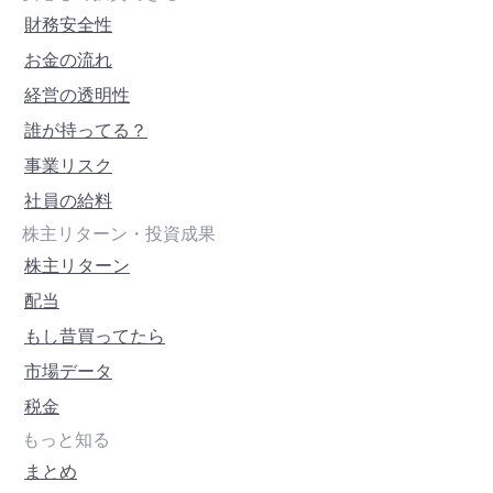
財務安全性
お金の流れ
経営の透明性
誰が持ってる？
事業リスク
社員の給料
株主リターン・投資成果
株主リターン
配当
もし昔買ってたら
市場データ
税金
もっと知る
まとめ