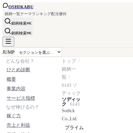
OSHI
KABU
銘柄一覧
テーマ
ランキング
配当
優待
銘柄検索
⌘K
銘柄検索
⌘K
JUMP
どんな会社？
トップ
銘柄一
ひとめ診断
覧
概要
6143
ソ
事業内容
ディック
サービス指標
ソディッ
ク
6143
なぜ伸びるの？
Sodick
稼ぐ力
Co.,Ltd.
売上と利益
プライム