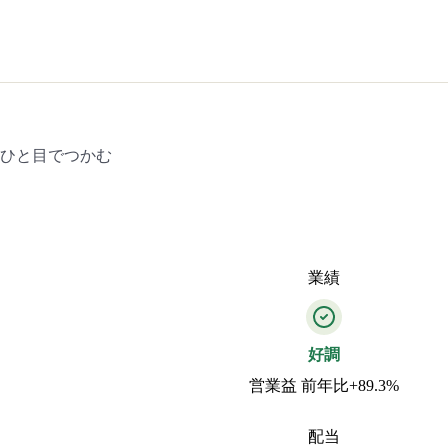
をひと目でつかむ
業績
好調
営業益 前年比+89.3%
配当