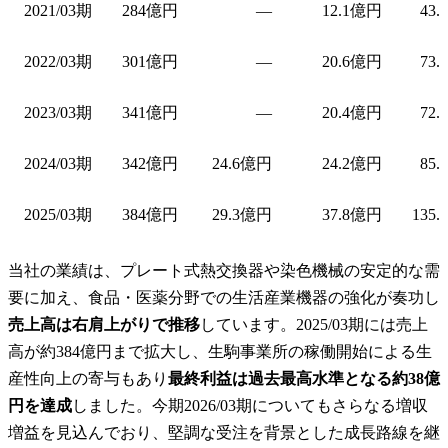
2021/03期
284億円
—
12.1億円
43.
2022/03期
301億円
—
20.6億円
73.
2023/03期
341億円
—
20.4億円
72.
2024/03期
342億円
24.6億円
24.2億円
85.
2025/03期
384億円
29.3億円
37.8億円
135.
当社の業績は、プレート式熱交換器や染色機械の安定的な需
要に加え、食品・医薬分野での生活産業機器の強化が奏功し
売上高は右肩上がりで推移
しています。2025/03期には売上
高が約384億円まで拡大し、生駒事業所の稼働開始による生
産性向上の寄与もあり
最終利益は過去最高水準となる約38億
円を達成
しました。今期2026/03期についてもさらなる増収
増益を見込んでおり、堅調な受注を背景とした成長路線を継