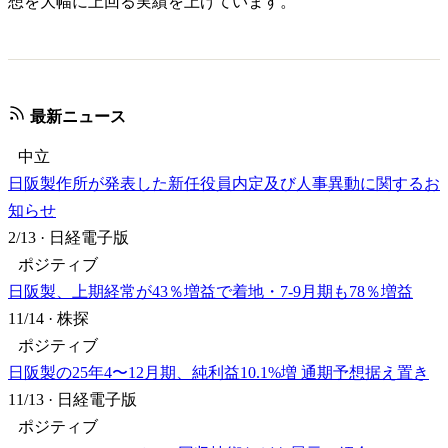
想を大幅に上回る実績を上げています。
最新ニュース
中立
日阪製作所が発表した新任役員内定及び人事異動に関するお
知らせ
2/13
·
日経電子版
ポジティブ
日阪製、上期経常が43％増益で着地・7-9月期も78％増益
11/14
·
株探
ポジティブ
日阪製の25年4〜12月期、純利益10.1%増 通期予想据え置き
11/13
·
日経電子版
ポジティブ