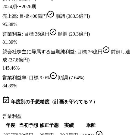
2024期〜2026期
売上高
: 目標
400億円
順調
(383.5億円)
95.88
%
営業利益
: 目標
36億円
順調
(29.3億円)
81.39
%
親会社株主に帰属する当期純利益
: 目標
26億円
前倒し達
成
(37.8億円)
145.46
%
営業利益率
: 目標
9.0%
順調
(7.64%)
84.89
%
年度別の予想精度（計画を守れてる？）
営業利益
年度
当初予想
修正予想
実績
乖離