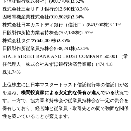
ト信託銀行株式会社）
(
960,770株
)
3.52
%
株式会社三菱ＵＦＪ銀行
(
912,640株
)
3.34
%
因幡電機産業株式会社
(
910,802株
)
3.34
%
株式会社日本カストディ銀行（信託口）
(
849,900株
)
3.11
%
日阪製作所協力業者持株会
(
702,186株
)
2.57
%
株式会社タクマ
(
642,000株
)
2.35
%
日阪製作所従業員持株会
(
638,291株
)
2.34
%
STATE STREET BANK AND TRUST COMPANY 505001 （常
任代理人 株式会社みずほ銀行決済営業部）
(
474,418
株
)
1.74
%
上位株主には日本マスタートラスト信託銀行等の信託口が名
を連ね、
機関投資家による安定的な保有が進んでいる
状況で
す。一方で、協力業者持株会や従業員持株会が一定の割合を
保有しており、経営陣と従業員・取引先との間で強固な関係
性を築いていることが窺えます。