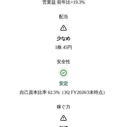
営業益 前年比+19.3%
配当
少なめ
1株 45円
安全性
安定
自己資本比率 62.5%（3Q FY2026/3末時点）
稼ぐ力