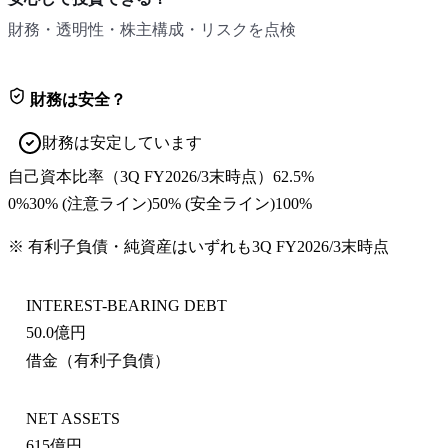
財務・透明性・株主構成・リスクを点検
財務は安全？
財務は安定しています
自己資本比率
（
3Q FY2026/3末
時点）
62.5%
0%
30
% (注意ライン)
50
% (安全ライン)
100%
※ 有利子負債・純資産はいずれも
3Q FY2026/3末
時点
INTEREST-BEARING DEBT
50.0億円
借金（有利子負債）
NET ASSETS
615億円