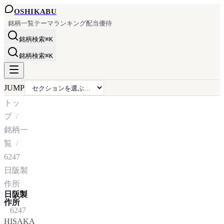
OSHI
KABU
銘柄一覧
テーマ
ランキング
配当
優待
銘柄検索
⌘K
銘柄検索
⌘K
JUMP
トッ
プ
銘柄一
覧
6247
日阪製
作所
日阪製
作所
6247
HISAKA