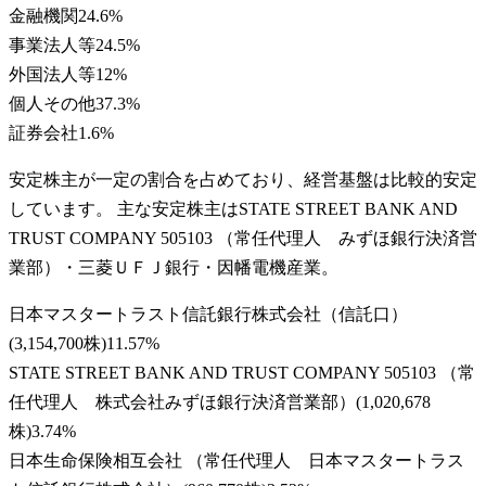
金融機関
24.6
%
事業法人等
24.5
%
外国法人等
12
%
個人その他
37.3
%
証券会社
1.6
%
安定株主が一定の割合を占めており、経営基盤は比較的安定
しています。 主な安定株主はSTATE STREET BANK AND
TRUST COMPANY 505103 （常任代理人 みずほ銀行決済営
業部）・三菱ＵＦＪ銀行・因幡電機産業。
日本マスタートラスト信託銀行株式会社（信託口）
(
3,154,700株
)
11.57
%
STATE STREET BANK AND TRUST COMPANY 505103 （常
任代理人 株式会社みずほ銀行決済営業部）
(
1,020,678
株
)
3.74
%
日本生命保険相互会社 （常任代理人 日本マスタートラス