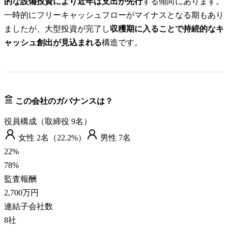
的な設備投資により近年は支出が先行
する傾向にあります。
一時的にフリーキャッシュフローがマイナスとなる期もあり
ましたが、大型投資が完了し
収穫期に入ることで持続的なキ
ャッシュ創出が見込まれる
構造です。
この会社のガバナンスは？
役員構成（取締役
9
名）
女性
2
名（
22.2%
）
男性
7
名
22
%
78
%
監査報酬
2,700万円
連結子会社数
8
社