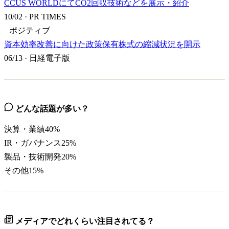
CCUS WORLDにてCO2回収技術などを展示・紹介
10/02
·
PR TIMES
ポジティブ
資本効率改善に向けた政策保有株式の縮減状況を開示
06/13
·
日経電子版
どんな話題が多い？
決算・業績
40
%
IR・ガバナンス
25
%
製品・技術開発
20
%
その他
15
%
メディアでどれくらい注目されてる？