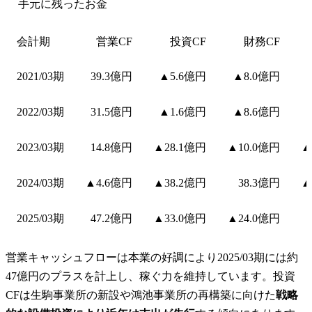
手元に残ったお金
会計期
営業CF
投資CF
財務CF
2021/03期
39.3億円
▲5.6億円
▲8.0億円
2022/03期
31.5億円
▲1.6億円
▲8.6億円
2023/03期
14.8億円
▲28.1億円
▲10.0億円
▲
2024/03期
▲4.6億円
▲38.2億円
38.3億円
▲
2025/03期
47.2億円
▲33.0億円
▲24.0億円
営業キャッシュフローは本業の好調により2025/03期には約
47億円のプラスを計上し、稼ぐ力を維持しています。投資
CFは生駒事業所の新設や鴻池事業所の再構築に向けた
戦略