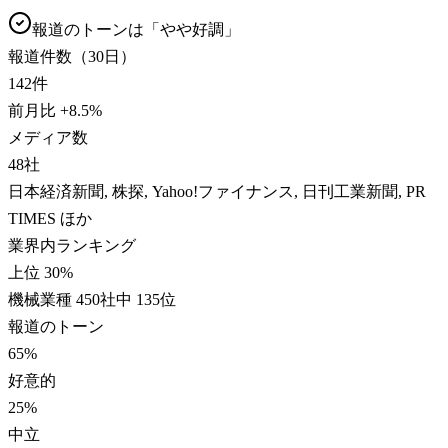
報道のトーンは「
やや好調
」
報道件数（30日）
142
件
前月比
+
8.5
%
メディア数
48
社
日本経済新聞, 株探, Yahoo!ファイナンス, 日刊工業新聞, PR
TIMES ほか
業界内ランキング
上位 30%
機械業種 450社中 135位
報道のトーン
65
%
好意的
25
%
中立