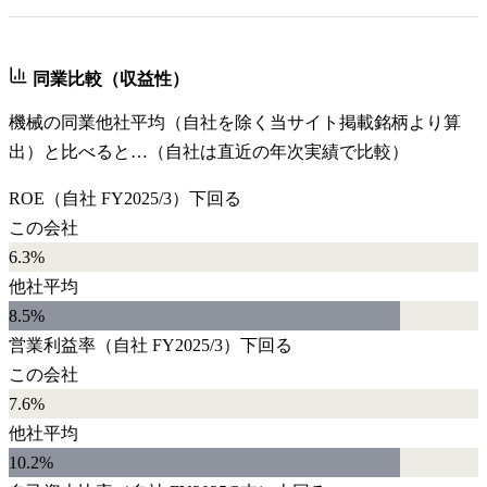
同業比較（収益性）
機械
の同業他社平均（自社を除く当サイト掲載銘柄より算
出）と比べると…（自社は直近の年次実績で比較）
ROE
（自社
FY2025/3
）
下回る
この会社
6.3%
他社平均
8.5
%
営業利益率
（自社
FY2025/3
）
下回る
この会社
7.6%
他社平均
10.2
%