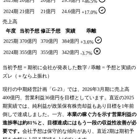
2025期
20億円
20億円
29.3億円
+46.5%
2024期
21億円
21億円
24.6億円
+17.0%
売上高
年度
当初予想
修正予想
実績
乖離
2025期
370億円
370億円
384億円
+3.6%
2024期
355億円
355億円
342億円
-3.7%
当初予想 = 期初に会社が発表した数字 / 乖離 = 予想と実績の
ズレ（＋なら上振れ）
現行の中期経営計画「G-23」では、2026年3月期に売上高
400億円、営業利益36億円を目標としています。直近の2025
期実績では、純利益が政策保有株売却益もあり目標を1年前
倒しで達成しました。一方、
本業の稼ぐ力を示す営業利益の
進捗率は約81%と、目標達成にはもう一段の収益性改善が必
要です。
会社予想は保守的な傾向があり、直近2期は期初予