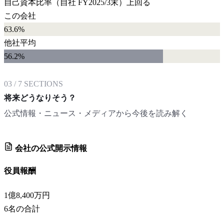
自己資本比率
（自社
FY2025/3末
）
上回る
この会社
63.6%
他社平均
56.2
%
03
/
7
SECTIONS
将来どうなりそう？
公式情報・ニュース・メディアから今後を読み解く
会社の公式開示情報
役員報酬
1億8,400万円
6
名の合計