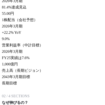
2026年3月期
81.4%達成見込
55.00
円
1株配当（会社予想）
2026年3月期
+22.2% YoY
9.0
%
営業利益率（中計目標）
2026年3月期
FY25実績は7.6%
1,000
億円
売上高（長期ビジョン）
2043年3月期目標
長期目標
02
/
4
SECTIONS
なぜ伸びるの？