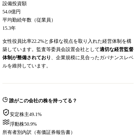
設備投資額
54.0億円
平均勤続年数（従業員）
15.3
年
女性役員比率22.2%と多様な視点を取り入れた経営体制を構
築しています。監査等委員会設置会社として
適切な経営監督
体制が整備されており
、企業規模に見合ったガバナンスレベ
ルを維持しています。
誰がこの会社の株を持ってる？
安定株主
49.1
%
浮動株
50.9
%
所有者別内訳（有価証券報告書）