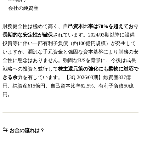
会社の純資産
財務健全性は極めて高く、
自己資本比率は70%を超えており
長期的な安定性が確保
されています。2024/03期以降に設備
投資等に伴い一部有利子負債（約100億円規模）が発生して
いますが、潤沢な手元資金と強固な資本基盤により財務の安
全性に懸念はありません。強固なB/Sを背景に、今後は成長
戦略への投資と並行して
株主還元策の強化にも柔軟に対応で
きる余力
を有しています。 【3Q 2026/03期】総資産837億
円、純資産615億円、自己資本比率62.5%、有利子負債50億
円。
お金の流れは？